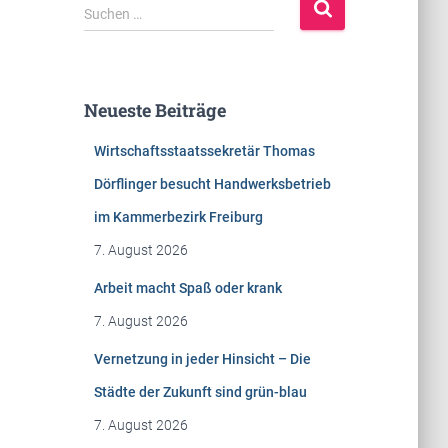
S
Suchen …
u
c
h
e
Neueste Beiträge
n
n
Wirtschaftsstaatssekretär Thomas
a
c
Dörflinger besucht Handwerksbetrieb
h
im Kammerbezirk Freiburg
:
7. August 2026
Arbeit macht Spaß oder krank
7. August 2026
Vernetzung in jeder Hinsicht – Die
Städte der Zukunft sind grün-blau
7. August 2026