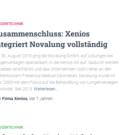
DIZINTECHNIK
usammenschluss: Xenios
ntegriert Novalung vollständig
30. August 2019 ging die Novalung GmbH, auf Lösungen bei
genversagen spezialisiert, in die Xenios AG auf. Dadurch werden
zesse verschlankt und das Unternehmen rückt näher an den
terkonzern Fresenius Medical Care heran. Novalung wurde im
r 2003 mit dem Fokus auf die Behandlung von Lungenversagen
ründet. Seit 2013
Weiterlesen…
n
Firma Xenios
, vor
7 Jahren
DIZINTECHNIK