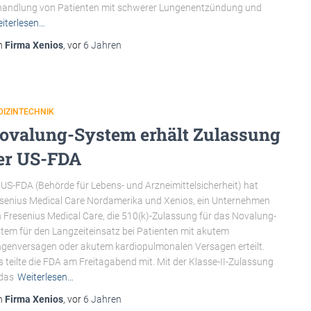
andlung von Patienten mit schwerer Lungenentzündung und
iterlesen…
n
Firma Xenios
, vor
6 Jahren
DIZINTECHNIK
ovalung-System erhält Zulassung
er US-FDA
 US-FDA (Behörde für Lebens- und Arzneimittelsicherheit) hat
senius Medical Care Nordamerika und Xenios, ein Unternehmen
 Fresenius Medical Care, die 510(k)-Zulassung für das Novalung-
tem für den Langzeiteinsatz bei Patienten mit akutem
genversagen oder akutem kardiopulmonalen Versagen erteilt.
s teilte die FDA am Freitagabend mit. Mit der Klasse-II-Zulassung
 das
Weiterlesen…
n
Firma Xenios
, vor
6 Jahren