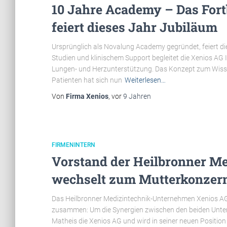
10 Jahre Academy – Das For
feiert dieses Jahr Jubiläum
Ursprünglich als Novalung Academy gegründet, feiert di
Studien und klinischem Support begleitet die Xenios AG I
Lungen- und Herzunterstützung. Das Konzept zum Wisse
Patienten hat sich nun
Weiterlesen…
Von
Firma Xenios
, vor
9 Jahren
FIRMENINTERN
Vorstand der Heilbronner M
wechselt zum Mutterkonzern
Das Heilbronner Medizintechnik-Unternehmen Xenios AG
zusammen: Um die Synergien zwischen den beiden Unter
Matheis die Xenios AG und wird in seiner neuen Position