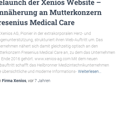
elaunch der Xenios Website –
nnäherung an Mutterkonzern
resenius Medical Care
 Xenios AG, Pionier in der extrakorporalen Herz- und
genunterstützung, strukturiert ihren Web-Auftritt um. Das
ernehmen nähert sich damit gleichzeitig optisch an den
terkonzern Fresenius Medical Care an, zu dem das Unternehmen
t Ende 2016 gehört. www.xenios-ag.com Mit dem neuen
auftritt schafft das Heilbronner Medizintechnikunternehmen
e übersichtliche und moderne Informations-
Weiterlesen…
n
Firma Xenios
, vor
7 Jahren