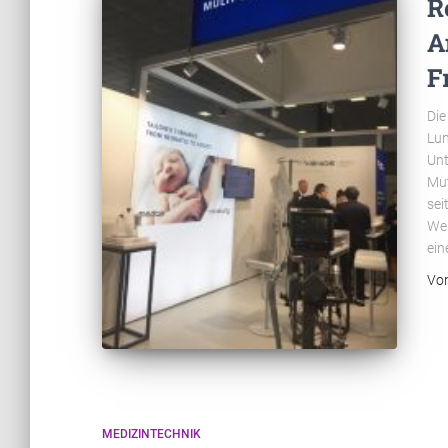
R
A
F
Die
Lun
Unt
Mut
sei
Web
ein
Vo
MEDIZINTECHNIK