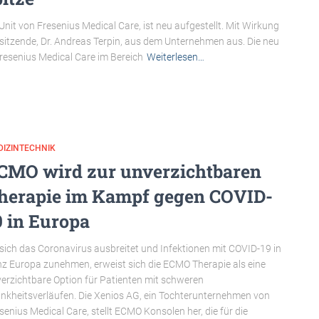
nit von Fresenius Medical Care, ist neu aufgestellt. Mit Wirkung
sitzende, Dr. Andreas Terpin, aus dem Unternehmen aus. Die neu
resenius Medical Care im Bereich
Weiterlesen…
DIZINTECHNIK
CMO wird zur unverzichtbaren
herapie im Kampf gegen COVID-
9 in Europa
sich das Coronavirus ausbreitet und Infektionen mit COVID-19 in
z Europa zunehmen, erweist sich die ECMO Therapie als eine
erzichtbare Option für Patienten mit schweren
nkheitsverläufen. Die Xenios AG, ein Tochterunternehmen von
senius Medical Care, stellt ECMO Konsolen her, die für die