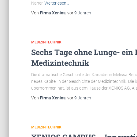
Naher
Weiterlesen…
Von
Firma Xenios
, vor
9 Jahren
MEDIZINTECHNIK
Sechs Tage ohne Lunge- ein B
Medizintechnik
Die dramatische Geschichte der Kanadierin Melissa Benoit
neues Kapitel in der Geschichte der Medizintechnik. Die
übernommen hat, ist aus dem Hause der XENIOS AG. Als
Von
Firma Xenios
, vor
9 Jahren
MEDIZINTECHNIK