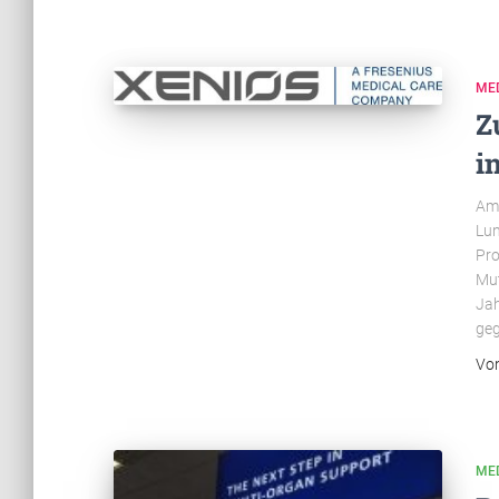
ME
Z
i
Am 
Lun
Pro
Mut
Jah
geg
Vo
ME