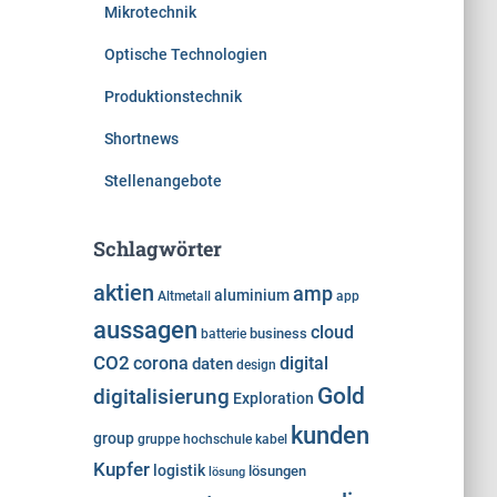
Mikrotechnik
Optische Technologien
Produktionstechnik
Shortnews
Stellenangebote
Schlagwörter
aktien
amp
aluminium
Altmetall
app
aussagen
cloud
business
batterie
CO2
corona
digital
daten
design
Gold
digitalisierung
Exploration
kunden
group
gruppe
hochschule
kabel
Kupfer
logistik
lösungen
lösung