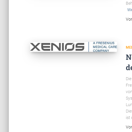
Beh
We
Vo
ME
N
d
Die
Fre
von
Sys
Lun
Die
ist
Vo