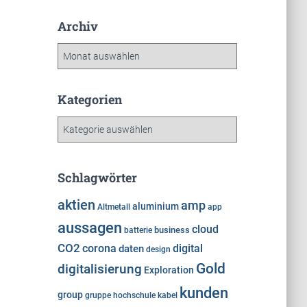
Archiv
A
r
c
h
Kategorien
i
K
v
a
t
e
Schlagwörter
g
o
aktien
amp
aluminium
Altmetall
app
r
aussagen
cloud
i
business
batterie
e
CO2
corona
digital
daten
design
n
Gold
digitalisierung
Exploration
kunden
group
gruppe
hochschule
kabel