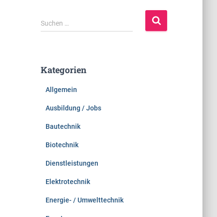
S
Suchen …
u
c
h
e
Kategorien
n
n
Allgemein
a
c
Ausbildung / Jobs
h
:
Bautechnik
Biotechnik
Dienstleistungen
Elektrotechnik
Energie- / Umwelttechnik