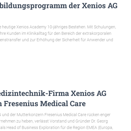
tbildungsprogramm der Xenios AG
e heutige Xenios Academy 10-jähriges Bestehen. Mit Schulungen,
hre Kunden im Klinikalltag für den Bereich der extrakorporalen
nstransfer und zur Erhöhung der Sicherheit für Anwender und
edizintechnik-Firma Xenios AG
 Fresenius Medical Care
 und der Mutterkonzern Fresenius Medical Care rücken enger
nehmen zu heben, verlässt Vorstand und Gründer Dr. Georg
 als Head of Business Exploration für die Region EMEA (Europa,