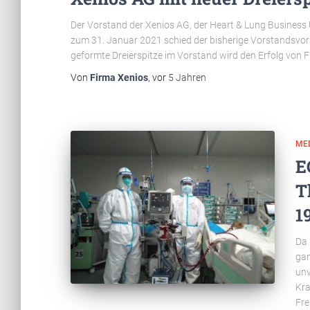
Der Vorstand der Xenios AG, der Heart & Lung Business U
zum 31. Januar 2021 schied der bisherige Vorstandsvor
geformte Dreierspitze im Vorstand wird den Erfolg von F
Von
Firma Xenios
, vor
5 Jahren
ME
E
T
1
Da 
gan
unv
Kra
Fre