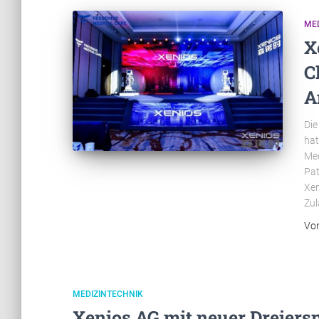
ME
X
C
A
Die
hat
Med
Pat
Xen
Zul
Vo
MEDIZINTECHNIK
Xenios AG mit neuer Dreiersp