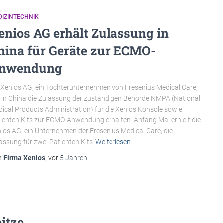
DIZINTECHNIK
enios AG erhält Zulassung in
hina für Geräte zur ECMO-
nwendung
 Xenios AG, ein Tochterunternehmen von Fresenius Medical Care,
 in China die Zulassung der zuständigen Behörde NMPA (National
ical Products Administration) für die Xenios Konsole sowie
ienten Kits zur ECMO-Anwendung erhalten. Anfang Mai erhielt die
ios AG, ein Unternehmen der Fresenius Medical Care, die
assung für zwei Patienten Kits
Weiterlesen…
n
Firma Xenios
, vor
5 Jahren
itze