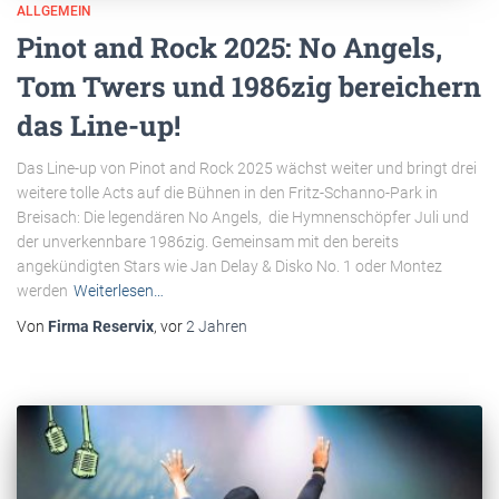
ALLGEMEIN
Pinot and Rock 2025: No Angels,
Tom Twers und 1986zig bereichern
das Line-up!
Das Line-up von Pinot and Rock 2025 wächst weiter und bringt drei
weitere tolle Acts auf die Bühnen in den Fritz-Schanno-Park in
Breisach: Die legendären No Angels, die Hymnenschöpfer Juli und
der unverkennbare 1986zig. Gemeinsam mit den bereits
angekündigten Stars wie Jan Delay & Disko No. 1 oder Montez
werden
Weiterlesen…
Von
Firma Reservix
, vor
2 Jahren