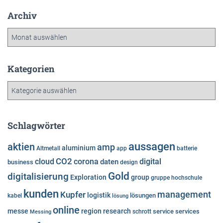
Archiv
A
r
c
h
Kategorien
i
K
v
a
t
e
Schlagwörter
g
o
aussagen
aktien
amp
aluminium
Altmetall
app
batterie
r
cloud
CO2
corona
digital
daten
business
i
design
e
Gold
digitalisierung
Exploration
group
gruppe
hochschule
n
kunden
Kupfer
management
logistik
lösungen
kabel
lösung
online
messe
region
research
service
services
Messing
schrott