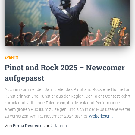
EVENTS
Pinot and Rock 2025 – Newcomer
aufgepasst
Auch im kommenden Jahr bietet das Pinot and Rock eine Bühne für
Künstlerinnen und Künstler aus der Region. Der Talent Contest kehrt
zurück und lädt junge Talente ein, ihre Musik und Performance
einem großen Publikum zu zeigen, und sich in der Musikszene weiter
zu vernetzen. Am 15. November 2024 startet
Weiterlesen…
Von
Firma Reservix
, vor
2 Jahren