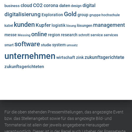
cloud
CO2
corona
digital
daten
business
design
Gold
digitalisierung
Exploration
group
gruppe
hochschule
kunden
Kupfer
management
logistik
lösungen
kabel
lösung
online
messe
region
research
service
services
Messing
schrott
software
system
studie
smart
umsatz
unternehmen
zukunftsgerichtete
wirtschaft
zink
zukunftsgerichteten
Für die oben stehenden Pressemitteilungen, das angezeigte Event
bzw. das Stellenangebot sowie für das angezeigte Bild- und
Tonmaterial ist allein der jeweils angegebene Herausgeber
verantwortlich. Dieser ist in der Regel auch Urheber der Pressetexte