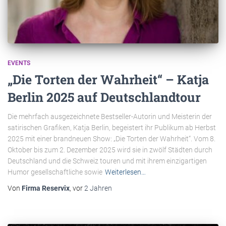
EVENTS
„Die Torten der Wahrheit“ – Katja
Berlin 2025 auf Deutschlandtour
Die mehrfach ausgezeichnete Bestseller-Autorin und Meisterin der
satirischen Grafiken, Katja Berlin, begeistert ihr Publikum ab Herbst
2025 mit einer brandneuen Show: „Die Torten der Wahrheit“. Vom 8.
Oktober bis zum 2. Dezember 2025 wird sie in zwölf Städten durch
Deutschland und die Schweiz touren und mit ihrem einzigartigen
Humor gesellschaftliche sowie
Weiterlesen…
Von
Firma Reservix
, vor
2 Jahren