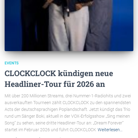
EVENTS
CLOCKCLOCK kündigen neue
Headliner-Tour für 2026 an
Mit über 200 Millionen Streams, drei Nummer-1-Radiohits und zwei
ausverkauften Tourneen zählt CLOCKCLOCK zu den spannendsten
Acts der deutschsprachigen Poplandschaft. Jetzt kündigt das Trio
rund um Sänger Boki, aktuell in der VOX-Erfolgsshow „Sing meinen
Song“ zu sehen, seine dritte Headliner-Tour an: „Dream Forever“
startet im Februar 2026 und führt CLOCKCLOCK
Weiterlesen…