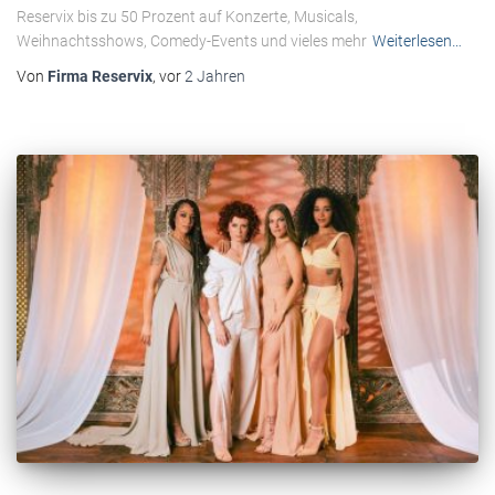
Reservix bis zu 50 Prozent auf Konzerte, Musicals,
Weihnachtsshows, Comedy-Events und vieles mehr
Weiterlesen…
Von
Firma Reservix
, vor
2 Jahren