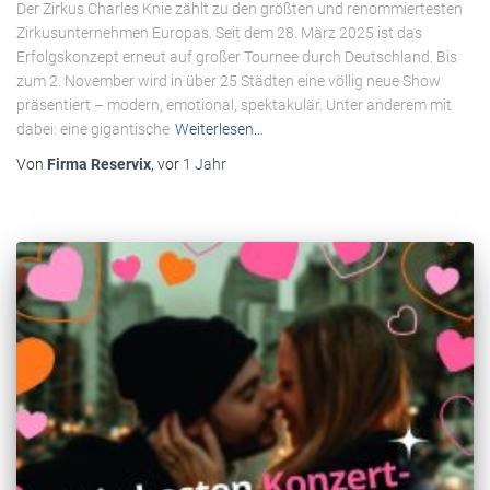
Der Zirkus Charles Knie zählt zu den größten und renommiertesten
Zirkusunternehmen Europas. Seit dem 28. März 2025 ist das
Erfolgskonzept erneut auf großer Tournee durch Deutschland. Bis
zum 2. November wird in über 25 Städten eine völlig neue Show
präsentiert – modern, emotional, spektakulär. Unter anderem mit
dabei: eine gigantische
Weiterlesen…
Von
Firma Reservix
, vor
1 Jahr