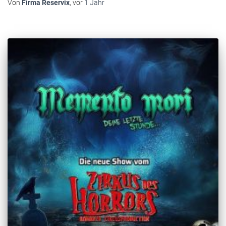
Von
Firma Reservix
, vor
1 Jahr