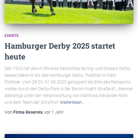
EVENTS
Hamburger Derby 2025 startet
heute
Seit 1920 hat das Al Shira’aa Deutsches Spring- und Dressur Derby,
besser bekannt als das Hamburger Derby, Tradition in Klein
Flottbek. Vom 28.05.-01.06.2025 galoppiert die Elite des Reitsports
wieder durch den Derby-Park in der Baron-Voght-Straße 81, diesmal
allerdings unter der Verantwortung von Matthias Alexander Rath
und dem Team der Schafhof
Weiterlesen…
Von
Firma Reservix
, vor
1 Jahr