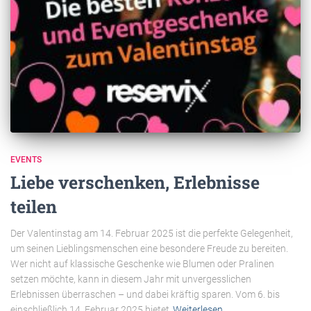
EVENTS
Liebe verschenken, Erlebnisse
teilen
Der Valentinstag am 14. Februar 2025 ist die perfekte Gelegenheit,
um seinen Lieblingsmenschen eine besondere Freude zu bereiten.
Wer nicht auf klassische Geschenke wie Blumen oder Pralinen
setzen möchte, kann in diesem Jahr mit unvergesslichen
Erlebnissen überraschen – und dabei kräftig sparen. Vom 6. bis
einschließlich 14. Februar 2025 bietet
Weiterlesen…