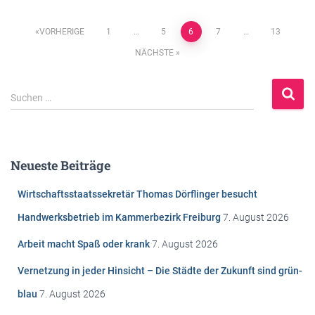
Beitragsnavigation
VORHERIGE
1
…
5
6
7
…
13
NÄCHSTE
S
Suchen …
u
c
h
e
Neueste Beiträge
n
n
Wirtschaftsstaatssekretär Thomas Dörflinger besucht
a
c
Handwerksbetrieb im Kammerbezirk Freiburg
7. August 2026
h
Arbeit macht Spaß oder krank
7. August 2026
:
Vernetzung in jeder Hinsicht – Die Städte der Zukunft sind grün-
blau
7. August 2026