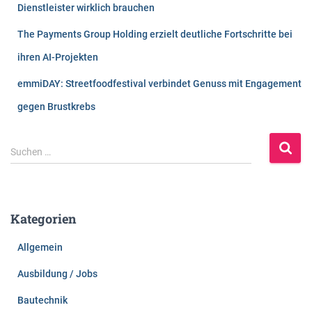
Dienstleister wirklich brauchen
The Payments Group Holding erzielt deutliche Fortschritte bei
ihren AI-Projekten
emmiDAY: Streetfoodfestival verbindet Genuss mit Engagement
gegen Brustkrebs
S
Suchen …
u
c
h
e
Kategorien
n
n
Allgemein
a
c
Ausbildung / Jobs
h
:
Bautechnik