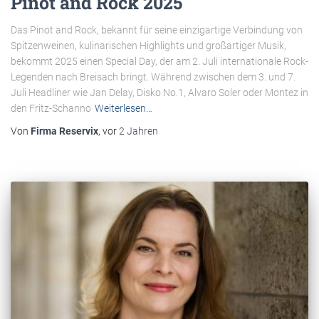
Pinot and Rock 2025
Das Pinot and Rock, bekannt für seine einzigartige Verbindung von
Spitzenweinen, kulinarischen Highlights und großartiger Musik,
bekommt 2025 einen Special Day, der am 2. Juli internationale Rock-
Legenden nach Breisach bringt. Während zwischen dem 3. und 7.
Juli Headliner wie Jan Delay, Disko No.1, Alvaro Soler oder Montez in
den Fritz-Schanno
Weiterlesen…
Von
Firma Reservix
, vor
2 Jahren