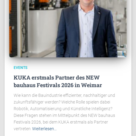
EVENTS
KUKA erstmals Partner des NEW
bauhaus Festivals 2026 in Weimar
Wie kann die Bauindustrie effizienter, nachhaltiger und
zukunftsfähiger werden? Welche Rolle spielen dabei
Robotik, Automatisierung und Künstliche Intelligenz?
Diese Fragen stehen im Mittelpunkt des NEW bauhaus
Festivals 2026, bei dem KUKA erstmals als Partner
vertreten
Weiterlesen…