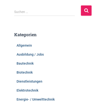
S
Suchen …
u
c
h
e
Kategorien
n
n
Allgemein
a
c
Ausbildung / Jobs
h
:
Bautechnik
Biotechnik
Dienstleistungen
Elektrotechnik
Energie- / Umwelttechnik