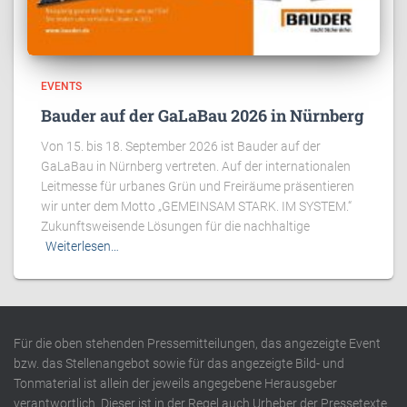
EVENTS
Bauder auf der GaLaBau 2026 in Nürnberg
Von 15. bis 18. September 2026 ist Bauder auf der
GaLaBau in Nürnberg vertreten. Auf der internationalen
Leitmesse für urbanes Grün und Freiräume präsentieren
wir unter dem Motto „GEMEINSAM STARK. IM SYSTEM.“
Zukunftsweisende Lösungen für die nachhaltige
Weiterlesen…
Für die oben stehenden Pressemitteilungen, das angezeigte Event
bzw. das Stellenangebot sowie für das angezeigte Bild- und
Tonmaterial ist allein der jeweils angegebene Herausgeber
verantwortlich. Dieser ist in der Regel auch Urheber der Pressetexte