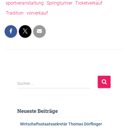
sportveranstaltung
Springturnier
Ticketverkauf
Tradition
vorverkauf
S
Suchen …
u
c
h
e
Neueste Beiträge
n
n
Wirtschaftsstaatssekretär Thomas Dörflinger
a