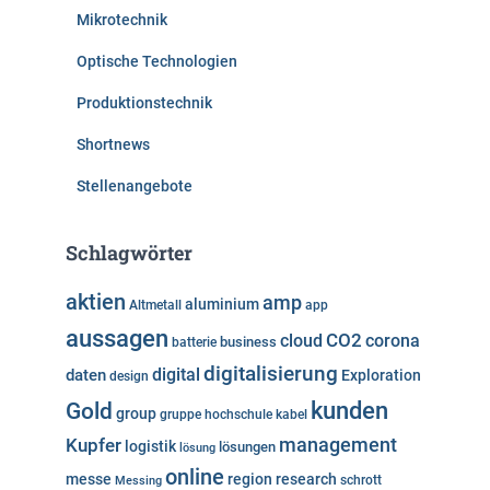
Mikrotechnik
Optische Technologien
Produktionstechnik
Shortnews
Stellenangebote
Schlagwörter
aktien
amp
aluminium
Altmetall
app
aussagen
cloud
CO2
corona
business
batterie
digitalisierung
digital
daten
Exploration
design
kunden
Gold
group
gruppe
hochschule
kabel
Kupfer
management
logistik
lösungen
lösung
online
messe
region
research
Messing
schrott