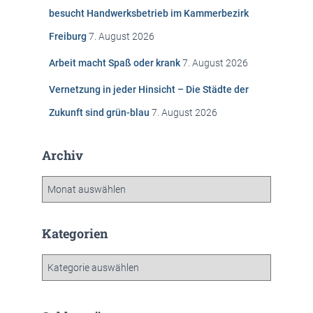
c
besucht Handwerksbetrieb im Kammerbezirk
h
Freiburg
7. August 2026
:
Arbeit macht Spaß oder krank
7. August 2026
Vernetzung in jeder Hinsicht – Die Städte der
Zukunft sind grün-blau
7. August 2026
Archiv
A
r
c
h
Kategorien
i
v
K
a
t
e