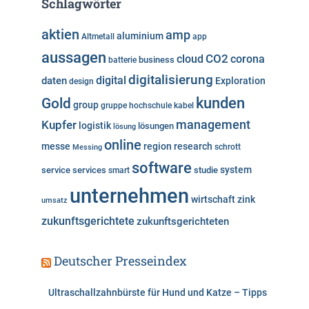
Schlagwörter
g
o
aktien
amp
aluminium
Altmetall
app
r
aussagen
i
cloud
CO2
corona
business
batterie
e
digitalisierung
digital
daten
Exploration
design
n
kunden
Gold
group
gruppe
hochschule
kabel
Kupfer
management
logistik
lösungen
lösung
online
messe
region
research
Messing
schrott
software
system
service
services
studie
smart
unternehmen
wirtschaft
zink
umsatz
zukunftsgerichtete
zukunftsgerichteten
Deutscher Presseindex
Ultraschallzahnbürste für Hund und Katze – Tipps