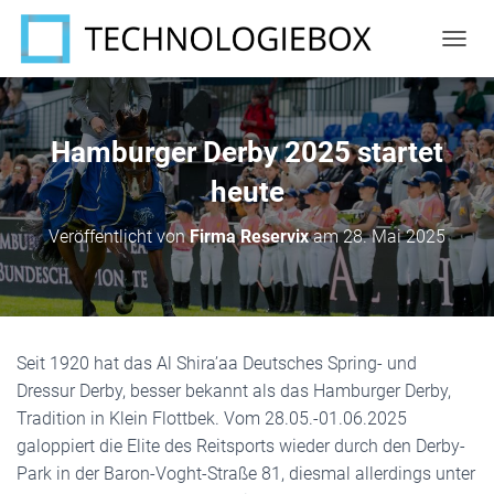
N
A
V
I
G
Hamburger Derby 2025 startet
A
T
heute
I
O
Veröffentlicht von
Firma Reservix
am
28. Mai 2025
N
U
M
S
C
H
Seit 1920 hat das Al Shira’aa Deutsches Spring- und
A
Dressur Derby, besser bekannt als das Hamburger Derby,
L
T
Tradition in Klein Flottbek. Vom 28.05.-01.06.2025
E
galoppiert die Elite des Reitsports wieder durch den Derby-
N
Park in der Baron-Voght-Straße 81, diesmal allerdings unter