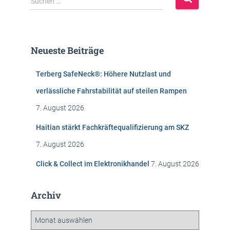
Suchen …
u
c
h
e
Neueste Beiträge
n
n
Terberg SafeNeck®: Höhere Nutzlast und
a
c
verlässliche Fahrstabilität auf steilen Rampen
h
7. August 2026
:
Haitian stärkt Fachkräftequalifizierung am SKZ
7. August 2026
Click & Collect im Elektronikhandel
7. August 2026
Archiv
A
r