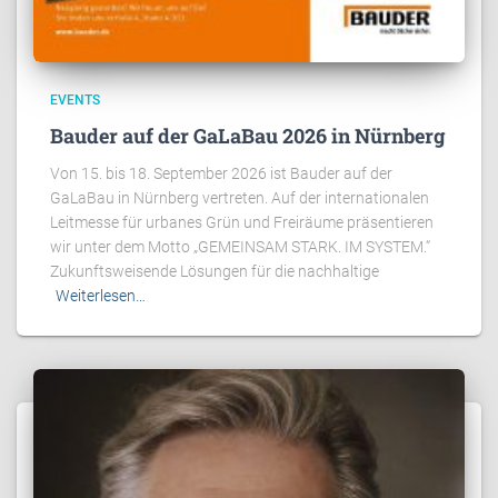
EVENTS
Bauder auf der GaLaBau 2026 in Nürnberg
Von 15. bis 18. September 2026 ist Bauder auf der
GaLaBau in Nürnberg vertreten. Auf der internationalen
Leitmesse für urbanes Grün und Freiräume präsentieren
wir unter dem Motto „GEMEINSAM STARK. IM SYSTEM.“
Zukunftsweisende Lösungen für die nachhaltige
Weiterlesen…