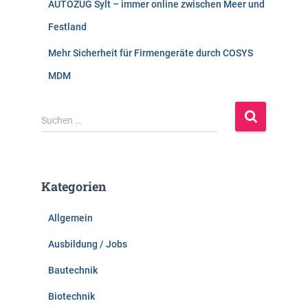
AUTOZUG Sylt – immer online zwischen Meer und
Festland
Mehr Sicherheit für Firmengeräte durch COSYS
MDM
S
Suchen …
u
c
h
e
Kategorien
n
n
Allgemein
a
c
Ausbildung / Jobs
h
:
Bautechnik
Biotechnik