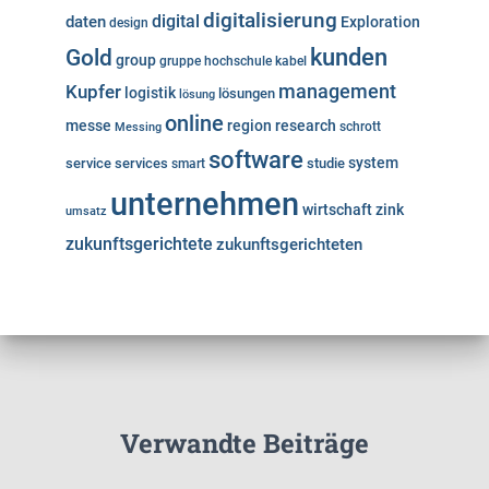
digitalisierung
digital
daten
Exploration
design
kunden
Gold
group
gruppe
hochschule
kabel
Kupfer
management
logistik
lösungen
lösung
online
messe
region
research
Messing
schrott
software
system
service
services
studie
smart
unternehmen
wirtschaft
zink
umsatz
zukunftsgerichtete
zukunftsgerichteten
Verwandte Beiträge