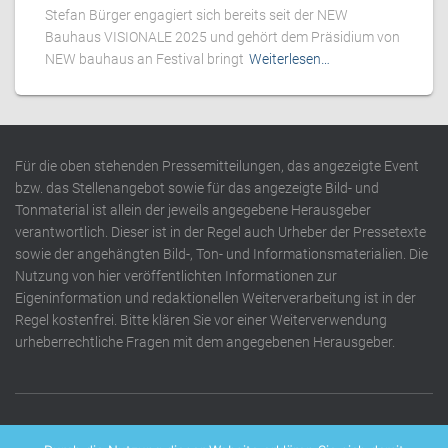
Stefan Bürger engagiert sich bereits seit der NEW
Bauhaus VISIONALE 2025 und gehört dem Präsidium von
NEW bauhaus an Festival bringt
Weiterlesen…
Für die oben stehenden Pressemitteilungen, das angezeigte Event
bzw. das Stellenangebot sowie für das angezeigte Bild- und
Tonmaterial ist allein der jeweils angegebene Herausgeber
verantwortlich. Dieser ist in der Regel auch Urheber der Pressetexte
sowie der angehängten Bild-, Ton- und Informationsmaterialien. Die
Nutzung von hier veröffentlichten Informationen zur
Eigeninformation und redaktionellen Weiterverarbeitung ist in der
Regel kostenfrei. Bitte klären Sie vor einer Weiterverwendung
urheberrechtliche Fragen mit dem angegebenen Herausgeber.
DATENSCHUTZERKLÄRUNG
IMPRESSUM
KONTAKT