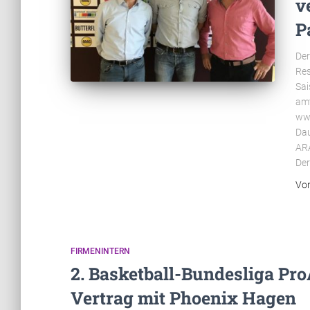
v
P
Der
Res
Sai
amt
www
Dau
ARA
Der
Vo
FIRMENINTERN
2. Basketball-Bundesliga Pro
Vertrag mit Phoenix Hagen