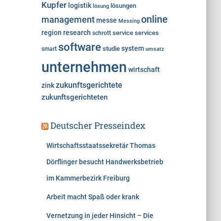
Kupfer
logistik
lösungen
lösung
online
management
messe
Messing
region
research
service
services
schrott
software
system
studie
smart
umsatz
unternehmen
wirtschaft
zukunftsgerichtete
zink
zukunftsgerichteten
Deutscher Presseindex
Wirtschaftsstaatssekretär Thomas
Dörflinger besucht Handwerksbetrieb
im Kammerbezirk Freiburg
Arbeit macht Spaß oder krank
Vernetzung in jeder Hinsicht – Die