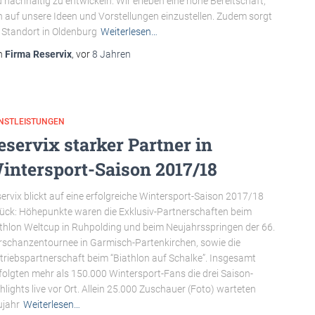
 nachhaltig zu entwickeln. Wir erleben eine hohe Bereitschaft,
h auf unsere Ideen und Vorstellungen einzustellen. Zudem sorgt
 Standort in Oldenburg
Weiterlesen…
n
Firma Reservix
, vor
8 Jahren
ENSTLEISTUNGEN
eservix starker Partner in
intersport-Saison 2017/18
ervix blickt auf eine erfolgreiche Wintersport-Saison 2017/18
ück: Höhepunkte waren die Exklusiv-Partnerschaften beim
thlon Weltcup in Ruhpolding und beim Neujahrsspringen der 66.
rschanzentournee in Garmisch-Partenkirchen, sowie die
triebspartnerschaft beim “Biathlon auf Schalke”. Insgesamt
folgten mehr als 150.000 Wintersport-Fans die drei Saison-
hlights live vor Ort. Allein 25.000 Zuschauer (Foto) warteten
jahr
Weiterlesen…