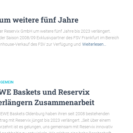
 um weitere fünf Jahre
er Reservix GmbH um weitere fünf Jahre bis 2023 verlängert.
der Saison 2008/09 Exklusivpartner des FSV Frankfurt im Bereich
en Inhouse-Verkauf des FSV zur Verfügung und
Weiterlesen…
LGEMEIN
WE Baskets und Reservix
erlängern Zusammenarbeit
 EWE Baskets Oldenburg haben ihren seit 2008 bestehenden
trag mit Reservix jüngst bis 2023 verlängert. „Seit über einem
rzehnt ist es gelungen, uns gemeinsam mit Reservix innovativ