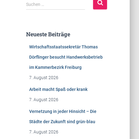
S
Suchen …
u
c
h
e
Neueste Beiträge
n
n
Wirtschaftsstaatssekretär Thomas
a
c
Dörflinger besucht Handwerksbetrieb
h
im Kammerbezirk Freiburg
:
7. August 2026
Arbeit macht Spaß oder krank
7. August 2026
Vernetzung in jeder Hinsicht – Die
Städte der Zukunft sind grün-blau
7. August 2026