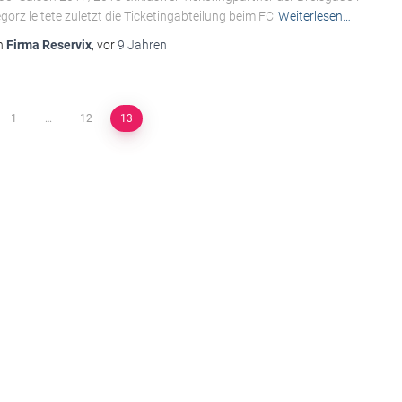
gorz leitete zuletzt die Ticketingabteilung beim FC
Weiterlesen…
n
Firma Reservix
, vor
9 Jahren
1
…
12
13