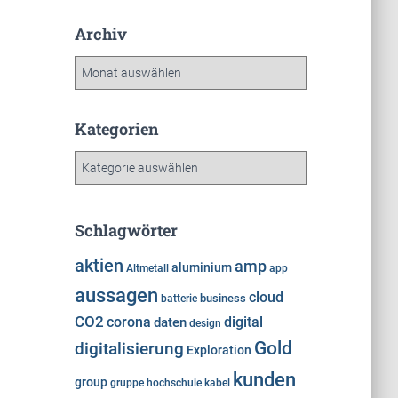
Archiv
A
r
c
h
Kategorien
i
K
v
a
t
e
Schlagwörter
g
o
aktien
amp
aluminium
Altmetall
app
r
aussagen
cloud
i
business
batterie
e
CO2
corona
digital
daten
design
n
Gold
digitalisierung
Exploration
kunden
group
gruppe
hochschule
kabel