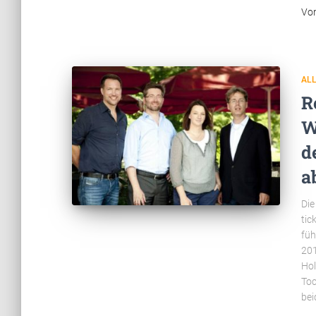
Vo
AL
R
W
d
a
Die
tic
füh
201
Hol
Toc
bei