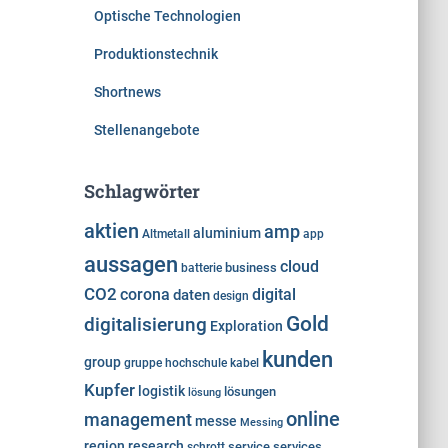
Optische Technologien
Produktionstechnik
Shortnews
Stellenangebote
Schlagwörter
aktien
amp
aluminium
Altmetall
app
aussagen
cloud
business
batterie
CO2
corona
digital
daten
design
Gold
digitalisierung
Exploration
kunden
group
gruppe
hochschule
kabel
Kupfer
logistik
lösungen
lösung
online
management
messe
Messing
region
research
service
services
schrott