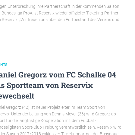
igen Unterbrechung ihre Partnerschaft in der kommenden Saison
-Bundesliga ProA ist Reservix wieder offizieller Ticketing-Partner
 Reservix: „Wir freuen uns über den Fortbestand des Vereins und
ENTS
aniel Gregorz vom FC Schalke 04
ns Sportteam von Reservix
ewechselt
iel Gregorz (42) ist neuer Projektleiter im Team Sport von
ervix. Unter der Leitung von Dennis Meyer (36) wird Gregorz ab
ort für die langfristige Kooperation mit dem Fußball-
desligisten Sport-Club Freiburg verantwortlich sein. Reservix wird
der Saison 2017/2018 exklusiver Ticketingpartner der Breisgauer.