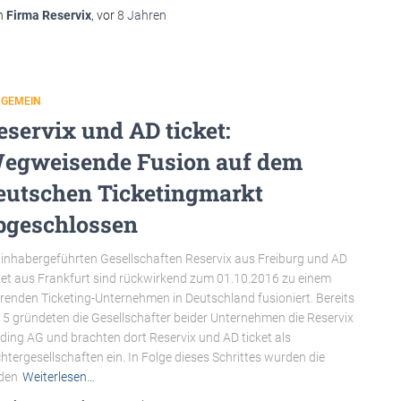
n
Firma Reservix
, vor
8 Jahren
LGEMEIN
eservix und AD ticket:
egweisende Fusion auf dem
eutschen Ticketingmarkt
bgeschlossen
 inhabergeführten Gesellschaften Reservix aus Freiburg und AD
ket aus Frankfurt sind rückwirkend zum 01.10.2016 zu einem
renden Ticketing-Unternehmen in Deutschland fusioniert. Bereits
5 gründeten die Gesellschafter beider Unternehmen die Reservix
ding AG und brachten dort Reservix und AD ticket als
htergesellschaften ein. In Folge dieses Schrittes wurden die
den
Weiterlesen…