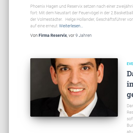
Phoenix Hagen und Reservix setzen nach einer zweijähr
fort: Mit dem Neustart der Feuervögel in der 2.Basketball
der Volmestädter. Helge Hollander, Geschäftsführer von
auf eine erneut
Weiterlesen…
Von
Firma Reservix
, vor
9 Jahren
EV
D
i
g
Dan
Res
sof
Bun
ab 