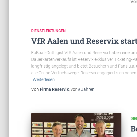
Vo
DIENSTLEISTUNGEN
VfR Aalen und Reservix star
Fußball-Drittligist VfR Aalen und Reservix haben eine u
Dauerkartenverkaufs ist Reservix exklusiver Ticketing-
langfristig angelegt und bietet Besuchern und Fans u.a.
alle Online-Vertriebswege. Reservix engagiert sich nebe
Weiterlesen…
Von
Firma Reservix
, vor
9 Jahren
DI
B