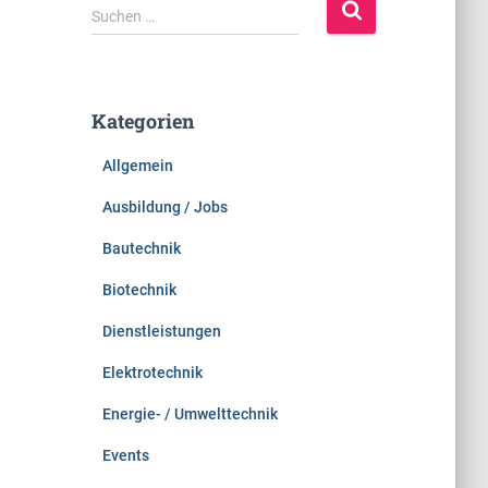
S
Suchen …
u
c
h
e
Kategorien
n
n
Allgemein
a
c
Ausbildung / Jobs
h
:
Bautechnik
Biotechnik
Dienstleistungen
Elektrotechnik
Energie- / Umwelttechnik
Events