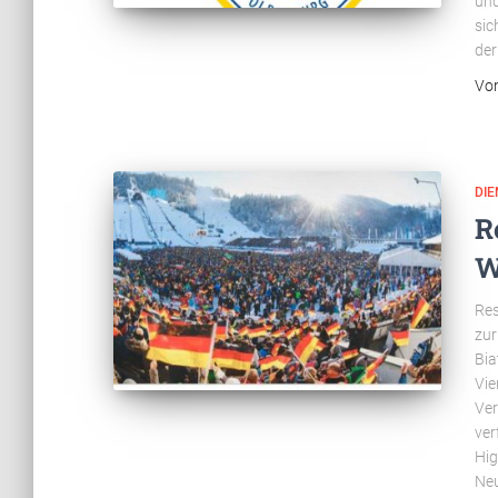
und
sic
der
Vo
DI
R
W
Res
zur
Bia
Vie
Ver
ver
Hig
Neu