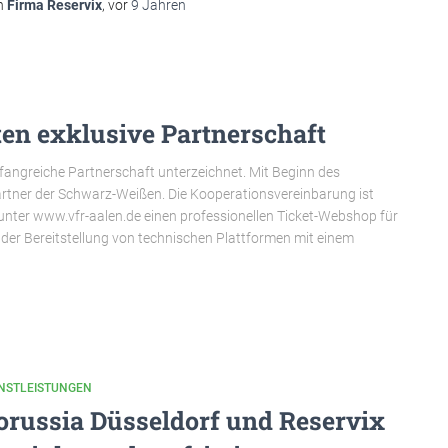
n
Firma Reservix
, vor
9 Jahren
ten exklusive Partnerschaft
mfangreiche Partnerschaft unterzeichnet. Mit Beginn des
Partner der Schwarz-Weißen. Die Kooperationsvereinbarung ist
 unter www.vfr-aalen.de einen professionellen Ticket-Webshop für
n der Bereitstellung von technischen Plattformen mit einem
ENSTLEISTUNGEN
orussia Düsseldorf und Reservix