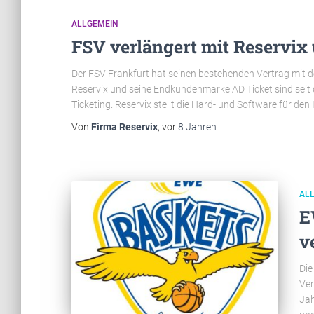
ALLGEMEIN
FSV verlängert mit Reservix
Der FSV Frankfurt hat seinen bestehenden Vertrag mit d
Reservix und seine Endkundenmarke AD Ticket sind seit 
Ticketing. Reservix stellt die Hard- und Software für d
Von
Firma Reservix
, vor
8 Jahren
AL
E
v
Die
Ver
Jah