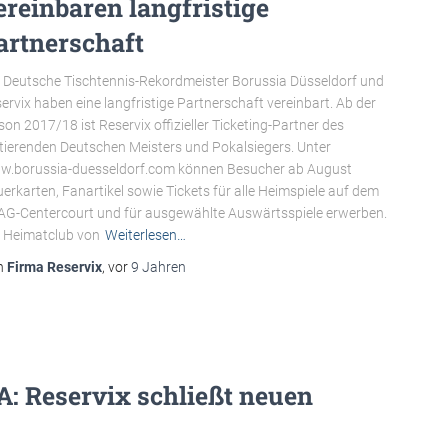
ereinbaren langfristige
artnerschaft
 Deutsche Tischtennis-Rekordmeister Borussia Düsseldorf und
ervix haben eine langfristige Partnerschaft vereinbart. Ab der
son 2017/18 ist Reservix offizieller Ticketing-Partner des
ierenden Deutschen Meisters und Pokalsiegers. Unter
.borussia-duesseldorf.com können Besucher ab August
erkarten, Fanartikel sowie Tickets für alle Heimspiele auf dem
G-Centercourt und für ausgewählte Auswärtsspiele erwerben.
 Heimatclub von
Weiterlesen…
n
Firma Reservix
, vor
9 Jahren
A: Reservix schließt neuen