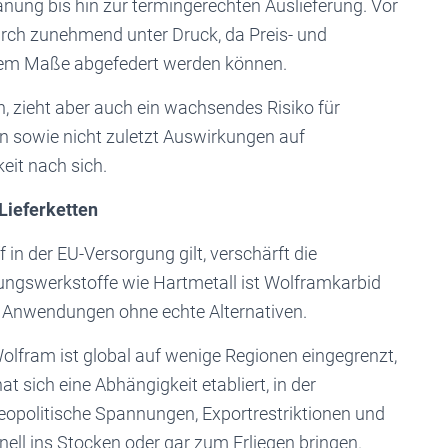
nung bis hin zur termingerechten Auslieferung. Vor
urch zunehmend unter Druck, da Preis- und
em Maße abgefedert werden können.
en, zieht aber auch ein wachsendes Risiko für
n sowie nicht zuletzt Auswirkungen auf
it nach sich.
Lieferketten
 in der EU-Versorgung gilt, verschärft die
ungswerkstoffe wie Hartmetall ist Wolframkarbid
en Anwendungen ohne echte Alternativen.
olfram ist global auf wenige Regionen eingegrenzt,
t sich eine Abhängigkeit etabliert, in der
Geopolitische Spannungen, Exportrestriktionen und
ll ins Stocken oder gar zum Erliegen bringen.