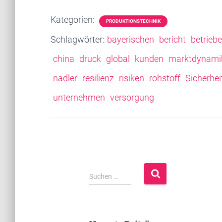
Kategorien:
PRODUKTIONSTECHNIK
Schlagwörter:
bayerischen
bericht
betriebe
china
druck
global
kunden
marktdynami
nadler
resilienz
risiken
rohstoff
Sicherhei
unternehmen
versorgung
S
Suchen …
u
c
h
e