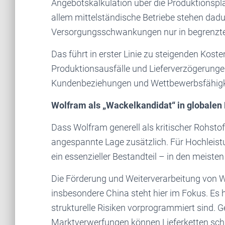
Angebotskalkulation über die Produktionspla
allem mittelständische Betriebe stehen dad
Versorgungsschwankungen nur in begrenzt
Das führt in erster Linie zu steigenden Kost
Produktionsausfälle und Lieferverzögerunge
Kundenbeziehungen und Wettbewerbsfähigke
Wolfram als „Wackelkandidat“ in globalen 
Dass Wolfram generell als kritischer Rohstoff
angespannte Lage zusätzlich. Für Hochleist
ein essenzieller Bestandteil – in den meist
Die Förderung und Weiterverarbeitung von W
insbesondere China steht hier im Fokus. Es ha
strukturelle Risiken vorprogrammiert sind. 
Marktverwerfungen können Lieferketten schne