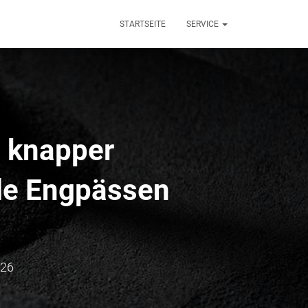
STARTSEITE
SERVICE
n knapper
lle Engpässen
026