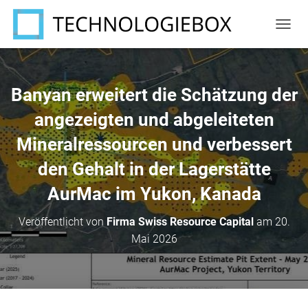
N
A
V
I
G
Banyan erweitert die Schätzung der
A
T
angezeigten und abgeleiteten
I
Mineralressourcen und verbessert
O
N
den Gehalt in der Lagerstätte
U
M
AurMac im Yukon, Kanada
S
C
H
Veröffentlicht von
Firma Swiss Resource Capital
am
20.
A
Mai 2026
L
T
E
N