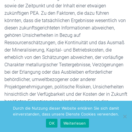
sowie der Zeitpunkt und der Inhalt einer etwaigen
zukünftigen PEA. Zu den Faktoren, die dazu führen
könnten, dass die tatsächlichen Ergebnisse wesentlich von
diesen zukunftsgerichteten Informationen abweichen,
gehören Unsicherheiten in Bezug auf
Ressourcenschätzungen, die Kontinuität und das Ausmaß
der Mineralisierung, Kapital- und Betriebskosten, die
erheblich von den Schätzungen abweichen, der vorläufige
Charakter metallurgischer Testergebnisse, Verzögerungen
bei der Erlangung oder das Ausbleiben erforderlicher
behördlicher, umweltbezogener oder anderer
Projektgenehmigungen, politische Risiken, Unsicherheiten
hinsichtlich der Verfügbarkeit und der Kosten der in Zukunft
benötigten Finanzierungen, Veränderungen an den
Durch die Nutzung dieser Website erklären Sie sich damit
Aktienmärkten, Inflation, Wechselkursschwankungen,
einverstanden, dass unsere Dienste Cookies verwenden.
Schwankungen der Rohstoffpreise sowie die sonstigen
OK
Weiterlesen
Risiken, die mit der n Mineralexploration und -erschließung
verbunden sind, erhöhte Risiken, die mit der