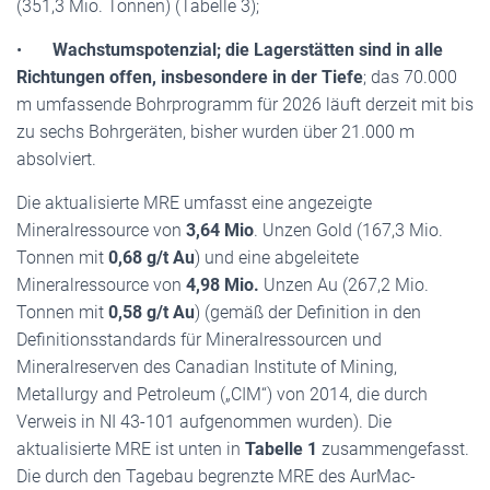
(351,3 Mio. Tonnen) (Tabelle 3);
•
Wachstumspotenzial; die Lagerstätten sind in alle
Richtungen offen, insbesondere in der Tiefe
; das 70.000
m umfassende Bohrprogramm für 2026 läuft derzeit mit bis
zu sechs Bohrgeräten, bisher wurden über 21.000 m
absolviert.
Die aktualisierte MRE umfasst eine angezeigte
Mineralressource von
3,64 Mio
. Unzen Gold (167,3 Mio.
Tonnen mit
0,68 g/t Au
) und eine abgeleitete
Mineralressource von
4,98 Mio.
Unzen Au (267,2 Mio.
Tonnen mit
0,58 g/t Au
) (gemäß der Definition in den
Definitionsstandards für Mineralressourcen und
Mineralreserven des Canadian Institute of Mining,
Metallurgy and Petroleum („CIM“) von 2014, die durch
Verweis in NI 43-101 aufgenommen wurden). Die
aktualisierte MRE ist unten in
Tabelle 1
zusammengefasst.
Die durch den Tagebau begrenzte MRE des AurMac-