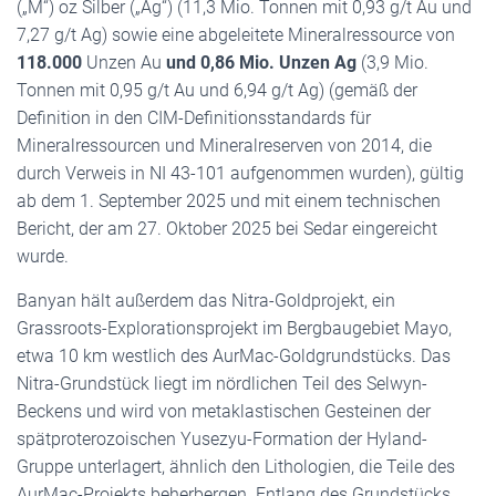
(„M“) oz Silber („Ag“) (11,3 Mio. Tonnen mit 0,93 g/t Au und
7,27 g/t Ag) sowie eine abgeleitete Mineralressource von
118.000
Unzen Au
und 0,86 Mio. Unzen Ag
(3,9 Mio.
Tonnen mit 0,95 g/t Au und 6,94 g/t Ag) (gemäß der
Definition in den CIM-Definitionsstandards für
Mineralressourcen und Mineralreserven von 2014, die
durch Verweis in NI 43-101 aufgenommen wurden), gültig
ab dem 1. September 2025 und mit einem technischen
Bericht, der am 27. Oktober 2025 bei Sedar eingereicht
wurde.
Banyan hält außerdem das Nitra-Goldprojekt, ein
Grassroots-Explorationsprojekt im Bergbaugebiet Mayo,
etwa 10 km westlich des AurMac-Goldgrundstücks. Das
Nitra-Grundstück liegt im nördlichen Teil des Selwyn-
Beckens und wird von metaklastischen Gesteinen der
spätproterozoischen Yusezyu-Formation der Hyland-
Gruppe unterlagert, ähnlich den Lithologien, die Teile des
AurMac-Projekts beherbergen. Entlang des Grundstücks