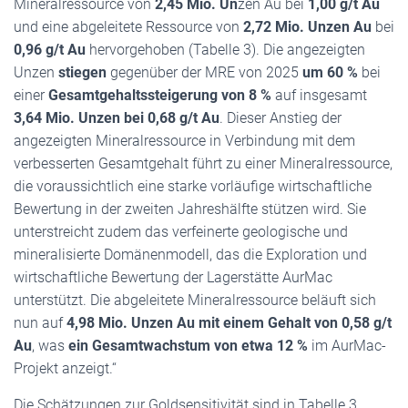
Mineralressource von
2,45 Mio. Un
zen Au bei
1,00 g/t Au
und eine abgeleitete Ressource von
2,72 Mio. Unzen Au
bei
0,96 g/t Au
hervorgehoben (Tabelle 3). Die angezeigten
Unzen
stiegen
gegenüber der MRE von 2025
um 60 %
bei
einer
Gesamtgehaltssteigerung von 8 %
auf insgesamt
3,64 Mio. Unzen bei 0,68 g/t Au
. Dieser Anstieg der
angezeigten Mineralressource in Verbindung mit dem
verbesserten Gesamtgehalt führt zu einer Mineralressource,
die voraussichtlich eine starke vorläufige wirtschaftliche
Bewertung in der zweiten Jahreshälfte stützen wird. Sie
unterstreicht zudem das verfeinerte geologische und
mineralisierte Domänenmodell, das die Exploration und
wirtschaftliche Bewertung der Lagerstätte AurMac
unterstützt. Die abgeleitete Mineralressource beläuft sich
nun auf
4,98 Mio. Unzen Au mit einem Gehalt von 0,58 g/t
Au
, was
ein Gesamtwachstum von etwa 12 %
im AurMac-
Projekt anzeigt.“
Die Schätzungen zur Goldsensitivität sind in Tabelle 3