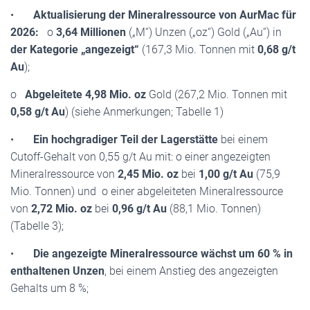
•
Aktualisierung der Mineralressource von AurMac für
2026:
o
3,64 Millionen
(„M“) Unzen („oz“) Gold („Au“) in
der Kategorie „angezeigt“
(167,3 Mio. Tonnen mit
0,68 g/t
Au
);
o
Abgeleitete 4,98 Mio. oz
Gold (267,2 Mio. Tonnen mit
0,58 g/t Au
) (siehe Anmerkungen; Tabelle 1)
•
Ein hochgradiger Teil der Lagerstätte
bei einem
Cutoff-Gehalt von 0,55 g/t Au mit: o einer angezeigten
Mineralressource von
2,45 Mio. oz
bei
1,00 g/t Au
(75,9
Mio. Tonnen) und o einer abgeleiteten Mineralressource
von
2,72 Mio. oz
bei
0,96 g/t Au
(88,1 Mio. Tonnen)
(Tabelle 3);
•
Die angezeigte Mineralressource wächst um 60 % in
enthaltenen Unzen
, bei einem Anstieg des angezeigten
Gehalts um 8 %;