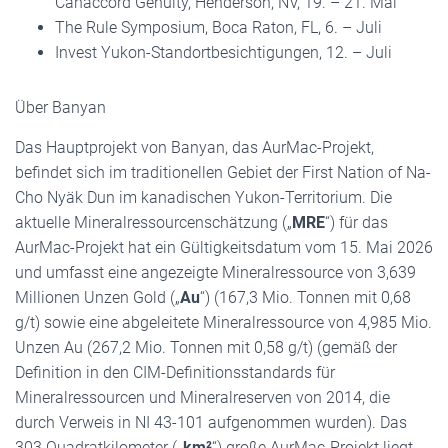
Canaccord Genuity, Henderson, NV, 19. – 21. Mai
The Rule Symposium, Boca Raton, FL, 6. – Juli
Invest Yukon-Standortbesichtigungen, 12. – Juli
Über Banyan
Das Hauptprojekt von Banyan, das AurMac-Projekt,
befindet sich im traditionellen Gebiet der First Nation of Na-
Cho Nyäk Dun im kanadischen Yukon-Territorium. Die
aktuelle Mineralressourcenschätzung („
MRE
“) für das
AurMac-Projekt hat ein Gültigkeitsdatum vom 15. Mai 2026
und umfasst eine angezeigte Mineralressource von 3,639
Millionen Unzen Gold („
Au
“) (167,3 Mio. Tonnen mit 0,68
g/t) sowie eine abgeleitete Mineralressource von 4,985 Mio.
Unzen Au (267,2 Mio. Tonnen mit 0,58 g/t) (gemäß der
Definition in den CIM-Definitionsstandards für
Mineralressourcen und Mineralreserven von 2014, die
durch Verweis in NI 43-101 aufgenommen wurden). Das
303 Quadratkilometer (
„km²
“) große AurMac-Projekt liegt