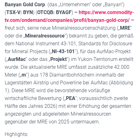
Banyan Gold Corp
. (das „Unternehmen“ oder „Banyan“)
(
TSX-V: BYN
) (
OTCQB: BYAGF
)
–
https://www.commodity-
tv.com/ondemand/companies/profil/banyan-gold-corp/
–
freut sich, seine neue Mineralressourcenschätzung („
MRE
“
oder die „
Mineralressource
“) bekannt zu geben, die gemäß
dem National Instrument 43-101, Standards for Disclosure
for Mineral Projects („
NI-43-101
“), für das AurMac-Projekt
(„
AurMac
“ oder das „
Projekt
“) im Yukon-Territorium erstellt
wurde. Die aktualisierte MRE umfasst zusätzliche 42.000
Meter („
m
“) aus 178 Diamantbohrlöchern innerhalb der
Lagerstätten Airstrip und Powerline bei AurMac (Abbildung
1). Diese MRE wird die bevorstehende vorläufige
wirtschaftliche Bewertung („
PEA
“; voraussichtlich zweite
Hälfte des Jahres 2026) mit einer Erhöhung der gesamten
angezeigten und abgeleiteten Mineralressourcen
gegenüber der MRE von 2025 untermauern.
Highlights: