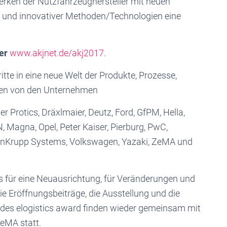
werken der Nutzfahrzeughersteller mit neuen
r und innovativer Methoden/Technologien eine
ter
www.akjnet.de/akj2017
.
itte in eine neue Welt der Produkte, Prozesse,
en von den Unternehmen
 Protics, Dräxlmaier, Deutz, Ford, GfPM, Hella,
 Magna, Opel, Peter Kaiser, Pierburg, PwC,
enKrupp Systems, Volkswagen, Yazaki, ZeMA und
s für eine Neuausrichtung, für Veränderungen und
e Eröffnungsbeiträge, die Ausstellung und die
 des elogistics award finden wieder gemeinsam mit
eMA statt.