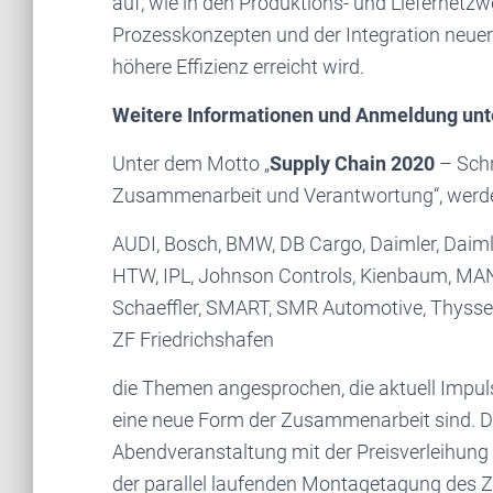
auf, wie in den Produktions- und Liefernetz
Prozesskonzepten und der Integration neue
höhere Effizienz erreicht wird.
Weitere Informationen und Anmeldung un
Unter dem Motto „
Supply Chain 2020
– Schr
Zusammenarbeit und Verantwortung“, werd
AUDI, Bosch, BMW, DB Cargo, Daimler, Daimler
HTW, IPL, Johnson Controls, Kienbaum, MAN,
Schaeffler, SMART, SMR Automotive, Thyss
ZF Friedrichshafen
die Themen angesprochen, die aktuell Impul
eine neue Form der Zusammenarbeit sind. Di
Abendveranstaltung mit der Preisverleihung
der parallel laufenden Montagetagung des Z