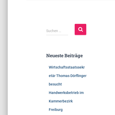
S
Suchen …
u
c
h
e
Neueste Beiträge
n
n
Wirtschaftsstaatssekr
a
c
etär Thomas Dörflinger
h
besucht
:
Handwerksbetrieb im
Kammerbezirk
Freiburg