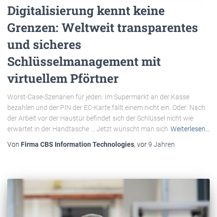
Digitalisierung kennt keine
Grenzen: Weltweit transparentes
und sicheres
Schlüsselmanagement mit
virtuellem Pförtner
Worst-Case-Szenarien für jeden: Im Supermarkt an der Kasse
bezahlen und der PIN der EC-Karte fällt einem nicht ein. Oder: Nach
der Arbeit vor der Haustür befindet sich der Schlüssel nicht wie
erwartet in der Handtasche … Jetzt wünscht man sich
Weiterlesen…
Von
Firma CBS Information Technologies
, vor
9 Jahren