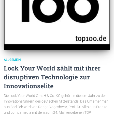
ALLGEMEIN
Lock Your World zählt mit ihrer
disruptiven Technologie zur
Innovationselite
Die Lock Your World GmbH & Co. KG gehört in diesem Jahr zu den
Innovationsführern des deutschen Mittelstands. Das Unternehmen
aus Bad Orb wird von Ranga Yogeshwar, Prof. Dr. Nikolaus Franke
und compamedia mit dem zum 24. Mal vergebenen TOP