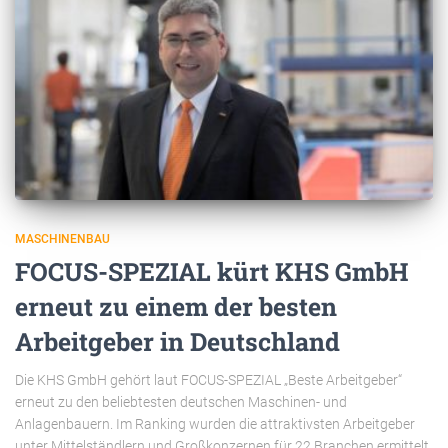
MASCHINENBAU
FOCUS-SPEZIAL kürt KHS GmbH
erneut zu einem der besten
Arbeitgeber in Deutschland
Die KHS GmbH gehört laut FOCUS-SPEZIAL „Beste Arbeitgeber“
erneut zu den beliebtesten deutschen Maschinen- und
Anlagenbauern. Im Ranking wurden die attraktivsten Arbeitgeber
unter Mittelständlern und Großkonzernen für 22 Branchen ermittelt.