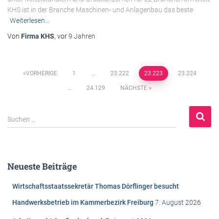
KHS ist in der Branche Maschinen- und Anlagenbau das beste
Weiterlesen…
Von
Firma KHS
, vor
9 Jahren
Beitragsnavigation
VORHERIGE
1
…
23.222
23.223
23.224
…
24.129
NÄCHSTE
S
Suchen …
u
c
h
e
Neueste Beiträge
n
n
Wirtschaftsstaatssekretär Thomas Dörflinger besucht
a
c
Handwerksbetrieb im Kammerbezirk Freiburg
7. August 2026
h