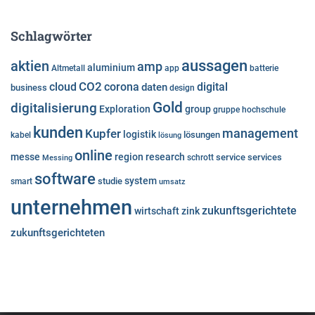
Schlagwörter
aussagen
aktien
amp
aluminium
Altmetall
app
batterie
cloud
CO2
corona
digital
daten
business
design
Gold
digitalisierung
Exploration
group
gruppe
hochschule
kunden
Kupfer
management
logistik
lösungen
kabel
lösung
online
messe
region
research
service
services
Messing
schrott
software
system
studie
smart
umsatz
unternehmen
zukunftsgerichtete
wirtschaft
zink
zukunftsgerichteten