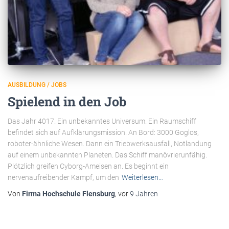
AUSBILDUNG / JOBS
Spielend in den Job
Das Jahr 4017. Ein unbekanntes Universum. Ein Raumschiff
befindet sich auf Aufklärungsmission. An Bord: 3000 Goglos,
roboter-ähnliche Wesen. Dann ein Triebwerksausfall, Notlandung
auf einem unbekannten Planeten. Das Schiff manövrierunfähig.
Plötzlich greifen Cyborg-Ameisen an. Es beginnt ein
nervenaufreibender Kampf, um den
Weiterlesen…
Von
Firma Hochschule Flensburg
, vor
9 Jahren