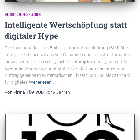
AUSBILDUNG / JOBS
Intelligente Wertschöpfung statt
digitaler Hype
Die Anwendbarkeit des Building Information Modeling (BIM) über
den ganzen Lebens­zyklus von Gebäuden und Infrastrukturbauten
hinweg wurde durch erfolgreiche Pilotprojekte nachgewiesen. Mit
speziellen Workshops unterstützt TÜV SÜD nun Bauherren und
Auftraggeber beim systematischen Einsatz von BIM als Standard
für digitales
Weiterlesen…
Von
Firma TÜV SÜD
, vor
9 Jahren