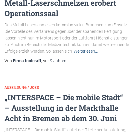
Metall-Laserschmelzen erobert
Operationssaal
Das Metall-Laserschmelzen kommt in vielen Branchen zum Einsatz.
Die Vorteile des Verfahrens gegenüber der spanenden Fertigung
lassen nicht nur im Motorsport oder der Luftfahrt Höchstleistungen
zu. Auch im Bereich der Medizintechnik können damit weitreichende
Erfolge erzielt werden. So lassen sich
Weiterlesen…
Von
Firma toolcraft
, vor
9 Jahren
AUSBILDUNG / JOBS
„INTERSPACE – Die mobile Stadt“
– Ausstellung in der Markthalle
Acht in Bremen ab dem 30. Juni
„INTERSPACE – Die mobile Stadt“ lautet der Titel einer Ausstellung,