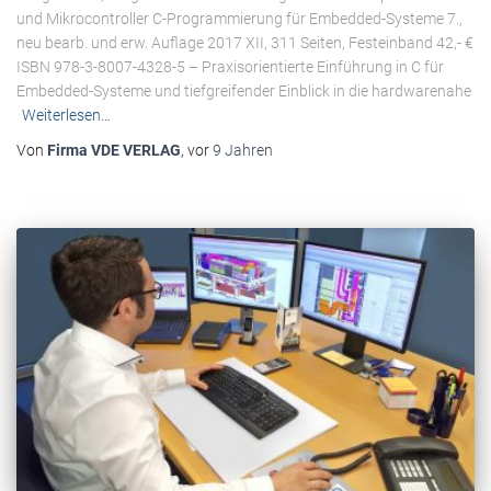
und Mikrocontroller C-Programmierung für Embedded-Systeme 7.,
neu bearb. und erw. Auflage 2017 XII, 311 Seiten, Festeinband 42,- €
ISBN 978-3-8007-4328-5 – Praxisorientierte Einführung in C für
Embedded-Systeme und tiefgreifender Einblick in die hardwarenahe
Weiterlesen…
Von
Firma VDE VERLAG
, vor
9 Jahren