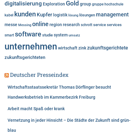
e
Gold
digitalisierung
Exploration
group
gruppe
hochschule
n
kunden
Kupfer
management
logistik
lösungen
kabel
lösung
online
messe
region
research
service
services
Messing
schrott
software
system
studie
smart
umsatz
unternehmen
zukunftsgerichtete
wirtschaft
zink
zukunftsgerichteten
Deutscher Presseindex
Wirtschaftsstaatssekretär Thomas Dörflinger besucht
Handwerksbetrieb im Kammerbezirk Freiburg
Arbeit macht Spaß oder krank
Vernetzung in jeder Hinsicht – Die Städte der Zukunft sind grün-
blau