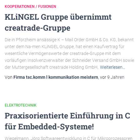
KOOPERATIONEN / FUSIONEN
KLiNGEL Gruppe übernimmt
creatrade-Gruppe
Die in Pforzheim ansässige K – Mail Order GmbH & Co. KG, bekannt
unter dem Na-men KLiNGEL Gruppe, hat einen Kaufvertrag für
wesentliche Vermögenswerte der creatrade-Gruppe mit dem
vorläufigen Insolvenzverwalter der Schneider Versand GmbH sowie
der Muttergesellschaft creatrade Holding GmbH,
Weiterlesen…
Von
Firma tsc.komm l kommunikation meistern
, vor
9 Jahren
ELEKTROTECHNIK
Praxisorientierte Einführung in C
für Embedded-Systeme!
Wiegelmann, Jörg Softwareentwicklung in C für Mikroprozessoren