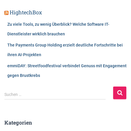
HightechBox
Zu viele Tools, zu wenig Überblick? Welche Software IT-
Dienstleister wirklich brauchen
The Payments Group Holding erzielt deutliche Fortschritte bei
ihren AI-Projekten
emmiDAY: Streetfoodfestival verbindet Genuss mit Engagement
gegen Brustkrebs
S
Suchen …
u
c
h
e
Kategorien
n
n