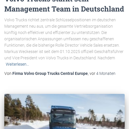
Management Team in Deutschland
Volvo Trucks richtet zentrale Schlüsselpositionen im deutschen
Management neu aus, um die gesamte Vertriebsorganisation
künftig noch effektiver und effizienter zu unterstützen. Die
organisatorischen Anpassungen umfassen neu geschaffenen
Funktionen, die die bisherige Rolle Director Vehicle Sales ersetzen.
Markus Weckesser ist seit dem 01.10.2025 offiziell Geschäftsführer
und Vice President von Volvo Trucks in Deutschland. Nachdem
Weiterlesen…
Von
Firma Volvo Group Trucks Central Europe
, vor
4 Monaten