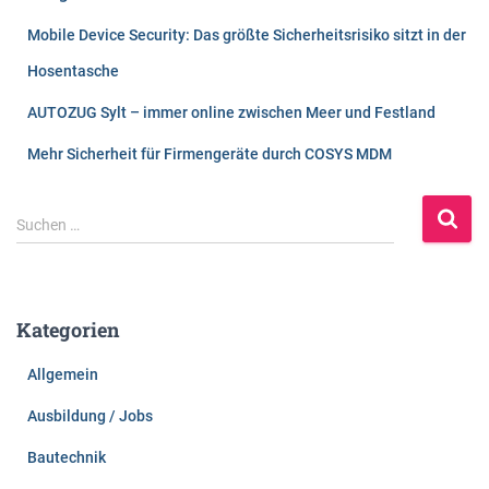
Mobile Device Security: Das größte Sicherheitsrisiko sitzt in der
Hosentasche
AUTOZUG Sylt – immer online zwischen Meer und Festland
Mehr Sicherheit für Firmengeräte durch COSYS MDM
S
Suchen …
u
c
h
e
Kategorien
n
n
Allgemein
a
c
Ausbildung / Jobs
h
:
Bautechnik