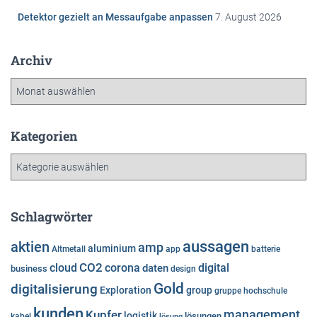
Detektor gezielt an Messaufgabe anpassen
7. August 2026
Archiv
A
r
c
h
Kategorien
i
K
v
a
t
e
Schlagwörter
g
o
aussagen
aktien
amp
aluminium
Altmetall
app
batterie
r
cloud
CO2
corona
digital
daten
business
i
design
e
Gold
digitalisierung
Exploration
group
gruppe
hochschule
n
kunden
Kupfer
management
logistik
lösungen
kabel
lösung