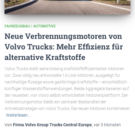
FAHRZEUGBAU / AUTOMOTIVE
Neue Verbrennungsmotoren von
Volvo Trucks: Mehr Effizienz für
alternative Kraftstoffe
Volvo Trucks stellt seine bislang kraftstoffeffizientesten Motoren
vor: Zwei völlig neu entwickelte 13-Liter-Motoren, ausgelegt für
nachhaltige flüssige sowie gasförmige Kraftstoffe – einschließlich
künftiger Wasserstoffanwendungen. Beide Aggregate basieren auf
der neuesten, von Volvo selbst entwickelten Motorenplattform. Der
Verbrennungsmotor bleibt ein zentraler Bestandteil der
Antriebsstrategie von Volvo Trucks. Die neuen Motoren kombinieren
Weiterlesen…
Von
Firma Volvo Group Trucks Central Europe
, vor
3 Monaten