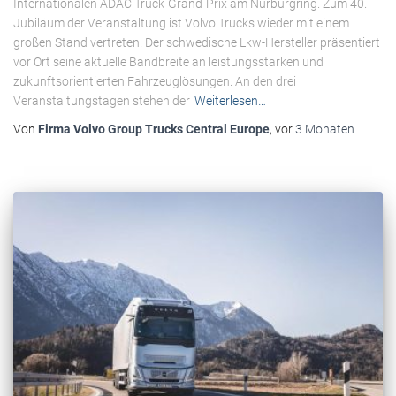
Internationalen ADAC Truck-Grand-Prix am Nürburgring. Zum 40.
Jubiläum der Veranstaltung ist Volvo Trucks wieder mit einem
großen Stand vertreten. Der schwedische Lkw-Hersteller präsentiert
vor Ort seine aktuelle Bandbreite an leistungsstarken und
zukunftsorientierten Fahrzeuglösungen. An den drei
Veranstaltungstagen stehen der
Weiterlesen…
Von
Firma Volvo Group Trucks Central Europe
, vor
3 Monaten