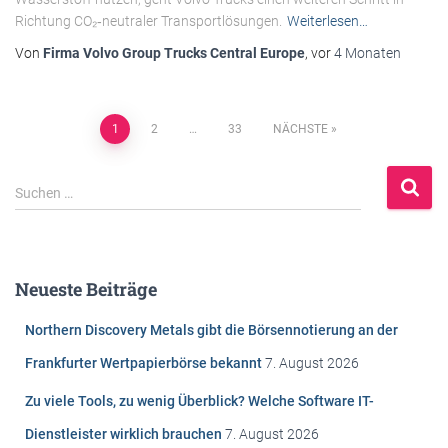
Richtung CO₂‑neutraler Transportlösungen.
Weiterlesen…
Von
Firma Volvo Group Trucks Central Europe
, vor
4 Monaten
Beitragsnavigation
1
2
…
33
NÄCHSTE
S
Suchen …
u
c
h
e
Neueste Beiträge
n
n
Northern Discovery Metals gibt die Börsennotierung an der
a
c
Frankfurter Wertpapierbörse bekannt
7. August 2026
h
Zu viele Tools, zu wenig Überblick? Welche Software IT-
:
Dienstleister wirklich brauchen
7. August 2026