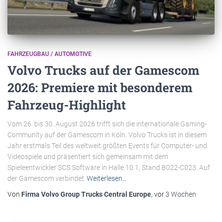
FAHRZEUGBAU / AUTOMOTIVE
Volvo Trucks auf der Gamescom
2026: Premiere mit besonderem
Fahrzeug-Highlight
Vom 26. bis 30. August 2026 trifft sich die internationale Gaming-
Community auf der Gamescom in Köln. Volvo Trucks ist in diesem
Jahr erstmals Teil des weltweit größten Events für Computer- und
Videospiele und präsentiert sich gemeinsam mit dem
Spieleentwickler SCS Software in Halle 10.1, Stand B022-C023. Auf
der Gamescom verbindet
Weiterlesen…
Von
Firma Volvo Group Trucks Central Europe
, vor
3 Wochen