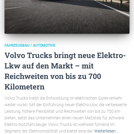
FAHRZEUGBAU / AUTOMOTIVE
Volvo Trucks bringt neue Elektro-
Lkw auf den Markt – mit
Reichweiten von bis zu 700
Kilometern
Volvo Trucks treibt die Entwicklung im elektrischen Güterverkehr
weiter voran. Mit der Einführung neuer Elektro-Lkw, die verbesserte
Leistung, höhere Flexibilität und Reichweiten von bis zu 700 km
bieten, setzt das Unternehmen einen neuen Maßstab für schwere
Elektro-Nutzfahrzeuge. Volvo Trucks ist weltweit führend im
Segment der Elektromobilität und bietet eine der
Weiterlesen…