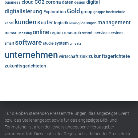
cloud
CO2
corona
digital
daten
business
design
Gold
digitalisierung
Exploration
group
gruppe
hochschule
kunden
Kupfer
management
logistik
lösungen
kabel
lösung
online
messe
region
research
service
services
Messing
schrott
software
system
studie
smart
umsatz
unternehmen
zukunftsgerichtete
wirtschaft
zink
zukunftsgerichteten
Für die oben stehenden Pressemitteilungen, das angezeigte Event
bzw. das Stellenangebot sowie für das angezeigte Bild- und
Tonmaterial ist allein der jeweils angegebene Herausgeber
verantwortlich. Dieser ist in der Regel auch Urheber der Pressetexte