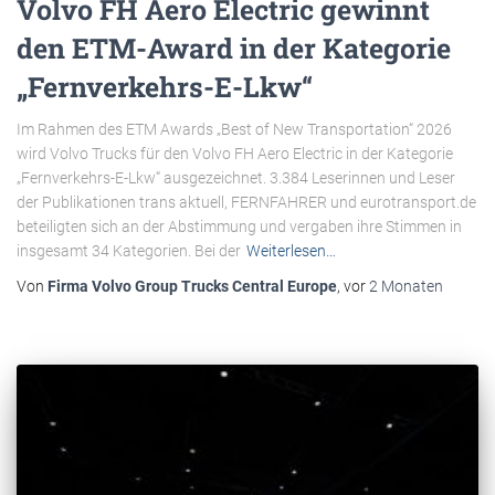
Volvo FH Aero Electric gewinnt
den ETM-Award in der Kategorie
„Fernverkehrs-E-Lkw“
Im Rahmen des ETM Awards „Best of New Transportation“ 2026
wird Volvo Trucks für den Volvo FH Aero Electric in der Kategorie
„Fernverkehrs-E-Lkw“ ausgezeichnet. 3.384 Leserinnen und Leser
der Publikationen trans aktuell, FERNFAHRER und eurotransport.de
beteiligten sich an der Abstimmung und vergaben ihre Stimmen in
insgesamt 34 Kategorien. Bei der
Weiterlesen…
Von
Firma Volvo Group Trucks Central Europe
, vor
2 Monaten