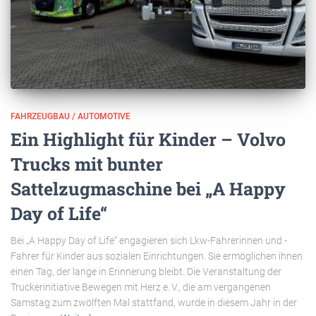
FAHRZEUGBAU / AUTOMOTIVE
Ein Highlight für Kinder – Volvo
Trucks mit bunter
Sattelzugmaschine bei „A Happy
Day of Life“
Bei „A Happy Day of Life“ engagieren sich Lkw-Fahrerinnen und -
Fahrer für Kinder aus sozialen Einrichtungen. Sie ermöglichen ihnen
einen Tag, der lange in Erinnerung bleibt. Die Veranstaltung der
Truckerinitiative Bewegen mit Herz e. V., die am vergangenen
Samstag zum zwölften Mal stattfand, wurde in diesem Jahr in der