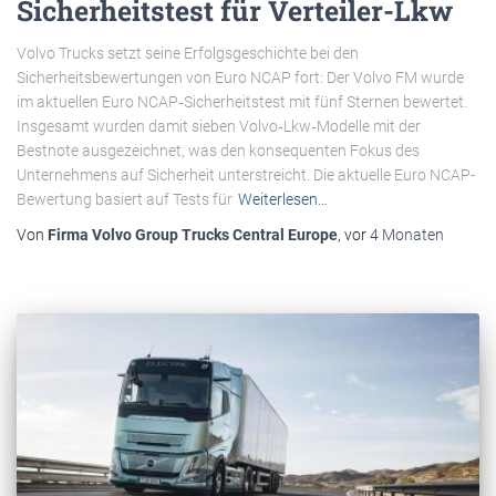
Sicherheitstest für Verteiler-Lkw
Volvo Trucks setzt seine Erfolgsgeschichte bei den
Sicherheitsbewertungen von Euro NCAP fort: Der Volvo FM wurde
im aktuellen Euro NCAP‑Sicherheitstest mit fünf Sternen bewertet.
Insgesamt wurden damit sieben Volvo‑Lkw‑Modelle mit der
Bestnote ausgezeichnet, was den konsequenten Fokus des
Unternehmens auf Sicherheit unterstreicht. Die aktuelle Euro NCAP-
Bewertung basiert auf Tests für
Weiterlesen…
Von
Firma Volvo Group Trucks Central Europe
, vor
4 Monaten