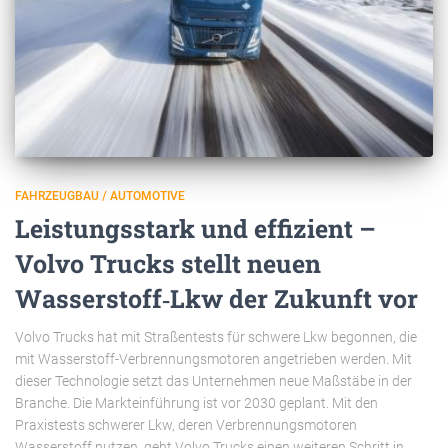
FAHRZEUGBAU / AUTOMOTIVE
Leistungsstark und effizient –
Volvo Trucks stellt neuen
Wasserstoff‑Lkw der Zukunft vor
Volvo Trucks hat mit Straßentests für schwere Lkw begonnen, die
mit Wasserstoff-Verbrennungsmotoren angetrieben werden. Mit
dieser Technologie setzt das Unternehmen neue Maßstäbe in der
Branche. Die Markteinführung ist vor 2030 geplant. Mit den
Praxistests schwerer Lkw, deren Verbrennungsmotoren
Wasserstoff nutzen, geht Volvo Trucks einen weiteren Schritt in