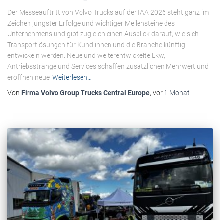
Der Messeauftritt von Volvo Trucks auf der IAA 2026 steht ganz im
Zeichen jüngster Erfolge und wichtiger Meilensteine des
Unternehmens und gibt zugleich einen Ausblick darauf, wie sich
Transportlösungen für Kund:innen und die Branche künftig
entwickeln werden. Neue und weiterentwickelte Lkw,
Antriebsstränge und Services schaffen zusätzlichen Mehrwert und
eröffnen neue
Weiterlesen…
Von
Firma Volvo Group Trucks Central Europe
, vor
1 Monat