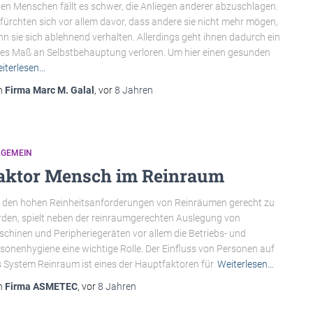
len Menschen fällt es schwer, die Anliegen anderer abzuschlagen.
 fürchten sich vor allem davor, dass andere sie nicht mehr mögen,
n sie sich ablehnend verhalten. Allerdings geht ihnen dadurch ein
es Maß an Selbstbehauptung verloren. Um hier einen gesunden
iterlesen…
n
Firma Marc M. Galal
, vor
8 Jahren
LGEMEIN
aktor Mensch im Reinraum
den hohen Reinheitsanforderungen von Reinräumen gerecht zu
den, spielt neben der reinraumgerechten Auslegung von
chinen und Peripheriegeräten vor allem die Betriebs- und
sonenhygiene eine wichtige Rolle. Der Einfluss von Personen auf
 System Reinraum ist eines der Hauptfaktoren für
Weiterlesen…
n
Firma ASMETEC
, vor
8 Jahren