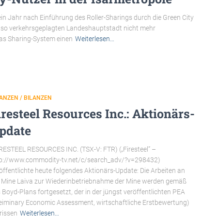
in Jahr nach Einführung des Roller-Sharings durch die Green City
st so verkehrsgeplagten Landeshauptstadt nicht mehr
as Sharing-System einen
Weiterlesen…
ANZEN / BILANZEN
iresteel Resources Inc.: Aktionärs-
pdate
IRESTEEL RESOURCES INC. (TSX-V: FTR) („Firesteel” –
p://www.commodity-tv.net/c/search_adv/?v=298432)
öffentlichte heute folgendes Aktionärs-Update: Die Arbeiten an
 Mine Laiva zur Wiederinbetriebnahme der Mine werden gemäß
 Boyd-Plans fortgesetzt, der in der jüngst veröffentlichten PEA
eiminary Economic Assessment, wirtschaftliche Erstbewertung)
rissen
Weiterlesen…