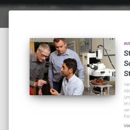
AUS
S
S
S
Ver
Abn
Ums
im 
ver
For
Vo