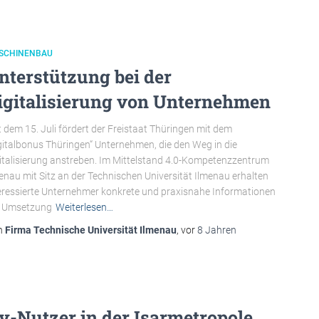
SCHINENBAU
nterstützung bei der
igitalisierung von Unternehmen
t dem 15. Juli fördert der Freistaat Thüringen mit dem
gitalbonus Thüringen“ Unternehmen, die den Weg in die
italisierung anstreben. Im Mittelstand 4.0-Kompetenzzentrum
enau mit Sitz an der Technischen Universität Ilmenau erhalten
eressierte Unternehmer konkrete und praxisnahe Informationen
r Umsetzung
Weiterlesen…
n
Firma Technische Universität Ilmenau
, vor
8 Jahren
y-Nutzer in der Isarmetropole