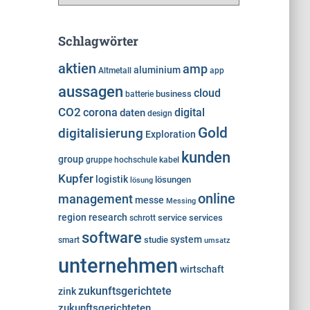
a
t
e
Schlagwörter
g
o
aktien
amp
aluminium
Altmetall
app
r
aussagen
cloud
i
business
batterie
e
CO2
corona
digital
daten
design
n
Gold
digitalisierung
Exploration
kunden
group
gruppe
hochschule
kabel
Kupfer
logistik
lösungen
lösung
online
management
messe
Messing
region
research
service
services
schrott
software
system
studie
smart
umsatz
unternehmen
wirtschaft
zukunftsgerichtete
zink
zukunftsgerichteten