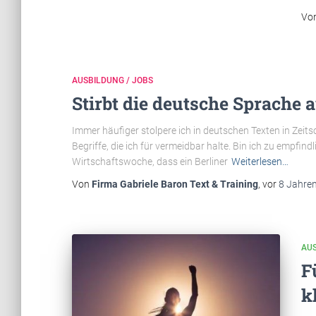
Vo
AUSBILDUNG / JOBS
Stirbt die deutsche Sprache 
Immer häufiger stolpere ich in deutschen Texten in Zeit
Begriffe, die ich für vermeidbar halte. Bin ich zu empfindl
Wirtschaftswoche, dass ein Berliner
Weiterlesen…
Von
Firma Gabriele Baron Text & Training
, vor
8 Jahre
AUS
F
k