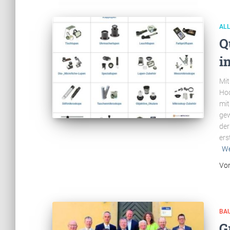
AL
Q
i
Mit
Hoc
mit
gew
der
ers
We
Vo
BA
G