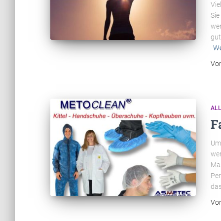
Vie
Sie
wen
gut
We
Vo
AL
F
Um 
wer
Mas
Per
das
Vo