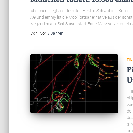
München fliegt auf die roten Elektro-Schwalben: Knapp e
AG und emmy ist die Mobilitätsalternative aus der son
wegzudenken. Seit Saisonstart Ende März verzeichnet d
Von
, vor
8 Jahren
FIN
F
U
. F
htt
ver
der
des
(Pr
um