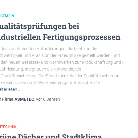
LGEMEIN
ualitätsprüfungen bei
ndustriellen Fertigungsprozessen
 den zunehmenden Anforderungen, die heute an die
hwertigkeit und Präzision der Erzeugnisse gestellt werden, und
 den neuen Gesetzes- und Normwerken zur Produkthaftung und -
ährleistung, steigt auch die Notwendigkeit
 Qualitätssicherung. Die Einsatzbereiche der Qualitätssicherung
trecken sich von der Wareneingangsprüfung über die
iterlesen…
n
Firma ASMETEC
, vor
8 Jahren
UTECHNIK
rüne Dächer und Stadtklima