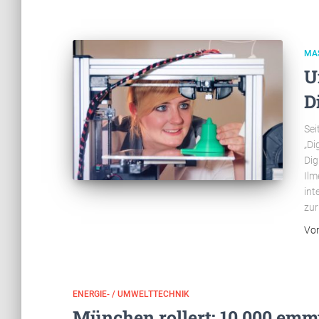
MA
U
D
Sei
„Di
Dig
Ilm
int
zu
Vo
ENERGIE- / UMWELTTECHNIK
München rollert: 10.000 emm