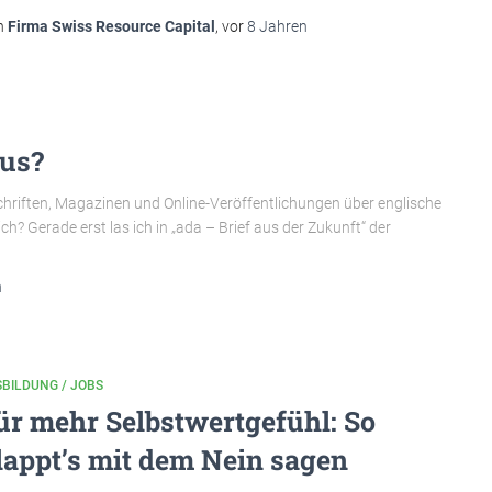
n
Firma Swiss Resource Capital
, vor
8 Jahren
aus?
schriften, Magazinen und Online-Veröffentlichungen über englische
ich? Gerade erst las ich in „ada – Brief aus der Zukunft“ der
n
BILDUNG / JOBS
ür mehr Selbstwertgefühl: So
lappt’s mit dem Nein sagen