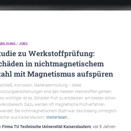
BILDUNG / JOBS
tudie zu Werkstoffprüfung:
chäden in nichtmagnetischem
tahl mit Magnetismus aufspüren
schleiß, Korrosion, Materialermüdung – diese
utzungserscheinungen sind den meisten Werkstoffen gemein.
o wichtiger ist es, Schäden früh zu entdecken, am besten schon
Mikrobereich. Dazu werden oft magnetische Prüfverfahren
wendet. Bei nichtmagnetischem Stahl war das bislang unmöglich.
scher aus Kaiserslautern
Weiterlesen…
n
Firma TU Technische Universität Kaiserslautern
, vor
8 Jahren