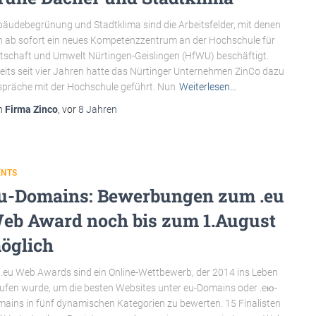
äudebegrünung und Stadtklima sind die Arbeitsfelder, mit denen
h ab sofort ein neues Kompetenzzentrum an der Hochschule für
tschaft und Umwelt Nürtingen-Geislingen (HfWU) beschäftigt.
eits seit vier Jahren hatte das Nürtinger Unternehmen ZinCo dazu
präche mit der Hochschule geführt. Nun
Weiterlesen…
n
Firma Zinco
, vor
8 Jahren
ENTS
u-Domains: Bewerbungen zum .eu
eb Award noch bis zum 1.August
öglich
 .eu Web Awards sind ein Online-Wettbewerb, der 2014 ins Leben
ufen wurde, um die besten Websites unter eu-Domains oder .eю-
ains in fünf dynamischen Kategorien zu bewerten. 15 Finalisten