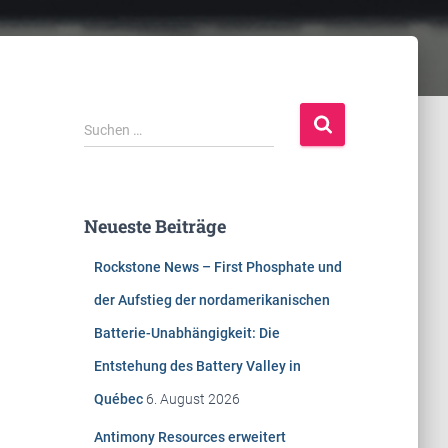
S
Suchen …
u
c
h
e
Neueste Beiträge
n
n
Rockstone News – First Phosphate und
a
c
der Aufstieg der nordamerikanischen
h
Batterie-Unabhängigkeit: Die
:
Entstehung des Battery Valley in
Québec
6. August 2026
Antimony Resources erweitert