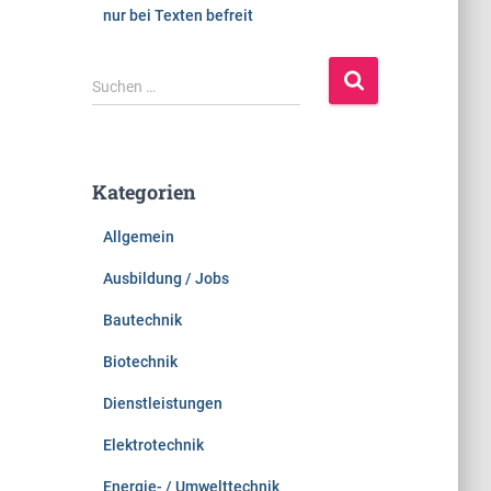
nur bei Texten befreit
S
Suchen …
u
c
h
e
Kategorien
n
n
Allgemein
a
c
Ausbildung / Jobs
h
:
Bautechnik
Biotechnik
Dienstleistungen
Elektrotechnik
Energie- / Umwelttechnik