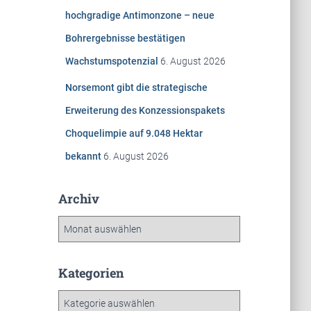
hochgradige Antimonzone – neue
Bohrergebnisse bestätigen
Wachstumspotenzial
6. August 2026
Norsemont gibt die strategische
Erweiterung des Konzessionspakets
Choquelimpie auf 9.048 Hektar
bekannt
6. August 2026
Archiv
A
r
c
h
Kategorien
i
K
v