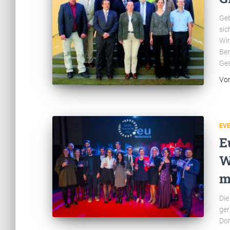
Geb
sic
Wir
Ber
Ges
Vo
EV
E
W
m
Die
ger
Dom