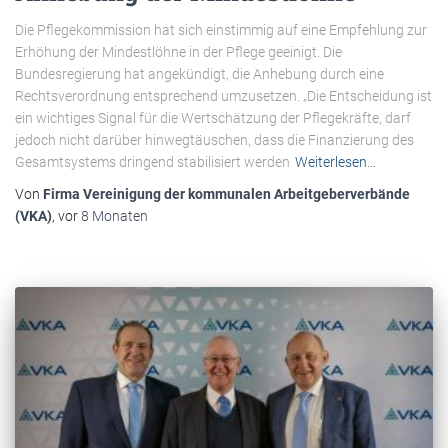
Die Pflegekommission hat sich einstimmig auf eine Empfehlung zur
Erhöhung der Mindestlöhne in der Pflege geeinigt. Die
Bundesregierung hat angekündigt, die Anhebung durch eine
Rechtsverordnung entsprechend umzusetzen. „Die Entscheidung ist
ein wichtiges Signal für die Wertschätzung der Pflegekräfte, darf
jedoch nicht darüber hinwegtäuschen, dass die Finanzierung des
Gesamtsystems dringend stabilisiert werden
Weiterlesen…
Von
Firma Vereinigung der kommunalen Arbeitgeberverbände
(VKA)
, vor
8 Monaten