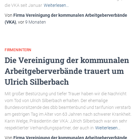
die VKA seit Januar
Weiterlesen…
Von
Firma Vereinigung der kommunalen Arbeitgeberverbände
(VKA)
, vor
9 Monaten
FIRMENINTERN
Die Vereinigung der kommunalen
Arbeitgeberverbände trauert um
Ulrich Silberbach
Mit großer Bestürzung und tiefer Trauer haben wir die Nachricht
vom Tod von Ulrich Silberbach erhalten. Der ehemalige
Bundesvorsitzende des dbb beamtenbund und tarifunion verstarb
am gestrigen Tag im Alter von 63 Jahren nach schwerer Krankheit.
Karin Welge, Präsidentin der VKA: „Ulrich Silberbach war ein sehr
respektierter Verhandlungspartner, der auch in
Weiterlesen…
Von
Firma Vereinigung der kommunalen Arbeitgeberverbände