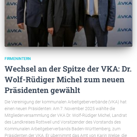
FIRMENINTERN
Wechsel an der Spitze der VKA: Dr.
Wolf-Rüdiger Michel zum neuen
Präsidenten gewählt
Die Vereinigung der kommunalen Arbeitgeberverbände (VKA) hat
einen neuen Präsidenten: Am 7. November 2025 wählte die
Mitgliederversammlung der VKA Dr. Wolf-Rüdiger Michel, Landrat
des Landkreises Rottweil und Vorsitzender des Vorstands des
Kommunalen Arbeitgeberverbands Baden-Württemberg, zum
Präsidenten der VKA. Er übernimmt das Amt von Karin Welge, die