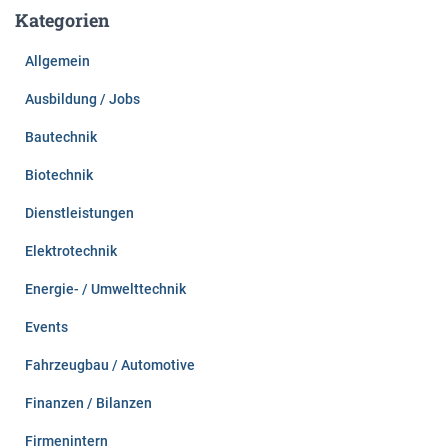
e
Kategorien
n
n
Allgemein
a
c
Ausbildung / Jobs
h
:
Bautechnik
Biotechnik
Dienstleistungen
Elektrotechnik
Energie- / Umwelttechnik
Events
Fahrzeugbau / Automotive
Finanzen / Bilanzen
Firmenintern