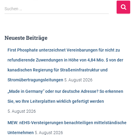
S
Suchen …
u
c
h
e
Neueste Beiträge
n
n
First Phosphate unterzeichnet Vereinbarungen für nicht zu
a
c
refundierende Zuwendungen in Höhe von 4,84 Mio. $ von der
h
kanadischen Regierung für Straßeninfrastruktur und
:
Stromübertragungsleitungen
5. August 2026
„Made in Germany“ oder nur deutsche Adresse? So erkennen
Sie, wo Ihre Leiterplatten wirklich gefertigt werden
5. August 2026
MEW: nEHS-Versteigerungen benachteiligen mittelständische
Unternehmen
5. August 2026