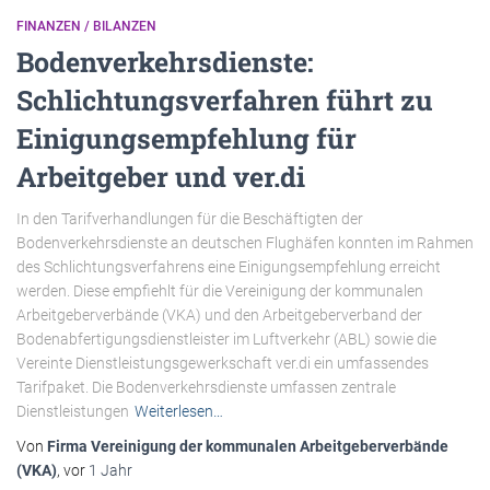
FINANZEN / BILANZEN
Bodenverkehrsdienste:
Schlichtungsverfahren führt zu
Einigungsempfehlung für
Arbeitgeber und ver.di
In den Tarifverhandlungen für die Beschäftigten der
Bodenverkehrsdienste an deutschen Flughäfen konnten im Rahmen
des Schlichtungsverfahrens eine Einigungsempfehlung erreicht
werden. Diese empfiehlt für die Vereinigung der kommunalen
Arbeitgeberverbände (VKA) und den Arbeitgeberverband der
Bodenabfertigungsdienstleister im Luftverkehr (ABL) sowie die
Vereinte Dienstleistungsgewerkschaft ver.di ein umfassendes
Tarifpaket. Die Bodenverkehrsdienste umfassen zentrale
Dienstleistungen
Weiterlesen…
Von
Firma Vereinigung der kommunalen Arbeitgeberverbände
(VKA)
, vor
1 Jahr