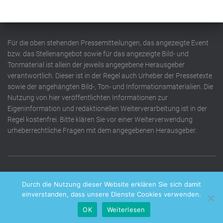
Für die oben stehenden Pressemitteilungen, das angezeigte Event
bzw. das Stellenangebot sowie für das angezeigte Bild- und
Tonmaterial ist allein der jeweils angegebene Herausgeber
verantwortlich. Dieser ist in der Regel auch Urheber der Pressetexte
sowie der angehängten Bild-, Ton- und Informationsmaterialien. Die
Nutzung von hier veröffentlichten Informationen zur
Eigeninformation und redaktionellen Weiterverarbeitung ist in der
Regel kostenfrei. Bitte klären Sie vor einer Weiterverwendung
urheberrechtliche Fragen mit dem angegebenen Herausgeber.
DATENSCHUTZERKLÄRUNG
IMPRESSUM
KONTAKT
Durch die Nutzung dieser Website erklären Sie sich damit
einverstanden, dass unsere Dienste Cookies verwenden.
OK
Weiterlesen