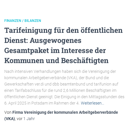
FINANZEN / BILANZEN
Tarifeinigung für den öffentlichen
Dienst: Ausgewogenes
Gesamtpaket im Interesse der
Kommunen und Beschäftigten
Nach intensiven Verhandlungen haben sich die Vereinigung der
kommunalen Arbeitgeberverbände (VKA), der Bund und die
Gewerkschaften ver.di und dbb beamtenbund und tarifunion auf
einen Tarifabschluss für die rund 2,6 Millionen Beschäftigten im
öffentlichen Dienst geeinigt. Die Einigung in den Mittagsstunden des
6. April 2025 in Potsdam im Rahmen der 4.
Weiterlesen…
Von
Firma Vereinigung der kommunalen Arbeitgeberverbände
(VKA)
, vor
1 Jahr