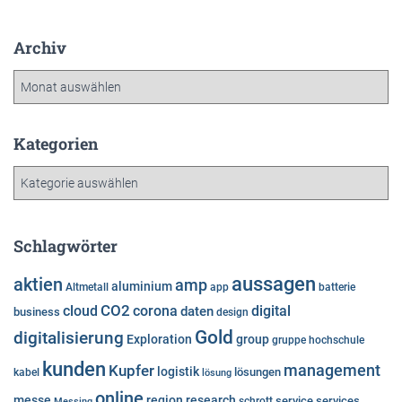
Archiv
A
r
c
h
Kategorien
i
K
v
a
t
e
Schlagwörter
g
o
aussagen
aktien
amp
aluminium
Altmetall
app
batterie
r
cloud
CO2
corona
digital
daten
business
i
design
e
Gold
digitalisierung
Exploration
group
gruppe
hochschule
n
kunden
Kupfer
management
logistik
lösungen
kabel
lösung
online
messe
region
research
service
services
Messing
schrott