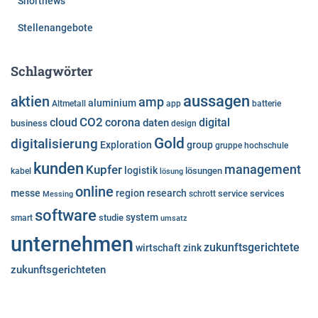
Shortnews
Stellenangebote
Schlagwörter
aussagen
aktien
amp
aluminium
Altmetall
app
batterie
cloud
CO2
corona
digital
daten
business
design
Gold
digitalisierung
Exploration
group
gruppe
hochschule
kunden
Kupfer
management
logistik
lösungen
kabel
lösung
online
messe
region
research
service
services
Messing
schrott
software
system
studie
smart
umsatz
unternehmen
zukunftsgerichtete
wirtschaft
zink
zukunftsgerichteten