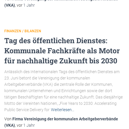
(VKA)
, vor
1 Jahr
FINANZEN / BILANZEN
Tag des öffentlichen Dienstes:
Kommunale Fachkräfte als Motor
für nachhaltige Zukunft bis 2030
Anlässlich des Internationalen Tags des öffentlichen Dienstes am
23. Juni betont die Vereinigung der kommunalen
Arbeitgeberverbände (VKA) die zentrale Rolle der Kommunen,
kommunalen Unternehmen und Einrichtungen sowie der dort
tätigen Beschäftigten für eine nachhaltige Zukunft. Das diesjährige
Motto der Vereinten Nationen, „Five Years to 2030: Accelerating
Public Service Delivery for
Weiterlesen…
Von
Firma Vereinigung der kommunalen Arbeitgeberverbände
(VKA)
, vor
1 Jahr