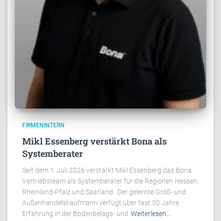
FIRMENINTERN
Mikl Essenberg verstärkt Bona als
Systemberater
Seit dem 1. Juli 2026 verstärkt Mikl Essenberg das Bona
Vertriebsteam als Systemberater für die Regionen Hessen,
Rheinland-Pfalz und Saarland. Der gelernte Groß- und
Außenhandelskaufmann verfügt über fast 30 Jahre
Erfahrung in der Bodenbelags- und
Weiterlesen…