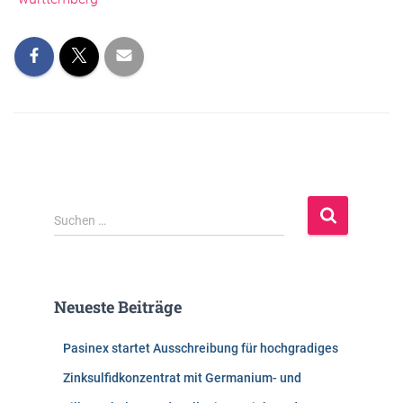
S
Suchen …
u
c
h
e
Neueste Beiträge
n
n
Pasinex startet Ausschreibung für hochgradiges
a
c
Zinksulfidkonzentrat mit Germanium- und
h