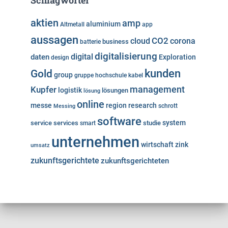
Schlagwörter
aktien
amp
aluminium
Altmetall
app
aussagen
cloud
CO2
corona
business
batterie
digitalisierung
digital
daten
Exploration
design
kunden
Gold
group
gruppe
hochschule
kabel
Kupfer
management
logistik
lösungen
lösung
online
messe
region
research
Messing
schrott
software
system
service
services
studie
smart
unternehmen
wirtschaft
zink
umsatz
zukunftsgerichtete
zukunftsgerichteten