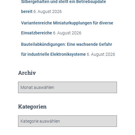
Silbergehalten und stellt ein Betriebsupdate
:
bereit
6. August 2026
Variantenreiche Miniaturkupplungen für diverse
Einsatzbereiche
6. August 2026
Bauteilabkündigungen: Eine wachsende Gefahr
für industrielle Elektroniksysteme
6. August 2026
Archiv
A
r
c
h
Kategorien
i
v
K
a
t