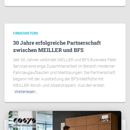
FIRMENINTERN
30 Jahre erfolgreiche Partnerschaft
zwischen MEILLER und BFS
Seit 30 Jahren verbindet MEILLER und BFS Business Fleet
Services eine enge Zusammenarbeit im Bereich moderner
Fahrzeugaufbauten und Mietlösungen. Die Partnerschaft
begann mit der Ausstattung der BFS-Mietflotte mit
MEILLER Abroll- und Absetzkippern. Aus den ersten
Weiterlesen…