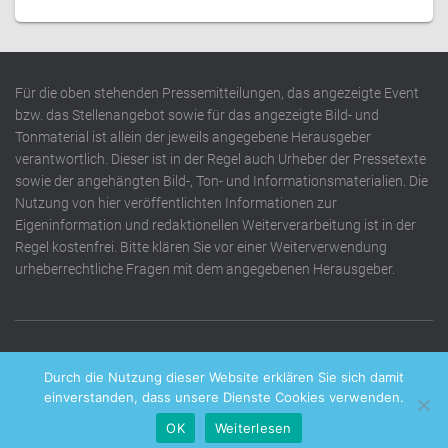
Für die oben stehenden Pressemitteilungen, das angezeigte Event
bzw. das Stellenangebot sowie für das angezeigte Bild- und
Tonmaterial ist allein der jeweils angegebene Herausgeber
verantwortlich. Dieser ist in der Regel auch Urheber der Pressetexte
sowie der angehängten Bild-, Ton- und Informationsmaterialien. Die
Nutzung von hier veröffentlichten Informationen zur
Eigeninformation und redaktionellen Weiterverarbeitung ist in der
Regel kostenfrei. Bitte klären Sie vor einer Weiterverwendung
urheberrechtliche Fragen mit dem angegebenen Herausgeber.
DATENSCHUTZERKLÄRUNG
IMPRESSUM
KONTAKT
Durch die Nutzung dieser Website erklären Sie sich damit
einverstanden, dass unsere Dienste Cookies verwenden.
OK
Weiterlesen