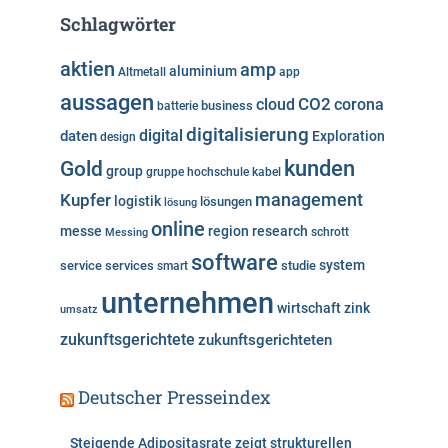
e
Schlagwörter
g
o
aktien
amp
aluminium
Altmetall
app
r
aussagen
i
cloud
CO2
corona
business
batterie
e
digitalisierung
digital
daten
Exploration
design
n
kunden
Gold
group
gruppe
hochschule
kabel
Kupfer
management
logistik
lösungen
lösung
online
messe
region
research
Messing
schrott
software
system
service
services
studie
smart
unternehmen
wirtschaft
zink
umsatz
zukunftsgerichtete
zukunftsgerichteten
Deutscher Presseindex
Steigende Adipositasrate zeigt strukturellen