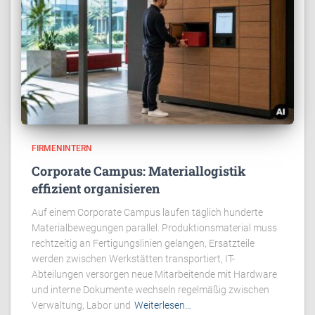
FIRMENINTERN
Corporate Campus: Materiallogistik
effizient organisieren
Auf einem Corporate Campus laufen täglich hunderte
Materialbewegungen parallel. Produktionsmaterial muss
rechtzeitig an Fertigungslinien gelangen, Ersatzteile
werden zwischen Werkstätten transportiert, IT-
Abteilungen versorgen neue Mitarbeitende mit Hardware
und interne Dokumente wechseln regelmäßig zwischen
Verwaltung, Labor und
Weiterlesen…