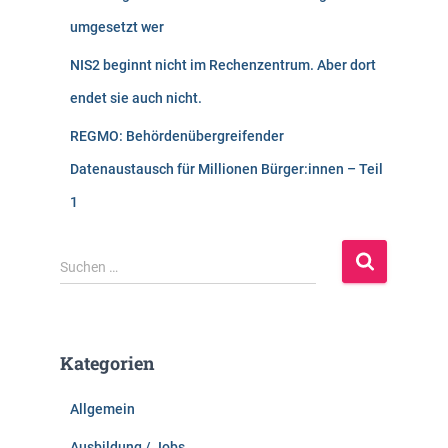
umgesetzt wer
NIS2 beginnt nicht im Rechenzentrum. Aber dort
endet sie auch nicht.
REGMO: Behördenübergreifender
Datenaustausch für Millionen Bürger:innen – Teil
1
S
Suchen …
u
c
h
e
Kategorien
n
n
Allgemein
a
c
Ausbildung / Jobs