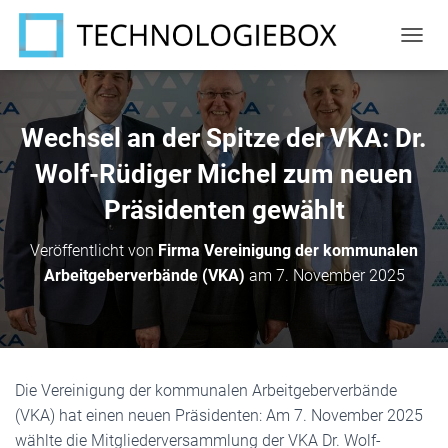
N
A
V
I
G
Wechsel an der Spitze der VKA: Dr.
A
T
Wolf-Rüdiger Michel zum neuen
I
Präsidenten gewählt
O
N
U
Veröffentlicht von
Firma Vereinigung der kommunalen
M
Arbeitgeberverbände (VKA)
am
7. November 2025
S
C
H
A
L
T
Die Vereinigung der kommunalen Arbeitgeberverbände
E
N
(VKA) hat einen neuen Präsidenten: Am 7. November 2025
wählte die Mitgliederversammlung der VKA Dr. Wolf-