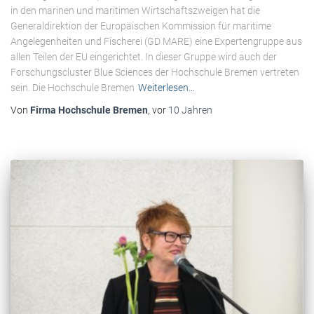
in den marinen und maritimen Wirtschaftszweigen hat die
Generaldirektion der Europäischen Kommission für maritime
Angelegenheiten und Fischerei (GD MARE) eine Expertengruppe aus
allen Teilen der EU eingerichtet. In dieser Gruppe wird auch der
Forschungscluster Blue Sciences der Hochschule Bremen vertreten
sein. Die Hochschule Bremen
Weiterlesen…
Von
Firma Hochschule Bremen
, vor
10 Jahren