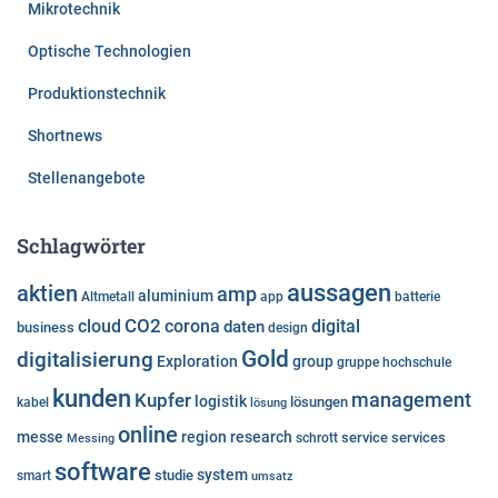
Mikrotechnik
Optische Technologien
Produktionstechnik
Shortnews
Stellenangebote
Schlagwörter
aussagen
aktien
amp
aluminium
Altmetall
app
batterie
cloud
CO2
corona
digital
daten
business
design
Gold
digitalisierung
Exploration
group
gruppe
hochschule
kunden
Kupfer
management
logistik
lösungen
kabel
lösung
online
messe
region
research
service
services
Messing
schrott
software
system
studie
smart
umsatz