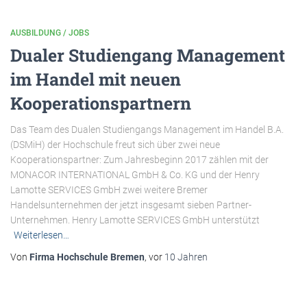
AUSBILDUNG / JOBS
Dualer Studiengang Management
im Handel mit neuen
Kooperationspartnern
Das Team des Dualen Studiengangs Management im Handel B.A.
(DSMiH) der Hochschule freut sich über zwei neue
Kooperationspartner: Zum Jahresbeginn 2017 zählen mit der
MONACOR INTERNATIONAL GmbH & Co. KG und der Henry
Lamotte SERVICES GmbH zwei weitere Bremer
Handelsunternehmen der jetzt insgesamt sieben Partner-
Unternehmen. Henry Lamotte SERVICES GmbH unterstützt
Weiterlesen…
Von
Firma Hochschule Bremen
, vor
10 Jahren