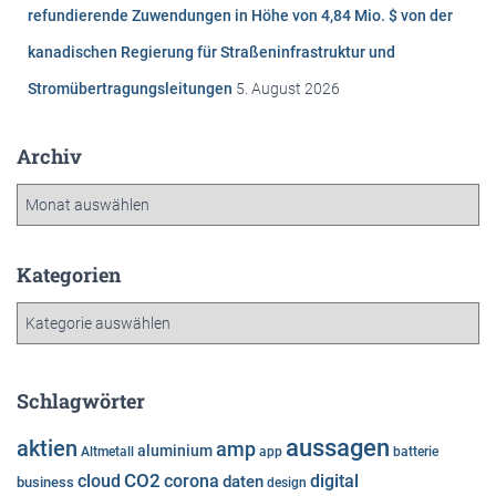
refundierende Zuwendungen in Höhe von 4,84 Mio. $ von der
kanadischen Regierung für Straßeninfrastruktur und
Stromübertragungsleitungen
5. August 2026
Archiv
A
r
c
h
Kategorien
i
K
v
a
t
e
Schlagwörter
g
o
aussagen
aktien
amp
aluminium
Altmetall
app
batterie
r
cloud
CO2
corona
digital
daten
business
i
design