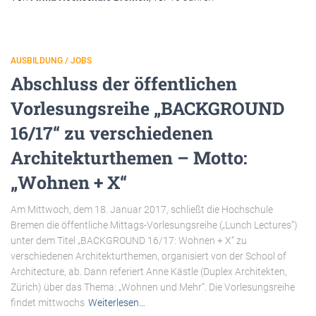
AUSBILDUNG / JOBS
Abschluss der öffentlichen
Vorlesungsreihe „BACKGROUND
16/17“ zu verschiedenen
Architekturthemen – Motto:
„Wohnen + X“
Am Mittwoch, dem 18. Januar 2017, schließt die Hochschule
Bremen die öffentliche Mittags-Vorlesungsreihe („Lunch Lectures“)
unter dem Titel „BACKGROUND 16/17: Wohnen + X“ zu
verschiedenen Architekturthemen, organisiert von der School of
Architecture, ab. Dann referiert Anne Kästle (Duplex Architekten,
Zürich) über das Thema: „Wohnen und Mehr“. Die Vorlesungsreihe
findet mittwochs
Weiterlesen…