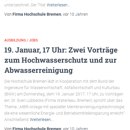
unterzeichnet. Der Titel
Weiterlesen…
Von
Firma Hochschule Bremen
, vor
10 Jahren
AUSBILDUNG / JOBS
19. Januar, 17 Uhr: Zwei Vorträge
zum Hochwasserschutz und zur
Abwasserreinigung
Die Hochschule Bremen lädt in Kooperation mit dem Bund der
Ingenieure für Wasserwirtschaft, Abfallwirtschaft und Kulturbau
(BWK) am Donnerstag, dem 19. Januar 2017, 17 Uhr, zu Vorträgen
ein: Dr. Sven Lübbecke (Firma Waterleau, Bremen) spricht über das
Thema: „MBR-Anlage mit spezieller Membranreinigungstechnologie,
die eine wesentliche Energie- und Betriebsmitteleinsparung erreicht“.
Anschließend
Weiterlesen…
Von
Firma Hochschule Bremen
, vor
10 Jahren