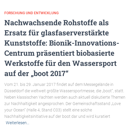
FORSCHUNG UND ENTWICKLUNG
Nachwachsende Rohstoffe als
Ersatz für glasfaserverstärkte
Kunststoffe: Bionik-Innovations-
Centrum präsentiert biobasierte
Werkstoffe für den Wassersport
auf der „boot 2017“
Vom 21. bis 29. Januar 2017 findet auf dem Messegelände in
Düsseldorf die weltweit größte Wassersportmesse, die „boot“, statt.
Neben klassischen Yachten werden auch aktuell diskutierte Themen
zur Nachhaltigkeit angesprochen. Der Gemeinschaftsstand „Love
your Ocean“ (Halle 4, Stand C03) stellt eine solche
Nachhaltigkeitsinitiative auf der boot dar und wird kuratiert
Weiterlesen…