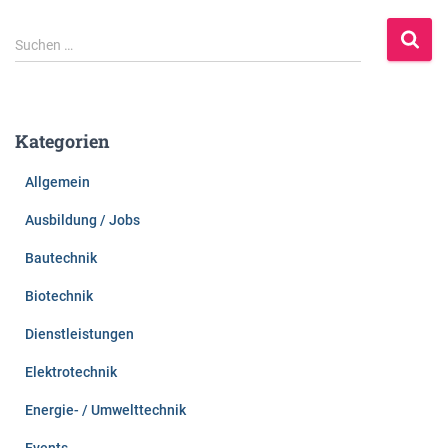
S
Suchen …
u
c
h
e
Kategorien
n
n
Allgemein
a
c
Ausbildung / Jobs
h
:
Bautechnik
Biotechnik
Dienstleistungen
Elektrotechnik
Energie- / Umwelttechnik