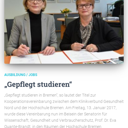
AUSBILDUNG / JOBS
„Gepflegt studieren“
„Gepflegt studieren in Bremen“, so lautet der Titel zur
Kooperationsvereinbarung zwischen dem Klinikverbund Gesundheit
Nord und der Hochschule Bremen. Am Freitag, 13. Januar 2017,
wurde diese Vereinbarung nun im Beisein der Senatorin für
Wissenschaft, Gesundheit und Verbraucherschutz, Prof. Dr. Eva
Quante-Brandt, in den Räumen der Hochschule Bremen