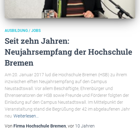
AUSBILDUNG / JOBS
Seit zehn Jahren:
Neujahrsempfang der Hochschule
Bremen
Am 20. Januar 2017 lud die Hochschule Bremen (HSB) zu ihrem
inzwischen elften Neujahrsempfang auf den Campus
Neustadtswall. Vor allem Beschäftigte, Ehrenbürger und
Ehrensenatoren der HSB sowie Freunde und Förderer folgten der
Einladung auf den Campus Neustadtswall. Im Mittelpunkt der
Veranstaltung stand die Begrüßung der 42 im abgelaufenen Jahr
neu
Weiterlesen…
Von
Firma Hochschule Bremen
, vor
10 Jahren