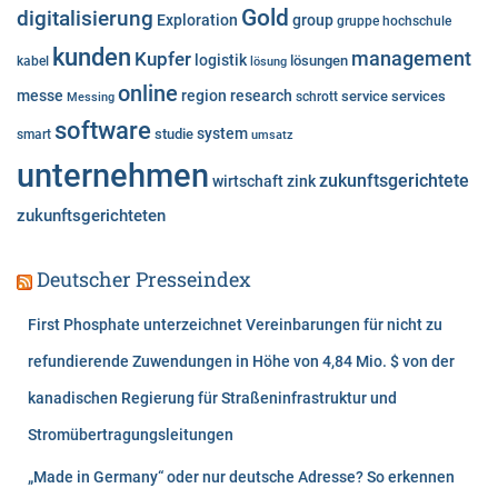
e
Gold
digitalisierung
Exploration
group
gruppe
hochschule
n
kunden
Kupfer
management
logistik
lösungen
kabel
lösung
online
messe
region
research
service
services
Messing
schrott
software
system
studie
smart
umsatz
unternehmen
zukunftsgerichtete
wirtschaft
zink
zukunftsgerichteten
Deutscher Presseindex
First Phosphate unterzeichnet Vereinbarungen für nicht zu
refundierende Zuwendungen in Höhe von 4,84 Mio. $ von der
kanadischen Regierung für Straßeninfrastruktur und
Stromübertragungsleitungen
„Made in Germany“ oder nur deutsche Adresse? So erkennen