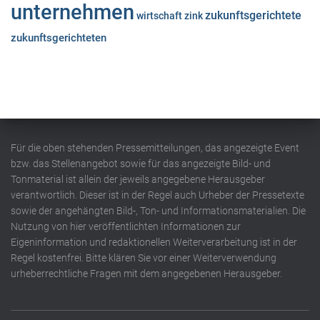
unternehmen
zukunftsgerichtete
wirtschaft
zink
zukunftsgerichteten
Für die oben stehenden Pressemitteilungen, das angezeigte Event
bzw. das Stellenangebot sowie für das angezeigte Bild- und
Tonmaterial ist allein der jeweils angegebene Herausgeber
verantwortlich. Dieser ist in der Regel auch Urheber der Pressetexte
sowie der angehängten Bild-, Ton- und Informationsmaterialien. Die
Nutzung von hier veröffentlichten Informationen zur
Eigeninformation und redaktionellen Weiterverarbeitung ist in der
Regel kostenfrei. Bitte klären Sie vor einer Weiterverwendung
urheberrechtliche Fragen mit dem angegebenen Herausgeber.