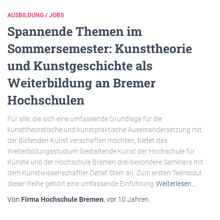
AUSBILDUNG / JOBS
Spannende Themen im
Sommersemester: Kunsttheorie
und Kunstgeschichte als
Weiterbildung an Bremer
Hochschulen
Für alle, die sich eine umfassende Grundlage für die
kunsttheoretische und kunstpraktische Auseinandersetzung mit
der Bildenden Kunst verschaffen möchten, bietet das
Weiterbildungsstudium Gestaltende Kunst der Hochschule für
Künste und der Hochschule Bremen drei besondere Seminare mit
dem Kunstwissenschaftler Detlef Stein an. Zum ersten Teilmodul
dieser Reihe gehört eine umfassende Einführung
Weiterlesen…
Von
Firma Hochschule Bremen
, vor
10 Jahren