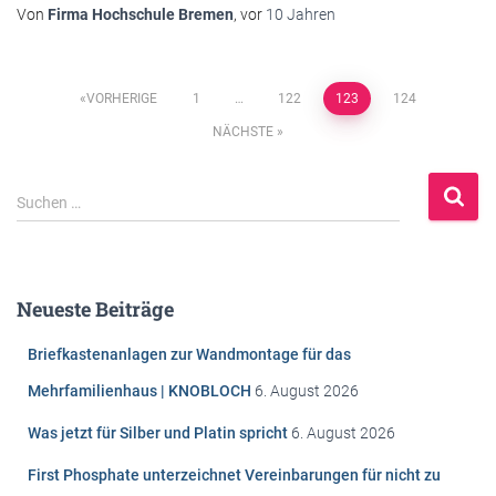
Von
Firma Hochschule Bremen
, vor
10 Jahren
Beitragsnavigation
VORHERIGE
1
…
122
123
124
NÄCHSTE
S
Suchen …
u
c
h
e
Neueste Beiträge
n
n
Briefkastenanlagen zur Wandmontage für das
a
c
Mehrfamilienhaus | KNOBLOCH
6. August 2026
h
Was jetzt für Silber und Platin spricht
6. August 2026
:
First Phosphate unterzeichnet Vereinbarungen für nicht zu