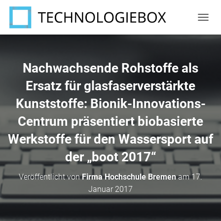
N
A
V
I
G
Nachwachsende Rohstoffe als
A
T
Ersatz für glasfaserverstärkte
I
Kunststoffe: Bionik-Innovations-
O
N
Centrum präsentiert biobasierte
U
M
Werkstoffe für den Wassersport auf
S
C
der „boot 2017“
H
A
L
Veröffentlicht von
Firma Hochschule Bremen
am
17.
T
Januar 2017
E
N