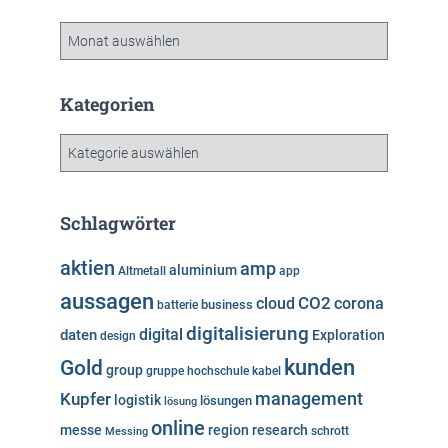
A
r
c
h
Kategorien
i
v
K
a
t
e
Schlagwörter
g
o
aktien
amp
aluminium
Altmetall
app
r
aussagen
i
cloud
CO2
corona
business
batterie
e
digitalisierung
digital
daten
Exploration
design
n
kunden
Gold
group
gruppe
hochschule
kabel
Kupfer
management
logistik
lösungen
lösung
online
messe
region
research
Messing
schrott