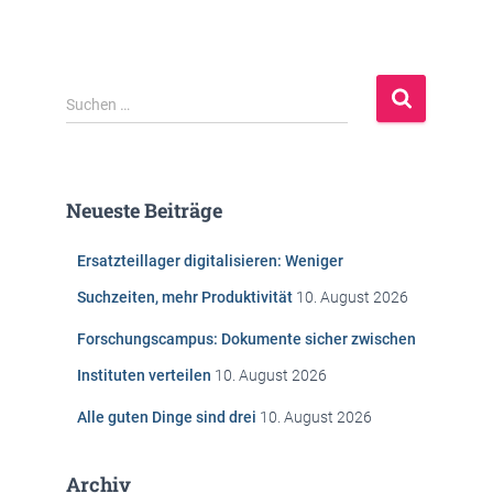
S
Suchen …
u
c
h
e
Neueste Beiträge
n
n
Ersatzteillager digitalisieren: Weniger
a
c
Suchzeiten, mehr Produktivität
10. August 2026
h
:
Forschungscampus: Dokumente sicher zwischen
Instituten verteilen
10. August 2026
Alle guten Dinge sind drei
10. August 2026
Archiv