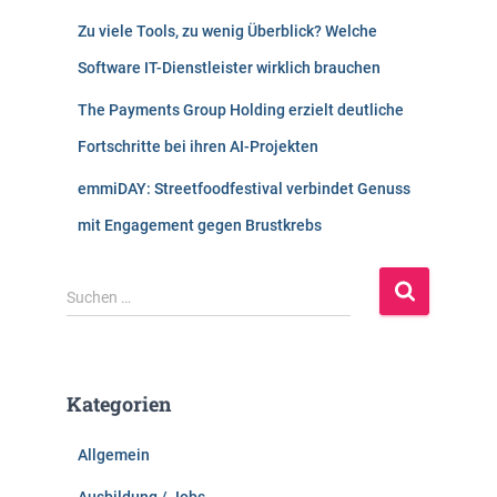
Zu viele Tools, zu wenig Überblick? Welche
Software IT-Dienstleister wirklich brauchen
The Payments Group Holding erzielt deutliche
Fortschritte bei ihren AI-Projekten
emmiDAY: Streetfoodfestival verbindet Genuss
mit Engagement gegen Brustkrebs
S
Suchen …
u
c
h
e
Kategorien
n
n
Allgemein
a
c