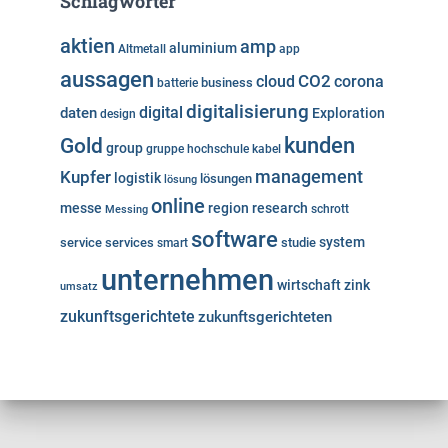
Schlagwörter
aktien
amp
aluminium
Altmetall
app
aussagen
cloud
CO2
corona
business
batterie
digitalisierung
digital
daten
Exploration
design
kunden
Gold
group
gruppe
hochschule
kabel
Kupfer
management
logistik
lösungen
lösung
online
messe
region
research
Messing
schrott
software
system
service
services
studie
smart
unternehmen
wirtschaft
zink
umsatz
zukunftsgerichtete
zukunftsgerichteten