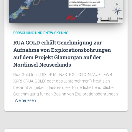
FORSCHUNG UND ENTWICKLUNG
RUA GOLD erhält Genehmigung zur
Aufnahme von Explorationsbohrungen
auf dem Projekt Glamorgan auf der
Nordinsel Neuseelands
Rua Gold Inc. (TSX: RUA | NZX: RGI | OTC: NZAUF | FWB:
X9R) („RUA GOLD“ oder das „Unternehmen“) freut sich
bekannt zu geben, dass es die erforderliche behördliche
Genehmigung für den Beginn von Explorationsbohrungen
Weiterlesen…