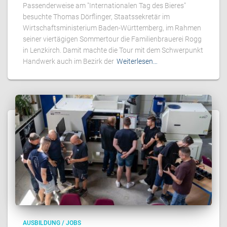
Passenderweise am "Internationalen Tag des Bieres"
besuchte Thomas Dörflinger, Staatssekretär im
Wirtschaftsministerium Baden-Württemberg, im Rahmen
seiner viertägigen Sommertour die Familienbrauerei Rogg
in Lenzkirch. Damit machte die Tour mit dem Schwerpunkt
Handwerk auch im Bezirk der
Weiterlesen…
AUSBILDUNG / JOBS