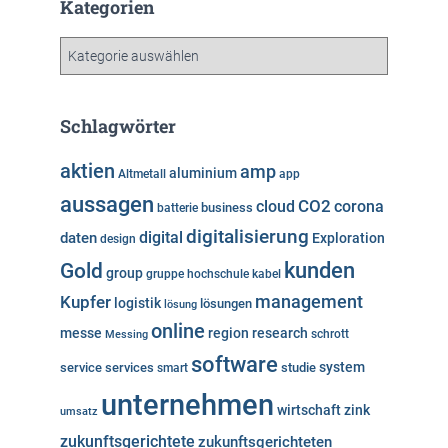
h
Kategorien
i
v
K
a
t
e
Schlagwörter
g
o
aktien
amp
aluminium
Altmetall
app
r
aussagen
i
cloud
CO2
corona
business
batterie
e
digitalisierung
digital
daten
Exploration
design
n
kunden
Gold
group
gruppe
hochschule
kabel
Kupfer
management
logistik
lösungen
lösung
online
messe
region
research
Messing
schrott
software
system
service
services
studie
smart
unternehmen
wirtschaft
zink
umsatz
zukunftsgerichtete
zukunftsgerichteten