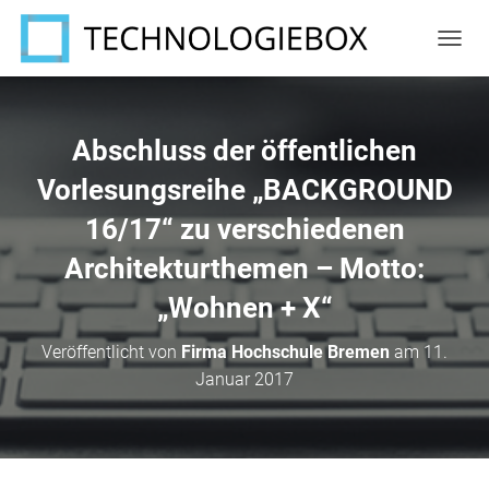
N
A
V
I
G
Abschluss der öffentlichen
A
T
Vorlesungsreihe „BACKGROUND
I
16/17“ zu verschiedenen
O
N
Architekturthemen – Motto:
U
M
„Wohnen + X“
S
C
H
Veröffentlicht von
Firma Hochschule Bremen
am
11.
A
Januar 2017
L
T
E
N