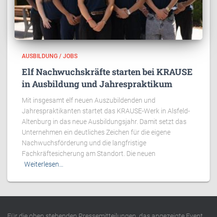
AUSBILDUNG / JOBS
Elf Nachwuchskräfte starten bei KRAUSE
in Ausbildung und Jahrespraktikum
Mit insgesamt elf neuen Auszubildenden und
Jahrespraktikanten startet das KRAUSE-Werk in Alsfeld-
Altenburg in das neue Ausbildungsjahr. Damit setzt das
Unternehmen ein deutliches Zeichen für die eigene
Nachwuchsförderung und die langfristige
Fachkräftesicherung am Standort. Die neuen
Weiterlesen…
Für die oben stehenden Pressemitteilungen, das angezeigte Event