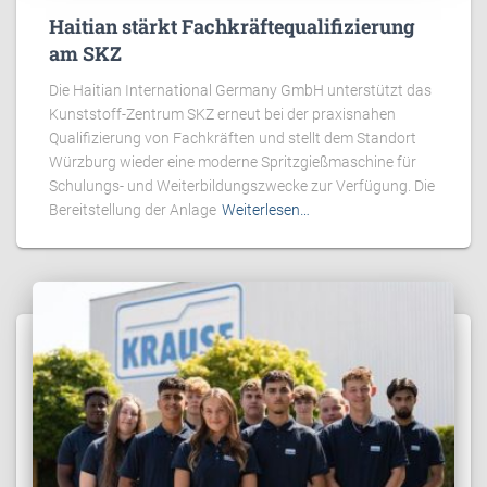
Haitian stärkt Fachkräftequalifizierung
am SKZ
Die Haitian International Germany GmbH unterstützt das
Kunststoff-Zentrum SKZ erneut bei der praxisnahen
Qualifizierung von Fachkräften und stellt dem Standort
Würzburg wieder eine moderne Spritzgießmaschine für
Schulungs- und Weiterbildungszwecke zur Verfügung. Die
Bereitstellung der Anlage
Weiterlesen…