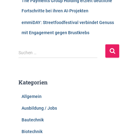
The Payments Group Holding erzielt deutliche
Fortschritte bei ihren AI-Projekten
emmiDAY: Streetfoodfestival verbindet Genuss
mit Engagement gegen Brustkrebs
S
Suchen …
u
c
h
e
Kategorien
n
n
Allgemein
a
c
Ausbildung / Jobs
h
:
Bautechnik
Biotechnik