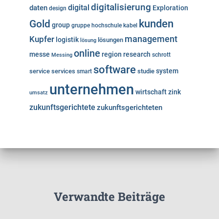
digitalisierung
digital
daten
Exploration
design
kunden
Gold
group
gruppe
hochschule
kabel
Kupfer
management
logistik
lösungen
lösung
online
messe
region
research
Messing
schrott
software
system
service
services
studie
smart
unternehmen
wirtschaft
zink
umsatz
zukunftsgerichtete
zukunftsgerichteten
Verwandte Beiträge