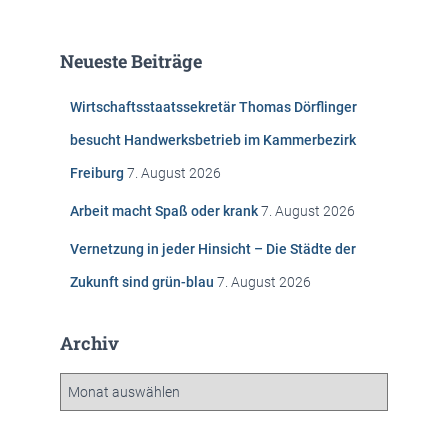
c
h
e
Neueste Beiträge
n
n
Wirtschaftsstaatssekretär Thomas Dörflinger
a
c
besucht Handwerksbetrieb im Kammerbezirk
h
Freiburg
7. August 2026
:
Arbeit macht Spaß oder krank
7. August 2026
Vernetzung in jeder Hinsicht – Die Städte der
Zukunft sind grün-blau
7. August 2026
Archiv
A
r
c