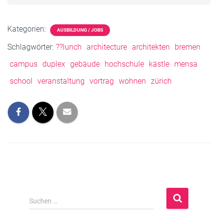
Kategorien:
AUSBILDUNG / JOBS
Schlagwörter:
??lunch
architecture
architekten
bremen
campus
duplex
gebäude
hochschule
kästle
mensa
school
veranstaltung
vortrag
wohnen
zürich
S
Suchen …
u