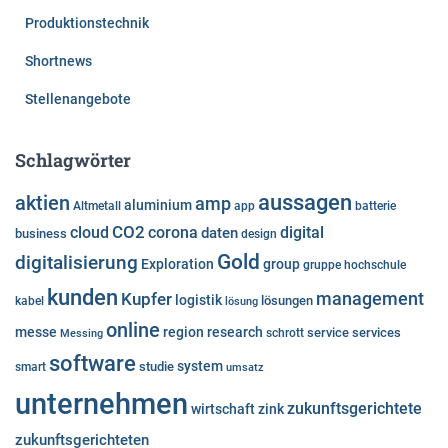
Produktionstechnik
Shortnews
Stellenangebote
Schlagwörter
aussagen
aktien
amp
aluminium
Altmetall
app
batterie
cloud
CO2
corona
digital
daten
business
design
Gold
digitalisierung
Exploration
group
gruppe
hochschule
kunden
Kupfer
management
logistik
lösungen
kabel
lösung
online
messe
region
research
service
services
Messing
schrott
software
system
studie
smart
umsatz
unternehmen
zukunftsgerichtete
wirtschaft
zink
zukunftsgerichteten