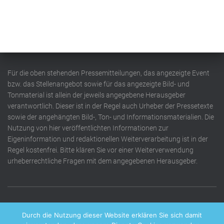
Für die oben stehenden Pressemitteilungen, das angezeigte Event
bzw. das Stellenangebot sowie für das angezeigte Bild- und
Tonmaterial ist allein der jeweils angegebene Herausgeber
verantwortlich. Dieser ist in der Regel auch Urheber der Pressetexte
sowie der angehängten Bild-, Ton- und Informationsmaterialien. Die
Nutzung von hier veröffentlichten Informationen zur
Eigeninformation und redaktionellen Weiterverarbeitung ist in der
Regel kostenfrei. Bitte klären Sie vor einer Weiterverwendung
urheberrechtliche Fragen mit dem angegebenen Herausgeber.
DATENSCHUTZERKLÄRUNG
IMPRESSUM
KONTAKT
Durch die Nutzung dieser Website erklären Sie sich damit