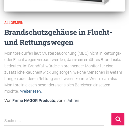
ALLGEMEIN
Brandschutzgehäuse in Flucht-
und Rettungswegen
Monitore dürfen laut Musterbauordnung (MBO) nicht in Rettungs-
oder Fluchtwegen verbaut werden, da sie ein erhöhtes Brandrisiko
bedeuten. Im Brandfall würde ein brennender Monitor für eine
zusätzliche Rauchentwicklung sorgen, welche Menschen in Gefahr
bringen oder deren Rettung erschweren könnte. Wenn man also
Monitore in diesen besonders sensiblen Bereichen einsetzen
möchte,
Weiterlesen…
Von
Firma HAGOR Products
, vor
7 Jahren
S
Suchen …
u