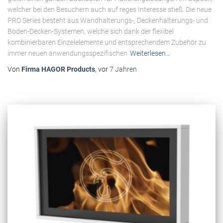
welcher bei den Besuchern auch auf reges Interesse stieß. Die neue
PRO Series besteht aus Wandhalterungs-, Deckenhalterungs- und
Boden-Decken-Systemen, welche sich dank der flexibel
kombinierbaren Einzelelemente und entsprechendem Zubehör zu
immer neuen anwendungsspezifischen
Weiterlesen…
Von
Firma HAGOR Products
, vor
7 Jahren