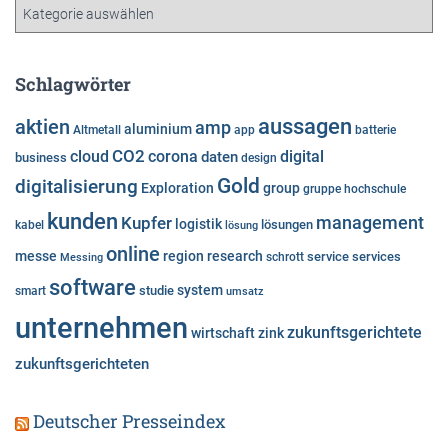
K
v
a
t
e
Schlagwörter
g
o
aussagen
aktien
amp
aluminium
Altmetall
app
batterie
r
cloud
CO2
corona
digital
daten
business
i
design
e
Gold
digitalisierung
Exploration
group
gruppe
hochschule
n
kunden
Kupfer
management
logistik
lösungen
kabel
lösung
online
messe
region
research
service
services
Messing
schrott
software
system
studie
smart
umsatz
unternehmen
zukunftsgerichtete
wirtschaft
zink
zukunftsgerichteten
Deutscher Presseindex