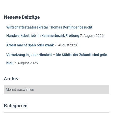
c
h
e
Neueste Beiträge
n
n
Wirtschaftsstaatssekretär Thomas Dörflinger besucht
a
c
Handwerksbetrieb im Kammerbezirk Freiburg
7. August 2026
h
Arbeit macht Spaß oder krank
7. August 2026
:
Vernetzung in jeder Hinsicht – Die Städte der Zukunft sind grün-
blau
7. August 2026
Archiv
A
r
c
h
Kategorien
i