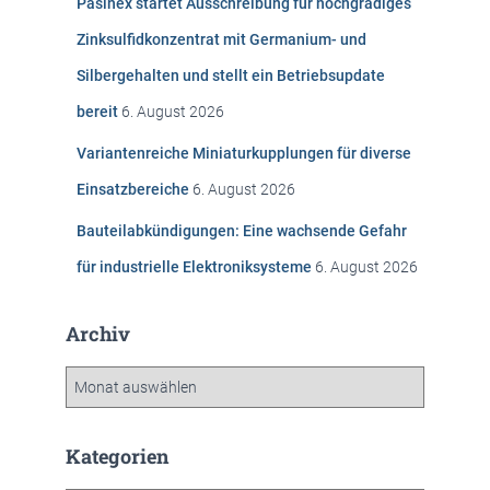
Pasinex startet Ausschreibung für hochgradiges
a
c
Zinksulfidkonzentrat mit Germanium- und
h
Silbergehalten und stellt ein Betriebsupdate
:
bereit
6. August 2026
Variantenreiche Miniaturkupplungen für diverse
Einsatzbereiche
6. August 2026
Bauteilabkündigungen: Eine wachsende Gefahr
für industrielle Elektroniksysteme
6. August 2026
Archiv
A
r
c
h
Kategorien
i