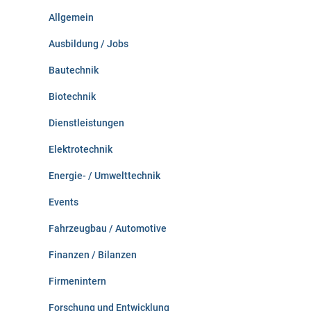
n
Allgemein
a
c
Ausbildung / Jobs
h
:
Bautechnik
Biotechnik
Dienstleistungen
Elektrotechnik
Energie- / Umwelttechnik
Events
Fahrzeugbau / Automotive
Finanzen / Bilanzen
Firmenintern
Forschung und Entwicklung