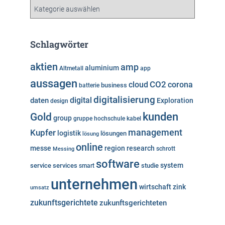
v
K
a
t
e
Schlagwörter
g
o
aktien
amp
aluminium
Altmetall
app
r
aussagen
i
cloud
CO2
corona
business
batterie
e
digitalisierung
digital
daten
Exploration
design
n
kunden
Gold
group
gruppe
hochschule
kabel
Kupfer
management
logistik
lösungen
lösung
online
messe
region
research
Messing
schrott
software
system
service
services
studie
smart
unternehmen
wirtschaft
zink
umsatz
zukunftsgerichtete
zukunftsgerichteten