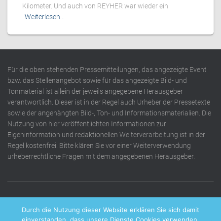
Kilometer. Und auch von REYHER war wieder ein
Weiterlesen…
Für die oben stehenden Pressemitteilungen, das angezeigte Event
bzw. das Stellenangebot sowie für das angezeigte Bild- und
Tonmaterial ist allein der jeweils angegebene Herausgeber
verantwortlich. Dieser ist in der Regel auch Urheber der Pressetexte
sowie der angehängten Bild-, Ton- und Informationsmaterialien. Die
Nutzung von hier veröffentlichten Informationen zur
Eigeninformation und redaktionellen Weiterverarbeitung ist in der
Regel kostenfrei. Bitte klären Sie vor einer Weiterverwendung
urheberrechtliche Fragen mit dem angegebenen Herausgeber.
DATENSCHUTZERKLÄRUNG
IMPRESSUM
KONTAKT
Durch die Nutzung dieser Website erklären Sie sich damit
einverstanden, dass unsere Dienste Cookies verwenden.