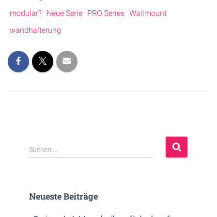
modular?
Neue Serie
PRO Series
Wallmount
wandhalterung
S
Suchen …
u
c
h
e
Neueste Beiträge
n
n