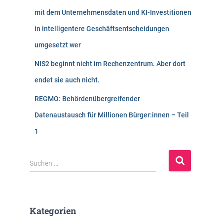
mit dem Unternehmensdaten und KI-Investitionen
in intelligentere Geschäftsentscheidungen
umgesetzt wer
NIS2 beginnt nicht im Rechenzentrum. Aber dort
endet sie auch nicht.
REGMO: Behördenübergreifender
Datenaustausch für Millionen Bürger:innen – Teil
1
S
Suchen …
u
c
h
e
Kategorien
n