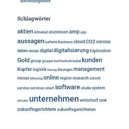
Stellenangebote
Schlagwörter
aktien
amp
aluminium
Altmetall
app
aussagen
cloud
CO2
corona
business
batterie
digitalisierung
digital
daten
Exploration
design
kunden
Gold
group
gruppe
hochschule
kabel
Kupfer
management
logistik
lösungen
lösung
online
messe
region
research
Messing
schrott
software
system
service
services
studie
smart
unternehmen
wirtschaft
zink
umsatz
zukunftsgerichtete
zukunftsgerichteten