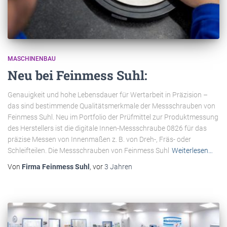
MASCHINENBAU
Neu bei Feinmess Suhl:
Genauigkeit und hohe Lebensdauer für Wertarbeit in Präzision –
das sind bestimmende Qualitätsmerkmale der Messschrauben von
Feinmess Suhl. Neu im Portfolio der Prüfmittel zur Produktmessung
des Herstellers ist die digitale Innen-Messschraube 0826 für das
präzise Messen von Innenmaßen z. B. von Dreh-, Fräs- oder
Schleifteilen. Die Messschrauben von Feinmess Suhl
Weiterlesen…
Von
Firma Feinmess Suhl
, vor
3 Jahren