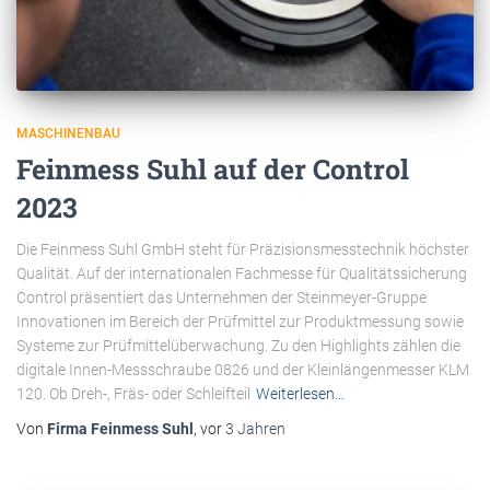
MASCHINENBAU
Feinmess Suhl auf der Control
2023
Die Feinmess Suhl GmbH steht für Präzisionsmesstechnik höchster
Qualität. Auf der internationalen Fachmesse für Qualitätssicherung
Control präsentiert das Unternehmen der Steinmeyer-Gruppe
Innovationen im Bereich der Prüfmittel zur Produktmessung sowie
Systeme zur Prüfmittelüberwachung. Zu den Highlights zählen die
digitale Innen-Messschraube 0826 und der Kleinlängenmesser KLM
120. Ob Dreh-, Fräs- oder Schleifteil
Weiterlesen…
Von
Firma Feinmess Suhl
, vor
3 Jahren