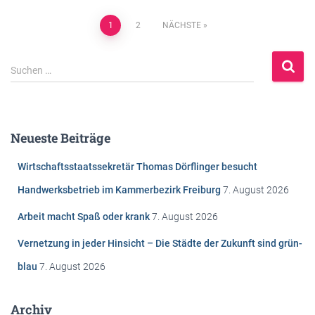
Beitragsnavigation
1
2
NÄCHSTE
S
Suchen …
u
c
h
e
Neueste Beiträge
n
n
Wirtschaftsstaatssekretär Thomas Dörflinger besucht
a
c
Handwerksbetrieb im Kammerbezirk Freiburg
7. August 2026
h
Arbeit macht Spaß oder krank
7. August 2026
:
Vernetzung in jeder Hinsicht – Die Städte der Zukunft sind grün-
blau
7. August 2026
Archiv