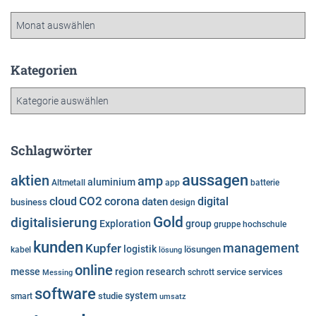
A
r
c
h
Kategorien
i
K
v
a
t
e
Schlagwörter
g
o
aussagen
aktien
amp
aluminium
Altmetall
app
batterie
r
cloud
CO2
corona
digital
daten
business
i
design
e
Gold
digitalisierung
Exploration
group
gruppe
hochschule
n
kunden
Kupfer
management
logistik
lösungen
kabel
lösung
online
messe
region
research
service
services
Messing
schrott
software
system
studie
smart
umsatz