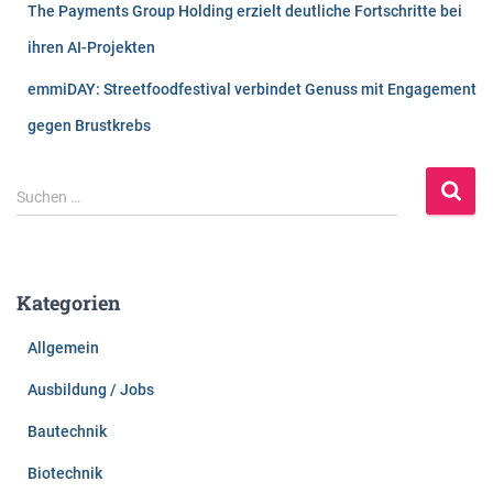
The Payments Group Holding erzielt deutliche Fortschritte bei
ihren AI-Projekten
emmiDAY: Streetfoodfestival verbindet Genuss mit Engagement
gegen Brustkrebs
S
Suchen …
u
c
h
e
Kategorien
n
n
Allgemein
a
c
Ausbildung / Jobs
h
:
Bautechnik
Biotechnik