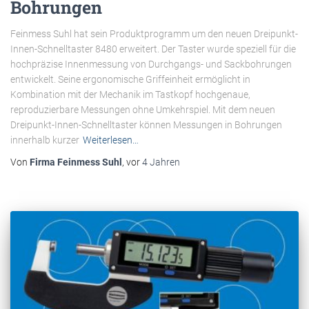
Bohrungen
Feinmess Suhl hat sein Produktprogramm um den neuen Dreipunkt-
Innen-Schnelltaster 8480 erweitert. Der Taster wurde speziell für die
hochpräzise Innenmessung von Durchgangs- und Sackbohrungen
entwickelt. Seine ergonomische Griffeinheit ermöglicht in
Kombination mit der Mechanik im Tastkopf hochgenaue,
reproduzierbare Messungen ohne Umkehrspiel. Mit dem neuen
Dreipunkt-Innen-Schnelltaster können Messungen in Bohrungen
innerhalb kurzer
Weiterlesen…
Von
Firma Feinmess Suhl
, vor
4 Jahren