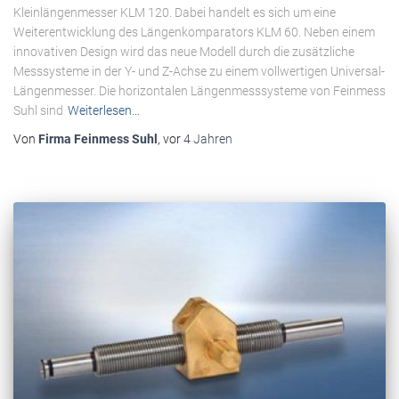
Kleinlängenmesser KLM 120. Dabei handelt es sich um eine
Weiterentwicklung des Längenkomparators KLM 60. Neben einem
innovativen Design wird das neue Modell durch die zusätzliche
Messsysteme in der Y- und Z-Achse zu einem vollwertigen Universal-
Längenmesser. Die horizontalen Längenmesssysteme von Feinmess
Suhl sind
Weiterlesen…
Von
Firma Feinmess Suhl
, vor
4 Jahren