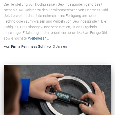
Die Herstellung von hochpräzisen Gewindespindeln gehört seit
mehr als 140 Jahren zu den Kernkompetenzen von Feinmess Suhl.
Jetzt erweitert das Unternehmen seine Fertigung um neue
Technologien zum Walzen und Wirbeln von Gewindespindeln. Die
Fähigkeit, Präzisionsgewinde herzustellen, ist das Ergebnis
jahrelanger Erfahrung und erfordert ein hohes Maß an Feingefühl
sowie höchste
Weiterlesen…
Von
Firma Feinmess Suhl
, vor
3 Jahren