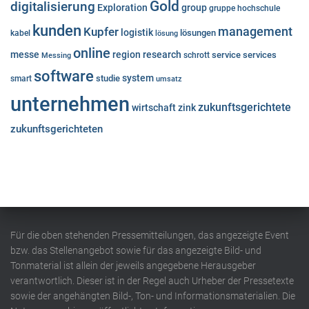
Gold
digitalisierung
Exploration
group
gruppe
hochschule
kunden
Kupfer
management
logistik
lösungen
kabel
lösung
online
messe
region
research
service
services
Messing
schrott
software
system
studie
smart
umsatz
unternehmen
zukunftsgerichtete
wirtschaft
zink
zukunftsgerichteten
Für die oben stehenden Pressemitteilungen, das angezeigte Event
bzw. das Stellenangebot sowie für das angezeigte Bild- und
Tonmaterial ist allein der jeweils angegebene Herausgeber
verantwortlich. Dieser ist in der Regel auch Urheber der Pressetexte
sowie der angehängten Bild-, Ton- und Informationsmaterialien. Die