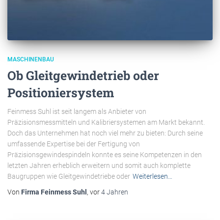
MASCHINENBAU
Ob Gleitgewindetrieb oder
Positioniersystem
Feinmess Suhl ist seit langem als Anbieter von
Präzisionsmessmitteln und Kalibriersystemen am Markt bekannt.
Doch das Unternehmen hat noch viel mehr zu bieten: Durch seine
umfassende Expertise bei der Fertigung von
Präzisionsgewindespindeln konnte es seine Kompetenzen in den
letzten Jahren erheblich erweitern und somit auch komplette
Baugruppen wie Gleitgewindetriebe oder
Weiterlesen…
Von
Firma Feinmess Suhl
, vor
4 Jahren