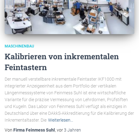
MASCHINENBAU
Kalibrieren von inkrementalen
Feintastern
Der manuell verstellbare inkrementale Feintaster IKF100D mit
integrierter Anzeigeeinheit aus dem Portfolio der vertikalen
Längenmesssysteme von Feinmess Suhl ist eine wirtschaftliche
Variante für die präzise Vermessung von Lehrdornen, Prüfstiften
und Kugeln. Das Labor von Feinmess Suhl verfügt als einziges in
Deutschland über eine DAkkS-Akkreditierung für die Kalibrierung der
Inkrementaltaster. Die
Weiterlesen…
Von
Firma Feinmess Suhl
, vor
3 Jahren