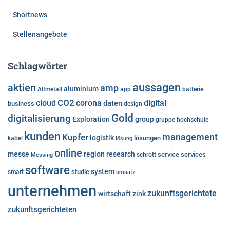
Shortnews
Stellenangebote
Schlagwörter
aussagen
aktien
amp
aluminium
Altmetall
app
batterie
cloud
CO2
corona
digital
daten
business
design
Gold
digitalisierung
Exploration
group
gruppe
hochschule
kunden
Kupfer
management
logistik
lösungen
kabel
lösung
online
messe
region
research
service
services
Messing
schrott
software
system
studie
smart
umsatz
unternehmen
zukunftsgerichtete
wirtschaft
zink
zukunftsgerichteten