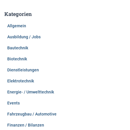
h
e
Kategorien
n
n
Allgemein
a
c
Ausbildung / Jobs
h
:
Bautechnik
Biotechnik
Dienstleistungen
Elektrotechnik
Energie- / Umwelttechnik
Events
Fahrzeugbau / Automotive
Finanzen / Bilanzen