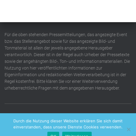
Für die oben stehenden Pressemitteilungen, das angezeigte Event
bzw. das Stellenangebot sowie für das angezeigte Bild- und
Tonmaterial ist allein der jeweils angegebene Herausgeber
verantwortlich. Dieser ist in der Regel auch Urheber der Pressetexte
sowie der angehängten Bild-, Ton- und Informationsmaterialien. Die
Nutzung von hier veröffentlichten Informationen zur
Eigeninformation und redaktionellen Weiterverarbeitung ist in der
Regel kostenfrei. Bitte klären Sie vor einer Weiterverwendung
urheberrechtliche Fragen mit dem angegebenen Herausgeber.
DATENSCHUTZERKLÄRUNG
IMPRESSUM
KONTAKT
Durch die Nutzung dieser Website erklären Sie sich damit
einverstanden, dass unsere Dienste Cookies verwenden.