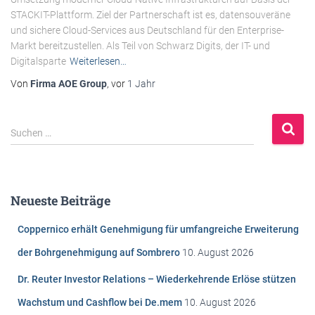
STACKIT-Plattform. Ziel der Partnerschaft ist es, datensouveräne
und sichere Cloud-Services aus Deutschland für den Enterprise-
Markt bereitzustellen. Als Teil von Schwarz Digits, der IT- und
Digitalsparte
Weiterlesen…
Von
Firma AOE Group
, vor
1 Jahr
S
Suchen …
u
c
h
e
Neueste Beiträge
n
n
Coppernico erhält Genehmigung für umfangreiche Erweiterung
a
c
der Bohrgenehmigung auf Sombrero
10. August 2026
h
Dr. Reuter Investor Relations – Wiederkehrende Erlöse stützen
:
Wachstum und Cashflow bei De.mem
10. August 2026