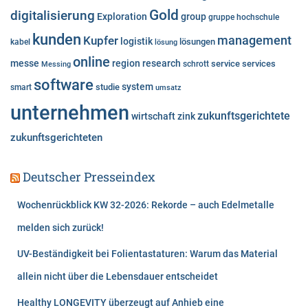
e
Gold
digitalisierung
Exploration
group
gruppe
hochschule
n
kunden
Kupfer
management
logistik
lösungen
kabel
lösung
online
messe
region
research
service
services
Messing
schrott
software
system
studie
smart
umsatz
unternehmen
zukunftsgerichtete
wirtschaft
zink
zukunftsgerichteten
Deutscher Presseindex
Wochenrückblick KW 32-2026: Rekorde – auch Edelmetalle
melden sich zurück!
UV-Beständigkeit bei Folientastaturen: Warum das Material
allein nicht über die Lebensdauer entscheidet
Healthy LONGEVITY überzeugt auf Anhieb eine