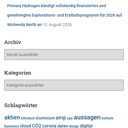
Primary Hydrogen kündigt vollständig finanziertes und
genehmigtes Explorations- und Erstbohrprogramm für 2026 auf
Wicheeda North an
10. August 2026
Archiv
A
r
c
h
Kategorien
i
K
v
a
t
e
Schlagwörter
g
o
aussagen
aktien
amp
aluminium
Altmetall
app
batterie
r
cloud
CO2
corona
digital
daten
business
i
design