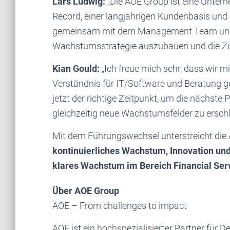
Lars Ludwig:
„Die AOE Group ist eine Unte
Record, einer langjährigen Kundenbasis und 
gemeinsam mit dem Management Team und de
Wachstumsstrategie auszubauen und die Zuk
Kian Gould:
„Ich freue mich sehr, dass wir m
Verständnis für IT/Software und Beratung g
jetzt der richtige Zeitpunkt, um die nächst
gleichzeitig neue Wachstumsfelder zu erschl
Mit dem Führungswechsel unterstreicht die 
kontinuierliches Wachstum, Innovation un
klares Wachstum im Bereich Financial Ser
Über AOE Group
AOE – From challenges to impact
AOE ist ein hochspezialisierter Partner für D