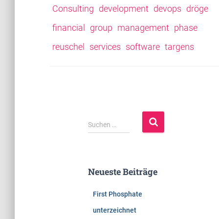
Consulting
development
devops
dröge
financial
group
management
phase
reuschel
services
software
targens
S
Suchen …
u
c
h
e
Neueste Beiträge
n
n
First Phosphate
a
c
unterzeichnet
h