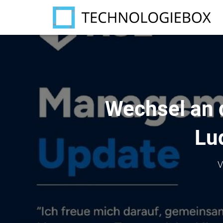
Wechsel an d
Lu
V