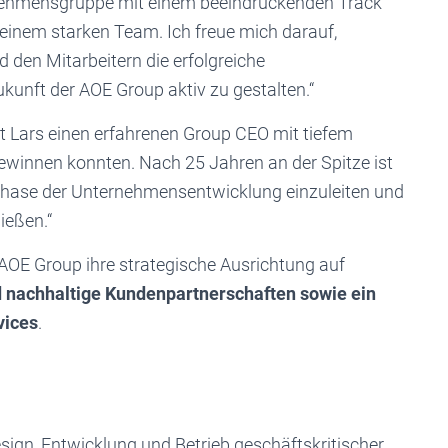
rnehmensgruppe mit einem beeindruckenden Track
einem starken Team. Ich freue mich darauf,
n Mitarbeitern die erfolgreiche
unft der AOE Group aktiv zu gestalten.“
it Lars einen erfahrenen Group CEO mit tiefem
ewinnen konnten. Nach 25 Jahren an der Spitze ist
e Phase der Unternehmensentwicklung einzuleiten und
ießen.“
AOE Group ihre strategische Ausrichtung auf
d nachhaltige Kundenpartnerschaften sowie ein
vices
.
esign, Entwicklung und Betrieb geschäftskritischer