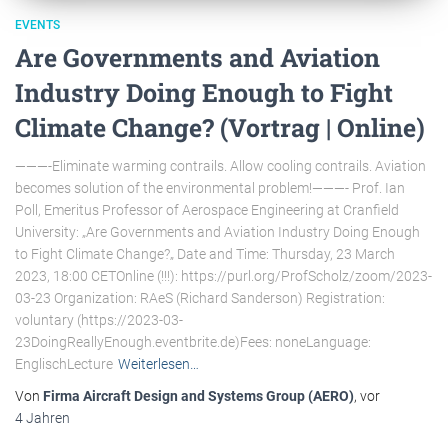
EVENTS
Are Governments and Aviation
Industry Doing Enough to Fight
Climate Change? (Vortrag | Online)
———-Eliminate warming contrails. Allow cooling contrails. Aviation
becomes solution of the environmental problem!———- Prof. Ian
Poll, Emeritus Professor of Aerospace Engineering at Cranfield
University: „Are Governments and Aviation Industry Doing Enough
to Fight Climate Change?„ Date and Time: Thursday, 23 March
2023, 18:00 CETOnline (!!!): https://purl.org/ProfScholz/zoom/2023-
03-23 Organization: RAeS (Richard Sanderson) Registration:
voluntary (https://2023-03-
23DoingReallyEnough.eventbrite.de)Fees: noneLanguage:
EnglischLecture
Weiterlesen…
Von
Firma Aircraft Design and Systems Group (AERO)
, vor
4 Jahren