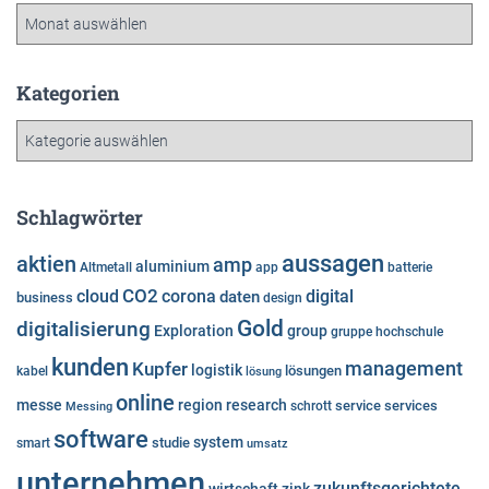
A
r
c
h
Kategorien
i
K
v
a
t
e
Schlagwörter
g
o
aussagen
aktien
amp
aluminium
Altmetall
app
batterie
r
cloud
CO2
corona
digital
daten
business
i
design
e
Gold
digitalisierung
Exploration
group
gruppe
hochschule
n
kunden
Kupfer
management
logistik
lösungen
kabel
lösung
online
messe
region
research
service
services
Messing
schrott
software
system
studie
smart
umsatz
unternehmen
zukunftsgerichtete
wirtschaft
zink