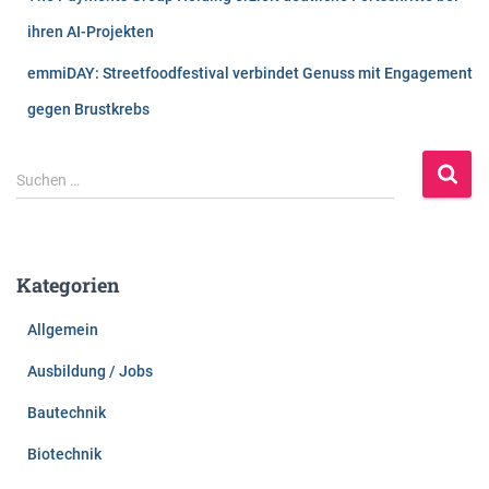
ihren AI-Projekten
emmiDAY: Streetfoodfestival verbindet Genuss mit Engagement
gegen Brustkrebs
S
Suchen …
u
c
h
e
Kategorien
n
n
Allgemein
a
c
Ausbildung / Jobs
h
:
Bautechnik
Biotechnik