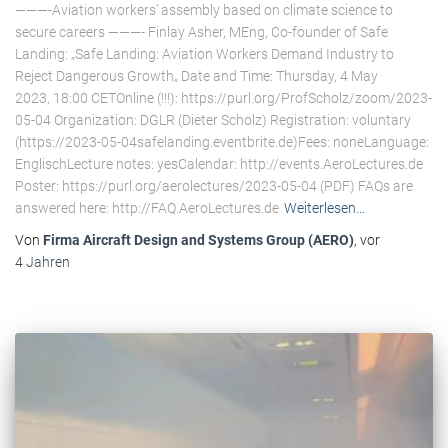
———-Aviation workers’ assembly based on climate science to
secure careers ———- Finlay Asher, MEng, Co-founder of Safe
Landing: „Safe Landing: Aviation Workers Demand Industry to
Reject Dangerous Growth„ Date and Time: Thursday, 4 May
2023, 18:00 CETOnline (!!!): https://purl.org/ProfScholz/zoom/2023-
05-04 Organization: DGLR (Dieter Scholz) Registration: voluntary
(https://2023-05-04safelanding.eventbrite.de)Fees: noneLanguage:
EnglischLecture notes: yesCalendar: http://events.AeroLectures.de
Poster: https://purl.org/aerolectures/2023-05-04 (PDF) FAQs are
answered here: http://FAQ.AeroLectures.de
Weiterlesen…
Von
Firma Aircraft Design and Systems Group (AERO)
, vor
4 Jahren