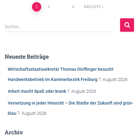
Beitragsnavigation
1
2
…
4
NÄCHSTE
S
Suchen …
u
c
h
e
Neueste Beiträge
n
n
Wirtschaftsstaatssekretär Thomas Dörflinger besucht
a
c
Handwerksbetrieb im Kammerbezirk Freiburg
7. August 2026
h
Arbeit macht Spaß oder krank
7. August 2026
:
Vernetzung in jeder Hinsicht – Die Städte der Zukunft sind grün-
blau
7. August 2026
Archiv