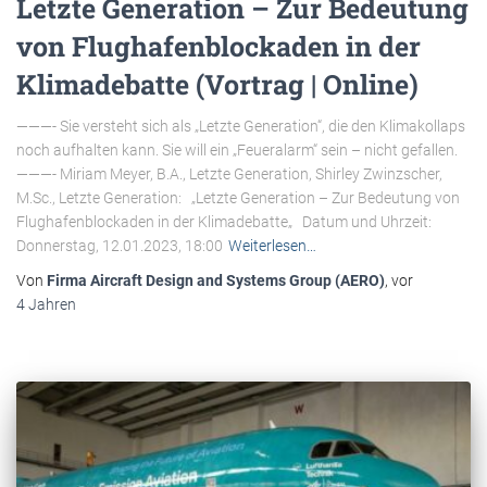
Letzte Generation – Zur Bedeutung
von Flughafenblockaden in der
Klimadebatte (Vortrag | Online)
———- Sie versteht sich als „Letzte Generation“, die den Klimakollaps
noch aufhalten kann. Sie will ein „Feueralarm“ sein – nicht gefallen.
———- Miriam Meyer, B.A., Letzte Generation, Shirley Zwinzscher,
M.Sc., Letzte Generation: „Letzte Generation – Zur Bedeutung von
Flughafenblockaden in der Klimadebatte„ Datum und Uhrzeit:
Donnerstag, 12.01.2023, 18:00
Weiterlesen…
Von
Firma Aircraft Design and Systems Group (AERO)
, vor
4 Jahren