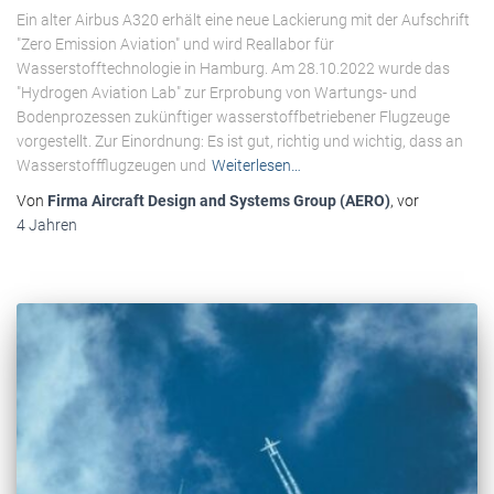
Ein alter Airbus A320 erhält eine neue Lackierung mit der Aufschrift
"Zero Emission Aviation" und wird Reallabor für
Wasserstofftechnologie in Hamburg. Am 28.10.2022 wurde das
"Hydrogen Aviation Lab" zur Erprobung von Wartungs- und
Bodenprozessen zukünftiger wasserstoffbetriebener Flugzeuge
vorgestellt. Zur Einordnung: Es ist gut, richtig und wichtig, dass an
Wasserstoffflugzeugen und
Weiterlesen…
Von
Firma Aircraft Design and Systems Group (AERO)
, vor
4 Jahren