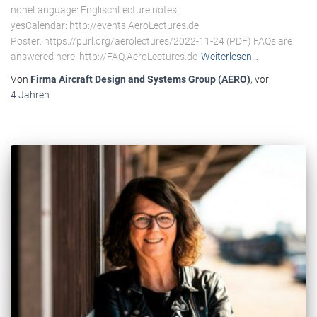
noneLanguage: EnglischLecture notes:
yesCalendar: http://events.AeroLectures.de
Poster: https://purl.org/aerolectures/2022-11-24 (PDF) FAQs are
answered here: http://FAQ.AeroLectures.de
Weiterlesen…
Von
Firma Aircraft Design and Systems Group (AERO)
, vor
4 Jahren