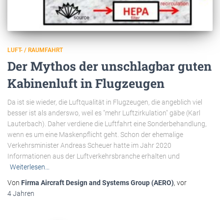
LUFT- / RAUMFAHRT
Der Mythos der unschlagbar guten
Kabinenluft in Flugzeugen
Da ist sie wieder, die Luftqualität in Flugzeugen, die angeblich viel
besser ist als anderswo, weil es "mehr Luftzirkulation" gäbe (Karl
Lauterbach). Daher verdiene die Luftfahrt eine Sonderbehandlung,
wenn es um eine Maskenpflicht geht. Schon der ehemalige
Verkehrsminister Andreas Scheuer hatte im Jahr 2020
Informationen aus der Luftverkehrsbranche erhalten und
Weiterlesen…
Von
Firma Aircraft Design and Systems Group (AERO)
, vor
4 Jahren