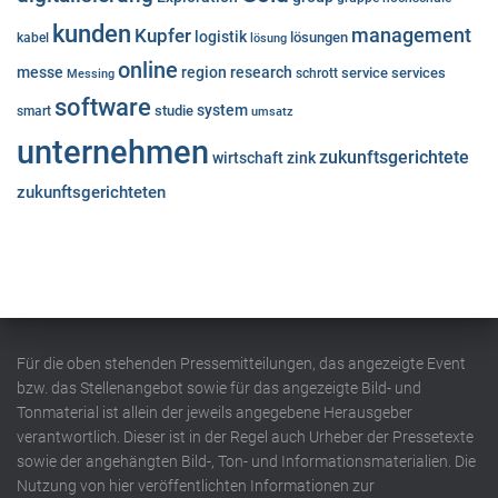
kunden
Kupfer
management
logistik
lösungen
kabel
lösung
online
messe
region
research
service
services
Messing
schrott
software
system
studie
smart
umsatz
unternehmen
zukunftsgerichtete
wirtschaft
zink
zukunftsgerichteten
Für die oben stehenden Pressemitteilungen, das angezeigte Event
bzw. das Stellenangebot sowie für das angezeigte Bild- und
Tonmaterial ist allein der jeweils angegebene Herausgeber
verantwortlich. Dieser ist in der Regel auch Urheber der Pressetexte
sowie der angehängten Bild-, Ton- und Informationsmaterialien. Die
Nutzung von hier veröffentlichten Informationen zur