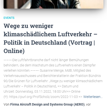
EVENTS
Wege zu weniger
klimaschädlichem Luftverkehr –
Politik in Deutschland (Vortrag |
Online)
———-Die Luftfahrtbranche darf nicht länger Bemühungen
behindern, die dem Wachstum des Luftverkehrs einen Dämpfer
verleihen könnten.———- Susanne Menge, MdB, Mitglied des
Verkehrsausschusses und Berichterstatterin der Fraktion Bündnis
90/Die Grünen für Luftverkehr: „Wege zu weniger klimaschädlichem
Luftverkehr – Politik in Deutschland„ => Datum und
Uhrzeit: Donnerstag, 03.11.2022, 18:00 Uhr=> Online
(!!!): https://purl.org/ProfScholz/zoom/2022-11-03 =>
Weiterlesen…
Von
Firma Aircraft Design and Systems Group (AERO)
, vor