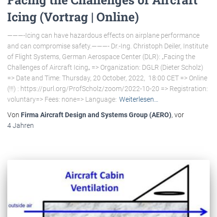
Icing (Vortrag | Online)
———-Icing can have hazardous effects on airplane performance
and can compromise safety.———- Dr.-Ing. Christoph Deiler, Institute
of Flight Systems, German Aerospace Center (DLR): „Facing the
Challenges of Aircraft Icing„ => Organization: DGLR (Dieter Scholz)
=> Date and Time: Thursday, 20 October, 2022, 18:00 CET => Online
(!!!) : https://purl.org/ProfScholz/zoom/2022-10-20 => Registration:
voluntary=> Fees: none=> Language:
Weiterlesen…
Von
Firma Aircraft Design and Systems Group (AERO)
, vor
4 Jahren