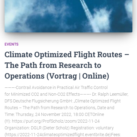
EVENTS
Climate Optimized Flight Routes –
The Path from Research to
Operations (Vortrag | Online)
———-Contrail Avoidance in Practical Air Traffic Control
for Minimized CO2 and Non-CO2 Effects———- Dr. Ralph Leemüller,
DFS Deutsche Flugsicherung GmbH: „Climate Optimized Flight
Routes – The Path from Research to Operations„ Date and
Time: Thursday, 24 November 2022, 18:00 CETOnline
(!!!): https://purl.org/ProfScholz/zoom/2022-11-24
Organization: DGLR (Dieter Scholz) Registration: voluntary
(https://2022-11-24climateoptimizedflight.eventbrite.de)Fees: