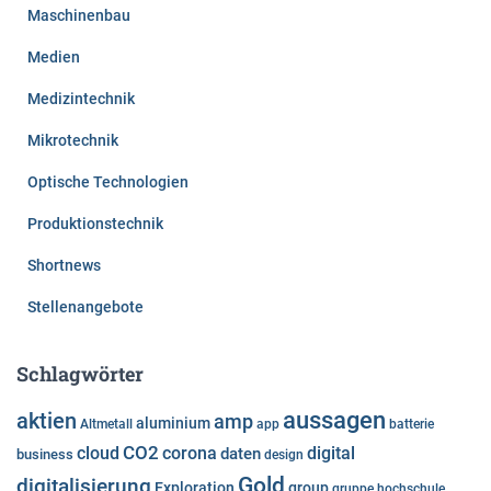
Maschinenbau
Medien
Medizintechnik
Mikrotechnik
Optische Technologien
Produktionstechnik
Shortnews
Stellenangebote
Schlagwörter
aussagen
aktien
amp
aluminium
Altmetall
app
batterie
cloud
CO2
corona
digital
daten
business
design
Gold
digitalisierung
Exploration
group
gruppe
hochschule