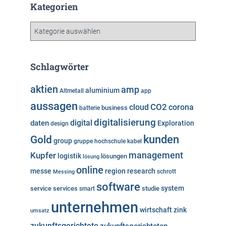
h
Kategorien
i
v
K
a
t
e
Schlagwörter
g
o
aktien
amp
aluminium
Altmetall
app
r
aussagen
i
cloud
CO2
corona
business
batterie
e
digitalisierung
digital
daten
Exploration
design
n
kunden
Gold
group
gruppe
hochschule
kabel
Kupfer
management
logistik
lösungen
lösung
online
messe
region
research
Messing
schrott
software
system
service
services
studie
smart
unternehmen
wirtschaft
zink
umsatz
zukunftsgerichtete