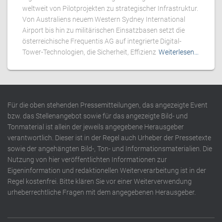
weltweit von Pilotprojekten zu strategischer Infrastruktur.
Von Australiens neuem Western Sydney International
Airport bis hin zu militärischen Einsatzbasen setzt die
österreichische Frequentis AG auf integrierte Digital-
Tower-Technologien, die Sicherheit, Effizienz
Weiterlesen…
Für die oben stehenden Pressemitteilungen, das angezeigte Event
bzw. das Stellenangebot sowie für das angezeigte Bild- und
Tonmaterial ist allein der jeweils angegebene Herausgeber
verantwortlich. Dieser ist in der Regel auch Urheber der Pressetexte
sowie der angehängten Bild-, Ton- und Informationsmaterialien. Die
Nutzung von hier veröffentlichten Informationen zur
Eigeninformation und redaktionellen Weiterverarbeitung ist in der
Regel kostenfrei. Bitte klären Sie vor einer Weiterverwendung
urheberrechtliche Fragen mit dem angegebenen Herausgeber.