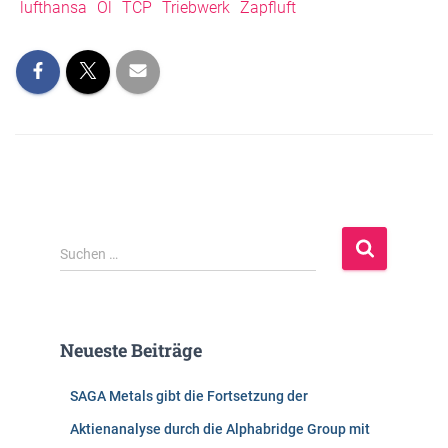
lufthansa
Öl
TCP
Triebwerk
Zapfluft
S
Suchen …
u
c
h
e
Neueste Beiträge
n
n
SAGA Metals gibt die Fortsetzung der
a
c
Aktienanalyse durch die Alphabridge Group mit
h