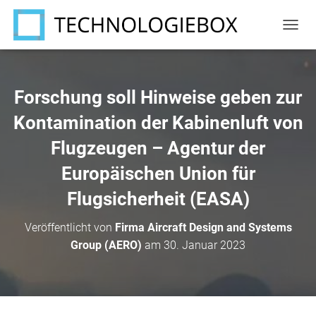
N
A
V
I
G
Forschung soll Hinweise geben zur
A
T
Kontamination der Kabinenluft von
I
Flugzeugen – Agentur der
O
N
Europäischen Union für
U
M
Flugsicherheit (EASA)
S
C
H
Veröffentlicht von
Firma Aircraft Design and Systems
A
Group (AERO)
am
30. Januar 2023
L
T
E
N