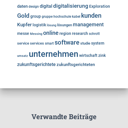
digitalisierung
digital
daten
Exploration
design
kunden
Gold
group
gruppe
hochschule
kabel
Kupfer
management
logistik
lösungen
lösung
online
messe
region
research
Messing
schrott
software
system
service
services
studie
smart
unternehmen
wirtschaft
zink
umsatz
zukunftsgerichtete
zukunftsgerichteten
Verwandte Beiträge