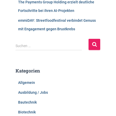
The Payments Group Holding erzielt deutliche
Fortschritte bei ihren AI-Projekten
emmiDAY: Streetfoodfestival verbindet Genuss
mit Engagement gegen Brustkrebs
S
Suchen …
u
c
h
e
Kategorien
n
n
Allgemein
a
c
Ausbildung / Jobs
h
:
Bautechnik
Biotechnik