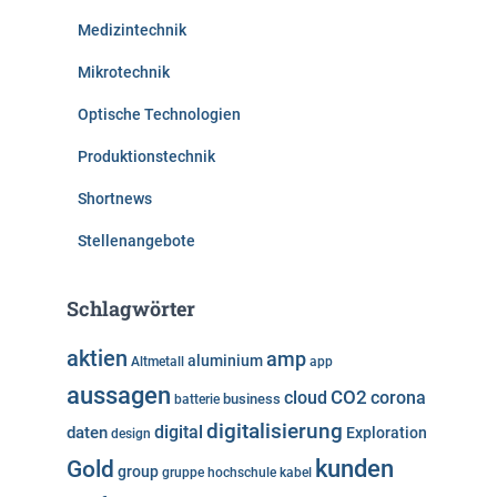
Medizintechnik
Mikrotechnik
Optische Technologien
Produktionstechnik
Shortnews
Stellenangebote
Schlagwörter
aktien
amp
aluminium
Altmetall
app
aussagen
cloud
CO2
corona
business
batterie
digitalisierung
digital
daten
Exploration
design
kunden
Gold
group
gruppe
hochschule
kabel