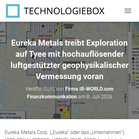
N
A
V
I
G
Eureka Metals treibt Exploration
A
T
auf Tyee mit hochauflösender
I
luftgestützter geophysikalischer
O
N
Vermessung voran
U
M
S
Veröffentlicht von
Firma IR-WORLD.com
C
Finanzkommunikation
am
8. Juli 2026
H
A
L
T
E
N
Eureka Metals Corp. („Eureka“ oder das „Unternehmen“)