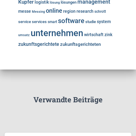
Kupfer
management
logistik
lösungen
lösung
online
messe
region
research
Messing
schrott
software
system
service
services
studie
smart
unternehmen
wirtschaft
zink
umsatz
zukunftsgerichtete
zukunftsgerichteten
Verwandte Beiträge