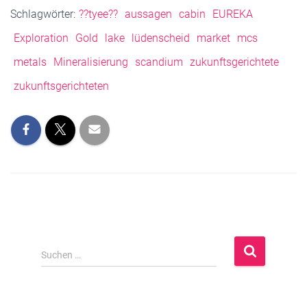
Schlagwörter:
??tyee??
aussagen
cabin
EUREKA
Exploration
Gold
lake
lüdenscheid
market
mcs
metals
Mineralisierung
scandium
zukunftsgerichtete
zukunftsgerichteten
S
Suchen …
u
c
h