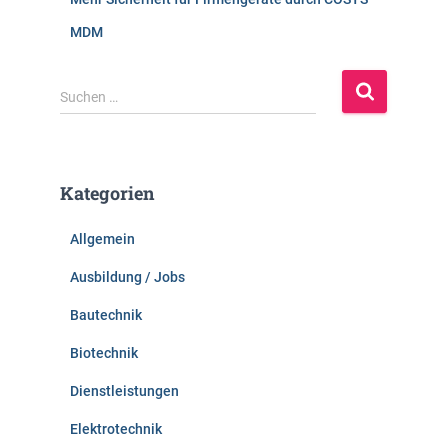
MDM
S
Suchen …
u
c
h
e
Kategorien
n
n
Allgemein
a
c
Ausbildung / Jobs
h
:
Bautechnik
Biotechnik
Dienstleistungen
Elektrotechnik