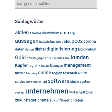
v
K
a
t
e
Schlagwörter
g
o
aktien
amp
aluminium
Altmetall
app
r
aussagen
i
cloud
CO2
corona
business
batterie
e
digitalisierung
digital
daten
Exploration
design
n
kunden
Gold
group
gruppe
hochschule
kabel
Kupfer
management
logistik
lösungen
lösung
online
messe
region
research
Messing
schrott
software
system
service
services
studie
smart
unternehmen
wirtschaft
zink
umsatz
zukunftsgerichtete
zukunftsgerichteten