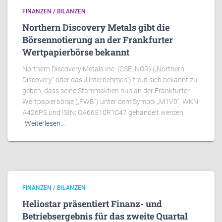
FINANZEN / BILANZEN
Northern Discovery Metals gibt die
Börsennotierung an der Frankfurter
Wertpapierbörse bekannt
Northern Discovery Metals Inc. (CSE: NOR) („Northern
Discovery“ oder das „Unternehmen“) freut sich bekannt zu
geben, dass seine Stammaktien nun an der Frankfurter
Wertpapierbörse („FWB“) unter dem Symbol „M1V0“, WKN:
A426PS und ISIN: CA66510R1047 gehandelt werden.
Weiterlesen…
FINANZEN / BILANZEN
Heliostar präsentiert Finanz- und
Betriebsergebnis für das zweite Quartal