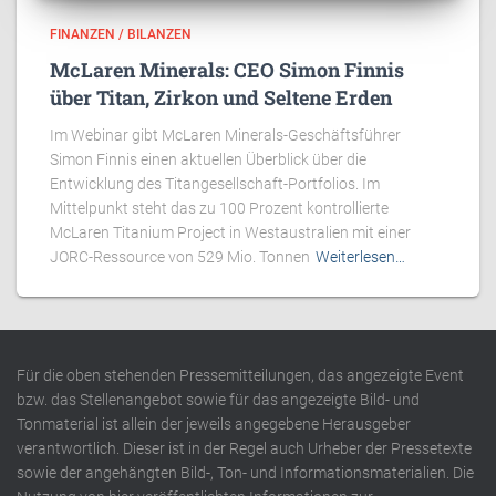
FINANZEN / BILANZEN
McLaren Minerals: CEO Simon Finnis
über Titan, Zirkon und Seltene Erden
Im Webinar gibt McLaren Minerals-Geschäftsführer
Simon Finnis einen aktuellen Überblick über die
Entwicklung des Titangesellschaft-Portfolios. Im
Mittelpunkt steht das zu 100 Prozent kontrollierte
McLaren Titanium Project in Westaustralien mit einer
JORC-Ressource von 529 Mio. Tonnen
Weiterlesen…
Für die oben stehenden Pressemitteilungen, das angezeigte Event
bzw. das Stellenangebot sowie für das angezeigte Bild- und
Tonmaterial ist allein der jeweils angegebene Herausgeber
verantwortlich. Dieser ist in der Regel auch Urheber der Pressetexte
sowie der angehängten Bild-, Ton- und Informationsmaterialien. Die