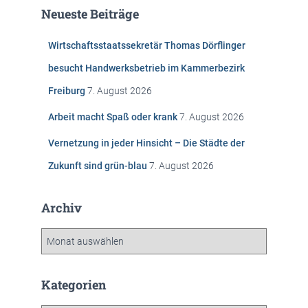
e
Neueste Beiträge
n
n
Wirtschaftsstaatssekretär Thomas Dörflinger
a
c
besucht Handwerksbetrieb im Kammerbezirk
h
Freiburg
7. August 2026
:
Arbeit macht Spaß oder krank
7. August 2026
Vernetzung in jeder Hinsicht – Die Städte der
Zukunft sind grün-blau
7. August 2026
Archiv
A
r
c
h
Kategorien
i