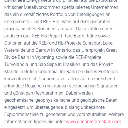
Canamera Energy Metals Corp. ist ein auf die Exploration
kritischer Metallvorkommen spezialisiertes Unternehmen,
das ein diversifiziertes Portfolio von Beteiligungen an
Energiemetall- und REE-Projekten auf dem gesamten
amerikanischen Kontinent aufbaut. Dazu zählen unter
anderem das REE-Nb-Projekt Rare Earth Ridge sowie
Optionen auf die REE- und Nb-Projekte Schryburt Lake,
Waterslide und Garrow in Ontario, das Uranprojekt Great
Divide Basin in Wyoming sowie die REE-Projekte
Turvolândia und São Sepé in Brasilien und das Projekt
Mantle in British Columbia. Im Rahmen dieses Portfolios
konzentriert sich Canamera vor allem auf unzureichend
erkundete Regionen mit starken geologischen Signaturen
und günstigen Rechtsrahmen. Dabei werden
geochemische, geophysikalische und geologische Daten
eingesetzt, um überzeugende, bislang unbekannte
Explorationsziele zu generieren und voranzutreiben. Weitere
Informationen finden Sie unter
www.canamerametals.com
.