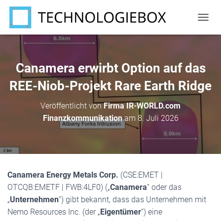
N
A
V
I
G
Canamera erwirbt Option auf das
A
T
REE-Niob-Projekt Rare Earth Ridge
I
O
Veröffentlicht von
Firma IR-WORLD.com
N
Finanzkommunikation
am
8. Juli 2026
U
M
S
C
H
A
Canamera Energy Metals Corp.
(CSE:EMET |
L
T
OTCQB:EMETF | FWB:4LF0) („
Canamera
“ oder das
E
„
Unternehmen
“) gibt bekannt, dass das Unternehmen mit
N
Nemo Resources Inc. (der „
Eigentümer
“) eine