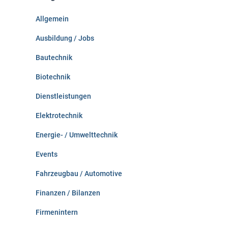
n
Allgemein
a
c
Ausbildung / Jobs
h
:
Bautechnik
Biotechnik
Dienstleistungen
Elektrotechnik
Energie- / Umwelttechnik
Events
Fahrzeugbau / Automotive
Finanzen / Bilanzen
Firmenintern