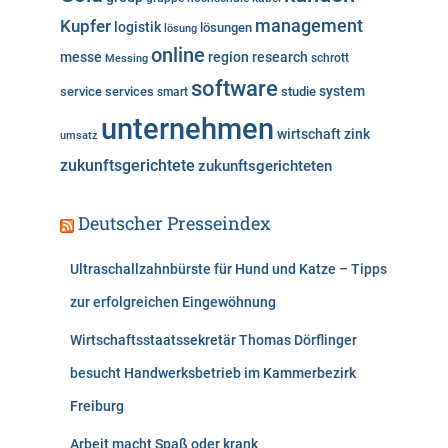
Kupfer
management
logistik
lösungen
lösung
online
messe
region
research
Messing
schrott
software
system
service
services
studie
smart
unternehmen
wirtschaft
zink
umsatz
zukunftsgerichtete
zukunftsgerichteten
Deutscher Presseindex
Ultraschallzahnbürste für Hund und Katze – Tipps
zur erfolgreichen Eingewöhnung
Wirtschaftsstaatssekretär Thomas Dörflinger
besucht Handwerksbetrieb im Kammerbezirk
Freiburg
Arbeit macht Spaß oder krank