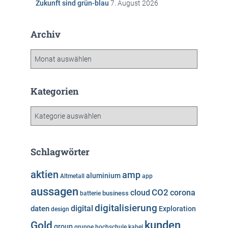
Zukunft sind grün-blau
7. August 2026
Archiv
A
r
c
h
Kategorien
i
v
K
a
t
e
Schlagwörter
g
o
aktien
amp
aluminium
Altmetall
app
r
aussagen
i
cloud
CO2
corona
business
batterie
e
digitalisierung
digital
daten
Exploration
design
n
kunden
Gold
group
gruppe
hochschule
kabel