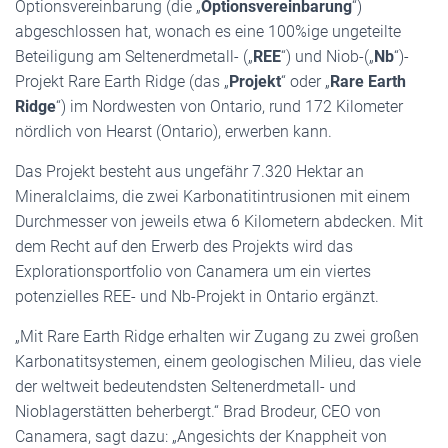
Optionsvereinbarung (die „
Optionsvereinbarung
“)
abgeschlossen hat, wonach es eine 100%ige ungeteilte
Beteiligung am Seltenerdmetall- („
REE
“) und Niob-(„
Nb
“)-
Projekt Rare Earth Ridge (das „
Projekt
“ oder „
Rare Earth
Ridge
“) im Nordwesten von Ontario, rund 172 Kilometer
nördlich von Hearst (Ontario), erwerben kann.
Das Projekt besteht aus ungefähr 7.320 Hektar an
Mineralclaims, die zwei Karbonatitintrusionen mit einem
Durchmesser von jeweils etwa 6 Kilometern abdecken. Mit
dem Recht auf den Erwerb des Projekts wird das
Explorationsportfolio von Canamera um ein viertes
potenzielles REE- und Nb-Projekt in Ontario ergänzt.
„Mit Rare Earth Ridge erhalten wir Zugang zu zwei großen
Karbonatitsystemen, einem geologischen Milieu, das viele
der weltweit bedeutendsten Seltenerdmetall- und
Nioblagerstätten beherbergt.“ Brad Brodeur, CEO von
Canamera, sagt dazu: „Angesichts der Knappheit von