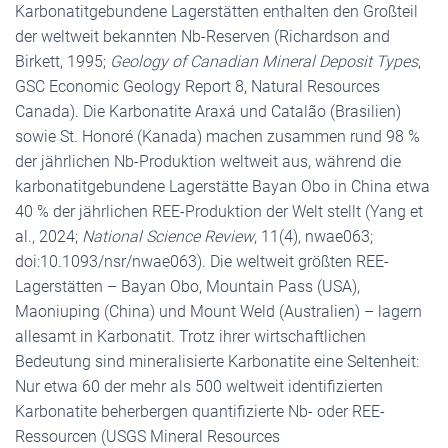
Karbonatitgebundene Lagerstätten enthalten den Großteil
der weltweit bekannten Nb-Reserven (Richardson and
Birkett, 1995;
Geology of Canadian Mineral Deposit Types
,
GSC Economic Geology Report 8, Natural Resources
Canada). Die Karbonatite Araxá und Catalão (Brasilien)
sowie St. Honoré (Kanada) machen zusammen rund 98 %
der jährlichen Nb-Produktion weltweit aus, während die
karbonatitgebundene Lagerstätte Bayan Obo in China etwa
40 % der jährlichen REE-Produktion der Welt stellt (Yang et
al., 2024;
National Science Review
, 11(4), nwae063;
doi:10.1093/nsr/nwae063). Die weltweit größten REE-
Lagerstätten – Bayan Obo, Mountain Pass (USA),
Maoniuping (China) und Mount Weld (Australien) – lagern
allesamt in Karbonatit. Trotz ihrer wirtschaftlichen
Bedeutung sind mineralisierte Karbonatite eine Seltenheit:
Nur etwa 60 der mehr als 500 weltweit identifizierten
Karbonatite beherbergen quantifizierte Nb- oder REE-
Ressourcen (USGS Mineral Resources