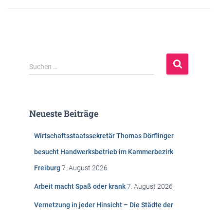
S
Suchen …
u
c
h
e
Neueste Beiträge
n
n
Wirtschaftsstaatssekretär Thomas Dörflinger
a
c
besucht Handwerksbetrieb im Kammerbezirk
h
Freiburg
7. August 2026
:
Arbeit macht Spaß oder krank
7. August 2026
Vernetzung in jeder Hinsicht – Die Städte der