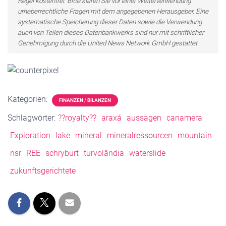
Regel kostenfrei. Bitte klären Sie vor einer Weiterverwendung
urheberrechtliche Fragen mit dem angegebenen Herausgeber. Eine
systematische Speicherung dieser Daten sowie die Verwendung
auch von Teilen dieses Datenbankwerks sind nur mit schriftlicher
Genehmigung durch die United News Network GmbH gestattet.
Kategorien:
FINANZEN / BILANZEN
Schlagwörter:
??royalty??
araxá
aussagen
canamera
Exploration
lake
mineral
mineralressourcen
mountain
nsr
REE
schryburt
turvolândia
waterslide
zukunftsgerichtete