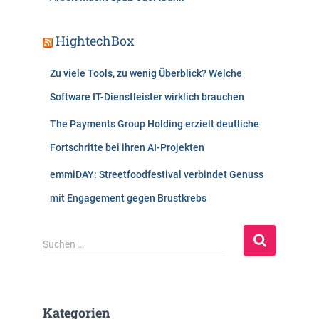
HightechBox
Zu viele Tools, zu wenig Überblick? Welche
Software IT-Dienstleister wirklich brauchen
The Payments Group Holding erzielt deutliche
Fortschritte bei ihren AI-Projekten
emmiDAY: Streetfoodfestival verbindet Genuss
mit Engagement gegen Brustkrebs
S
Suchen …
u
c
h
e
Kategorien
n