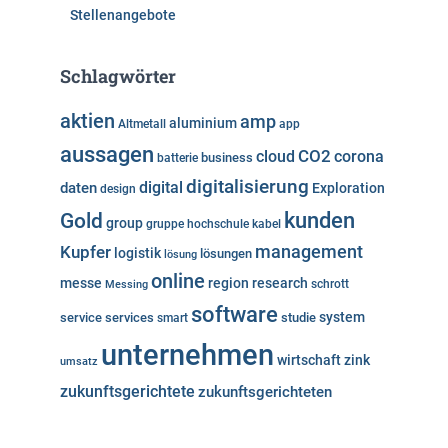
Stellenangebote
Schlagwörter
aktien
amp
aluminium
Altmetall
app
aussagen
cloud
CO2
corona
business
batterie
digitalisierung
digital
daten
Exploration
design
kunden
Gold
group
gruppe
hochschule
kabel
Kupfer
management
logistik
lösungen
lösung
online
messe
region
research
Messing
schrott
software
system
service
services
studie
smart
unternehmen
wirtschaft
zink
umsatz
zukunftsgerichtete
zukunftsgerichteten