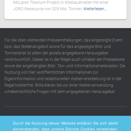
McLaren Titanium Project in Westaustralien mit einer
JORC-Ressource von 529 Mio. Tonnen
Weiterlesen…
Für die oben stehenden Pressemitteilungen, das angezeigte Event
bzw. das Stellenangebot sowie für das angezeigte Bild- und
Tonmaterial ist allein der jeweils angegebene Herausgeber
verantwortlich. Dieser ist in der Regel auch Urheber der Pressetexte
sowie der angehängten Bild-, Ton- und Informationsmaterialien. Die
Nutzung von hier veröffentlichten Informationen zur
Eigeninformation und redaktionellen Weiterverarbeitung ist in der
Regel kostenfrei. Bitte klären Sie vor einer Weiterverwendung
urheberrechtliche Fragen mit dem angegebenen Herausgeber.
DATENSCHUTZERKLÄRUNG
IMPRESSUM
KONTAKT
Durch die Nutzung dieser Website erklären Sie sich damit
einverstanden, dass unsere Dienste Cookies verwenden.