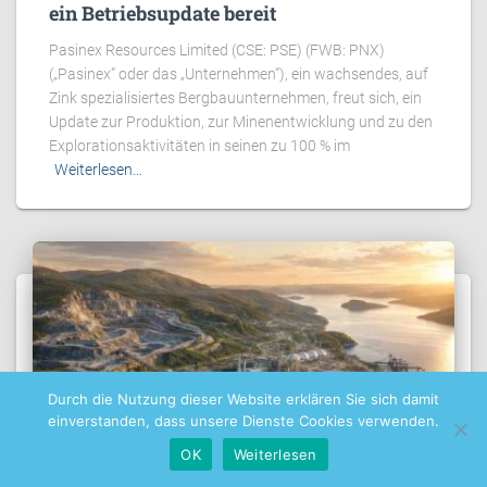
ein Betriebsupdate bereit
Pasinex Resources Limited (CSE: PSE) (FWB: PNX)
(„Pasinex“ oder das „Unternehmen“), ein wachsendes, auf
Zink spezialisiertes Bergbauunternehmen, freut sich, ein
Update zur Produktion, zur Minenentwicklung und zu den
Explorationsaktivitäten in seinen zu 100 % im
Weiterlesen…
Durch die Nutzung dieser Website erklären Sie sich damit
einverstanden, dass unsere Dienste Cookies verwenden.
OK
Weiterlesen