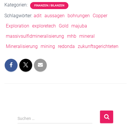
Kategorien:
FINANZEN / BILANZEN
Schlagwörter:
adit
aussagen
bohrungen
Copper
Exploration
exploretech
Gold
majuba
massivsulfidmineralisierung
mhb
mineral
Mineralisierung
mining
redonda
zukunftsgerichteten
S
Suchen …
u
c