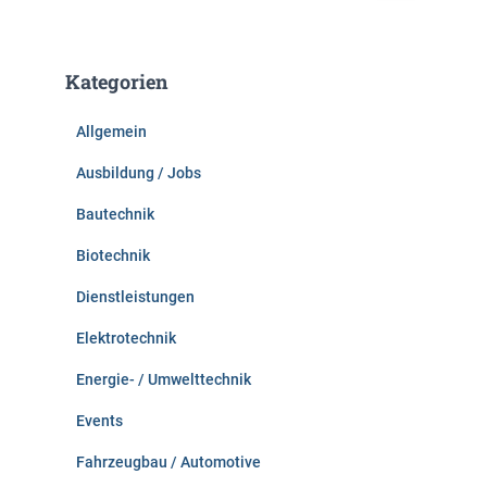
c
h
e
Kategorien
n
n
Allgemein
a
c
Ausbildung / Jobs
h
:
Bautechnik
Biotechnik
Dienstleistungen
Elektrotechnik
Energie- / Umwelttechnik
Events
Fahrzeugbau / Automotive