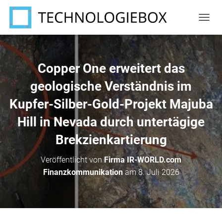
N
A
V
I
G
Copper One erweitert das
A
T
geologische Verständnis im
I
Kupfer-Silber-Gold-Projekt Majuba
O
N
Hill in Nevada durch untertägige
U
M
Brekzienkartierung
S
C
H
Veröffentlicht von
Firma IR-WORLD.com
A
Finanzkommunikation
am
8. Juli 2026
L
T
E
N