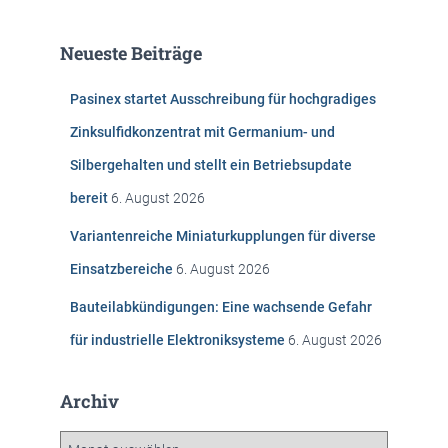
h
e
Neueste Beiträge
n
n
Pasinex startet Ausschreibung für hochgradiges
a
c
Zinksulfidkonzentrat mit Germanium- und
h
Silbergehalten und stellt ein Betriebsupdate
:
bereit
6. August 2026
Variantenreiche Miniaturkupplungen für diverse
Einsatzbereiche
6. August 2026
Bauteilabkündigungen: Eine wachsende Gefahr
für industrielle Elektroniksysteme
6. August 2026
Archiv
A