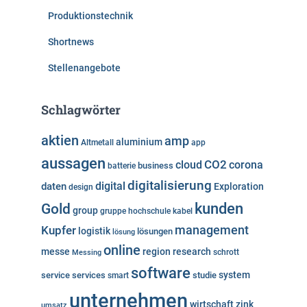
Produktionstechnik
Shortnews
Stellenangebote
Schlagwörter
aktien
amp
aluminium
Altmetall
app
aussagen
cloud
CO2
corona
business
batterie
digitalisierung
digital
daten
Exploration
design
kunden
Gold
group
gruppe
hochschule
kabel
Kupfer
management
logistik
lösungen
lösung
online
messe
region
research
Messing
schrott
software
system
service
services
studie
smart
unternehmen
wirtschaft
zink
umsatz