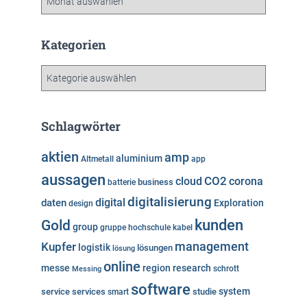
r
c
h
Kategorien
i
v
K
a
t
e
Schlagwörter
g
o
aktien
amp
aluminium
Altmetall
app
r
aussagen
i
cloud
CO2
corona
business
batterie
e
digitalisierung
digital
daten
Exploration
design
n
kunden
Gold
group
gruppe
hochschule
kabel
Kupfer
management
logistik
lösungen
lösung
online
messe
region
research
Messing
schrott
software
system
service
services
studie
smart