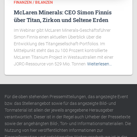
FINANZEN / BILANZEN
McLaren Minerals: CEO Simon Finnis
über Titan, Zirkon und Seltene Erden
Im Webinar gibt McLaren Minerals-Geschäftsführer
Simon Finnis einen aktuellen Überblick über die
Entwicklung des Titangesellschaft-Portfolios. Im
Mittelpunkt steht das zu 100 Prozent kontrollierte
McLaren Titanium Project in Westaustralien mit einer
JORC-Ressource von 529 Mio. Tonnen
Weiterlesen…
Für die oben stehenden Pressemitteilungen, das angezeigte Event
bzw. das Stellenangebot sowie für das angezeigte Bild- und
Tonmaterial ist allein der jeweils angegebene Herausgeber
verantwortlich. Dieser ist in der Regel auch Urheber der Pressetexte
sowie der angehängten Bild-, Ton- und Informationsmaterialien. Die
Nutzung von hier veröffentlichten Informationen zur