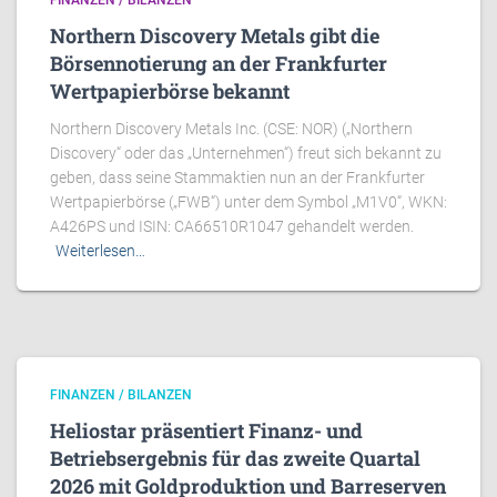
FINANZEN / BILANZEN
Northern Discovery Metals gibt die
Börsennotierung an der Frankfurter
Wertpapierbörse bekannt
Northern Discovery Metals Inc. (CSE: NOR) („Northern
Discovery“ oder das „Unternehmen“) freut sich bekannt zu
geben, dass seine Stammaktien nun an der Frankfurter
Wertpapierbörse („FWB“) unter dem Symbol „M1V0“, WKN:
A426PS und ISIN: CA66510R1047 gehandelt werden.
Weiterlesen…
FINANZEN / BILANZEN
Heliostar präsentiert Finanz- und
Betriebsergebnis für das zweite Quartal
2026 mit Goldproduktion und Barreserven