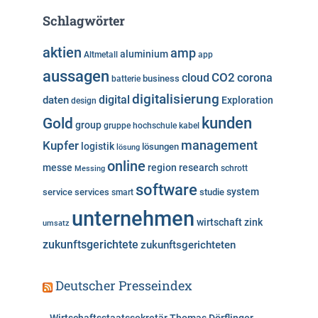
e
Schlagwörter
g
o
aktien
amp
aluminium
Altmetall
app
r
aussagen
i
cloud
CO2
corona
business
batterie
e
digitalisierung
digital
daten
Exploration
design
n
kunden
Gold
group
gruppe
hochschule
kabel
Kupfer
management
logistik
lösungen
lösung
online
messe
region
research
Messing
schrott
software
system
service
services
studie
smart
unternehmen
wirtschaft
zink
umsatz
zukunftsgerichtete
zukunftsgerichteten
Deutscher Presseindex