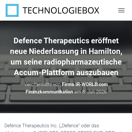
N
A
V
I
G
Defence Therapeutics eröffnet
A
T
neue Niederlassung in Hamilton,
I
um seine radiopharmazeutische
O
N
Accum-Plattform auszubauen
U
M
S
Veröffentlicht von
Firma IR-WORLD.com
C
Finanzkommunikation
am
8. Juli 2026
H
A
L
T
E
N
Defence Therapeutics Inc. („Defence“ oder das