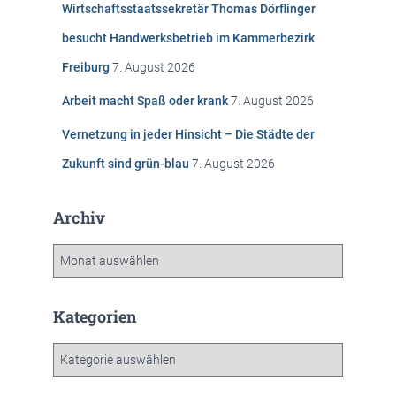
Wirtschaftsstaatssekretär Thomas Dörflinger
a
c
besucht Handwerksbetrieb im Kammerbezirk
h
Freiburg
7. August 2026
:
Arbeit macht Spaß oder krank
7. August 2026
Vernetzung in jeder Hinsicht – Die Städte der
Zukunft sind grün-blau
7. August 2026
Archiv
A
r
c
h
Kategorien
i
v
K
a
t