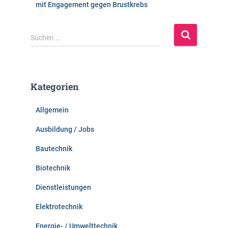
mit Engagement gegen Brustkrebs
S
Suchen …
u
c
h
e
Kategorien
n
n
Allgemein
a
c
Ausbildung / Jobs
h
:
Bautechnik
Biotechnik
Dienstleistungen
Elektrotechnik
Energie- / Umwelttechnik