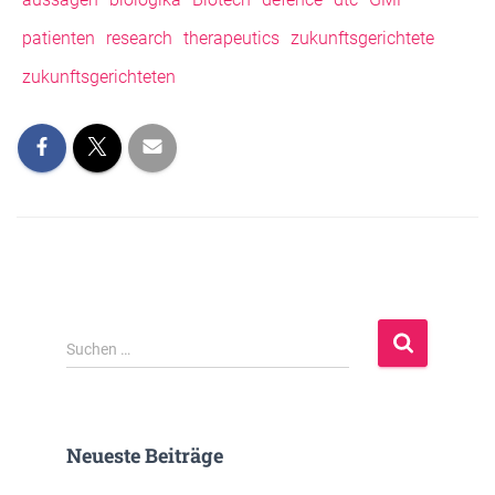
patienten
research
therapeutics
zukunftsgerichtete
zukunftsgerichteten
S
Suchen …
u
c
h
e
Neueste Beiträge
n
n