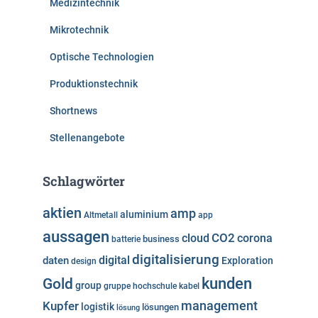
Medizintechnik
Mikrotechnik
Optische Technologien
Produktionstechnik
Shortnews
Stellenangebote
Schlagwörter
aktien
amp
aluminium
Altmetall
app
aussagen
cloud
CO2
corona
business
batterie
digitalisierung
digital
daten
Exploration
design
kunden
Gold
group
gruppe
hochschule
kabel
Kupfer
management
logistik
lösungen
lösung