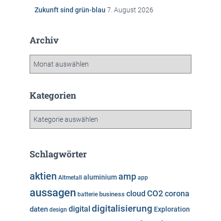
Zukunft sind grün-blau
7. August 2026
Archiv
A
r
c
h
Kategorien
i
v
K
a
t
e
Schlagwörter
g
o
aktien
amp
aluminium
Altmetall
app
r
aussagen
i
cloud
CO2
corona
business
batterie
e
digitalisierung
digital
daten
Exploration
design
n