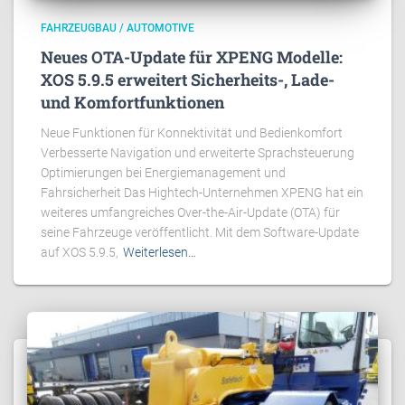
FAHRZEUGBAU / AUTOMOTIVE
Neues OTA-Update für XPENG Modelle:
XOS 5.9.5 erweitert Sicherheits-, Lade-
und Komfortfunktionen
Neue Funktionen für Konnektivität und Bedienkomfort
Verbesserte Navigation und erweiterte Sprachsteuerung
Optimierungen bei Energiemanagement und
Fahrsicherheit Das Hightech-Unternehmen XPENG hat ein
weiteres umfangreiches Over-the-Air-Update (OTA) für
seine Fahrzeuge veröffentlicht. Mit dem Software-Update
auf XOS 5.9.5,
Weiterlesen…