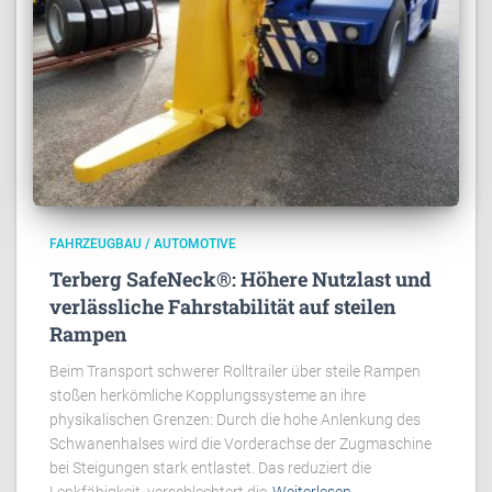
FAHRZEUGBAU / AUTOMOTIVE
Terberg SafeNeck®: Höhere Nutzlast und
verlässliche Fahrstabilität auf steilen
Rampen
Beim Transport schwerer Rolltrailer über steile Rampen
stoßen herkömliche Kopplungssysteme an ihre
physikalischen Grenzen: Durch die hohe Anlenkung des
Schwanenhalses wird die Vorderachse der Zugmaschine
bei Steigungen stark entlastet. Das reduziert die