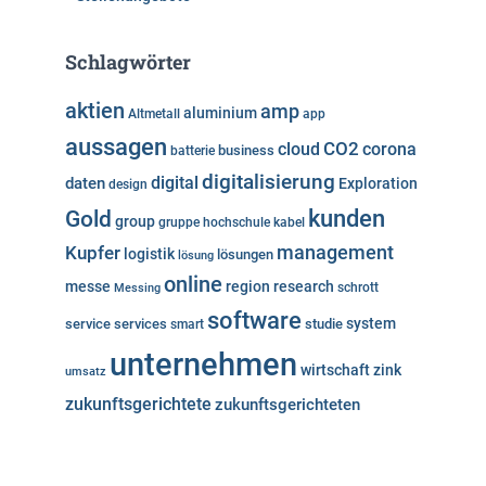
Schlagwörter
aktien
amp
aluminium
Altmetall
app
aussagen
cloud
CO2
corona
business
batterie
digitalisierung
digital
daten
Exploration
design
kunden
Gold
group
gruppe
hochschule
kabel
Kupfer
management
logistik
lösungen
lösung
online
messe
region
research
Messing
schrott
software
system
service
services
studie
smart
unternehmen
wirtschaft
zink
umsatz
zukunftsgerichtete
zukunftsgerichteten