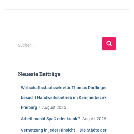
S
Suchen …
u
c
h
e
Neueste Beiträge
n
n
Wirtschaftsstaatssekretär Thomas Dörflinger
a
c
besucht Handwerksbetrieb im Kammerbezirk
h
Freiburg
7. August 2026
:
Arbeit macht Spaß oder krank
7. August 2026
Vernetzung in jeder Hinsicht – Die Städte der