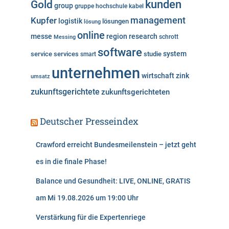
kunden
Gold
group
gruppe
hochschule
kabel
Kupfer
management
logistik
lösungen
lösung
online
messe
region
research
Messing
schrott
software
system
service
services
studie
smart
unternehmen
wirtschaft
zink
umsatz
zukunftsgerichtete
zukunftsgerichteten
Deutscher Presseindex
Crawford erreicht Bundesmeilenstein – jetzt geht
es in die finale Phase!
Balance und Gesundheit: LIVE, ONLINE, GRATIS
am Mi 19.08.2026 um 19:00 Uhr
Verstärkung für die Expertenriege