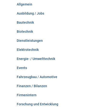
n
Allgemein
a
c
Ausbildung / Jobs
h
:
Bautechnik
Biotechnik
Dienstleistungen
Elektrotechnik
Energie- / Umwelttechnik
Events
Fahrzeugbau / Automotive
Finanzen / Bilanzen
Firmenintern
Forschung und Entwicklung