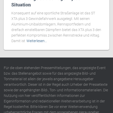
Situation
Konsequent auf eine sportliche Straßenlage ist das ST
XTA plus 3 Gewindefahrwerk ausgelegt. Mit seinen
Aluminium-Unibaldomlagern, Rennsportfedern und
dreifach einstellbaren Dämpfern bietet das XTA plus 3 den
perfekten Kompromiss zwischen Rennstrecke und Alltag.
Damit ist
Weiterlesen…
Für die oben stehenden Pressemitteilungen, das angezeigte Event
bzw. das Stellenangebot sowie für das angezeigte Bild- und
Tonmaterial ist allein der jeweils angegebene Herausgeber
verantwortlich. Dieser ist in der Regel auch Urheber der Pressetexte
sowie der angehängten Bild-, Ton- und Informationsmaterialien. Die
Nutzung von hier veröffentlichten Informationen zur
Eigeninformation und redaktionellen Weiterverarbeitung ist in der
Regel kostenfrei. Bitte klären Sie vor einer Weiterverwendung
urheberrechtliche Fragen mit dem angegebenen Herausgeber.