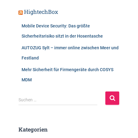
HightechBox
Mobile Device Security: Das größte
Sicherheitsrisiko sitzt in der Hosentasche
AUTOZUG Sylt – immer online zwischen Meer und
Festland
Mehr Sicherheit für Firmengeräte durch COSYS
MDM
S
Suchen …
u
c
h
e
Kategorien
n