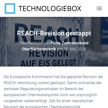
N
A
V
I
G
REACH-Revision gestoppt
A
T
Veröffentlicht von
Firma Zentralverband
I
Oberflächentechnik
am
18. Mai 2026
O
N
U
M
S
C
Die Europäische Kommission hat die geplante Revision der
H
A
REACH-Verordnung vorerst gestoppt. Damit wird eines der
L
zentralen Regulierungsvorhaben im Bereich der
T
europäischen Chemikalienpolitik nicht wie ursprünglich
E
N
vorgesehen weiterverfolgt. Zeit für einen realistischen
Neustart der europäischen Chemikalienpolitik.