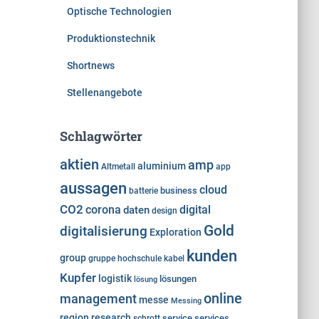
Optische Technologien
Produktionstechnik
Shortnews
Stellenangebote
Schlagwörter
aktien
amp
aluminium
Altmetall
app
aussagen
cloud
business
batterie
CO2
corona
digital
daten
design
Gold
digitalisierung
Exploration
kunden
group
gruppe
hochschule
kabel
Kupfer
logistik
lösungen
lösung
online
management
messe
Messing
region
research
service
services
schrott