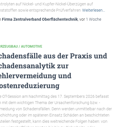
ktrolyten auf Nickel- und Kupfer-Nickel-Überzügen auf
ststoffen sowie entsprechende Prüfverfahren
Weiterlesen…
n
Firma Zentralverband Oberflächentechnik
, vor
1 Woche
HRZEUGBAU / AUTOMOTIVE
chadensfälle aus der Praxis und
chadensanalytik zur
ehlervermeidung und
ostenreduzierung
e OT-Session am Nachmittag des 17. Septembers 2026 befasst
h mit dem wichtigen Thema der Ursachenforschung bzw. -
meidung von Schadensfällen. Denn werden unmittelbar nach der
chichtung oder im späteren Einsatz Schäden an beschichteten
teilen festgestellt, kann dies weitreichende Folgen haben: von