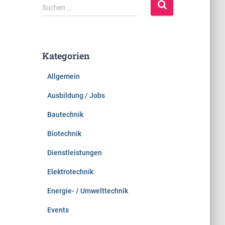
S
Suchen …
u
c
h
e
Kategorien
n
n
Allgemein
a
c
Ausbildung / Jobs
h
:
Bautechnik
Biotechnik
Dienstleistungen
Elektrotechnik
Energie- / Umwelttechnik
Events