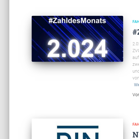
FA
#
2.0
ZVO
auf
zwe
und
von
We
Vo
FA
N