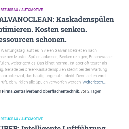
HRZEUGBAU / AUTOMOTIVE
ALVANOCLEAN: Kaskadenspülen
ptimieren. Kosten senken.
essourcen schonen.
Wartungstag läuft es in vielen Galvanikbetrieben nach
selben Muster: Spülen ablassen, Becken reinigen, Frischwasser
füllen, weiter geht es. Das klingt normal. Ist aber oft teurer als
ig. Gerade bei Dreier-Kaskadenspülen steckt bei der Wartung
sparpotenzial, das häufig ungenutzt bleibt. Denn selten wird
rüft, ob wirklich alle Spülen verworfen werden
Weiterlesen…
n
Firma Zentralverband Oberflächentechnik
, vor
2 Tagen
HRZEUGBAU / AUTOMOTIVE
UBER: Intelligente Luftführung,