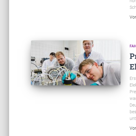
hoh
Sc
Vo
FA
P
E
Ers
Ele
Pre
war
Deu
bes
unt
Vo