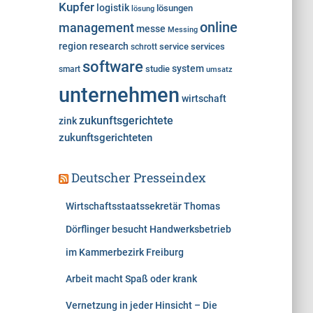
Kupfer
logistik
lösungen
lösung
online
management
messe
Messing
region
research
service
services
schrott
software
system
studie
smart
umsatz
unternehmen
wirtschaft
zukunftsgerichtete
zink
zukunftsgerichteten
Deutscher Presseindex
Wirtschaftsstaatssekretär Thomas
Dörflinger besucht Handwerksbetrieb
im Kammerbezirk Freiburg
Arbeit macht Spaß oder krank
Vernetzung in jeder Hinsicht – Die