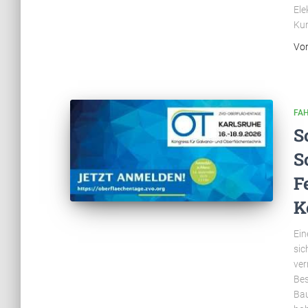
Ele
Kun
Vo
FA
S
S
F
K
Ein
sic
ver
Bes
Bau