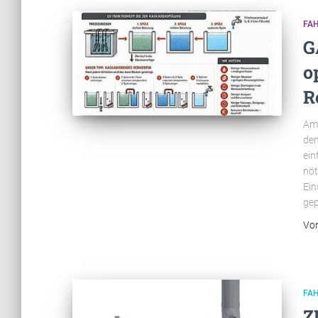
FA
G
o
R
Am 
dem
ein
nöt
Ein
gep
Vo
FA
Z