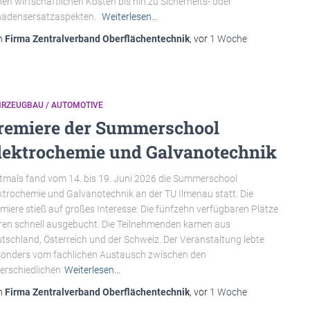
en wirtschaftlichen Kosten bis hin zu Sicherheits- oder
hadensersatzaspekten.
Weiterlesen…
n
Firma Zentralverband Oberflächentechnik
, vor
1 Woche
HRZEUGBAU / AUTOMOTIVE
remiere der Summerschool
lektrochemie und Galvanotechnik
tmals fand vom 14. bis 19. Juni 2026 die Summerschool
ktrochemie und Galvanotechnik an der TU Ilmenau statt. Die
miere stieß auf großes Interesse: Die fünfzehn verfügbaren Plätze
en schnell ausgebucht. Die Teilnehmenden kamen aus
tschland, Österreich und der Schweiz. Der Veranstaltung lebte
onders vom fachlichen Austausch zwischen den
erschiedlichen
Weiterlesen…
n
Firma Zentralverband Oberflächentechnik
, vor
1 Woche