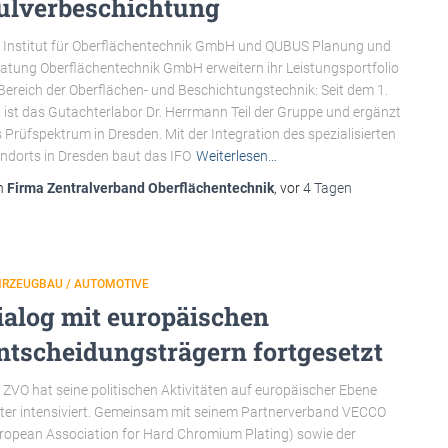
ulverbeschichtung
 Institut für Oberflächentechnik GmbH und QUBUS Planung und
atung Oberflächentechnik GmbH erweitern ihr Leistungsportfolio
Bereich der Oberflächen- und Beschichtungstechnik: Seit dem 1.
i ist das Gutachterlabor Dr. Herrmann Teil der Gruppe und ergänzt
 Prüfspektrum in Dresden. Mit der Integration des spezialisierten
ndorts in Dresden baut das IFO
Weiterlesen…
n
Firma Zentralverband Oberflächentechnik
, vor
4 Tagen
HRZEUGBAU / AUTOMOTIVE
ialog mit europäischen
ntscheidungsträgern fortgesetzt
 ZVO hat seine politischen Aktivitäten auf europäischer Ebene
ter intensiviert. Gemeinsam mit seinem Partnerverband VECCO
ropean Association for Hard Chromium Plating) sowie der