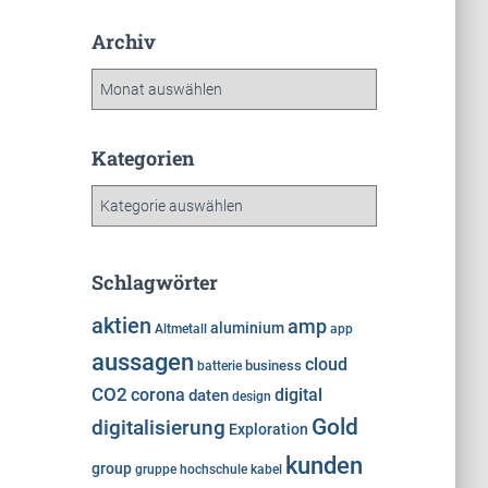
Archiv
A
r
c
h
Kategorien
i
K
v
a
t
e
Schlagwörter
g
o
aktien
amp
aluminium
Altmetall
app
r
aussagen
cloud
i
business
batterie
e
CO2
corona
digital
daten
design
n
Gold
digitalisierung
Exploration
kunden
group
gruppe
hochschule
kabel