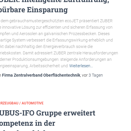
pürbare Einsparung
 dem gebrauchsmustergeschützten ecoJET präsentiert ZUBER
e innovative Lösung zur effizienten und sicheren Erfassung von
pfen und Aerosolen an galvanischen Prozessbecken. Dieses
artige System verbessert die Erfassungswirkung erheblich und
kt dabei nachhaltig den Energieverbrauch sowie die
riebskosten. Damit adressiert ZUBER zentrale Herausforderungen
erner Produktionsumgebungen: steigende Anforderungen an
rgieeinsparung, Arbeitssicherheit und
Weiterlesen…
n
Firma Zentralverband Oberflächentechnik
, vor
3 Tagen
HRZEUGBAU / AUTOMOTIVE
UBUS-IFO Gruppe erweitert
ompetenz in der