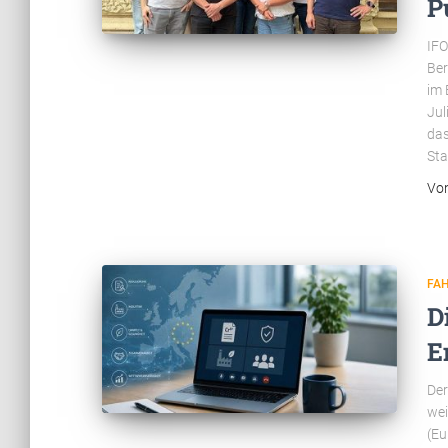
P
IFO
Ber
im 
Jul
das
Sta
Vo
FA
D
E
Der
wei
(Eu