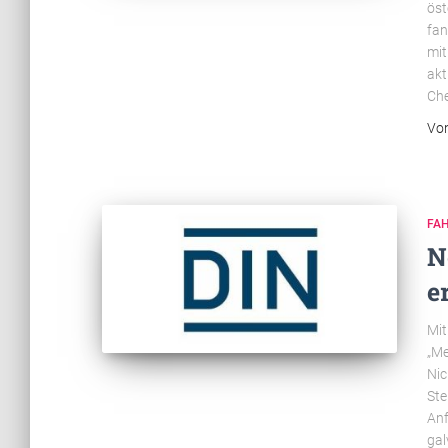
öst
fan
mit
akt
Che
Vo
FA
N
e
Mit
„Me
Nic
Ste
Anf
gal