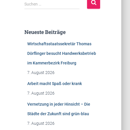
S
Suchen …
u
c
h
e
Neueste Beiträge
n
n
Wirtschaftsstaatssekretär Thomas
a
c
Dörflinger besucht Handwerksbetrieb
h
im Kammerbezirk Freiburg
:
7. August 2026
Arbeit macht Spaß oder krank
7. August 2026
Vernetzung in jeder Hinsicht – Die
Städte der Zukunft sind grün-blau
7. August 2026