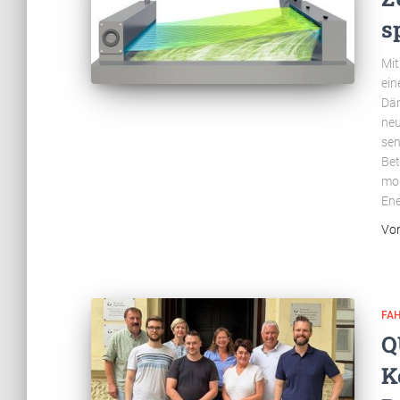
s
Mit
ein
Däm
neu
sen
Bet
mod
Ene
Vo
FA
Q
K