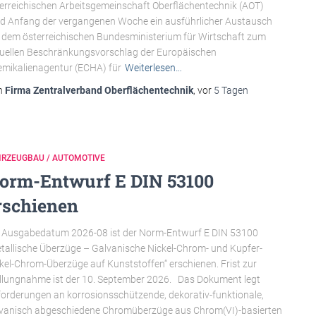
erreichischen Arbeitsgemeinschaft Oberflächentechnik (AOT)
d Anfang der vergangenen Woche ein ausführlicher Austausch
 dem österreichischen Bundesministerium für Wirtschaft zum
uellen Beschränkungsvorschlag der Europäischen
mikalienagentur (ECHA) für
Weiterlesen…
n
Firma Zentralverband Oberflächentechnik
, vor
5 Tagen
HRZEUGBAU / AUTOMOTIVE
orm-Entwurf E DIN 53100
rschienen
 Ausgabedatum 2026-08 ist der Norm-Entwurf E DIN 53100
tallische Überzüge – Galvanische Nickel-Chrom- und Kupfer-
kel-Chrom-Überzüge auf Kunststoffen“ erschienen. Frist zur
llungnahme ist der 10. September 2026. Das Dokument legt
orderungen an korrosionsschützende, dekorativ-funktionale,
vanisch abgeschiedene Chromüberzüge aus Chrom(VI)-basierten