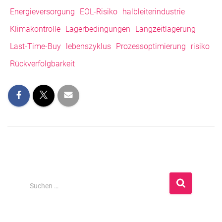
Energieversorgung
EOL-Risiko
halbleiterindustrie
Klimakontrolle
Lagerbedingungen
Langzeitlagerung
Last-Time-Buy
lebenszyklus
Prozessoptimierung
risiko
Rückverfolgbarkeit
S
Suchen …
u
c
h