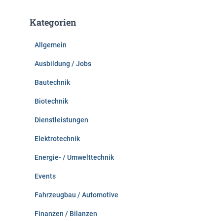
h
e
Kategorien
n
n
Allgemein
a
c
Ausbildung / Jobs
h
:
Bautechnik
Biotechnik
Dienstleistungen
Elektrotechnik
Energie- / Umwelttechnik
Events
Fahrzeugbau / Automotive
Finanzen / Bilanzen