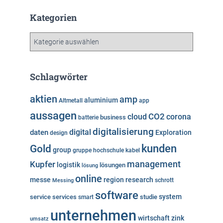
c
h
Kategorien
i
v
K
a
t
e
Schlagwörter
g
o
aktien
amp
aluminium
Altmetall
app
r
aussagen
i
cloud
CO2
corona
business
batterie
e
digitalisierung
digital
daten
Exploration
design
n
kunden
Gold
group
gruppe
hochschule
kabel
Kupfer
management
logistik
lösungen
lösung
online
messe
region
research
Messing
schrott
software
system
service
services
studie
smart
unternehmen
wirtschaft
zink
umsatz