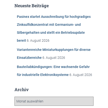
e
Neueste Beiträge
n
n
Pasinex startet Ausschreibung für hochgradiges
a
c
Zinksulfidkonzentrat mit Germanium- und
h
Silbergehalten und stellt ein Betriebsupdate
:
bereit
6. August 2026
Variantenreiche Miniaturkupplungen für diverse
Einsatzbereiche
6. August 2026
Bauteilabkündigungen: Eine wachsende Gefahr
für industrielle Elektroniksysteme
6. August 2026
Archiv
A
r