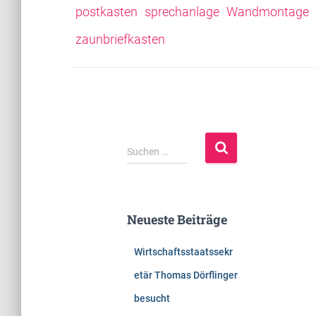
postkasten
sprechanlage
Wandmontage
zaunbriefkasten
S
Suchen …
u
c
h
e
Neueste Beiträge
n
n
Wirtschaftsstaatssekr
a
c
etär Thomas Dörflinger
h
besucht
: