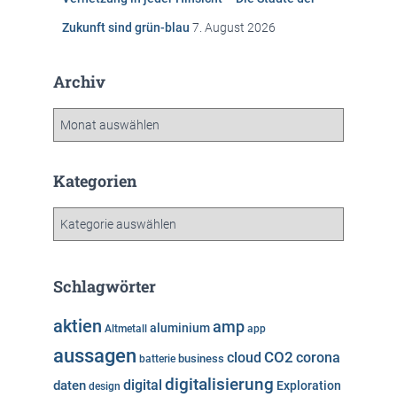
Zukunft sind grün-blau
7. August 2026
Archiv
A
r
c
h
Kategorien
i
v
K
a
t
e
Schlagwörter
g
o
aktien
amp
aluminium
Altmetall
app
r
aussagen
i
cloud
CO2
corona
business
batterie
e
digitalisierung
digital
daten
Exploration
design
n