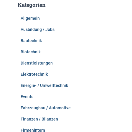
e
Kategorien
n
n
Allgemein
a
c
Ausbildung / Jobs
h
:
Bautechnik
Biotechnik
Dienstleistungen
Elektrotechnik
Energie- / Umwelttechnik
Events
Fahrzeugbau / Automotive
Finanzen / Bilanzen
Firmenintern