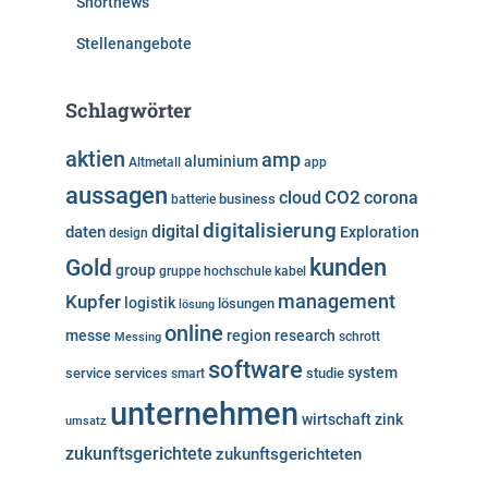
Shortnews
Stellenangebote
Schlagwörter
aktien
amp
aluminium
Altmetall
app
aussagen
cloud
CO2
corona
business
batterie
digitalisierung
digital
daten
Exploration
design
kunden
Gold
group
gruppe
hochschule
kabel
Kupfer
management
logistik
lösungen
lösung
online
messe
region
research
Messing
schrott
software
system
service
services
studie
smart
unternehmen
wirtschaft
zink
umsatz
zukunftsgerichtete
zukunftsgerichteten