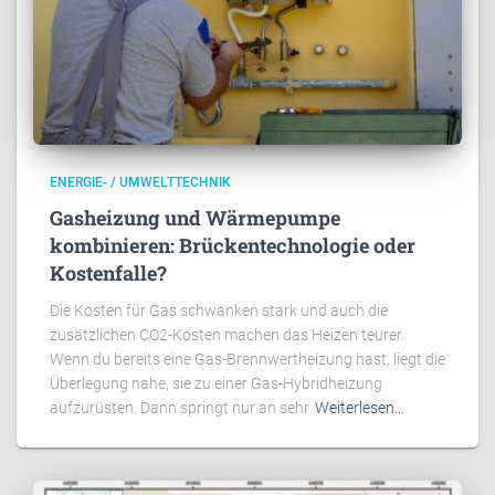
ENERGIE- / UMWELTTECHNIK
Gasheizung und Wärmepumpe
kombinieren: Brückentechnologie oder
Kostenfalle?
Die Kosten für Gas schwanken stark und auch die
zusätzlichen CO2-Kosten machen das Heizen teurer.
Wenn du bereits eine Gas-Brennwertheizung hast, liegt die
Überlegung nahe, sie zu einer Gas-Hybridheizung
aufzurüsten. Dann springt nur an sehr
Weiterlesen…