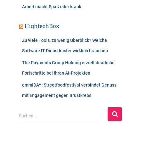
Arbeit macht Spaß oder krank
HightechBox
Zu viele Tools, zu wenig Überblick? Welche
Software IT-Dienstleister wirklich brauchen
The Payments Group Holding erzielt deutliche
Fortschritte bei ihren AI-Projekten
emmiDAY: Streetfoodfestival verbindet Genuss
mit Engagement gegen Brustkrebs
S
Suchen …
u
c
h