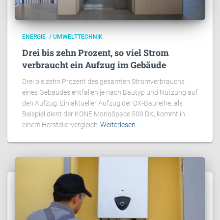
ENERGIE- / UMWELTTECHNIK
Drei bis zehn Prozent, so viel Strom
verbraucht ein Aufzug im Gebäude
Drei bis zehn Prozent des gesamten Stromverbrauchs
eines Gebäudes entfallen je nach Bautyp und Nutzung auf
den Aufzug. Ein aktueller Aufzug der DX-Baureihe, als
Beispiel dient der KONE MonoSpace 500 DX, kommt in
einem Herstellervergleich
Weiterlesen…