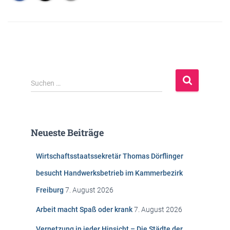
S
Suchen …
u
c
h
e
Neueste Beiträge
n
n
Wirtschaftsstaatssekretär Thomas Dörflinger
a
c
besucht Handwerksbetrieb im Kammerbezirk
h
Freiburg
7. August 2026
:
Arbeit macht Spaß oder krank
7. August 2026
Vernetzung in jeder Hinsicht – Die Städte der