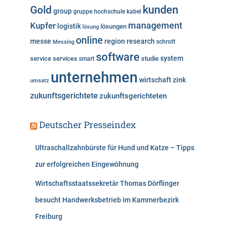
kunden
Gold
group
gruppe
hochschule
kabel
Kupfer
management
logistik
lösungen
lösung
online
messe
region
research
Messing
schrott
software
system
service
services
studie
smart
unternehmen
wirtschaft
zink
umsatz
zukunftsgerichtete
zukunftsgerichteten
Deutscher Presseindex
Ultraschallzahnbürste für Hund und Katze – Tipps
zur erfolgreichen Eingewöhnung
Wirtschaftsstaatssekretär Thomas Dörflinger
besucht Handwerksbetrieb im Kammerbezirk
Freiburg