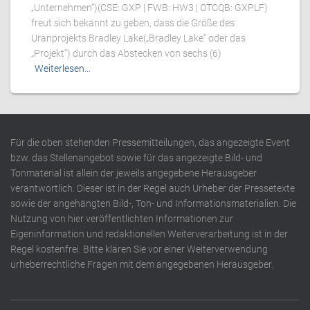
„Unternehmen“)(CSE: GXP | FWB: HW3 | OTCQB: GXPLF)
freut sich bekannt zu geben, dass die Größe des
Uranprojekts Bradley Lake(„Bradley Lake“ oder das
„Projekt“) durch das Abstecken von sechs (6)
Weiterlesen…
Für die oben stehenden Pressemitteilungen, das angezeigte Event
bzw. das Stellenangebot sowie für das angezeigte Bild- und
Tonmaterial ist allein der jeweils angegebene Herausgeber
verantwortlich. Dieser ist in der Regel auch Urheber der Pressetexte
sowie der angehängten Bild-, Ton- und Informationsmaterialien. Die
Nutzung von hier veröffentlichten Informationen zur
Eigeninformation und redaktionellen Weiterverarbeitung ist in der
Regel kostenfrei. Bitte klären Sie vor einer Weiterverwendung
urheberrechtliche Fragen mit dem angegebenen Herausgeber.