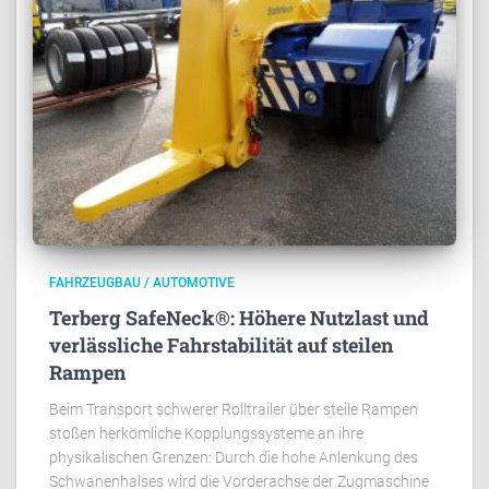
FAHRZEUGBAU / AUTOMOTIVE
Terberg SafeNeck®: Höhere Nutzlast und
verlässliche Fahrstabilität auf steilen
Rampen
Beim Transport schwerer Rolltrailer über steile Rampen
stoßen herkömliche Kopplungssysteme an ihre
physikalischen Grenzen: Durch die hohe Anlenkung des
Schwanenhalses wird die Vorderachse der Zugmaschine