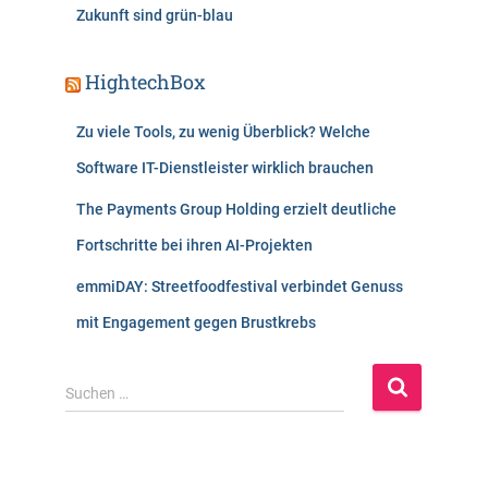
Zukunft sind grün-blau
HightechBox
Zu viele Tools, zu wenig Überblick? Welche
Software IT-Dienstleister wirklich brauchen
The Payments Group Holding erzielt deutliche
Fortschritte bei ihren AI-Projekten
emmiDAY: Streetfoodfestival verbindet Genuss
mit Engagement gegen Brustkrebs
S
Suchen …
u
c
h
e