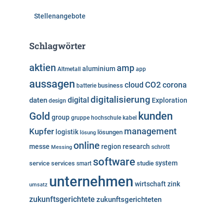
Stellenangebote
Schlagwörter
aktien
amp
aluminium
Altmetall
app
aussagen
cloud
CO2
corona
business
batterie
digitalisierung
digital
daten
Exploration
design
kunden
Gold
group
gruppe
hochschule
kabel
Kupfer
management
logistik
lösungen
lösung
online
messe
region
research
Messing
schrott
software
system
service
services
studie
smart
unternehmen
wirtschaft
zink
umsatz
zukunftsgerichtete
zukunftsgerichteten