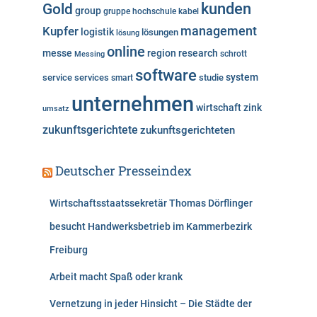
kunden
Gold
group
gruppe
hochschule
kabel
Kupfer
management
logistik
lösungen
lösung
online
messe
region
research
Messing
schrott
software
system
service
services
studie
smart
unternehmen
wirtschaft
zink
umsatz
zukunftsgerichtete
zukunftsgerichteten
Deutscher Presseindex
Wirtschaftsstaatssekretär Thomas Dörflinger
besucht Handwerksbetrieb im Kammerbezirk
Freiburg
Arbeit macht Spaß oder krank
Vernetzung in jeder Hinsicht – Die Städte der