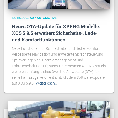
FAHRZEUGBAU / AUTOMOTIVE
Neues OTA-Update für XPENG Modelle:
XOS 5.9.5 erweitert Sicherheits-, Lade-
und Komfortfunktionen
Neue Funktionen für Konnektivität und Bedienkomfort
Verbesserte Navigation und erweiterte Sprachsteuerung
Optimierungen bei Energiemanagement und
Fahrsicherheit Das Hightech-Unternehmen XPENG hat ein
weiteres umfangreiches Over-the-Air-Update (OTA) für
seine Fahrzeuge veröffentlicht. Mit dem Software-Update
auf XOS 5.9.5,
Weiterlesen…