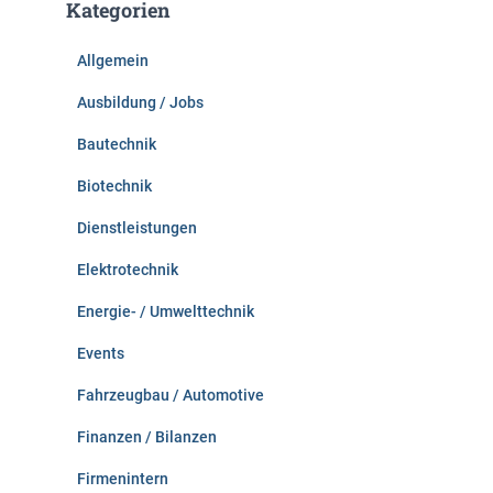
Kategorien
n
n
Allgemein
a
c
Ausbildung / Jobs
h
:
Bautechnik
Biotechnik
Dienstleistungen
Elektrotechnik
Energie- / Umwelttechnik
Events
Fahrzeugbau / Automotive
Finanzen / Bilanzen
Firmenintern