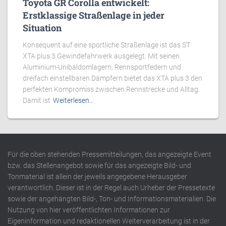
Toyota GR Corolla entwickelt:
Erstklassige Straßenlage in jeder
Situation
Konsequent auf eine sportliche Straßenlage ist das ST
XTA plus 3 Gewindefahrwerk ausgelegt. Mit seinen
Aluminium-Unibaldomlagern, Rennsportfedern und
dreifach einstellbaren Dämpfern bietet das XTA plus 3 den
perfekten Kompromiss zwischen Rennstrecke und Alltag.
Damit ist
Weiterlesen…
Für die oben stehenden Pressemitteilungen, das angezeigte Event
bzw. das Stellenangebot sowie für das angezeigte Bild- und
Tonmaterial ist allein der jeweils angegebene Herausgeber
verantwortlich. Dieser ist in der Regel auch Urheber der Pressetexte
sowie der angehängten Bild-, Ton- und Informationsmaterialien. Die
Nutzung von hier veröffentlichten Informationen zur
Eigeninformation und redaktionellen Weiterverarbeitung ist in der