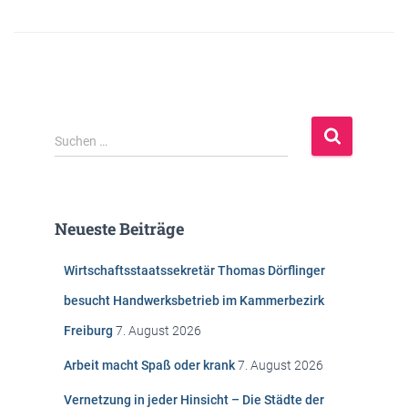
S
Suchen …
u
c
h
e
Neueste Beiträge
n
n
Wirtschaftsstaatssekretär Thomas Dörflinger
a
c
besucht Handwerksbetrieb im Kammerbezirk
h
Freiburg
7. August 2026
:
Arbeit macht Spaß oder krank
7. August 2026
Vernetzung in jeder Hinsicht – Die Städte der