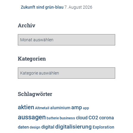
Zukunft sind grün-blau
7. August 2026
Archiv
A
r
c
h
Kategorien
i
v
K
a
t
e
Schlagwörter
g
o
aktien
amp
aluminium
Altmetall
app
r
aussagen
i
cloud
CO2
corona
business
batterie
e
digitalisierung
digital
daten
Exploration
design
n