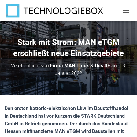
N
A
V
I
G
Stark mit Strom: MAN eTGM
A
T
erschließt neue Einsatzgebiete
I
O
Veröffentlicht von
Firma MAN Truck & Bus SE
am
18.
N
Januar 2022
U
M
S
C
H
A
Den ersten batterie-elektrischen Lkw im Baustoffhandel
L
T
in Deutschland hat vor Kurzem die STARK Deutschland
E
GmbH in Betrieb genommen. Der durch das Bundesland
N
Hessen mitfinanzierte MAN eTGM wird Baustellen mit