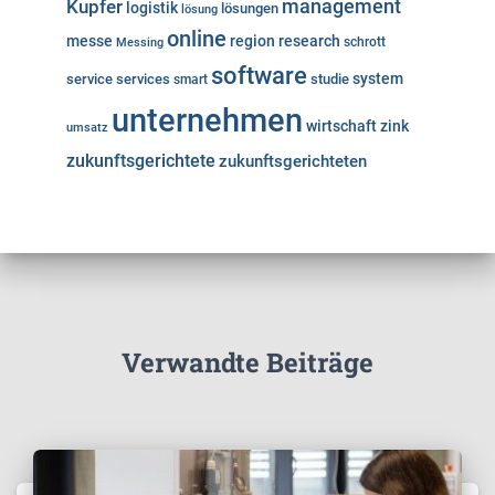
Kupfer
management
logistik
lösungen
lösung
online
messe
region
research
Messing
schrott
software
system
service
services
studie
smart
unternehmen
wirtschaft
zink
umsatz
zukunftsgerichtete
zukunftsgerichteten
Verwandte Beiträge