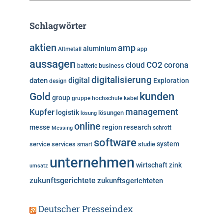
t
e
Schlagwörter
g
o
aktien
amp
aluminium
Altmetall
app
r
aussagen
i
cloud
CO2
corona
business
batterie
e
digitalisierung
digital
daten
Exploration
design
n
kunden
Gold
group
gruppe
hochschule
kabel
Kupfer
management
logistik
lösungen
lösung
online
messe
region
research
Messing
schrott
software
system
service
services
studie
smart
unternehmen
wirtschaft
zink
umsatz
zukunftsgerichtete
zukunftsgerichteten
Deutscher Presseindex