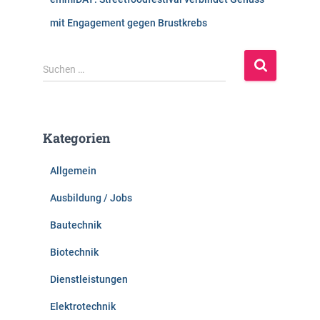
mit Engagement gegen Brustkrebs
S
Suchen …
u
c
h
e
Kategorien
n
n
Allgemein
a
c
Ausbildung / Jobs
h
:
Bautechnik
Biotechnik
Dienstleistungen
Elektrotechnik