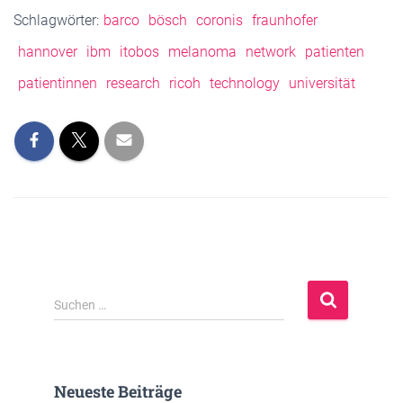
Schlagwörter:
barco
bösch
coronis
fraunhofer
hannover
ibm
itobos
melanoma
network
patienten
patientinnen
research
ricoh
technology
universität
S
Suchen …
u
c
h
e
Neueste Beiträge
n