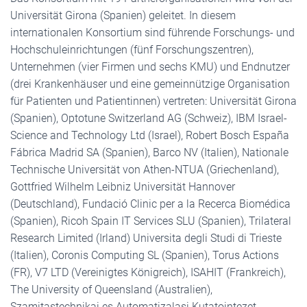
Universität Girona (Spanien) geleitet. In diesem
internationalen Konsortium sind führende Forschungs- und
Hochschuleinrichtungen (fünf Forschungszentren),
Unternehmen (vier Firmen und sechs KMU) und Endnutzer
(drei Krankenhäuser und eine gemeinnützige Organisation
für Patienten und Patientinnen) vertreten: Universität Girona
(Spanien), Optotune Switzerland AG (Schweiz), IBM Israel-
Science and Technology Ltd (Israel), Robert Bosch España
Fábrica Madrid SA (Spanien), Barco NV (Italien), Nationale
Technische Universität von Athen-NTUA (Griechenland),
Gottfried Wilhelm Leibniz Universität Hannover
(Deutschland), Fundació Clinic per a la Recerca Biomédica
(Spanien), Ricoh Spain IT Services SLU (Spanien), Trilateral
Research Limited (Irland) Universita degli Studi di Trieste
(Italien), Coronis Computing SL (Spanien), Torus Actions
(FR), V7 LTD (Vereinigtes Königreich), ISAHIT (Frankreich),
The University of Queensland (Australien),
Szamitastechnikai es Automatizalasi Kutatointezet