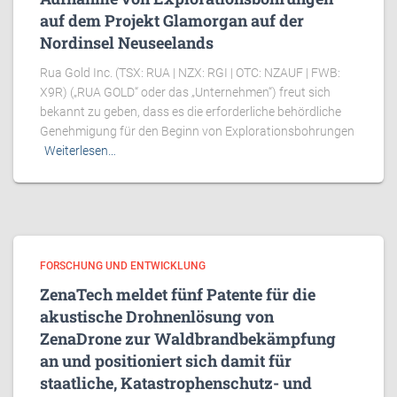
auf dem Projekt Glamorgan auf der
Nordinsel Neuseelands
Rua Gold Inc. (TSX: RUA | NZX: RGI | OTC: NZAUF | FWB:
X9R) („RUA GOLD“ oder das „Unternehmen“) freut sich
bekannt zu geben, dass es die erforderliche behördliche
Genehmigung für den Beginn von Explorationsbohrungen
Weiterlesen…
FORSCHUNG UND ENTWICKLUNG
ZenaTech meldet fünf Patente für die
akustische Drohnenlösung von
ZenaDrone zur Waldbrandbekämpfung
an und positioniert sich damit für
staatliche, Katastrophenschutz- und