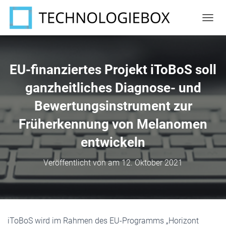
N
A
V
I
G
EU-finanziertes Projekt iToBoS soll
A
T
ganzheitliches Diagnose- und
I
Bewertungsinstrument zur
O
N
Früherkennung von Melanomen
U
M
entwickeln
S
C
H
Veröffentlicht von
am
12. Oktober 2021
A
L
T
E
N
iToBoS wird im Rahmen des EU-Programms „Horizont