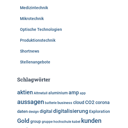
Medizintechnik
Mikrotechnik
Optische Technologien
Produktionstechnik
Shortnews
Stellenangebote
Schlagwörter
aktien
amp
aluminium
Altmetall
app
aussagen
cloud
CO2
corona
business
batterie
digitalisierung
digital
daten
Exploration
design
kunden
Gold
group
gruppe
hochschule
kabel