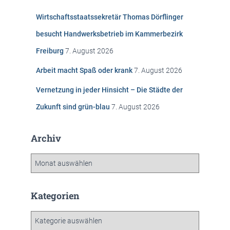
n
Wirtschaftsstaatssekretär Thomas Dörflinger
a
c
besucht Handwerksbetrieb im Kammerbezirk
h
Freiburg
7. August 2026
:
Arbeit macht Spaß oder krank
7. August 2026
Vernetzung in jeder Hinsicht – Die Städte der
Zukunft sind grün-blau
7. August 2026
Archiv
A
r
c
h
Kategorien
i
v
K
a