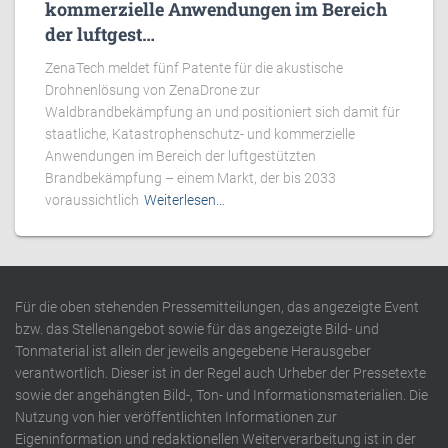
kommerzielle Anwendungen im Bereich
der luftgest…
ZenaTech meldet fünf Patente für die akustische
Drohnenlösung von ZenaDrone zur
Waldbrandbekämpfung an und positioniert sich damit für
staatliche, Katastrophenschutz- und kommerzielle
Anwendungen im Bereich der luftgestützten
Brandbekämpfung – einem Markt, der bis 2033
voraussichtlich
Weiterlesen…
Für die oben stehenden Pressemitteilungen, das angezeigte Event
bzw. das Stellenangebot sowie für das angezeigte Bild- und
Tonmaterial ist allein der jeweils angegebene Herausgeber
verantwortlich. Dieser ist in der Regel auch Urheber der Pressetexte
sowie der angehängten Bild-, Ton- und Informationsmaterialien. Die
Nutzung von hier veröffentlichten Informationen zur
Eigeninformation und redaktionellen Weiterverarbeitung ist in der