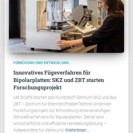
FORSCHUNG UND ENTWICKLUNG
Innovatives Fügeverfahren für
Bipolarplatten: SKZ und ZBT starten
Forschungsprojekt
Mit SCoPE starten das Kunststoff-Zentrum SKZ und das
ZBT – Zentrum für BrennstoffzellenTechnik GmbH ein
Forschungsprojekt zur Entwicklung eines einstufigen
Schweißverfahrens für Bipolarplatten. Ziel ist eine
wirtschaftliche und effiziente Herstellungslösung –
insbesondere für kleine und
Weiterlesen…