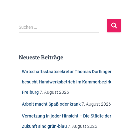
S
Suchen …
u
c
h
e
Neueste Beiträge
n
n
Wirtschaftsstaatssekretär Thomas Dörflinger
a
c
besucht Handwerksbetrieb im Kammerbezirk
h
Freiburg
7. August 2026
:
Arbeit macht Spaß oder krank
7. August 2026
Vernetzung in jeder Hinsicht – Die Städte der
Zukunft sind grün-blau
7. August 2026