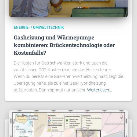
ENERGIE- / UMWELTTECHNIK
Gasheizung und Wärmepumpe
kombinieren: Brückentechnologie oder
Kostenfalle?
Die Kosten für Gas schwanken stark und auch die
zusätzlichen CO2-Kosten machen das Heizen teurer.
Wenn du bereits eine Gas-Brennwertheizung hast, liegt die
Überlegung nahe, sie zu einer Gas-Hybridheizung
aufzurüsten. Dann springt nur an sehr
Weiterlesen…