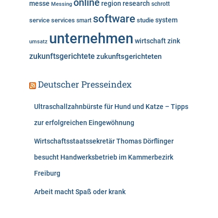
online
messe
region
research
Messing
schrott
software
system
service
services
studie
smart
unternehmen
wirtschaft
zink
umsatz
zukunftsgerichtete
zukunftsgerichteten
Deutscher Presseindex
Ultraschallzahnbürste für Hund und Katze – Tipps
zur erfolgreichen Eingewöhnung
Wirtschaftsstaatssekretär Thomas Dörflinger
besucht Handwerksbetrieb im Kammerbezirk
Freiburg
Arbeit macht Spaß oder krank