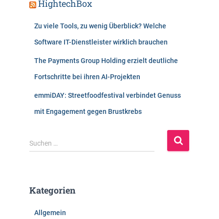
HightechBox
Zu viele Tools, zu wenig Überblick? Welche
Software IT-Dienstleister wirklich brauchen
The Payments Group Holding erzielt deutliche
Fortschritte bei ihren AI-Projekten
emmiDAY: Streetfoodfestival verbindet Genuss
mit Engagement gegen Brustkrebs
S
Suchen …
u
c
h
e
Kategorien
n
n
Allgemein
a