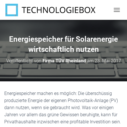
N
A
V
I
G
Energiespeicher für Solarenergie
A
T
wirtschaftlich nutzen
I
O
Veröffentlicht von
Firma TÜV Rheinland
am
23. Mai 2017
N
U
M
S
C
H
Energiespeicher machen es möglich: Die überschüssig
A
produzierte Energie der eigenen Photovoltaik-Anlage (PV)
L
T
dann nutzen, wenn sie gebraucht wird. Was vor einigen
E
Jahren vor allem das grüne Gewissen beruhigte, kann für
N
Privathaushalte inzwischen eine profitable Investition sein.