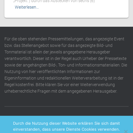
„Projekt“) durch das Abstecken von sechs (6)
Weiterlesen…
Für die oben stehenden Pressemitteilungen, das angezeigte Event
bzw. das Stellenangebot sowie für das angezeigte Bild- und
Tonmaterial ist allein der jeweils angegebene Herausgeber
verantwortlich. Dieser ist in der Regel auch Urheber der Pressetexte
sowie der angehängten Bild-, Ton- und Informationsmaterialien. Die
Nutzung von hier veröffentlichten Informationen zur
Eigeninformation und redaktionellen Weiterverarbeitung ist in der
Regel kostenfrei. Bitte klären Sie vor einer Weiterverwendung
urheberrechtliche Fragen mit dem angegebenen Herausgeber.
DATENSCHUTZERKLÄRUNG
IMPRESSUM
KONTAKT
Durch die Nutzung dieser Website erklären Sie sich damit
einverstanden, dass unsere Dienste Cookies verwenden.