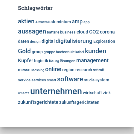
Schlagwörter
aktien
amp
aluminium
Altmetall
app
aussagen
cloud
CO2
corona
business
batterie
digitalisierung
digital
daten
Exploration
design
kunden
Gold
group
gruppe
hochschule
kabel
Kupfer
management
logistik
lösungen
lösung
online
messe
region
research
Messing
schrott
software
system
service
services
studie
smart
unternehmen
wirtschaft
zink
umsatz
zukunftsgerichtete
zukunftsgerichteten