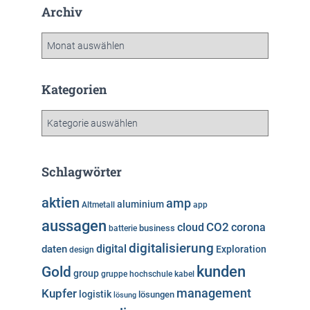
Archiv
A
r
c
h
Kategorien
i
v
K
a
t
e
Schlagwörter
g
o
aktien
amp
aluminium
Altmetall
app
r
aussagen
i
cloud
CO2
corona
business
batterie
e
digitalisierung
digital
daten
Exploration
design
n
kunden
Gold
group
gruppe
hochschule
kabel
Kupfer
management
logistik
lösungen
lösung