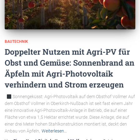
BAUTECHNIK
Doppelter Nutzen mit Agri-PV für
Obst und Gemüse: Sonnenbrand an
Äpfeln mit Agri-Photovoltaik
verhindern und Strom erzeugen
Sonnengeküsst: Agri-Photovoltaik auf dem Obsthof Vollmer Auf
dem Obsthof Vollmer in Oberkirch-Nußbach ist seit fast einem Jahr
eine innovative Agri-Photovoltaik-Anlage in Betrieb, die auf einer
Fläche von etwa 1,5 Hektar errichtet wurde. Diese Anlage, die auf
einer drei Meter hohen Stahlkonstruktion montiert ist, deckt den
Anbau von Äpfeln,
Weiterlesen…