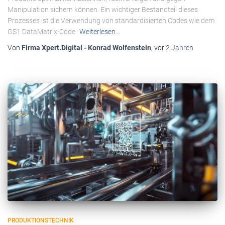
Manipulation sichern können. Ein wichtiger Bestandteil dieses
Prozesses ist die Verwendung von standardisierten Codes wie dem
GS1 DataMatrix-Code.
Weiterlesen…
Von
Firma Xpert.Digital - Konrad Wolfenstein
, vor
2 Jahren
PRODUKTIONSTECHNIK