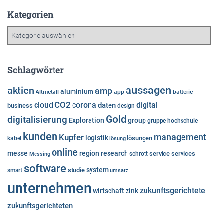
c
h
Kategorien
i
K
v
a
t
e
Schlagwörter
g
o
aussagen
aktien
amp
aluminium
Altmetall
app
batterie
r
cloud
CO2
corona
digital
daten
business
i
design
e
Gold
digitalisierung
Exploration
group
gruppe
hochschule
n
kunden
Kupfer
management
logistik
lösungen
kabel
lösung
online
messe
region
research
service
services
Messing
schrott
software
system
studie
smart
umsatz
unternehmen
zukunftsgerichtete
wirtschaft
zink
zukunftsgerichteten