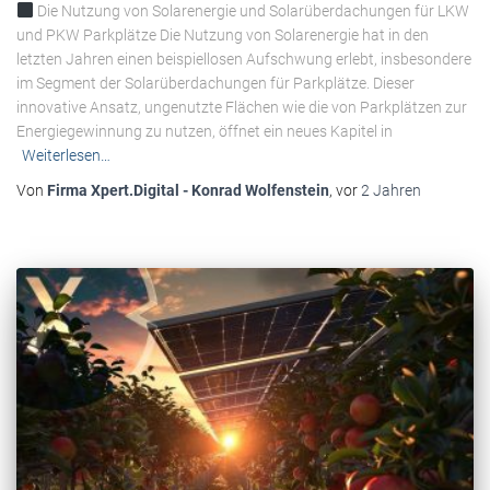
Die Nutzung von Solarenergie und Solarüberdachungen für LKW
und PKW Parkplätze Die Nutzung von Solarenergie hat in den
letzten Jahren einen beispiellosen Aufschwung erlebt, insbesondere
im Segment der Solarüberdachungen für Parkplätze. Dieser
innovative Ansatz, ungenutzte Flächen wie die von Parkplätzen zur
Energiegewinnung zu nutzen, öffnet ein neues Kapitel in
Weiterlesen…
Von
Firma Xpert.Digital - Konrad Wolfenstein
, vor
2 Jahren