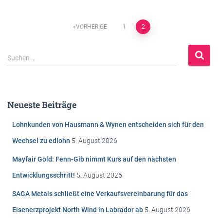
Beitragsnavigation
VORHERIGE
1
2
S
Suchen …
u
c
h
e
Neueste Beiträge
n
n
Lohnkunden von Hausmann & Wynen entscheiden sich für den
a
c
Wechsel zu edlohn
5. August 2026
h
Mayfair Gold: Fenn-Gib nimmt Kurs auf den nächsten
:
Entwicklungsschritt!
5. August 2026
SAGA Metals schließt eine Verkaufsvereinbarung für das
Eisenerzprojekt North Wind in Labrador ab
5. August 2026