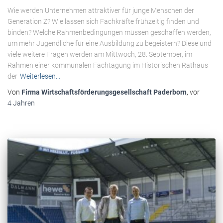
Wie werden Unternehmen attraktiver für junge Menschen der
Generation Z? Wie lassen sich Fachkräfte frühzeitig finden und
binden? Welche Rahmenbedingungen müssen geschaffen werden,
um mehr Jugendliche für eine Ausbildung zu begeistern? Diese und
viele weitere Fragen werden am Mittwoch, 28. September, im
Rahmen einer kommunalen Fachtagung im Historischen Rathaus
der
Weiterlesen…
Von
Firma Wirtschaftsförderungsgesellschaft Paderborn
, vor
4 Jahren