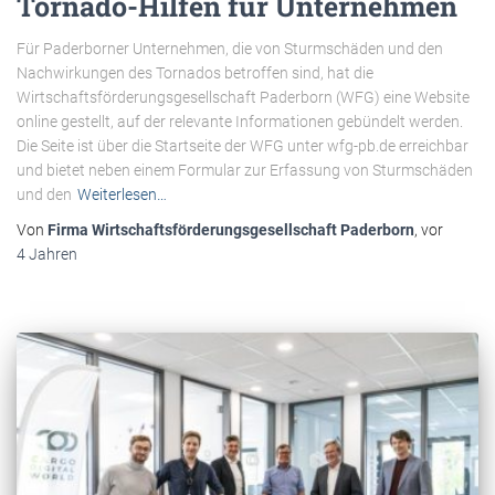
Tornado-Hilfen für Unternehmen
Für Paderborner Unternehmen, die von Sturmschäden und den
Nachwirkungen des Tornados betroffen sind, hat die
Wirtschaftsförderungsgesellschaft Paderborn (WFG) eine Website
online gestellt, auf der relevante Informationen gebündelt werden.
Die Seite ist über die Startseite der WFG unter wfg-pb.de erreichbar
und bietet neben einem Formular zur Erfassung von Sturmschäden
und den
Weiterlesen…
Von
Firma Wirtschaftsförderungsgesellschaft Paderborn
, vor
4 Jahren