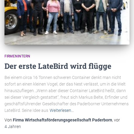
FIRMENINTERN
Der erste LateBird wird flügge
Bei einem circa 16 Tonnen schweren Container denkt man nicht
sofort an einen kleinen Vogel, der das Nest verlässt, um in die Welt
hinauszufliegen. „Wenn aber dieser Container LateBird heißt, dann
sei dieser Vergleich gestattet“, freut sich Markus Belte, Erfinder und
geschäftsführender Gesellschafter des Paderborner Unternehmens
LateBird. Seine Idee aus
Weiterlesen…
Von
Firma Wirtschaftsförderungsgesellschaft Paderborn
, vor
4 Jahren