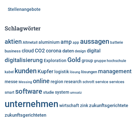
Stellenangebote
Schlagwörter
aussagen
aktien
amp
aluminium
Altmetall
app
batterie
cloud
CO2
corona
digital
daten
business
design
Gold
digitalisierung
Exploration
group
gruppe
hochschule
kunden
Kupfer
management
logistik
lösungen
kabel
lösung
online
messe
region
research
service
services
Messing
schrott
software
system
studie
smart
umsatz
unternehmen
zukunftsgerichtete
wirtschaft
zink
zukunftsgerichteten