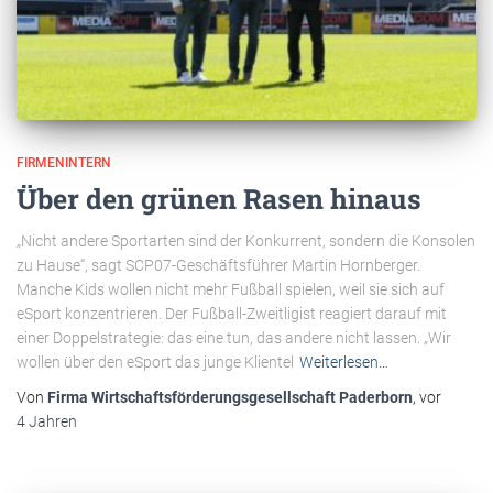
FIRMENINTERN
Über den grünen Rasen hinaus
„Nicht andere Sportarten sind der Konkurrent, sondern die Konsolen
zu Hause“, sagt SCP07-Geschäftsführer Martin Hornberger.
Manche Kids wollen nicht mehr Fußball spielen, weil sie sich auf
eSport konzentrieren. Der Fußball-Zweitligist reagiert darauf mit
einer Doppelstrategie: das eine tun, das andere nicht lassen. „Wir
wollen über den eSport das junge Klientel
Weiterlesen…
Von
Firma Wirtschaftsförderungsgesellschaft Paderborn
, vor
4 Jahren