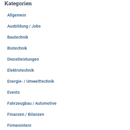
Kategorien
n
n
Allgemein
a
c
Ausbildung / Jobs
h
:
Bautechnik
Biotechnik
Dienstleistungen
Elektrotechnik
Energie- / Umwelttechnik
Events
Fahrzeugbau / Automotive
Finanzen / Bilanzen
Firmenintern