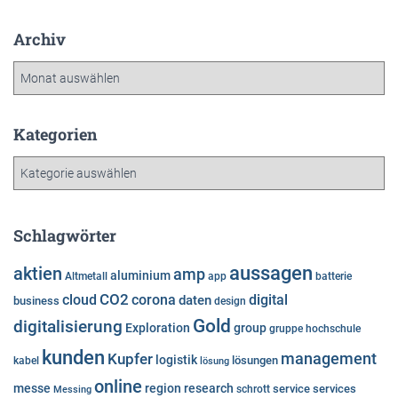
Archiv
A
r
c
h
Kategorien
i
K
v
a
t
e
Schlagwörter
g
o
aussagen
aktien
amp
aluminium
Altmetall
app
batterie
r
cloud
CO2
corona
digital
daten
business
i
design
e
Gold
digitalisierung
Exploration
group
gruppe
hochschule
n
kunden
Kupfer
management
logistik
lösungen
kabel
lösung
online
messe
region
research
service
services
Messing
schrott