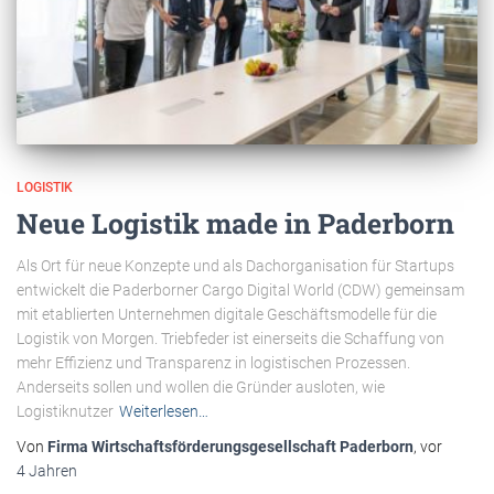
LOGISTIK
Neue Logistik made in Paderborn
Als Ort für neue Konzepte und als Dachorganisation für Startups
entwickelt die Paderborner Cargo Digital World (CDW) gemeinsam
mit etablierten Unternehmen digitale Geschäftsmodelle für die
Logistik von Morgen. Triebfeder ist einerseits die Schaffung von
mehr Effizienz und Transparenz in logistischen Prozessen.
Anderseits sollen und wollen die Gründer ausloten, wie
Logistiknutzer
Weiterlesen…
Von
Firma Wirtschaftsförderungsgesellschaft Paderborn
, vor
4 Jahren