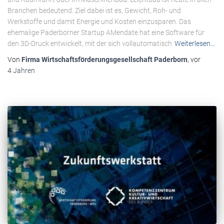
Branchen bedeutend. Ziel dabei ist es, Gewicht, Roh- und
Werkstoffe und damit Energie und Kosten einzusparen. Das
ehemalige Paderborner Startup AMendate hat eine Software für
den 3D-Druck entwickelt, mit der sich vollautomatisch
Weiterlesen…
Von
Firma Wirtschaftsförderungsgesellschaft Paderborn
, vor
4 Jahren