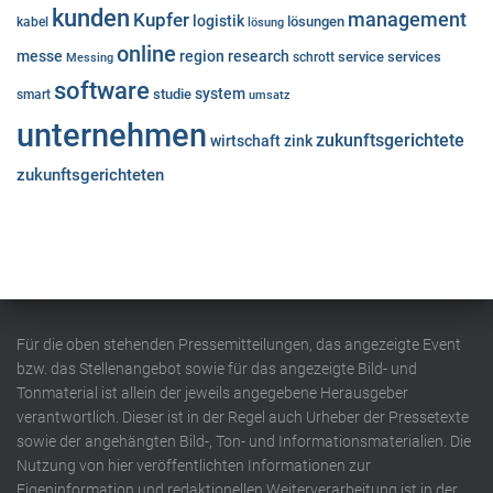
kunden
Kupfer
management
logistik
lösungen
kabel
lösung
online
messe
region
research
service
services
Messing
schrott
software
system
studie
smart
umsatz
unternehmen
zukunftsgerichtete
wirtschaft
zink
zukunftsgerichteten
Für die oben stehenden Pressemitteilungen, das angezeigte Event
bzw. das Stellenangebot sowie für das angezeigte Bild- und
Tonmaterial ist allein der jeweils angegebene Herausgeber
verantwortlich. Dieser ist in der Regel auch Urheber der Pressetexte
sowie der angehängten Bild-, Ton- und Informationsmaterialien. Die
Nutzung von hier veröffentlichten Informationen zur
Eigeninformation und redaktionellen Weiterverarbeitung ist in der