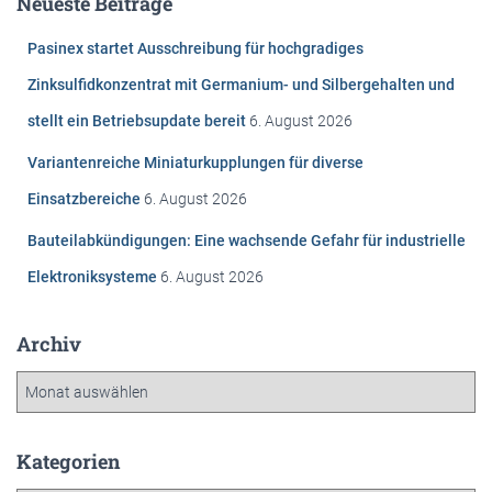
Neueste Beiträge
n
n
Pasinex startet Ausschreibung für hochgradiges
a
c
Zinksulfidkonzentrat mit Germanium- und Silbergehalten und
h
stellt ein Betriebsupdate bereit
6. August 2026
:
Variantenreiche Miniaturkupplungen für diverse
Einsatzbereiche
6. August 2026
Bauteilabkündigungen: Eine wachsende Gefahr für industrielle
Elektroniksysteme
6. August 2026
Archiv
A
r
c
h
Kategorien
i