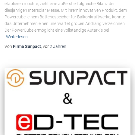
etablieren möchte, zieht eine äußerst erfolgreiche Bilanz der
diesjährigen Intersolar Messe. Mit ihrem innovativen Produkt, dem
Powercube, einem Batteriespeicher für Balkonkraftwerke, konnte
das Unternehmen einen unerwartet großen Andrang verzeichnen..
Der PowerCube ermöglicht eine vollständige Autarkie bei
Weiterlesen…
Von
Firma Sunpact
, vor
2 Jahren