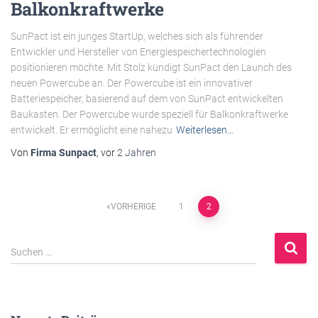
Balkonkraftwerke
SunPact ist ein junges StartUp, welches sich als führender
Entwickler und Hersteller von Energiespeichertechnologien
positionieren möchte. Mit Stolz kündigt SunPact den Launch des
neuen Powercube an. Der Powercube ist ein innovativer
Batteriespeicher, basierend auf dem von SunPact entwickelten
Baukasten. Der Powercube wurde speziell für Balkonkraftwerke
entwickelt. Er ermöglicht eine nahezu
Weiterlesen…
Von
Firma Sunpact
, vor
2 Jahren
Beitragsnavigation
VORHERIGE
1
2
S
Suchen …
u
c
h
e