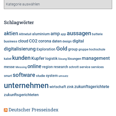
K
v
a
t
e
Schlagwörter
g
o
aussagen
aktien
amp
aluminium
Altmetall
app
batterie
r
cloud
CO2
corona
digital
daten
business
i
design
e
Gold
digitalisierung
Exploration
group
gruppe
hochschule
n
kunden
Kupfer
management
logistik
lösungen
kabel
lösung
online
messe
region
research
service
services
Messing
schrott
software
system
studie
smart
umsatz
unternehmen
zukunftsgerichtete
wirtschaft
zink
zukunftsgerichteten
Deutscher Presseindex