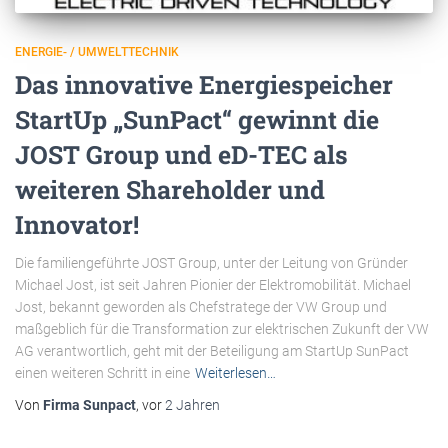
ENERGIE- / UMWELTTECHNIK
Das innovative Energiespeicher
StartUp „SunPact“ gewinnt die
JOST Group und eD-TEC als
weiteren Shareholder und
Innovator!
Die familiengeführte JOST Group, unter der Leitung von Gründer
Michael Jost, ist seit Jahren Pionier der Elektromobilität. Michael
Jost, bekannt geworden als Chefstratege der VW Group und
maßgeblich für die Transformation zur elektrischen Zukunft der VW
AG verantwortlich, geht mit der Beteiligung am StartUp SunPact
einen weiteren Schritt in eine
Weiterlesen…
Von
Firma Sunpact
, vor
2 Jahren