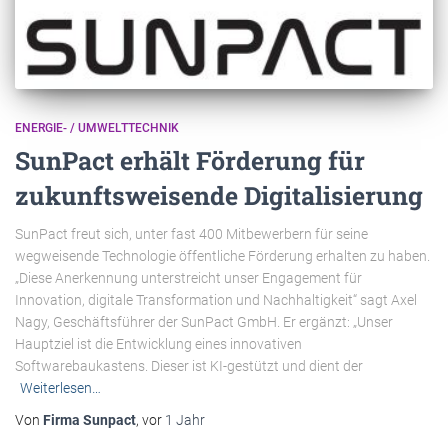
ENERGIE- / UMWELTTECHNIK
SunPact erhält Förderung für
zukunftsweisende Digitalisierung
SunPact freut sich, unter fast 400 Mitbewerbern für seine
wegweisende Technologie öffentliche Förderung erhalten zu haben.
„Diese Anerkennung unterstreicht unser Engagement für
Innovation, digitale Transformation und Nachhaltigkeit“ sagt Axel
Nagy, Geschäftsführer der SunPact GmbH. Er ergänzt: „Unser
Hauptziel ist die Entwicklung eines innovativen
Softwarebaukastens. Dieser ist KI-gestützt und dient der
Weiterlesen…
Von
Firma Sunpact
, vor
1 Jahr