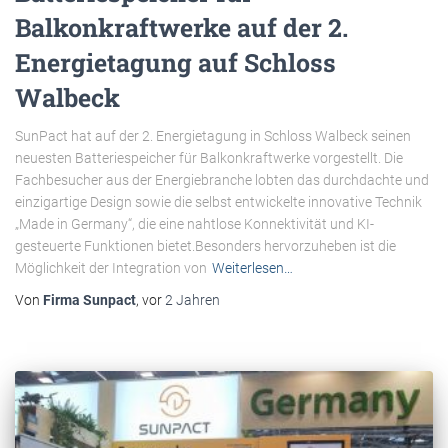
Balkonkraftwerke auf der 2.
Energietagung auf Schloss
Walbeck
SunPact hat auf der 2. Energietagung in Schloss Walbeck seinen
neuesten Batteriespeicher für Balkonkraftwerke vorgestellt. Die
Fachbesucher aus der Energiebranche lobten das durchdachte und
einzigartige Design sowie die selbst entwickelte innovative Technik
„Made in Germany“, die eine nahtlose Konnektivität und KI-
gesteuerte Funktionen bietet.Besonders hervorzuheben ist die
Möglichkeit der Integration von
Weiterlesen…
Von
Firma Sunpact
, vor
2 Jahren