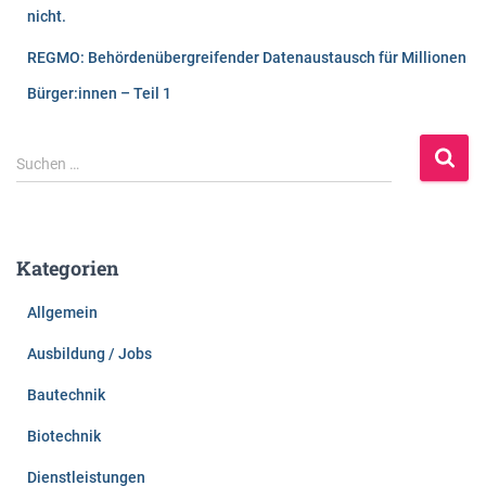
nicht.
REGMO: Behördenübergreifender Datenaustausch für Millionen
Bürger:innen – Teil 1
S
Suchen …
u
c
h
e
Kategorien
n
n
Allgemein
a
c
Ausbildung / Jobs
h
:
Bautechnik
Biotechnik
Dienstleistungen