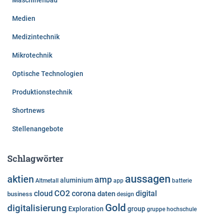
Medien
Medizintechnik
Mikrotechnik
Optische Technologien
Produktionstechnik
Shortnews
Stellenangebote
Schlagwörter
aussagen
aktien
amp
aluminium
Altmetall
app
batterie
cloud
CO2
corona
digital
daten
business
design
Gold
digitalisierung
Exploration
group
gruppe
hochschule