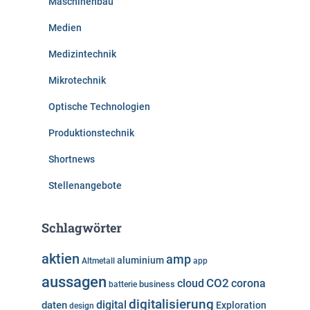
Maschinenbau
Medien
Medizintechnik
Mikrotechnik
Optische Technologien
Produktionstechnik
Shortnews
Stellenangebote
Schlagwörter
aktien
amp
aluminium
Altmetall
app
aussagen
cloud
CO2
corona
business
batterie
digitalisierung
digital
daten
Exploration
design