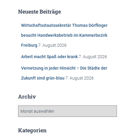
h
e
Neueste Beiträge
n
n
Wirtschaftsstaatssekretär Thomas Dörflinger
a
c
besucht Handwerksbetrieb im Kammerbezirk
h
Freiburg
7. August 2026
:
Arbeit macht Spaß oder krank
7. August 2026
Vernetzung in jeder Hinsicht – Die Städte der
Zukunft sind grün-blau
7. August 2026
Archiv
A
r
c
h
Kategorien