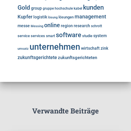
kunden
Gold
group
gruppe
hochschule
kabel
Kupfer
management
logistik
lösungen
lösung
online
messe
region
research
Messing
schrott
software
system
service
services
studie
smart
unternehmen
wirtschaft
zink
umsatz
zukunftsgerichtete
zukunftsgerichteten
Verwandte Beiträge