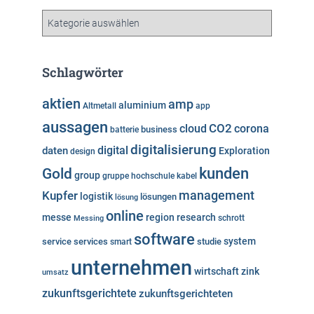
i
v
K
a
t
e
Schlagwörter
g
o
aktien
amp
aluminium
Altmetall
app
r
aussagen
i
cloud
CO2
corona
business
batterie
e
digitalisierung
digital
daten
Exploration
design
n
kunden
Gold
group
gruppe
hochschule
kabel
Kupfer
management
logistik
lösungen
lösung
online
messe
region
research
Messing
schrott
software
system
service
services
studie
smart
unternehmen
wirtschaft
zink
umsatz
zukunftsgerichtete
zukunftsgerichteten