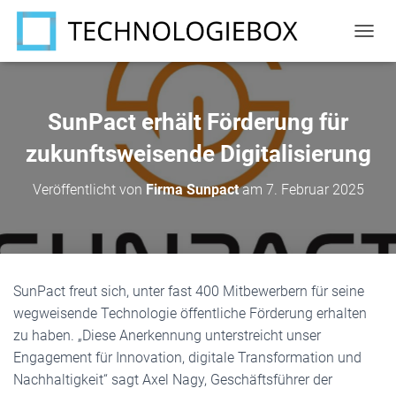
N
A
V
I
G
SunPact erhält Förderung für
A
T
zukunftsweisende Digitalisierung
I
O
Veröffentlicht von
Firma Sunpact
am
7. Februar 2025
N
U
M
S
C
H
SunPact freut sich, unter fast 400 Mitbewerbern für seine
A
wegweisende Technologie öffentliche Förderung erhalten
L
T
zu haben. „Diese Anerkennung unterstreicht unser
E
Engagement für Innovation, digitale Transformation und
N
Nachhaltigkeit“ sagt Axel Nagy, Geschäftsführer der