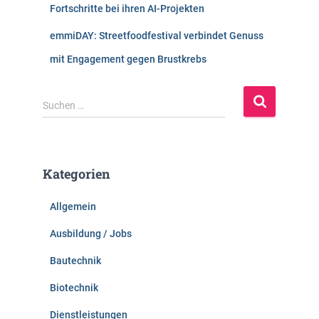
Fortschritte bei ihren AI-Projekten
emmiDAY: Streetfoodfestival verbindet Genuss
mit Engagement gegen Brustkrebs
S
Suchen …
u
c
h
e
Kategorien
n
n
Allgemein
a
c
Ausbildung / Jobs
h
:
Bautechnik
Biotechnik
Dienstleistungen