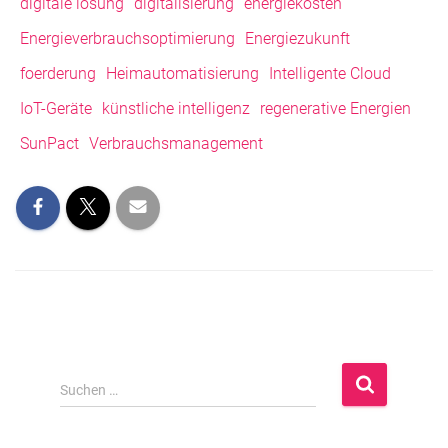
digitale lösung
digitalisierung
energiekosten
Energieverbrauchsoptimierung
Energiezukunft
foerderung
Heimautomatisierung
Intelligente Cloud
IoT-Geräte
künstliche intelligenz
regenerative Energien
SunPact
Verbrauchsmanagement
S
Suchen …
u
c