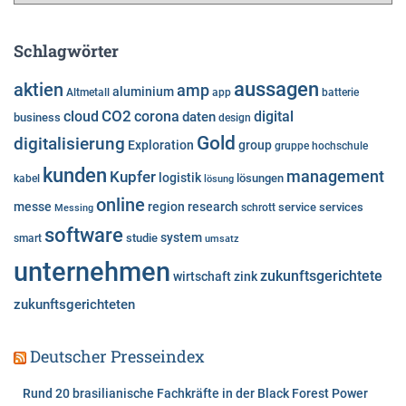
t
e
Schlagwörter
g
o
aussagen
aktien
amp
aluminium
Altmetall
app
batterie
r
cloud
CO2
corona
digital
daten
business
i
design
e
Gold
digitalisierung
Exploration
group
gruppe
hochschule
n
kunden
Kupfer
management
logistik
lösungen
kabel
lösung
online
messe
region
research
service
services
Messing
schrott
software
system
studie
smart
umsatz
unternehmen
zukunftsgerichtete
wirtschaft
zink
zukunftsgerichteten
Deutscher Presseindex
Rund 20 brasilianische Fachkräfte in der Black Forest Power