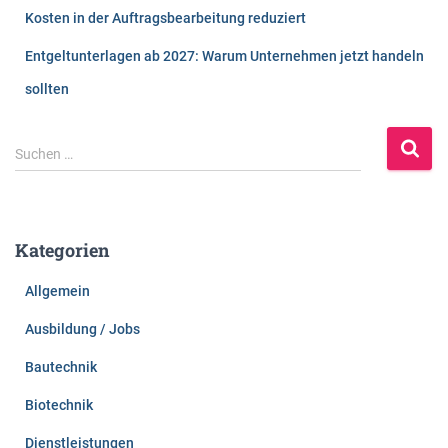
Kosten in der Auftragsbearbeitung reduziert
Entgeltunterlagen ab 2027: Warum Unternehmen jetzt handeln
sollten
S
Suchen …
u
c
h
e
Kategorien
n
n
Allgemein
a
c
Ausbildung / Jobs
h
:
Bautechnik
Biotechnik
Dienstleistungen