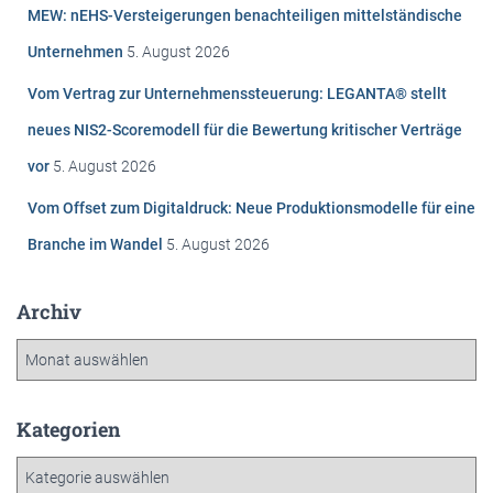
n
MEW: nEHS-Versteigerungen benachteiligen mittelständische
a
c
Unternehmen
5. August 2026
h
Vom Vertrag zur Unternehmenssteuerung: LEGANTA® stellt
:
neues NIS2-Scoremodell für die Bewertung kritischer Verträge
vor
5. August 2026
Vom Offset zum Digitaldruck: Neue Produktionsmodelle für eine
Branche im Wandel
5. August 2026
Archiv
A
r
c
h
Kategorien
i
K
v
a