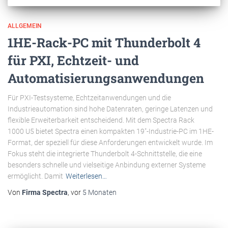
ALLGEMEIN
1HE-Rack-PC mit Thunderbolt 4
für PXI, Echtzeit- und
Automatisierungsanwendungen
Für PXI-Testsysteme, Echtzeitanwendungen und die
Industrieautomation sind hohe Datenraten, geringe Latenzen und
flexible Erweiterbarkeit entscheidend. Mit dem Spectra Rack
1000 U5 bietet Spectra einen kompakten 19"-Industrie-PC im 1HE-
Format, der speziell für diese Anforderungen entwickelt wurde. Im
Fokus steht die integrierte Thunderbolt 4-Schnittstelle, die eine
besonders schnelle und vielseitige Anbindung externer Systeme
ermöglicht. Damit
Weiterlesen…
Von
Firma Spectra
, vor
5 Monaten