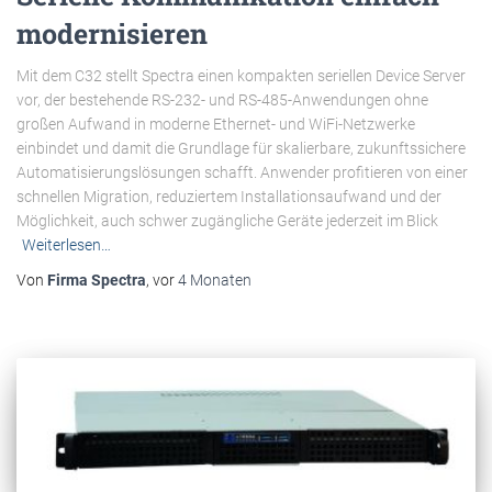
modernisieren
Mit dem C32 stellt Spectra einen kompakten seriellen Device Server
vor, der bestehende RS-232- und RS-485-Anwendungen ohne
großen Aufwand in moderne Ethernet- und WiFi-Netzwerke
einbindet und damit die Grundlage für skalierbare, zukunftssichere
Automatisierungslösungen schafft. Anwender profitieren von einer
schnellen Migration, reduziertem Installationsaufwand und der
Möglichkeit, auch schwer zugängliche Geräte jederzeit im Blick
Weiterlesen…
Von
Firma Spectra
, vor
4 Monaten