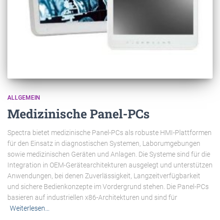
ALLGEMEIN
Medizinische Panel-PCs
Spectra bietet medizinische Panel-PCs als robuste HMI-Plattformen
für den Einsatz in diagnostischen Systemen, Laborumgebungen
sowie medizinischen Geräten und Anlagen. Die Systeme sind für die
Integration in OEM-Gerätearchitekturen ausgelegt und unterstützen
Anwendungen, bei denen Zuverlässigkeit, Langzeitverfügbarkeit
und sichere Bedienkonzepte im Vordergrund stehen. Die Panel-PCs
basieren auf industriellen x86-Architekturen und sind für
Weiterlesen…