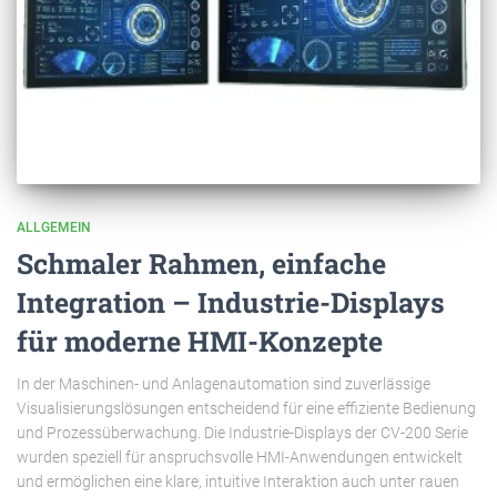
ALLGEMEIN
Schmaler Rahmen, einfache
Integration – Industrie-Displays
für moderne HMI-Konzepte
In der Maschinen- und Anlagenautomation sind zuverlässige
Visualisierungslösungen entscheidend für eine effiziente Bedienung
und Prozessüberwachung. Die Industrie-Displays der CV-200 Serie
wurden speziell für anspruchsvolle HMI-Anwendungen entwickelt
und ermöglichen eine klare, intuitive Interaktion auch unter rauen