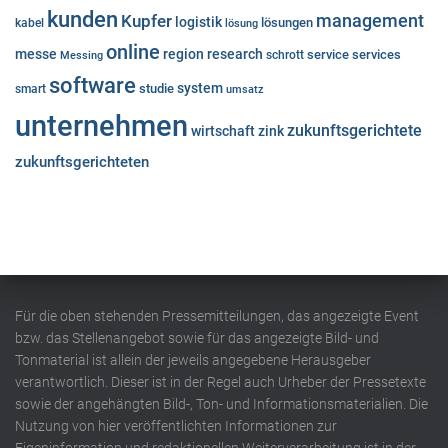
kunden
Kupfer
management
logistik
lösungen
kabel
lösung
online
messe
region
research
service
services
Messing
schrott
software
system
studie
smart
umsatz
unternehmen
zukunftsgerichtete
wirtschaft
zink
zukunftsgerichteten
Für die oben stehenden Pressemitteilungen, das angezeigte Event
bzw. das Stellenangebot sowie für das angezeigte Bild- und
Tonmaterial ist allein der jeweils angegebene Herausgeber
verantwortlich. Dieser ist in der Regel auch Urheber der Pressetexte
sowie der angehängten Bild-, Ton- und Informationsmaterialien. Die
Nutzung von hier veröffentlichten Informationen zur