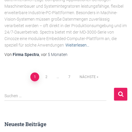
Maschinenbauer und Systemintegratoren leistungsfähige, flexibel
erweiterbare Industrie-PC-Plattformen. Besonders in Machine-
Vision-Systemen müssen große Datenmengen zuverlässig
verarbeitet werden – oft direkt in der Produktionsumgebung und im
24/7-Dauerbetrieb. Spectra bietet mit der MD-3000-Serie von
Cincoze eine modulare Embedded-Computer-Plattform an, die
speziell für solche Anwendungen
Weiterlesen…
Von
Firma Spectra
, vor
5 Monaten
Beitragsnavigation
1
2
…
7
NÄCHSTE
S
Suchen …
u
c
h
e
Neueste Beiträge
n