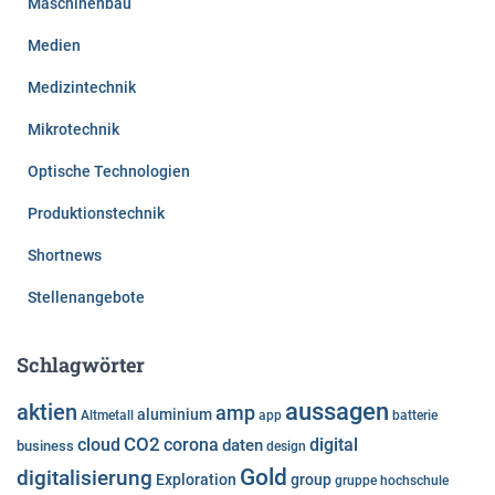
Maschinenbau
Medien
Medizintechnik
Mikrotechnik
Optische Technologien
Produktionstechnik
Shortnews
Stellenangebote
Schlagwörter
aussagen
aktien
amp
aluminium
Altmetall
app
batterie
cloud
CO2
corona
digital
daten
business
design
Gold
digitalisierung
Exploration
group
gruppe
hochschule