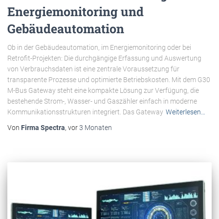
Energiemonitoring und
Gebäudeautomation
Ob in der Gebäudeautomation, im Energiemonitoring oder bei
Retrofit-Projekten: Die durchgängige Erfassung und Auswertung
von Verbrauchsdaten ist eine zentrale Voraussetzung für
transparente Prozesse und optimierte Betriebskosten. Mit dem G30
M-Bus Gateway steht eine kompakte Lösung zur Verfügung, die
bestehende Strom-, Wasser- und Gaszähler einfach in moderne
Kommunikationsstrukturen integriert. Das Gateway
Weiterlesen…
Von
Firma Spectra
, vor
3 Monaten