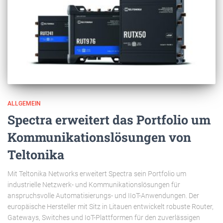
ALLGEMEIN
Spectra erweitert das Portfolio um
Kommunikationslösungen von
Teltonika
Mit Teltonika Networks erweitert Spectra sein Portfolio um
industrielle Netzwerk- und Kommunikationslösungen für
anspruchsvolle Automatisierungs- und IIoT-Anwendungen. Der
europäische Hersteller mit Sitz in Litauen entwickelt robuste Router,
Gateways, Switches und IoT-Plattformen für den zuverlässigen