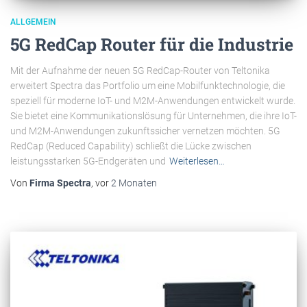
ALLGEMEIN
5G RedCap Router für die Industrie
Mit der Aufnahme der neuen 5G RedCap-Router von Teltonika
erweitert Spectra das Portfolio um eine Mobilfunktechnologie, die
speziell für moderne IoT- und M2M-Anwendungen entwickelt wurde.
Sie bietet eine Kommunikationslösung für Unternehmen, die ihre IoT-
und M2M-Anwendungen zukunftssicher vernetzen möchten. 5G
RedCap (Reduced Capability) schließt die Lücke zwischen
leistungsstarken 5G-Endgeräten und
Weiterlesen…
Von
Firma Spectra
, vor
2 Monaten