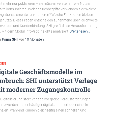
ht mehr nur publizieren – sie müssen verstehen, wie Nutzer
alte konsumieren. Welche Suchbegriffe verwenden sie? Welche
igationselemente funktionieren? Welche Funktionen bleiben
enutzt? Diese Fragen entscheiden zunehmend über Reichweite,
version und Kundenbindung. SHI greift diese Herausforderung
: Mit dem Modul InfoPilot Insights analysiert
Weiterlesen…
n
Firma SHI
, vor
10 Monaten
DIEN
igitale Geschäftsmodelle im
mbruch: SHI unterstützt Verlage
it moderner Zugangskontrolle
 Digitalisierung stellt Verlage vor große Herausforderungen:
alte werden immer häufiger digital abonniert oder einzeln
enziert, während Kunden gleichzeitig einen schnellen und