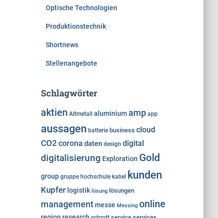
Optische Technologien
Produktionstechnik
Shortnews
Stellenangebote
Schlagwörter
aktien
amp
aluminium
Altmetall
app
aussagen
cloud
business
batterie
CO2
corona
digital
daten
design
Gold
digitalisierung
Exploration
kunden
group
gruppe
hochschule
kabel
Kupfer
logistik
lösungen
lösung
online
management
messe
Messing
region
research
service
services
schrott