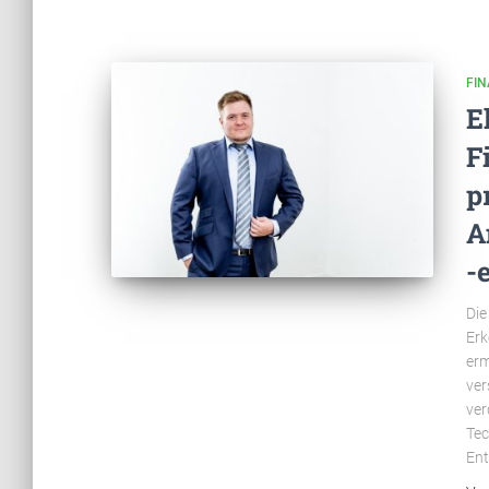
FIN
E
F
p
A
-
Die
Erk
erm
ver
ver
Tec
Ent