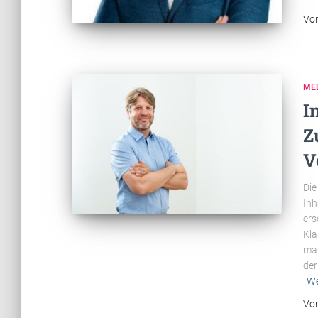
Vo
ME
I
Z
V
Die
Inh
ers
Kla
man
der
We
Vo