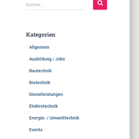
S
Suchen …
u
c
h
e
Kategorien
n
n
Allgemein
a
c
Ausbildung / Jobs
h
:
Bautechnik
Biotechnik
Dienstleistungen
Elektrotechnik
Energie- / Umwelttechnik
Events