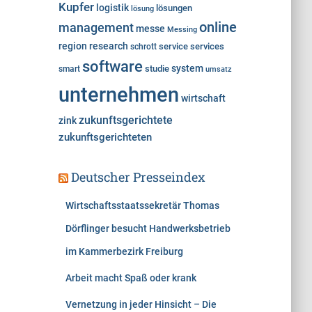
Kupfer
logistik
lösungen
lösung
online
management
messe
Messing
region
research
service
services
schrott
software
system
studie
smart
umsatz
unternehmen
wirtschaft
zukunftsgerichtete
zink
zukunftsgerichteten
Deutscher Presseindex
Wirtschaftsstaatssekretär Thomas
Dörflinger besucht Handwerksbetrieb
im Kammerbezirk Freiburg
Arbeit macht Spaß oder krank
Vernetzung in jeder Hinsicht – Die