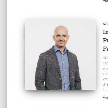
Vo
AL
I
P
F
Mit
Fac
erm
ver
ver
dir
kom
Vo