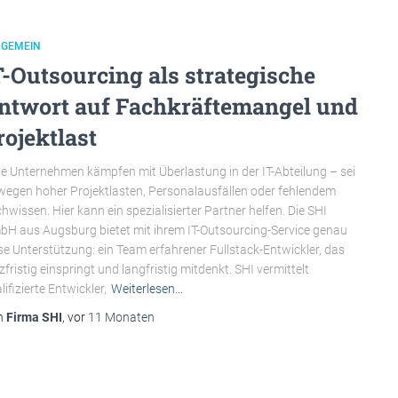
LGEMEIN
T-Outsourcing als strategische
ntwort auf Fachkräftemangel und
rojektlast
le Unternehmen kämpfen mit Überlastung in der IT-Abteilung – sei
wegen hoher Projektlasten, Personalausfällen oder fehlendem
hwissen. Hier kann ein spezialisierter Partner helfen. Die SHI
H aus Augsburg bietet mit ihrem IT-Outsourcing-Service genau
se Unterstützung: ein Team erfahrener Fullstack-Entwickler, das
zfristig einspringt und langfristig mitdenkt. SHI vermittelt
lifizierte Entwickler,
Weiterlesen…
n
Firma SHI
, vor
11 Monaten