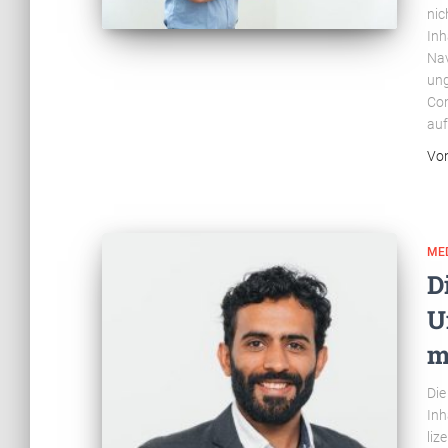
nic
Inh
Nav
ung
Con
auf
Vo
ME
D
U
m
Die
Inh
liz