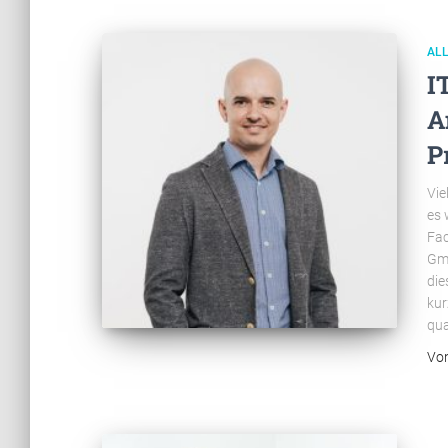
AL
I
A
P
Vie
es 
Fac
Gmb
die
kur
qua
Vo