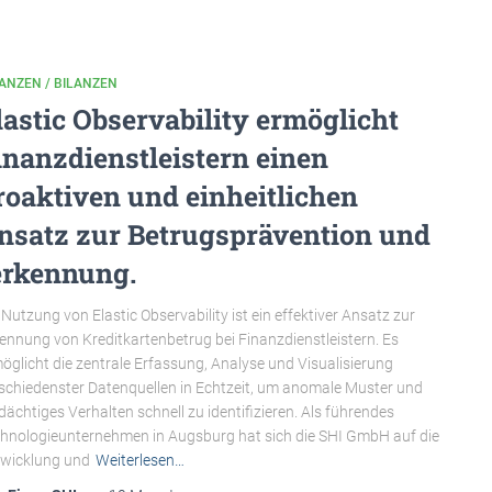
ANZEN / BILANZEN
lastic Observability ermöglicht
inanzdienstleistern einen
roaktiven und einheitlichen
nsatz zur Betrugsprävention und
erkennung.
 Nutzung von Elastic Observability ist ein effektiver Ansatz zur
ennung von Kreditkartenbetrug bei Finanzdienstleistern. Es
öglicht die zentrale Erfassung, Analyse und Visualisierung
schiedenster Datenquellen in Echtzeit, um anomale Muster und
dächtiges Verhalten schnell zu identifizieren. Als führendes
hnologieunternehmen in Augsburg hat sich die SHI GmbH auf die
wicklung und
Weiterlesen…