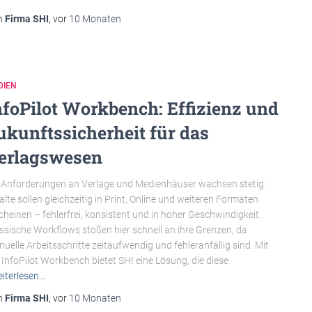
n
Firma SHI
, vor
10 Monaten
DIEN
nfoPilot Workbench: Effizienz und
ukunftssicherheit für das
erlagswesen
 Anforderungen an Verlage und Medienhäuser wachsen stetig:
alte sollen gleichzeitig in Print, Online und weiteren Formaten
cheinen – fehlerfrei, konsistent und in hoher Geschwindigkeit.
ssische Workflows stoßen hier schnell an ihre Grenzen, da
uelle Arbeitsschritte zeitaufwendig und fehleranfällig sind. Mit
 InfoPilot Workbench bietet SHI eine Lösung, die diese
iterlesen…
n
Firma SHI
, vor
10 Monaten