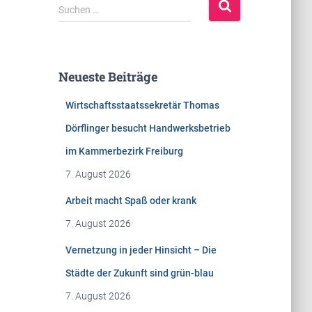
S
Suchen …
u
c
h
e
Neueste Beiträge
n
n
Wirtschaftsstaatssekretär Thomas
a
c
Dörflinger besucht Handwerksbetrieb
h
im Kammerbezirk Freiburg
:
7. August 2026
Arbeit macht Spaß oder krank
7. August 2026
Vernetzung in jeder Hinsicht – Die
Städte der Zukunft sind grün-blau
7. August 2026