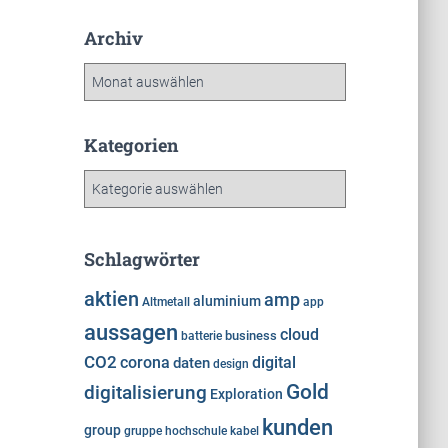
Archiv
A
r
c
h
Kategorien
i
K
v
a
t
e
Schlagwörter
g
o
aktien
amp
aluminium
Altmetall
app
r
aussagen
cloud
i
business
batterie
e
CO2
corona
digital
daten
design
n
Gold
digitalisierung
Exploration
kunden
group
gruppe
hochschule
kabel