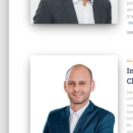
ein
dem
Bra
We
Vo
AL
I
C
Die
in 
wer
Die
höh
es,
und