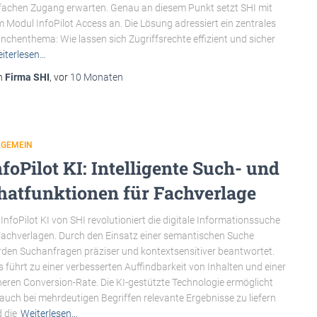
fachen Zugang erwarten. Genau an diesem Punkt setzt SHI mit
 Modul InfoPilot Access an. Die Lösung adressiert ein zentrales
nchenthema: Wie lassen sich Zugriffsrechte effizient und sicher
iterlesen…
n
Firma SHI
, vor
10 Monaten
LGEMEIN
nfoPilot KI: Intelligente Such- und
hatfunktionen für Fachverlage
 InfoPilot KI von SHI revolutioniert die digitale Informationssuche
Fachverlagen. Durch den Einsatz einer semantischen Suche
den Suchanfragen präziser und kontextsensitiver beantwortet.
s führt zu einer verbesserten Auffindbarkeit von Inhalten und einer
eren Conversion-Rate. Die KI-gestützte Technologie ermöglicht
 auch bei mehrdeutigen Begriffen relevante Ergebnisse zu liefern
 die
Weiterlesen…