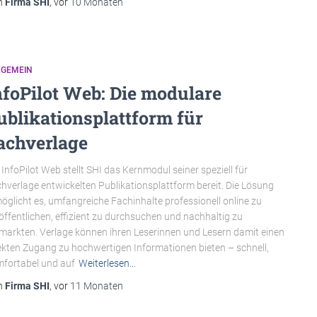
n
Firma SHI
, vor
10 Monaten
LGEMEIN
nfoPilot Web: Die modulare
ublikationsplattform für
achverlage
 InfoPilot Web stellt SHI das Kernmodul seiner speziell für
hverlage entwickelten Publikationsplattform bereit. Die Lösung
öglicht es, umfangreiche Fachinhalte professionell online zu
öffentlichen, effizient zu durchsuchen und nachhaltig zu
markten. Verlage können ihren Leserinnen und Lesern damit einen
ekten Zugang zu hochwertigen Informationen bieten – schnell,
fortabel und auf
Weiterlesen…
n
Firma SHI
, vor
11 Monaten