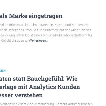
l als Marke eingetragen
t-/Bildmarke InfoPilot beim Deutschen Patent- und Markenamt
tlichen Schutz des Produkts und unterstreicht den Anspruch des
icklung. InfoPilot ist eine All-in-One-Publikationsplattform für
öglicht die Lösung
Weiterlesen…
DIEN
aten statt Bauchgefühl: Wie
erlage mit Analytics Kunden
esser verstehen
 Verlagswelt erlebt eine Verschiebung: Content-Anbieter müssen