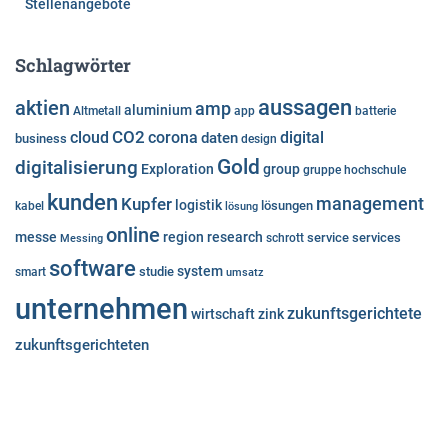
Stellenangebote
Schlagwörter
aussagen
aktien
amp
aluminium
Altmetall
app
batterie
cloud
CO2
corona
digital
daten
business
design
Gold
digitalisierung
Exploration
group
gruppe
hochschule
kunden
Kupfer
management
logistik
lösungen
kabel
lösung
online
messe
region
research
service
services
Messing
schrott
software
system
studie
smart
umsatz
unternehmen
zukunftsgerichtete
wirtschaft
zink
zukunftsgerichteten