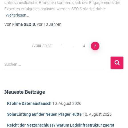
unterschiedlichster Branchen konnten dank des Engagements der
Experten erfolgreich realisiert werden. SEQIS startet daher
Weiterlesen…
Von
Firma SEQIS
, vor
10 Jahren
Beitragsnavigation
VORHERIGE
1
…
4
5
S
Suchen …
u
c
h
e
Neueste Beiträge
n
n
KI ohne Datenaustausch
10. August 2026
a
c
SolarLüftung auf der Neuen Prager Hütte
10. August 2026
h
:
Reicht der Netzanschluss? Warum Ladeinfrastruktur zuerst