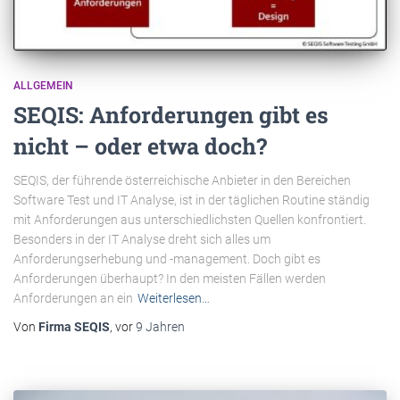
ALLGEMEIN
SEQIS: Anforderungen gibt es
nicht – oder etwa doch?
SEQIS, der führende österreichische Anbieter in den Bereichen
Software Test und IT Analyse, ist in der täglichen Routine ständig
mit Anforderungen aus unterschiedlichsten Quellen konfrontiert.
Besonders in der IT Analyse dreht sich alles um
Anforderungserhebung und -management. Doch gibt es
Anforderungen überhaupt? In den meisten Fällen werden
Anforderungen an ein
Weiterlesen…
Von
Firma SEQIS
, vor
9 Jahren