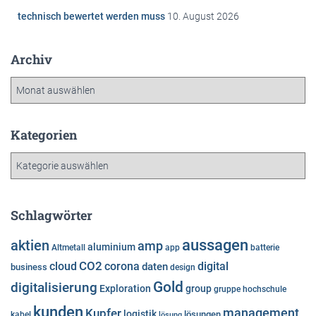
technisch bewertet werden muss
10. August 2026
Archiv
A
r
c
h
Kategorien
i
K
v
a
t
e
Schlagwörter
g
o
aussagen
aktien
amp
aluminium
Altmetall
app
batterie
r
cloud
CO2
corona
digital
daten
business
i
design
e
Gold
digitalisierung
Exploration
group
gruppe
hochschule
n
kunden
Kupfer
management
logistik
lösungen
kabel
lösung