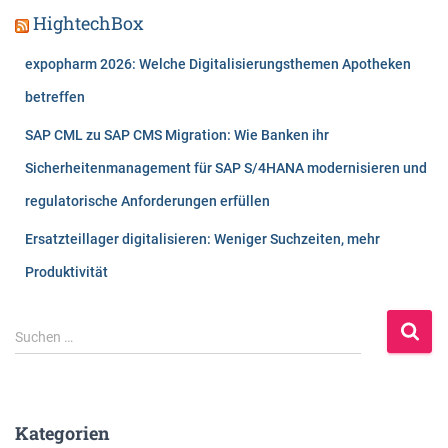
HightechBox
expopharm 2026: Welche Digitalisierungsthemen Apotheken
betreffen
SAP CML zu SAP CMS Migration: Wie Banken ihr
Sicherheitenmanagement für SAP S/4HANA modernisieren und
regulatorische Anforderungen erfüllen
Ersatzteillager digitalisieren: Weniger Suchzeiten, mehr
Produktivität
S
Suchen …
u
c
h
e
Kategorien
n