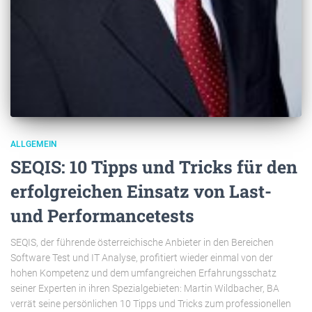
ALLGEMEIN
SEQIS: 10 Tipps und Tricks für den
erfolgreichen Einsatz von Last-
und Performancetests
SEQIS, der führende österreichische Anbieter in den Bereichen
Software Test und IT Analyse, profitiert wieder einmal von der
hohen Kompetenz und dem umfangreichen Erfahrungsschatz
seiner Experten in ihren Spezialgebieten: Martin Wildbacher, BA
verrät seine persönlichen 10 Tipps und Tricks zum professionellen