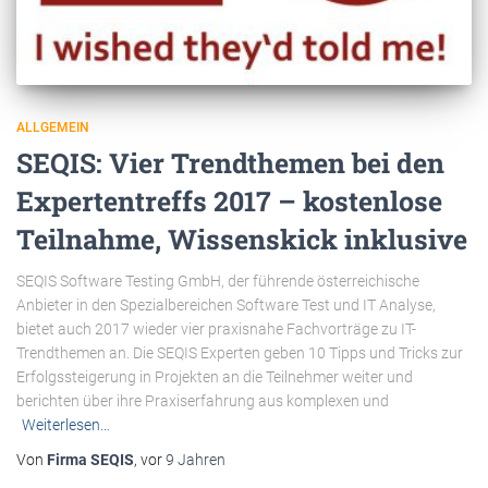
ALLGEMEIN
SEQIS: Vier Trendthemen bei den
Expertentreffs 2017 – kostenlose
Teilnahme, Wissenskick inklusive
SEQIS Software Testing GmbH, der führende österreichische
Anbieter in den Spezialbereichen Software Test und IT Analyse,
bietet auch 2017 wieder vier praxisnahe Fachvorträge zu IT-
Trendthemen an. Die SEQIS Experten geben 10 Tipps und Tricks zur
Erfolgssteigerung in Projekten an die Teilnehmer weiter und
berichten über ihre Praxiserfahrung aus komplexen und
Weiterlesen…
Von
Firma SEQIS
, vor
9 Jahren