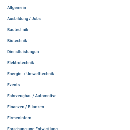
n
Allgemein
a
c
Ausbildung / Jobs
h
:
Bautechnik
Biotechnik
Dienstleistungen
Elektrotechnik
Energie- / Umwelttechnik
Events
Fahrzeugbau / Automotive
Finanzen / Bilanzen
Firmenintern
Forschung und Entwicklung