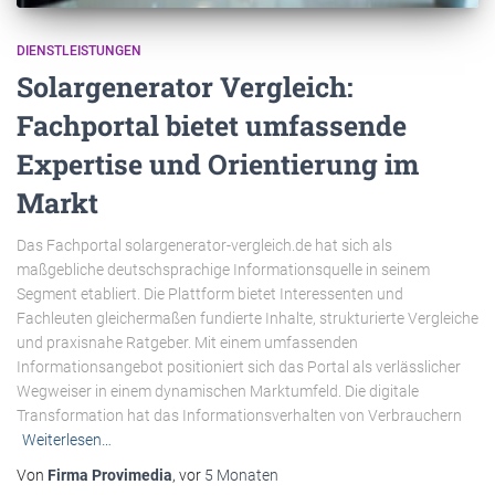
DIENSTLEISTUNGEN
Solargenerator Vergleich:
Fachportal bietet umfassende
Expertise und Orientierung im
Markt
Das Fachportal solargenerator-vergleich.de hat sich als
maßgebliche deutschsprachige Informationsquelle in seinem
Segment etabliert. Die Plattform bietet Interessenten und
Fachleuten gleichermaßen fundierte Inhalte, strukturierte Vergleiche
und praxisnahe Ratgeber. Mit einem umfassenden
Informationsangebot positioniert sich das Portal als verlässlicher
Wegweiser in einem dynamischen Marktumfeld. Die digitale
Transformation hat das Informationsverhalten von Verbrauchern
Weiterlesen…
Von
Firma Provimedia
, vor
5 Monaten