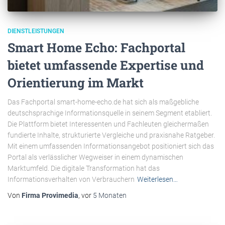
DIENSTLEISTUNGEN
Smart Home Echo: Fachportal
bietet umfassende Expertise und
Orientierung im Markt
Das Fachportal smart-home-echo.de hat sich als maßgebliche
deutschsprachige Informationsquelle in seinem Segment etabliert.
Die Plattform bietet Interessenten und Fachleuten gleichermaßen
fundierte Inhalte, strukturierte Vergleiche und praxisnahe Ratgeber.
Mit einem umfassenden Informationsangebot positioniert sich das
Portal als verlässlicher Wegweiser in einem dynamischen
Marktumfeld. Die digitale Transformation hat das
Informationsverhalten von Verbrauchern
Weiterlesen…
Von
Firma Provimedia
, vor
5 Monaten