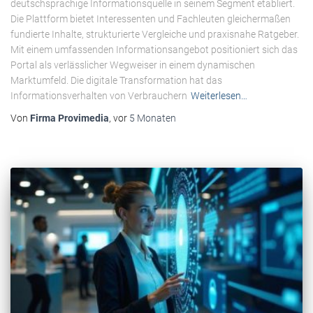
deutschsprachige Informationsquelle in seinem Segment etabliert.
Die Plattform bietet Interessenten und Fachleuten gleichermaßen
fundierte Inhalte, strukturierte Vergleiche und praxisnahe Ratgeber.
Mit einem umfassenden Informationsangebot positioniert sich das
Portal als verlässlicher Wegweiser in einem dynamischen
Marktumfeld. Die digitale Transformation hat das
Informationsverhalten von Verbrauchern
Weiterlesen…
Von
Firma Provimedia
, vor
5 Monaten