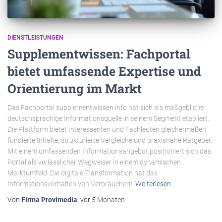
DIENSTLEISTUNGEN
Supplementwissen: Fachportal
bietet umfassende Expertise und
Orientierung im Markt
Das Fachportal supplementwissen.info hat sich als maßgebliche
deutschsprachige Informationsquelle in seinem Segment etabliert.
Die Plattform bietet Interessenten und Fachleuten gleichermaßen
fundierte Inhalte, strukturierte Vergleiche und praxisnahe Ratgeber.
Mit einem umfassenden Informationsangebot positioniert sich das
Portal als verlässlicher Wegweiser in einem dynamischen
Marktumfeld. Die digitale Transformation hat das
Informationsverhalten von Verbrauchern
Weiterlesen…
Von
Firma Provimedia
, vor
5 Monaten