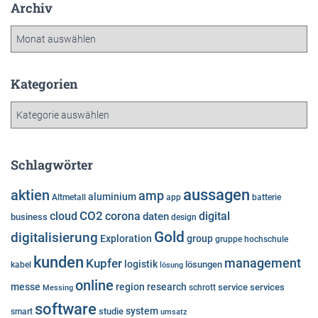
Archiv
A
r
c
h
Kategorien
i
K
v
a
t
e
Schlagwörter
g
o
aussagen
aktien
amp
aluminium
Altmetall
app
batterie
r
cloud
CO2
corona
digital
daten
business
i
design
e
Gold
digitalisierung
Exploration
group
gruppe
hochschule
n
kunden
Kupfer
management
logistik
lösungen
kabel
lösung
online
messe
region
research
service
services
Messing
schrott
software
system
studie
smart
umsatz