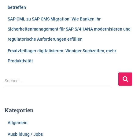
betreffen
SAP CML zu SAP CMS Migration: Wie Banken ihr
Sicherheitenmanagement für SAP S/4HANA modernisieren und
regulatorische Anforderungen erfüllen
Ersatzteillager digitalisieren: Weniger Suchzeiten, mehr
Produktivität
S
Suchen …
u
c
h
e
Kategorien
n
n
Allgemein
a
c
Ausbildung / Jobs