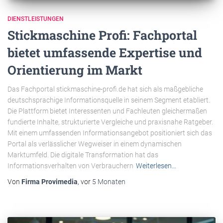
DIENSTLEISTUNGEN
Stickmaschine Profi: Fachportal
bietet umfassende Expertise und
Orientierung im Markt
Das Fachportal stickmaschine-profi.de hat sich als maßgebliche
deutschsprachige Informationsquelle in seinem Segment etabliert.
Die Plattform bietet Interessenten und Fachleuten gleichermaßen
fundierte Inhalte, strukturierte Vergleiche und praxisnahe Ratgeber.
Mit einem umfassenden Informationsangebot positioniert sich das
Portal als verlässlicher Wegweiser in einem dynamischen
Marktumfeld. Die digitale Transformation hat das
Informationsverhalten von Verbrauchern
Weiterlesen…
Von
Firma Provimedia
, vor
5 Monaten