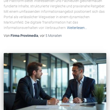
Die Plattform bietet Interessenten und Fachleuten gleichermaßen
fundierte Inhalte, strukturierte Vergleiche und praxisnahe Ratgeber.
Mit einem umfassenden Informationsangebot positioniert sich das
Portal als verlässlicher Wegweiser in einem dynamischen
Marktumfeld. Die digitale Transformation hat das
Informationsverhalten von Verbrauchern
Weiterlesen…
Von
Firma Provimedia
, vor
5 Monaten