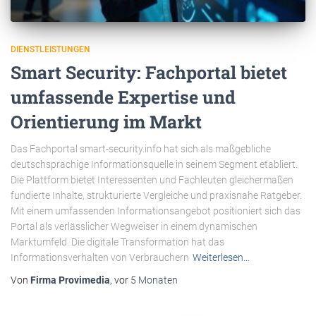
DIENSTLEISTUNGEN
Smart Security: Fachportal bietet
umfassende Expertise und
Orientierung im Markt
Das Fachportal smart-security.info hat sich als maßgebliche
deutschsprachige Informationsquelle in seinem Segment etabliert.
Die Plattform bietet Interessenten und Fachleuten gleichermaßen
fundierte Inhalte, strukturierte Vergleiche und praxisnahe Ratgeber.
Mit einem umfassenden Informationsangebot positioniert sich das
Portal als verlässlicher Wegweiser in einem dynamischen
Marktumfeld. Die digitale Transformation hat das
Informationsverhalten von Verbrauchern
Weiterlesen…
Von
Firma Provimedia
, vor
5 Monaten