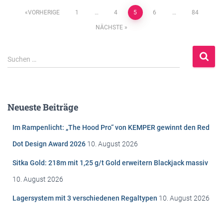
Beitragsnavigation
VORHERIGE
1
…
4
5
6
…
84
NÄCHSTE
S
Suchen …
u
c
h
e
Neueste Beiträge
n
n
Im Rampenlicht: „The Hood Pro“ von KEMPER gewinnt den Red
a
c
Dot Design Award 2026
10. August 2026
h
Sitka Gold: 218m mit 1,25 g/t Gold erweitern Blackjack massiv
:
10. August 2026
Lagersystem mit 3 verschiedenen Regaltypen
10. August 2026