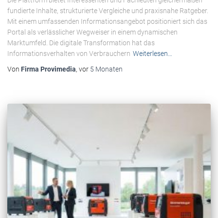
Die Plattform bietet Interessenten und Fachleuten gleichermaßen
fundierte Inhalte, strukturierte Vergleiche und praxisnahe Ratgeber.
Mit einem umfassenden Informationsangebot positioniert sich das
Portal als verlässlicher Wegweiser in einem dynamischen
Marktumfeld. Die digitale Transformation hat das
Informationsverhalten von Verbrauchern
Weiterlesen…
Von
Firma Provimedia
, vor
5 Monaten