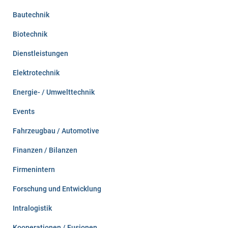
h
:
Bautechnik
Biotechnik
Dienstleistungen
Elektrotechnik
Energie- / Umwelttechnik
Events
Fahrzeugbau / Automotive
Finanzen / Bilanzen
Firmenintern
Forschung und Entwicklung
Intralogistik
Kooperationen / Fusionen