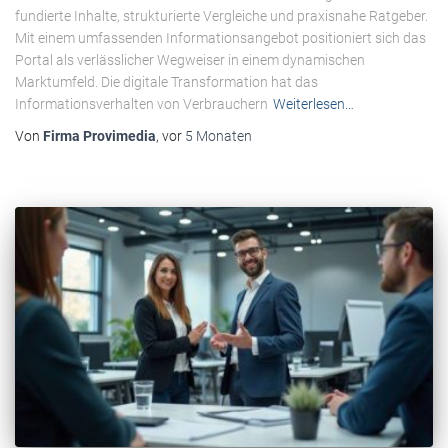
fundierte Inhalte, strukturierte Vergleiche und praxisnahe Ratgeber.
Mit einem umfassenden Informationsangebot positioniert sich das
Portal als verlässlicher Wegweiser in einem dynamischen
Marktumfeld. Die digitale Transformation hat das
Informationsverhalten von Verbrauchern
Weiterlesen…
Von
Firma Provimedia
, vor
5 Monaten