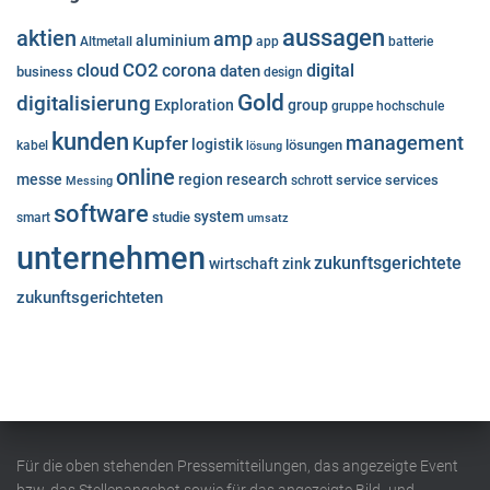
aussagen
aktien
amp
aluminium
Altmetall
app
batterie
cloud
CO2
corona
digital
daten
business
design
Gold
digitalisierung
Exploration
group
gruppe
hochschule
kunden
Kupfer
management
logistik
lösungen
kabel
lösung
online
messe
region
research
service
services
Messing
schrott
software
system
studie
smart
umsatz
unternehmen
zukunftsgerichtete
wirtschaft
zink
zukunftsgerichteten
Für die oben stehenden Pressemitteilungen, das angezeigte Event