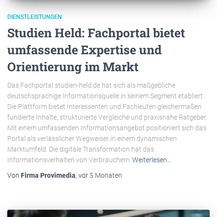
DIENSTLEISTUNGEN
Studien Held: Fachportal bietet
umfassende Expertise und
Orientierung im Markt
Das Fachportal studien-held.de hat sich als maßgebliche
deutschsprachige Informationsquelle in seinem Segment etabliert.
Die Plattform bietet Interessenten und Fachleuten gleichermaßen
fundierte Inhalte, strukturierte Vergleiche und praxisnahe Ratgeber.
Mit einem umfassenden Informationsangebot positioniert sich das
Portal als verlässlicher Wegweiser in einem dynamischen
Marktumfeld. Die digitale Transformation hat das
Informationsverhalten von Verbrauchern
Weiterlesen…
Von
Firma Provimedia
, vor
5 Monaten