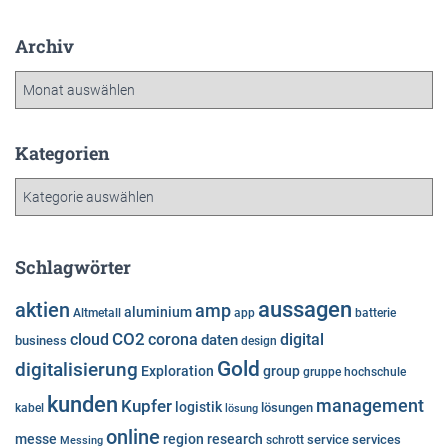
Archiv
A
r
c
h
Kategorien
i
K
v
a
t
e
Schlagwörter
g
o
aussagen
aktien
amp
aluminium
Altmetall
app
batterie
r
cloud
CO2
corona
digital
daten
business
i
design
e
Gold
digitalisierung
Exploration
group
gruppe
hochschule
n
kunden
Kupfer
management
logistik
lösungen
kabel
lösung
online
messe
region
research
service
services
Messing
schrott