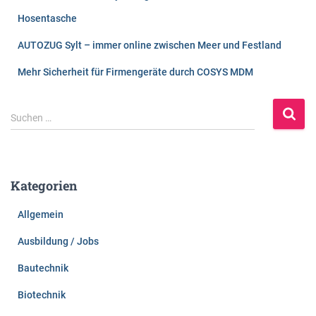
Hosentasche
AUTOZUG Sylt – immer online zwischen Meer und Festland
Mehr Sicherheit für Firmengeräte durch COSYS MDM
S
Suchen …
u
c
h
e
Kategorien
n
n
Allgemein
a
c
Ausbildung / Jobs
h
:
Bautechnik
Biotechnik