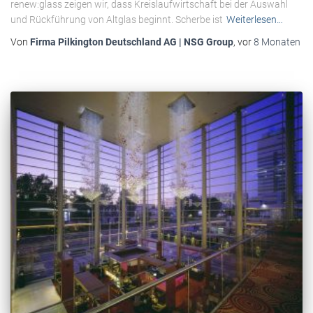
renew:glass zeigen wir, dass Kreislaufwirtschaft bei der Auswahl
und Rückführung von Altglas beginnt. Scherbe ist
Weiterlesen…
Von
Firma Pilkington Deutschland AG | NSG Group
, vor
8 Monaten