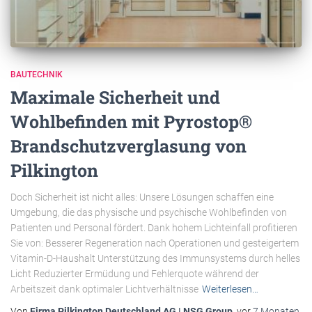
BAUTECHNIK
Maximale Sicherheit und
Wohlbefinden mit Pyrostop®
Brandschutzverglasung von
Pilkington
Doch Sicherheit ist nicht alles: Unsere Lösungen schaffen eine
Umgebung, die das physische und psychische Wohlbefinden von
Patienten und Personal fördert. Dank hohem Lichteinfall profitieren
Sie von: Besserer Regeneration nach Operationen und gesteigertem
Vitamin-D-Haushalt Unterstützung des Immunsystems durch helles
Licht Reduzierter Ermüdung und Fehlerquote während der
Arbeitszeit dank optimaler Lichtverhältnisse
Weiterlesen…
Von
Firma Pilkington Deutschland AG | NSG Group
, vor
7 Monaten