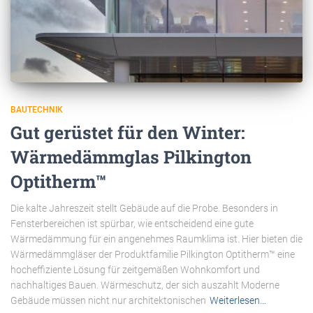
BAUTECHNIK
Gut gerüstet für den Winter:
Wärmedämmglas Pilkington
Optitherm™
Die kalte Jahreszeit stellt Gebäude auf die Probe. Besonders in
Fensterbereichen ist spürbar, wie entscheidend eine gute
Wärmedämmung für ein angenehmes Raumklima ist. Hier bieten die
Wärmedämmgläser der Produktfamilie Pilkington Optitherm™ eine
hocheffiziente Lösung für zeitgemäßen Wohnkomfort und
nachhaltiges Bauen. Wärmeschutz, der sich auszahlt Moderne
Gebäude müssen nicht nur architektonischen
Weiterlesen…