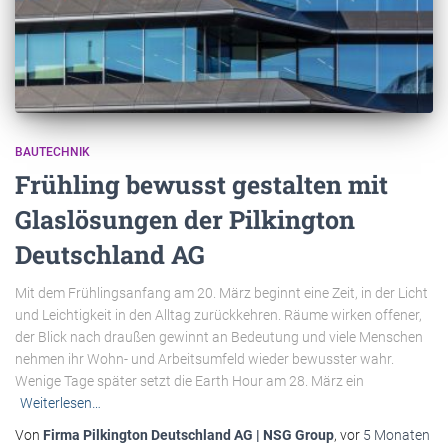
BAUTECHNIK
Frühling bewusst gestalten mit
Glaslösungen der Pilkington
Deutschland AG
Mit dem Frühlingsanfang am 20. März beginnt eine Zeit, in der Licht
und Leichtigkeit in den Alltag zurückkehren. Räume wirken offener,
der Blick nach draußen gewinnt an Bedeutung und viele Menschen
nehmen ihr Wohn- und Arbeitsumfeld wieder bewusster wahr.
Wenige Tage später setzt die Earth Hour am 28. März ein
Weiterlesen…
Von
Firma Pilkington Deutschland AG | NSG Group
, vor
5 Monaten