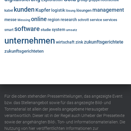
gruppe
hochschule
kunden
Kupfer
management
logistik
lösungen
kabel
lösung
online
messe
region
research
service
services
Messing
schrott
software
system
studie
smart
umsatz
unternehmen
zukunftsgerichtete
wirtschaft
zink
zukunftsgerichteten
Für die oben stehenden Pressemitteilungen, das angezeigte Event
bzw. das Stellenangebot sowie für das angezeigte Bild- und
Tonmaterial ist allein der jeweils angegebene Herausgeber
verantwortlich. Dieser ist in der Regel auch Urheber der Pressetexte
sowie der angehängten Bild-, Ton- und Informationsmaterialien. Die
Nutzung von hier veröffentlichten Informationen zur