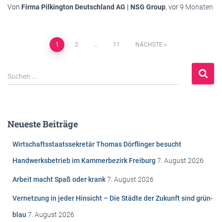
Von
Firma Pilkington Deutschland AG | NSG Group
, vor
9 Monaten
Beitragsnavigation
1
2
…
11
NÄCHSTE
S
Suchen …
u
c
h
e
Neueste Beiträge
n
n
Wirtschaftsstaatssekretär Thomas Dörflinger besucht
a
c
Handwerksbetrieb im Kammerbezirk Freiburg
7. August 2026
h
Arbeit macht Spaß oder krank
7. August 2026
:
Vernetzung in jeder Hinsicht – Die Städte der Zukunft sind grün-
blau
7. August 2026