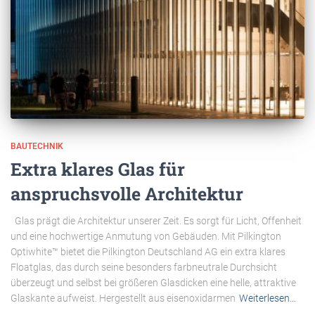
BAUTECHNIK
Extra klares Glas für
anspruchsvolle Architektur
Glas prägt die Architektur unserer Zeit. Es sorgt für Licht, Offenheit
und eine hochwertige Anmutung von Gebäuden. Mit Pilkington
Optiwhite™ bietet die Pilkington Deutschland AG ein extra klares
Floatglas, das durch seine besonders farbneutrale Durchsicht
überzeugt und selbst bei größeren Glasdicken eine helle, attraktive
Glaskante aufweist. Hergestellt aus eisenoxidarmen
Weiterlesen…