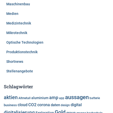
Maschinenbau
Medien
Medizintechnik
Mikrotechnik
Optische Technologien
Produktionstechnik
Shortnews
Stellenangebote
Schlagwörter
aussagen
aktien
amp
aluminium
Altmetall
app
batterie
cloud
CO2
corona
digital
daten
business
design
Gold
digitalisierung
Exploration
group