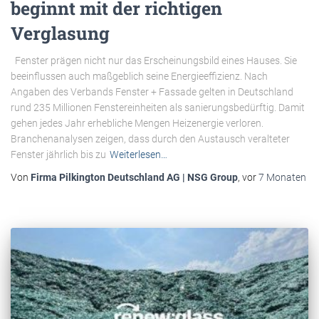
beginnt mit der richtigen
Verglasung
Fenster prägen nicht nur das Erscheinungsbild eines Hauses. Sie
beeinflussen auch maßgeblich seine Energieeffizienz. Nach
Angaben des Verbands Fenster + Fassade gelten in Deutschland
rund 235 Millionen Fenstereinheiten als sanierungsbedürftig. Damit
gehen jedes Jahr erhebliche Mengen Heizenergie verloren.
Branchenanalysen zeigen, dass durch den Austausch veralteter
Fenster jährlich bis zu
Weiterlesen…
Von
Firma Pilkington Deutschland AG | NSG Group
, vor
7 Monaten