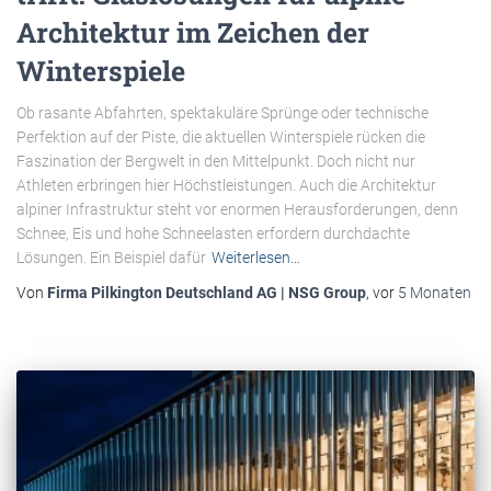
Architektur im Zeichen der
Winterspiele
Ob rasante Abfahrten, spektakuläre Sprünge oder technische
Perfektion auf der Piste, die aktuellen Winterspiele rücken die
Faszination der Bergwelt in den Mittelpunkt. Doch nicht nur
Athleten erbringen hier Höchstleistungen. Auch die Architektur
alpiner Infrastruktur steht vor enormen Herausforderungen, denn
Schnee, Eis und hohe Schneelasten erfordern durchdachte
Lösungen. Ein Beispiel dafür
Weiterlesen…
Von
Firma Pilkington Deutschland AG | NSG Group
, vor
5 Monaten