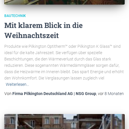
BAUTECHNIK
Mit klarem Blick in die
Weihnachtszeit
Produkte wie Pilkington Optitherm™ oder Pilkington K Glass™ sind
ideal für die kalte Jahreszeit. Sie verfügen über spezielle
Beschichtungen, die den Wärmeverlust durch das Glas stark
reduzieren. Diese sogenannten Wärmedämmgläser sorgen dafür,
dass die Heizwärme im Inneren bleibt. Das spart Energie und erhöht
den Wohnkomfort. Die Verglasungen lassen zugleich viel
Weiterlesen…
Von
Firma Pilkington Deutschland AG | NSG Group
, vor
8 Monaten