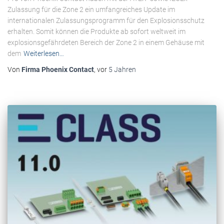
Zulassung für die Zone 2 ein umfangreiches Update im
internationalen Zulassungsprogramm für den Explosionsschutz
erhalten. Somit können die Produkte ab sofort weltweit im
explosionsgefährdeten Bereich der Zone 2 in einem Gehäuse mit
dem
Weiterlesen…
Von
Firma Phoenix Contact
, vor
5 Jahren