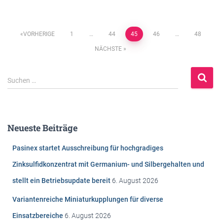
Beitragsnavigation
VORHERIGE
1
…
44
45
46
…
48
NÄCHSTE
S
Suchen …
u
c
h
e
Neueste Beiträge
n
n
Pasinex startet Ausschreibung für hochgradiges
a
c
Zinksulfidkonzentrat mit Germanium- und Silbergehalten und
h
stellt ein Betriebsupdate bereit
6. August 2026
:
Variantenreiche Miniaturkupplungen für diverse
Einsatzbereiche
6. August 2026