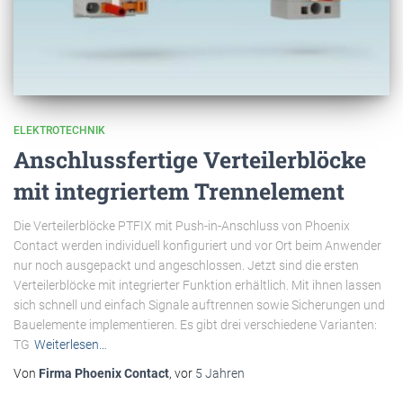
ELEKTROTECHNIK
Anschlussfertige Verteilerblöcke
mit integriertem Trennelement
Die Verteilerblöcke PTFIX mit Push-in-Anschluss von Phoenix
Contact werden individuell konfiguriert und vor Ort beim Anwender
nur noch ausgepackt und angeschlossen. Jetzt sind die ersten
Verteilerblöcke mit integrierter Funktion erhältlich. Mit ihnen lassen
sich schnell und einfach Signale auftrennen sowie Sicherungen und
Bauelemente implementieren. Es gibt drei verschiedene Varianten:
TG
Weiterlesen…
Von
Firma Phoenix Contact
, vor
5 Jahren