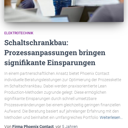
ELEKTROTECHNIK
Schaltschrankbau:
Prozessanpassungen bringen
signifikante Einsparungen
In einem partnerschaftlichen Ansatz bietet Phoenix Contact
individuelle Beratungsleistungen zur Optimierung der Prozesskette
im Schaltschrankbau. Dabei werden praxisorientierte Lean
Production-Methoden zugrunde gelegt. Diese ermöglichen
signifikante Einsparungen durch schnell umsetzbare
Prozessveränderungen bei einem gleichzeitig geringen finanziellen
Aufwand. Die Beratung basiert auf jahrelanger Erfahrung mit den
Methoden und beinhaltet ein umfangreiches Portfolio
Weiterlesen…
Von
Firma Phoenix Contact
, vor
5 Jahren