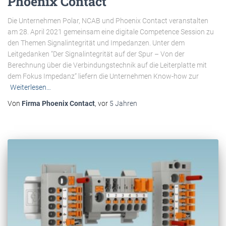
Phoenix Contact
Die Unternehmen Polar, NCAB und Phoenix Contact veranstalten
am 28. April 2021 gemeinsam eine digitale Competence Session zu
den Themen Signalintegrität und Impedanzen. Unter dem
Leitgedanken “Der Signalintegrität auf der Spur – Von der
Berechnung über die Verbindungstechnik auf die Leiterplatte mit
dem Fokus Impedanz“ liefern die Unternehmen Know-how zur
Weiterlesen…
Von
Firma Phoenix Contact
, vor
5 Jahren