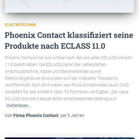
ELEKTROTECHNIK
Phoenix Contact klassifiziert seine
Produkte nach ECLASS 11.0
Phoenix Contact hat alle Artikel nach der aktuellen ECLASS-Version
11.0 beschrieben. Die ECLASS-Daten der Leiterplatten-
Anschlusstechnik, Kabel und Steckverbinder sowie
Elektronikgehäuse sind zudem auf der Webseite Traceparts
veröffentlicht. Dort sind neben den Produktmerkmalen auch CAD-
Modellen für alle Artikel in über 70 Formaten verfügbar. „Der neue
ECLASS-Standard leistet einen entscheidenden Beitrag auf
Weiterlesen…
Von
Firma Phoenix Contact
, vor
5 Jahren