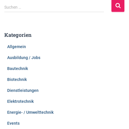
S
Suchen …
u
c
h
e
Kategorien
n
n
Allgemein
a
c
Ausbildung / Jobs
h
:
Bautechnik
Biotechnik
Dienstleistungen
Elektrotechnik
Energie- / Umwelttechnik
Events