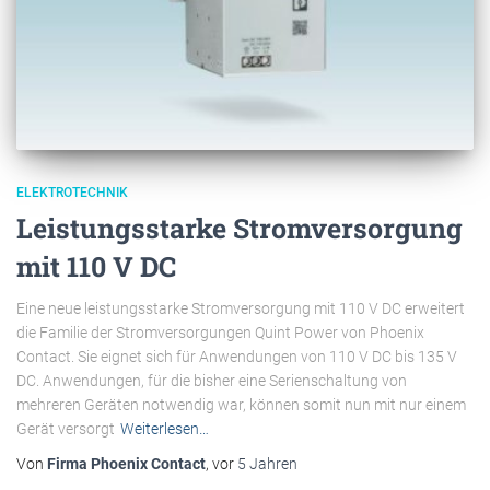
ELEKTROTECHNIK
Leistungsstarke Stromversorgung
mit 110 V DC
Eine neue leistungsstarke Stromversorgung mit 110 V DC erweitert
die Familie der Stromversorgungen Quint Power von Phoenix
Contact. Sie eignet sich für Anwendungen von 110 V DC bis 135 V
DC. Anwendungen, für die bisher eine Serienschaltung von
mehreren Geräten notwendig war, können somit nun mit nur einem
Gerät versorgt
Weiterlesen…
Von
Firma Phoenix Contact
, vor
5 Jahren