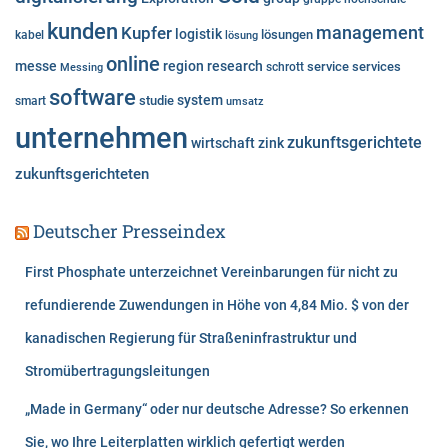
n
kunden
Kupfer
management
logistik
lösungen
kabel
lösung
online
messe
region
research
service
services
Messing
schrott
software
system
studie
smart
umsatz
unternehmen
zukunftsgerichtete
wirtschaft
zink
zukunftsgerichteten
Deutscher Presseindex
First Phosphate unterzeichnet Vereinbarungen für nicht zu
refundierende Zuwendungen in Höhe von 4,84 Mio. $ von der
kanadischen Regierung für Straßeninfrastruktur und
Stromübertragungsleitungen
„Made in Germany“ oder nur deutsche Adresse? So erkennen
Sie, wo Ihre Leiterplatten wirklich gefertigt werden