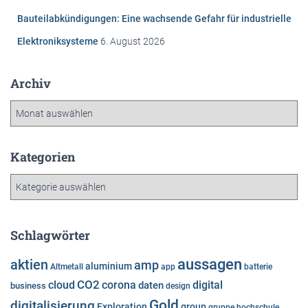
Bauteilabkündigungen: Eine wachsende Gefahr für industrielle
Elektroniksysteme
6. August 2026
Archiv
A
r
c
h
Kategorien
i
K
v
a
t
e
Schlagwörter
g
o
aussagen
aktien
amp
aluminium
Altmetall
app
batterie
r
cloud
CO2
corona
digital
daten
business
i
design
e
Gold
digitalisierung
Exploration
group
gruppe
hochschule