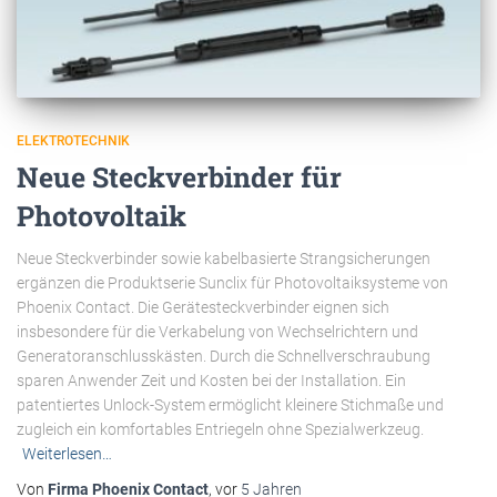
ELEKTROTECHNIK
Neue Steckverbinder für
Photovoltaik
Neue Steckverbinder sowie kabelbasierte Strangsicherungen
ergänzen die Produktserie Sunclix für Photovoltaiksysteme von
Phoenix Contact. Die Gerätesteckverbinder eignen sich
insbesondere für die Verkabelung von Wechselrichtern und
Generatoranschlusskästen. Durch die Schnellverschraubung
sparen Anwender Zeit und Kosten bei der Installation. Ein
patentiertes Unlock-System ermöglicht kleinere Stichmaße und
zugleich ein komfortables Entriegeln ohne Spezialwerkzeug.
Weiterlesen…
Von
Firma Phoenix Contact
, vor
5 Jahren