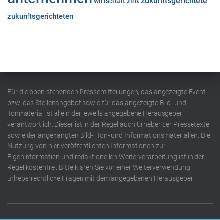
zukunftsgerichtete
wirtschaft
zink
zukunftsgerichteten
Für die oben stehenden Pressemitteilungen, das angezeigte Event
bzw. das Stellenangebot sowie für das angezeigte Bild- und
Tonmaterial ist allein der jeweils angegebene Herausgeber
verantwortlich. Dieser ist in der Regel auch Urheber der Pressetexte
sowie der angehängten Bild-, Ton- und Informationsmaterialien. Die
Nutzung von hier veröffentlichten Informationen zur
Eigeninformation und redaktionellen Weiterverarbeitung ist in der
Regel kostenfrei. Bitte klären Sie vor einer Weiterverwendung
urheberrechtliche Fragen mit dem angegebenen Herausgeber.