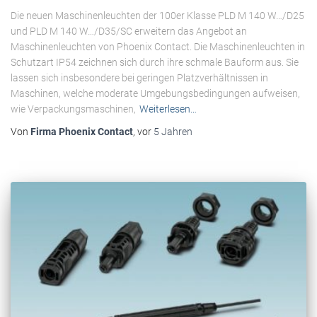
Die neuen Maschinenleuchten der 100er Klasse PLD M 140 W…/D25
und PLD M 140 W…/D35/SC erweitern das Angebot an
Maschinenleuchten von Phoenix Contact. Die Maschinenleuchten in
Schutzart IP54 zeichnen sich durch ihre schmale Bauform aus. Sie
lassen sich insbesondere bei geringen Platzverhältnissen in
Maschinen, welche moderate Umgebungsbedingungen aufweisen,
wie Verpackungsmaschinen,
Weiterlesen…
Von
Firma Phoenix Contact
, vor
5 Jahren