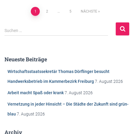
Beitragsnavigation
1
2
…
5
NÄCHSTE
S
Suchen …
u
c
h
e
Neueste Beiträge
n
n
Wirtschaftsstaatssekretär Thomas Dörflinger besucht
a
c
Handwerksbetrieb im Kammerbezirk Freiburg
7. August 2026
h
Arbeit macht Spaß oder krank
7. August 2026
:
Vernetzung in jeder Hinsicht – Die Städte der Zukunft sind grün-
blau
7. August 2026
Archiv