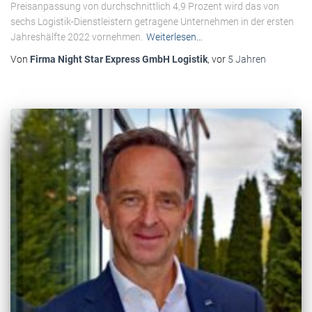
Preisanpassung von durchschnittlich 4,9 Prozent wird das von
sechs Logistik-Dienstleistern getragene Unternehmen in der ersten
Jahreshälfte 2022 vornehmen.
Weiterlesen…
Von
Firma Night Star Express GmbH Logistik
, vor
5 Jahren