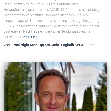
Sendungszahlen im Jahr 2021 trotz anhaltender
Herausforderungen durch die COVID-19-Pandemie erneut steigern.
Geschäftsführer Matthias Hohmann sieht sich und den
eingeschlagenen Kurs des Unternehmens bestätigt. Steigerung um
8,5 % Auch im zweiten Jahr der Pandemie konnte aufgrund der
gestiegenen Nachfrage ein deutlicher Sendungszuwachs
verzeichnet
Weiterlesen…
Von
Firma Night Star Express GmbH Logistik
, vor
4 Jahren