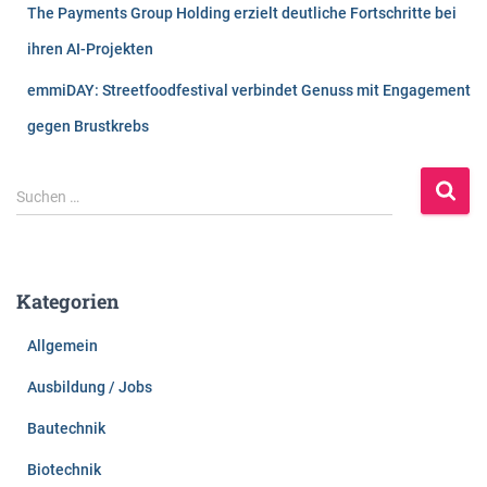
The Payments Group Holding erzielt deutliche Fortschritte bei
ihren AI-Projekten
emmiDAY: Streetfoodfestival verbindet Genuss mit Engagement
gegen Brustkrebs
S
Suchen …
u
c
h
e
Kategorien
n
n
Allgemein
a
c
Ausbildung / Jobs
h
:
Bautechnik
Biotechnik