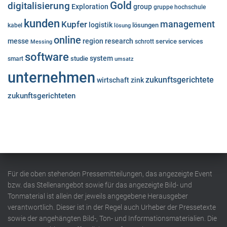
Gold
digitalisierung
Exploration
group
gruppe
hochschule
kunden
Kupfer
management
logistik
lösungen
kabel
lösung
online
messe
region
research
service
services
Messing
schrott
software
system
studie
smart
umsatz
unternehmen
zukunftsgerichtete
wirtschaft
zink
zukunftsgerichteten
Für die oben stehenden Pressemitteilungen, das angezeigte Event
bzw. das Stellenangebot sowie für das angezeigte Bild- und
Tonmaterial ist allein der jeweils angegebene Herausgeber
verantwortlich. Dieser ist in der Regel auch Urheber der Pressetexte
sowie der angehängten Bild-, Ton- und Informationsmaterialien. Die