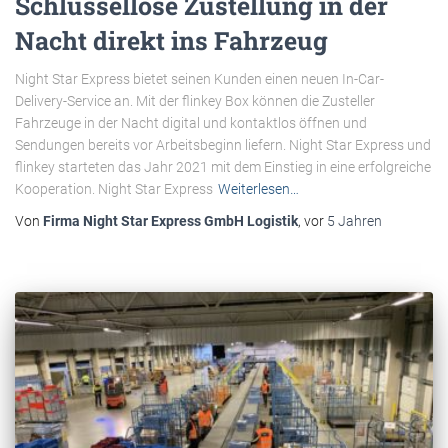
Schlüssellose Zustellung in der
Nacht direkt ins Fahrzeug
Night Star Express bietet seinen Kunden einen neuen In-Car-
Delivery-Service an. Mit der flinkey Box können die Zusteller
Fahrzeuge in der Nacht digital und kontaktlos öffnen und
Sendungen bereits vor Arbeitsbeginn liefern. Night Star Express und
flinkey starteten das Jahr 2021 mit dem Einstieg in eine erfolgreiche
Kooperation. Night Star Express
Weiterlesen…
Von
Firma Night Star Express GmbH Logistik
, vor
5 Jahren