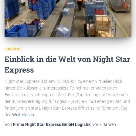
LOGISTIK
Einblick in die Welt von Night Star
Express
Night Star Express lädt am 15.04.2021 zu einem virtuellen Blick
hinter die Kulissen ein. Interessiere Teilnehmer erhalten einen
Einblick in die Nachtexpress-Welt. Der „Tag der Logistik“ wurde von
der Bundesvereinigung für Logistik (BVL) e.V. ins Leben gerufen und
findet jährlich statt. Night Star Express öffnet seine Türen am „Tag
der
Weiterlesen…
Von
Firma Night Star Express GmbH Logistik
, vor
5 Jahren