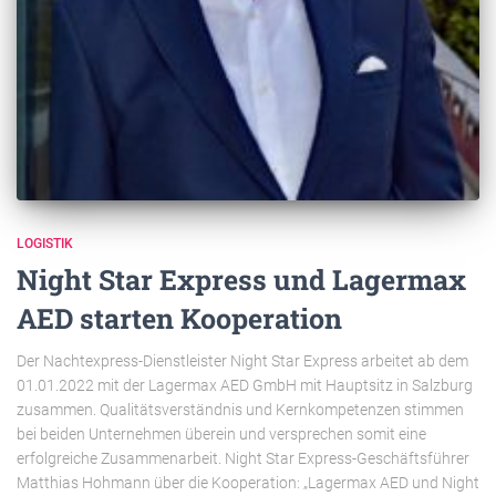
LOGISTIK
Night Star Express und Lagermax
AED starten Kooperation
Der Nachtexpress-Dienstleister Night Star Express arbeitet ab dem
01.01.2022 mit der Lagermax AED GmbH mit Hauptsitz in Salzburg
zusammen. Qualitätsverständnis und Kernkompetenzen stimmen
bei beiden Unternehmen überein und versprechen somit eine
erfolgreiche Zusammenarbeit. Night Star Express-Geschäftsführer
Matthias Hohmann über die Kooperation: „Lagermax AED und Night