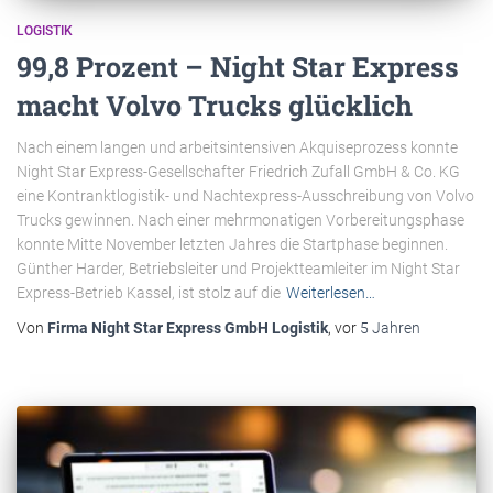
LOGISTIK
99,8 Prozent – Night Star Express
macht Volvo Trucks glücklich
Nach einem langen und arbeitsintensiven Akquiseprozess konnte
Night Star Express-Gesellschafter Friedrich Zufall GmbH & Co. KG
eine Kontranktlogistik- und Nachtexpress-Ausschreibung von Volvo
Trucks gewinnen. Nach einer mehrmonatigen Vorbereitungsphase
konnte Mitte November letzten Jahres die Startphase beginnen.
Günther Harder, Betriebsleiter und Projektteamleiter im Night Star
Express-Betrieb Kassel, ist stolz auf die
Weiterlesen…
Von
Firma Night Star Express GmbH Logistik
, vor
5 Jahren