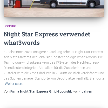
LOGISTIK
Night Star Express verwendet
what3words
Für eine noch zuverlässigere Zustellung arbeitet Night Star Express
seit Mitte März mit der Lokalisierungstechnologie what3Words. Die
Technologie wird sukzessive in das IT-System des Nachtexpress-
Dienstleisters integriert. Vor allem für die Zustellerinnen und
Zusteller wird die Arbeit dadurch in Zukunft deutlich vereinfacht und
das Suchen genauer Standorte von Depotplätzen entfällt. Standorte
Weiterlesen…
Von
Firma Night Star Express GmbH Logistik
, vor
4 Jahren