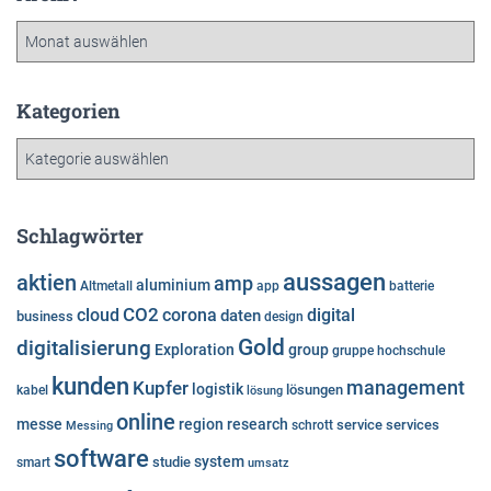
A
r
c
h
Kategorien
i
K
v
a
t
e
Schlagwörter
g
o
aussagen
aktien
amp
aluminium
Altmetall
app
batterie
r
cloud
CO2
corona
digital
daten
business
i
design
e
Gold
digitalisierung
Exploration
group
gruppe
hochschule
n
kunden
Kupfer
management
logistik
lösungen
kabel
lösung
online
messe
region
research
service
services
Messing
schrott
software
system
studie
smart
umsatz