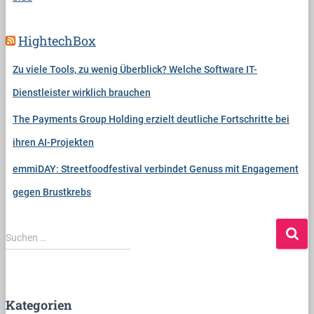
HightechBox
Zu viele Tools, zu wenig Überblick? Welche Software IT-
Dienstleister wirklich brauchen
The Payments Group Holding erzielt deutliche Fortschritte bei
ihren AI-Projekten
emmiDAY: Streetfoodfestival verbindet Genuss mit Engagement
gegen Brustkrebs
S
Suchen …
u
c
h
e
Kategorien
n