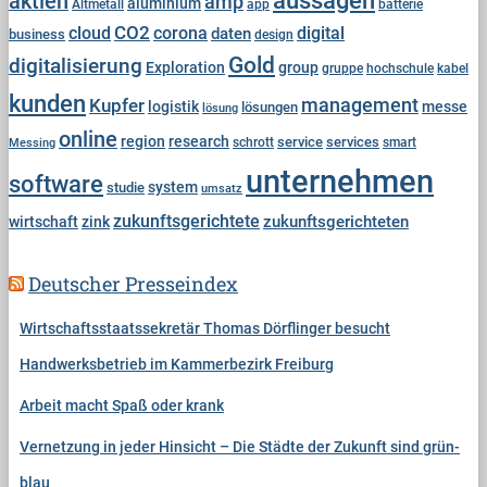
aussagen
aktien
amp
aluminium
Altmetall
app
batterie
r
cloud
CO2
corona
digital
daten
business
design
i
e
Gold
digitalisierung
Exploration
group
gruppe
hochschule
kabel
n
kunden
Kupfer
management
logistik
messe
lösungen
lösung
online
region
research
service
services
Messing
schrott
smart
unternehmen
software
system
studie
umsatz
zukunftsgerichtete
zukunftsgerichteten
wirtschaft
zink
Deutscher Presseindex
Wirtschaftsstaatssekretär Thomas Dörflinger besucht
Handwerksbetrieb im Kammerbezirk Freiburg
Arbeit macht Spaß oder krank
Vernetzung in jeder Hinsicht – Die Städte der Zukunft sind grün-
blau