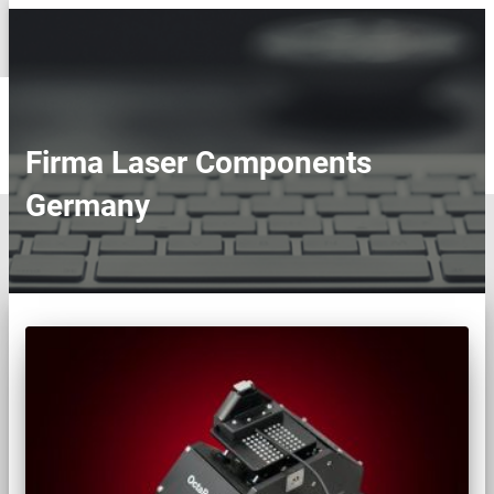
NAVIGATION
UMSCHALTEN
STARTSEITE
SERVICE
Kontakt
Firma Laser Components
Impressum
Datenschutzerklärung
Germany