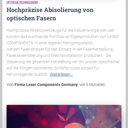
OPTISCHE TECHNOLOGIEN
Hochpräzise Abisolierung von
optischen Fasern
Hochpräzise Absetzwerkzeuge für die Industrie ergänzen seit
kurzem das wachsende Portfolio an Eigenprodukten von LASER
COMPONENTS. In einer eigenen Fertigungsstätte
werden Faserstripper für den Einsatz in der Faserherstellung,
Faserassemblierung und Elektroinstallation produziert. Die
Steuerung der gesamten Herstellung vor Ort und ein spezifischer,
auf die Klingen optimierter, Schleifprozess sorgen für
hervorragende Qualität,
Weiterlesen…
Von
Firma Laser Components Germany
, vor
5 Monaten