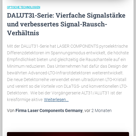
OPTISCHE TECHNOLOGIEN
DALUT31-Serie: Vierfache Signalstärke
und verbessertes Signal-Rausch-
Verhältnis
Mit der DALUT31-Serie hat LASER COMPONENTS pyroelektrische
Differenzdetektoren im Spannungsmodus entwickelt, die höchste
Empfindlichkeit bieten und gleichzeitig die Rauschanteile auf ein
Minimum reduzieren. Das Unternehmen hat dafür das Design der
bewährten Advanced-LTO-Infrarotdetektoren weiterentwickelt.
Die neue Detektorreihe verwendet einen ultradünnen LTO-Kristall
und vereint so die Vorteile von DLaTGS- und konventionellen LTO-
Detektoren. Wie bei der Vorgängerserie ALT31/ALUT31 ist der
kreisförmige aktive
Weiterlesen…
Von
Firma Laser Components Germany
, vor
2 Monaten