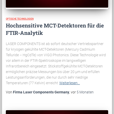
OPTISCHE TECHNOLOGIEN
Hochsensitive MCT-Detektoren für die
FTIR-Analytik
LASER COMPONENTS ist ab sofort deutscher Vertriebspartner
für kryogen gekühlte MCT-Detektoren (Mercury Cadmium
Telluride – HgCdTe) von VIGO Photonics. Diese Technologie wird
vor allem in der FTIR-Spektroskopie im langwelligen
Infrarotbereich eingesetzt. Stickstoffgekühlte MCT-Detektoren
ermöglichen präzise Messungen bis über 20 µm und erfüllen
Leistungsanforderungen, die nur durch sehr niedrige
Temperaturen (77 Kelvin) erreicht
Weiterlesen…
Von
Firma Laser Components Germany
, vor
5 Monaten