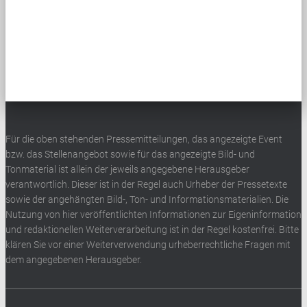
Für die oben stehenden Pressemitteilungen, das angezeigte Event
bzw. das Stellenangebot sowie für das angezeigte Bild- und
Tonmaterial ist allein der jeweils angegebene Herausgeber
verantwortlich. Dieser ist in der Regel auch Urheber der Pressetexte
sowie der angehängten Bild-, Ton- und Informationsmaterialien. Die
Nutzung von hier veröffentlichten Informationen zur Eigeninformation
und redaktionellen Weiterverarbeitung ist in der Regel kostenfrei. Bitte
klären Sie vor einer Weiterverwendung urheberrechtliche Fragen mit
dem angegebenen Herausgeber.