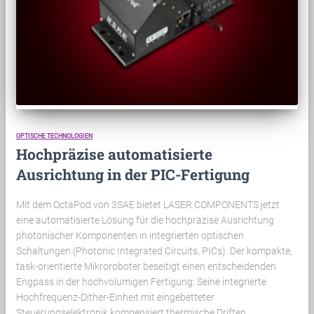
OPTISCHE TECHNOLOGIEN
Hochpräzise automatisierte
Ausrichtung in der PIC-Fertigung
Mit dem OctaPod von 3SAE bietet LASER COMPONENTS jetzt
eine automatisierte Lösung für die hochpräzise Ausrichtung
photonischer Komponenten in integrierten optischen
Schaltungen (Photonic Integrated Circuits, PICs). Der kompakte,
task-orientierte Mikroroboter beseitigt einen entscheidenden
Engpass in der hochvolumigen Fertigung: Seine integrierte
Hochfrequenz-Dither-Einheit mit eingebetteter
Steuerungselektronik kompensiert thermische Driften,