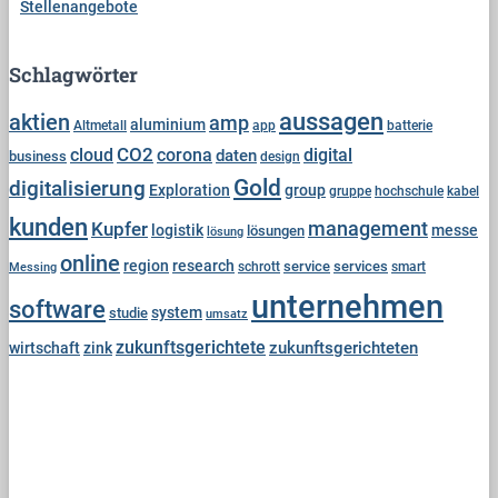
Stellenangebote
Schlagwörter
aussagen
aktien
amp
aluminium
Altmetall
app
batterie
cloud
CO2
corona
digital
daten
business
design
Gold
digitalisierung
Exploration
group
gruppe
hochschule
kabel
kunden
Kupfer
management
logistik
messe
lösungen
lösung
online
region
research
service
services
Messing
schrott
smart
unternehmen
software
system
studie
umsatz
zukunftsgerichtete
zukunftsgerichteten
wirtschaft
zink