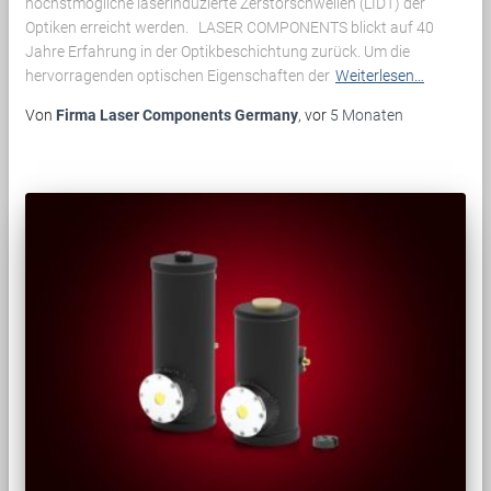
höchstmögliche laserinduzierte Zerstörschwellen (LIDT) der
Optiken erreicht werden. LASER COMPONENTS blickt auf 40
Jahre Erfahrung in der Optikbeschichtung zurück. Um die
hervorragenden optischen Eigenschaften der
Weiterlesen…
Von
Firma Laser Components Germany
, vor
5 Monaten