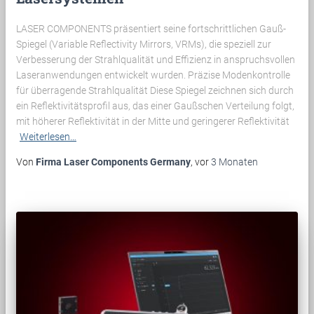
LASER COMPONENTS präsentiert seine fortschrittlichen Gauß-
Spiegel (Variable Reflectivity Mirrors, VRMs), die speziell zur
Verbesserung der Strahlqualität und Effizienz in anspruchsvollen
Laseranwendungen entwickelt wurden. Präzise Modenkontrolle
für überragende Strahlqualität Diese Spiegel zeichnen sich durch
ein Reflektivitätsprofil aus, das einer Gaußschen Verteilung folgt,
mit höherer Reflektivität in der Mitte und geringerer Reflektivität
Weiterlesen…
Von
Firma Laser Components Germany
, vor
3 Monaten