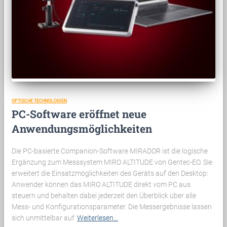
OPTISCHE TECHNOLOGIEN
PC-Software eröffnet neue
Anwendungsmöglichkeiten
Die PC-basierte Companion-Software MIRADOR ist die logische
Ergänzung zum Messsystem MIRO ALTITUDE von Gentec-EO. Sie
erweitert die Einsatzmöglichkeiten des Geräts auf den Desktop:
Anwender können das MIRO ALTITUDE direkt vom PC aus
steuern und behalten dabei jederzeit den Überblick über alle
Mess- und Konfigurationsparameter. Die Messergebnisse lassen
sich unmittelbar auf
Weiterlesen…