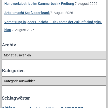
c
Handwerksbetrieb im Kammerbezirk Freiburg
7. August 2026
h
Arbeit macht Spaß oder krank
7. August 2026
:
Vernetzung in jeder Hinsicht – Die Städte der Zukunft sind grün-
blau
7. August 2026
Archiv
A
r
c
h
Kategorien
i
K
v
a
t
e
Schlagwörter
g
o