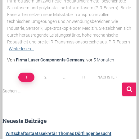
Infrarotfasern um zwei neue Produktlinien: metallbeschichtete
Silicafasern und polykristalline Infrarotfasern (PIR-Fasern). Beide
Faserarten setzen neue Maßstäbe in anspruchsvollen
technischen Umgebungen und Anwendungsbereichen wie
Industrie, Sensorik, Spektroskopie oder Medizin. Sie zeichnen sich
durch herausragende Leistungsstärke, hohe mechanische
Robustheit und breite IR-Transmissionsbereiche aus. PIR-Fasern
Weiterlesen…
Von
Firma Laser Components Germany
, vor
5 Monaten
1
2
…
11
NÄCHSTE
Beitragsnavigation
S
Suchen …
u
c
h
e
Neueste Beiträge
n
n
Wirtschaftsstaatssekretär Thomas Dörflinger besucht
a