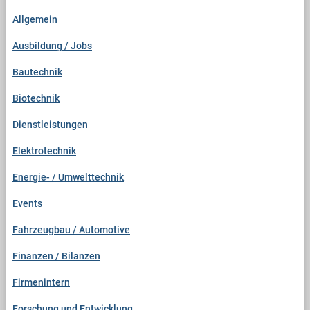
n
Allgemein
a
c
Ausbildung / Jobs
h
:
Bautechnik
Biotechnik
Dienstleistungen
Elektrotechnik
Energie- / Umwelttechnik
Events
Fahrzeugbau / Automotive
Finanzen / Bilanzen
Firmenintern
Forschung und Entwicklung