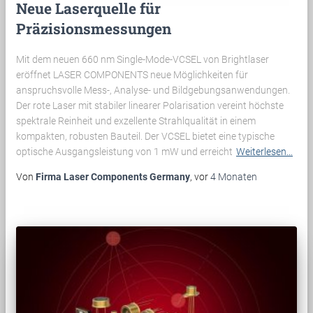
Neue Laserquelle für
Präzisionsmessungen
Mit dem neuen 660 nm Single-Mode-VCSEL von Brightlaser
eröffnet LASER COMPONENTS neue Möglichkeiten für
anspruchsvolle Mess-, Analyse- und Bildgebungsanwendungen.
Der rote Laser mit stabiler linearer Polarisation vereint höchste
spektrale Reinheit und exzellente Strahlqualität in einem
kompakten, robusten Bauteil. Der VCSEL bietet eine typische
optische Ausgangsleistung von 1 mW und erreicht
Weiterlesen…
Von
Firma Laser Components Germany
, vor
4 Monaten