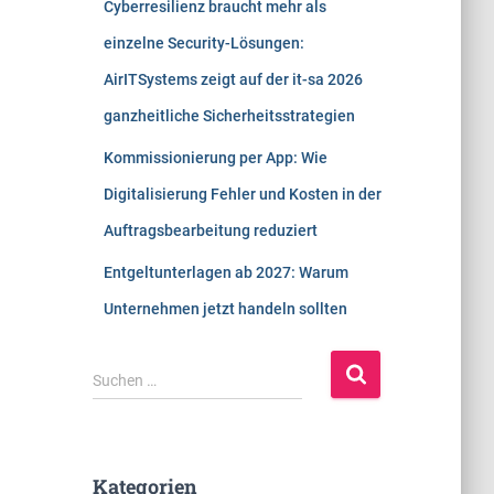
Cyberresilienz braucht mehr als
einzelne Security-Lösungen:
AirITSystems zeigt auf der it-sa 2026
ganzheitliche Sicherheitsstrategien
Kommissionierung per App: Wie
Digitalisierung Fehler und Kosten in der
Auftragsbearbeitung reduziert
Entgeltunterlagen ab 2027: Warum
Unternehmen jetzt handeln sollten
S
Suchen …
u
c
h
e
Kategorien
n