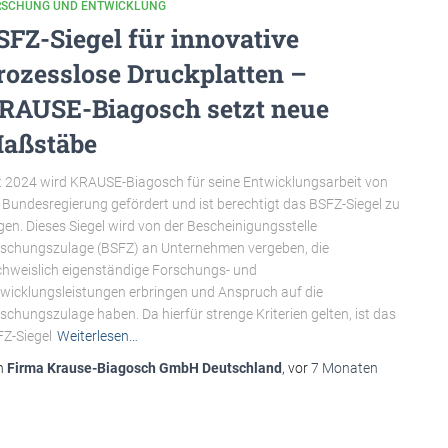
RSCHUNG UND ENTWICKLUNG
SFZ-Siegel für innovative
rozesslose Druckplatten –
RAUSE-Biagosch setzt neue
aßstäbe
t 2024 wird KRAUSE-Biagosch für seine Entwicklungsarbeit von
 Bundesregierung gefördert und ist berechtigt das BSFZ-Siegel zu
gen. Dieses Siegel wird von der Bescheinigungsstelle
schungszulage (BSFZ) an Unternehmen vergeben, die
hweislich eigenständige Forschungs- und
wicklungsleistungen erbringen und Anspruch auf die
schungszulage haben. Da hierfür strenge Kriterien gelten, ist das
Z-Siegel
Weiterlesen…
n
Firma Krause-Biagosch GmbH Deutschland
, vor
7 Monaten