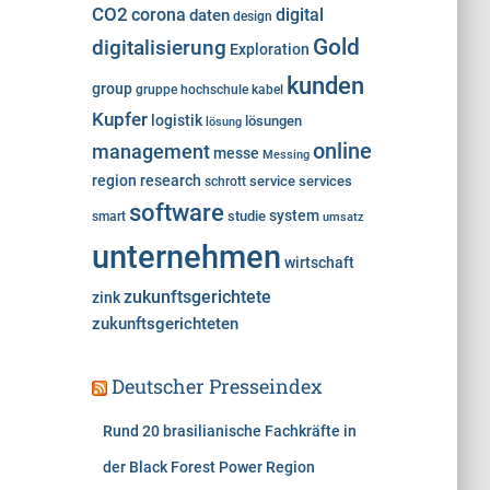
e
CO2
corona
digital
daten
design
n
Gold
digitalisierung
Exploration
kunden
group
gruppe
hochschule
kabel
Kupfer
logistik
lösungen
lösung
online
management
messe
Messing
region
research
service
services
schrott
software
system
studie
smart
umsatz
unternehmen
wirtschaft
zukunftsgerichtete
zink
zukunftsgerichteten
Deutscher Presseindex
Rund 20 brasilianische Fachkräfte in
der Black Forest Power Region