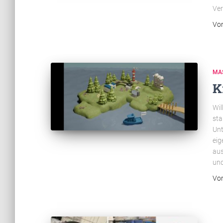
Ver
Vo
MA
K
Wil
sta
Unt
eig
aus
und
Vo