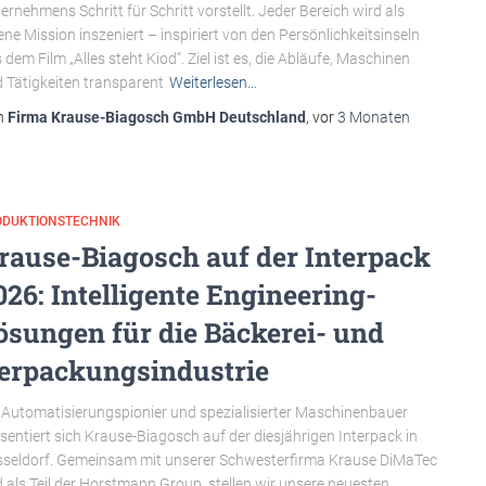
ernehmens Schritt für Schritt vorstellt. Jeder Bereich wird als
ene Mission inszeniert – inspiriert von den Persönlichkeitsinseln
 dem Film „Alles steht Kiod“. Ziel ist es, die Abläufe, Maschinen
 Tätigkeiten transparent
Weiterlesen…
n
Firma Krause-Biagosch GmbH Deutschland
, vor
3 Monaten
ODUKTIONSTECHNIK
rause-Biagosch auf der Interpack
026: Intelligente Engineering-
ösungen für die Bäckerei- und
erpackungsindustrie
 Automatisierungspionier und spezialisierter Maschinenbauer
sentiert sich Krause-Biagosch auf der diesjährigen Interpack in
seldorf. Gemeinsam mit unserer Schwesterfirma Krause DiMaTec
 als Teil der Horstmann Group, stellen wir unsere neuesten