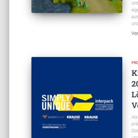
Unt
eig
aus
und
Vo
PR
K
2
L
V
Als
prä
Düs
und