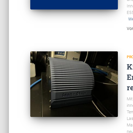
Inn
E55
We
Vo
PR
K
E
r
Mit
inn
Tem
Las
Mas
neu