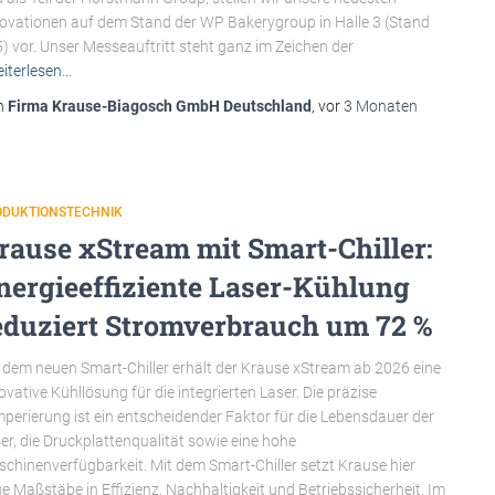
ovationen auf dem Stand der WP Bakerygroup in Halle 3 (Stand
) vor. Unser Messeauftritt steht ganz im Zeichen der
iterlesen…
n
Firma Krause-Biagosch GmbH Deutschland
, vor
3 Monaten
ODUKTIONSTECHNIK
rause xStream mit Smart-Chiller:
nergieeffiziente Laser-Kühlung
eduziert Stromverbrauch um 72 %
 dem neuen Smart-Chiller erhält der Krause xStream ab 2026 eine
ovative Kühllösung für die integrierten Laser. Die präzise
perierung ist ein entscheidender Faktor für die Lebensdauer der
er, die Druckplattenqualität sowie eine hohe
chinenverfügbarkeit. Mit dem Smart-Chiller setzt Krause hier
e Maßstäbe in Effizienz, Nachhaltigkeit und Betriebssicherheit. Im