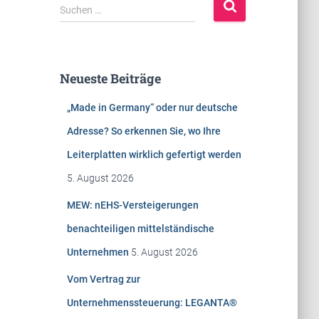
S
Suchen …
u
c
h
e
Neueste Beiträge
n
n
„Made in Germany“ oder nur deutsche
a
c
Adresse? So erkennen Sie, wo Ihre
h
Leiterplatten wirklich gefertigt werden
:
5. August 2026
MEW: nEHS-Versteigerungen
benachteiligen mittelständische
Unternehmen
5. August 2026
Vom Vertrag zur
Unternehmenssteuerung: LEGANTA®