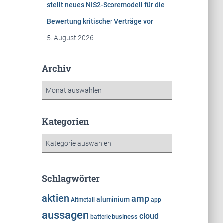
stellt neues NIS2-Scoremodell für die
Bewertung kritischer Verträge vor
5. August 2026
Archiv
A
r
c
h
Kategorien
i
K
v
a
t
e
Schlagwörter
g
o
aktien
amp
aluminium
Altmetall
app
r
aussagen
cloud
i
business
batterie