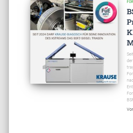
FO
B
P
K
M
Sei
der
tra
For
nac
Ent
For
BSF
Vo