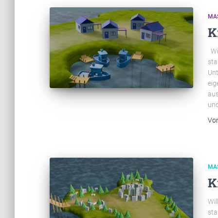
MA
K
Wil
sta
Unt
eig
aus
und
Vo
MA
K
Wil
sta