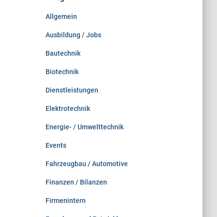
n
Allgemein
a
c
Ausbildung / Jobs
h
:
Bautechnik
Biotechnik
Dienstleistungen
Elektrotechnik
Energie- / Umwelttechnik
Events
Fahrzeugbau / Automotive
Finanzen / Bilanzen
Firmenintern