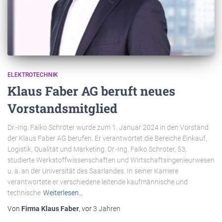
ELEKTROTECHNIK
Klaus Faber AG beruft neues
Vorstandsmitglied
Dr.-Ing. Falko Schröter wurde zum 1. Januar 2024 in den Vorstand
der Klaus Faber AG berufen. Er verantwortet die Bereiche Einkauf,
Logistik, Qualität und Marketing. Dr.-Ing. Falko Schröter, 53,
studierte Werkstoffwissenschaften und Wirtschaftsingenieurwesen
u. a. an der Universität des Saarlandes. In seiner Karriere
verantwortete er verschiedene leitende kaufmännische und
technische
Weiterlesen…
Von
Firma Klaus Faber
, vor
3 Jahren