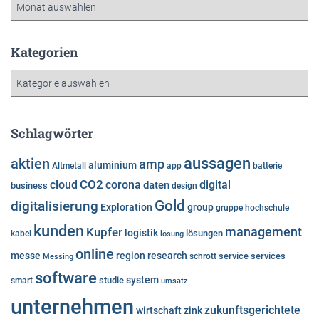
A
r
c
h
Kategorien
i
K
v
a
t
e
Schlagwörter
g
o
aussagen
aktien
amp
aluminium
Altmetall
app
batterie
r
cloud
CO2
corona
digital
daten
business
i
design
e
Gold
digitalisierung
Exploration
group
gruppe
hochschule
n
kunden
Kupfer
management
logistik
lösungen
kabel
lösung
online
messe
region
research
service
services
Messing
schrott
software
system
studie
smart
umsatz
unternehmen
zukunftsgerichtete
wirtschaft
zink