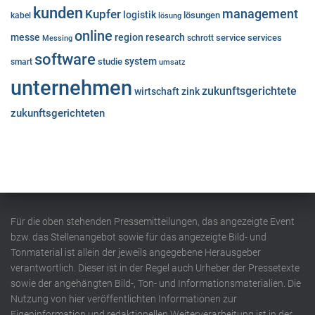
kunden
Kupfer
management
logistik
lösungen
kabel
lösung
online
messe
region
research
service
services
Messing
schrott
software
system
studie
smart
umsatz
unternehmen
zukunftsgerichtete
wirtschaft
zink
zukunftsgerichteten
Für die oben stehenden Pressemitteilungen, das angezeigte Event
bzw. das Stellenangebot sowie für das angezeigte Bild- und
Tonmaterial ist allein der jeweils angegebene Herausgeber
verantwortlich. Dieser ist in der Regel auch Urheber der Pressetexte
sowie der angehängten Bild-, Ton- und Informationsmaterialien. Die
Nutzung von hier veröffentlichten Informationen zur
Eigeninformation und redaktionellen Weiterverarbeitung ist in der