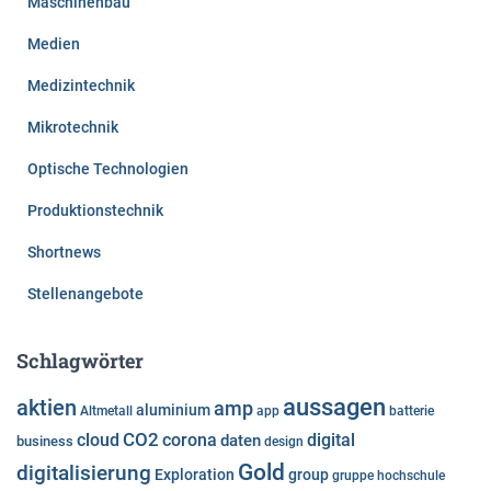
Maschinenbau
Medien
Medizintechnik
Mikrotechnik
Optische Technologien
Produktionstechnik
Shortnews
Stellenangebote
Schlagwörter
aussagen
aktien
amp
aluminium
Altmetall
app
batterie
cloud
CO2
corona
digital
daten
business
design
Gold
digitalisierung
Exploration
group
gruppe
hochschule