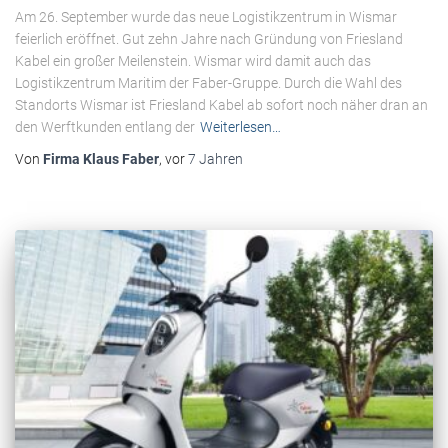
Am 26. September wurde das neue Logistikzentrum in Wismar
feierlich eröffnet. Gut zehn Jahre nach Gründung von Friesland
Kabel ein großer Meilenstein. Wismar wird damit auch das
Logistikzentrum Maritim der Faber-Gruppe. Durch die Wahl des
Standorts Wismar ist Friesland Kabel ab sofort noch näher dran an
den Werftkunden entlang der
Weiterlesen…
Von
Firma Klaus Faber
, vor
7 Jahren