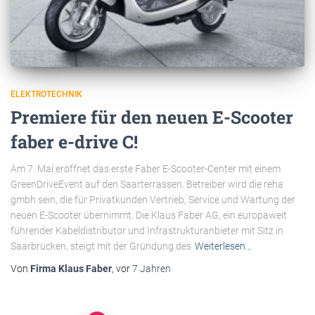
ELEKTROTECHNIK
Premiere für den neuen E-Scooter
faber e-drive C!
Am 7. Mai eröffnet das erste Faber E-Scooter-Center mit einem
GreenDriveEvent auf den Saarterrassen. Betreiber wird die reha
gmbh sein, die für Privatkunden Vertrieb, Service und Wartung der
neuen E-Scooter übernimmt. Die Klaus Faber AG, ein europaweit
führender Kabeldistributor und Infrastrukturanbieter mit Sitz in
Saarbrücken, steigt mit der Gründung des
Weiterlesen…
Von
Firma Klaus Faber
, vor
7 Jahren