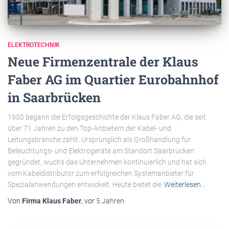
ELEKTROTECHNIK
Neue Firmenzentrale der Klaus
Faber AG im Quartier Eurobahnhof
in Saarbrücken
1950 begann die Erfolgsgeschichte der Klaus Faber AG, die seit
über 71 Jahren zu den Top-Anbietern der Kabel- und
Leitungsbranche zählt. Ursprünglich als Großhandlung für
Beleuchtungs- und Elektrogeräte am Standort Saarbrücken
gegründet, wuchs das Unternehmen kontinuierlich und hat sich
vom Kabeldistributor zum erfolgreichen Systemanbieter für
Spezialanwendungen entwickelt. Heute bietet die
Weiterlesen…
Von
Firma Klaus Faber
, vor
5 Jahren