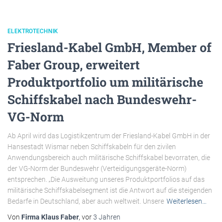
ELEKTROTECHNIK
Friesland-Kabel GmbH, Member of
Faber Group, erweitert
Produktportfolio um militärische
Schiffskabel nach Bundeswehr-
VG-Norm
Ab April wird das Logistikzentrum der Friesland-Kabel GmbH in der
Hansestadt Wismar neben Schiffskabeln für den zivilen
Anwendungsbereich auch militärische Schiffskabel bevorraten, die
der VG-Norm der Bundeswehr (Verteidigungsgeräte-Norm)
entsprechen. „Die Ausweitung unseres Produktportfolios auf das
militärische Schiffskabelsegment ist die Antwort auf die steigenden
Bedarfe in Deutschland, aber auch weltweit. Unsere
Weiterlesen…
Von
Firma Klaus Faber
, vor
3 Jahren