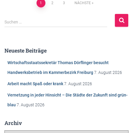
Beitragsnavigation
1
2
3
NÄCHSTE
S
Suchen …
u
c
h
e
Neueste Beiträge
n
n
Wirtschaftsstaatssekretär Thomas Dörflinger besucht
a
c
Handwerksbetrieb im Kammerbezirk Freiburg
7. August 2026
h
Arbeit macht Spaß oder krank
7. August 2026
:
Vernetzung in jeder Hinsicht – Die Städte der Zukunft sind grün-
blau
7. August 2026
Archiv