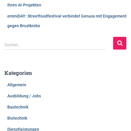
ihren AI-Projekten
emmiDAY: Streetfoodfestival verbindet Genuss mit Engagement
gegen Brustkrebs
S
Suchen …
u
c
h
e
Kategorien
n
n
Allgemein
a
c
Ausbildung / Jobs
h
:
Bautechnik
Biotechnik
Dienstleistungen