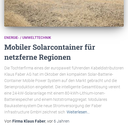
ENERGIE- / UMWELTTECHNIK
Mobiler Solarcontainer für
netzferne Regionen
Die Tochterfirma eines der europaweit führenden Kabeldistributoren
Klaus Faber AG hat im Oktober den kompakten Solar-Batterie-
Container Mobile Power System auf den Markt gebracht und die
Serienproduktion eingeleitet. Die intelligente Gesamtlösung vereint
eine 24-kW-Solaranlage mit einem 80-kWh-Lithium-Ionen-
Batteriespeicher und einem Notstromaggregat. Modulares
Baukastensystem Die neue Stromversorgung der Faber
Infrastructure GmbH zeichnet sich
Weiterlesen…
Von
Firma Klaus Faber
, vor
6 Jahren