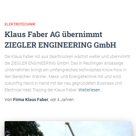
ELEKTROTECHNIK
Klaus Faber AG übernimmt
ZIEGLER ENGINEERING GmbH
Die Klaus Faber AG aus Saarbrücken wächst weiter und übernimmt
die ZIEGLER ENGINEERING GmbH. Das in Reutlingen ansässige
Unternehmen bringt ein umfangreiches technisches Know-how in
den Bereichen Wärme-, Mess- und Energietechnik mit und wird
zukünftig Hand in Hand mit der neu gegründeten Business Unit
Electrical Heat Tracing der Klaus Faber
Weiterlesen…
Von
Firma Klaus Faber
, vor
4 Jahren