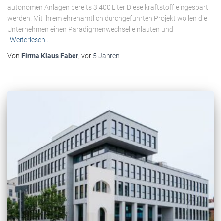
autonomen Anlagen bereits 3.400 Liter Dieselkraftstoff eingespart
werden. Mit ihrem ehrenamtlich durchgeführten Projekt wollen die
Unternehmen einen Paradigmenwechsel einläuten und
Weiterlesen…
Von
Firma Klaus Faber
, vor
5 Jahren