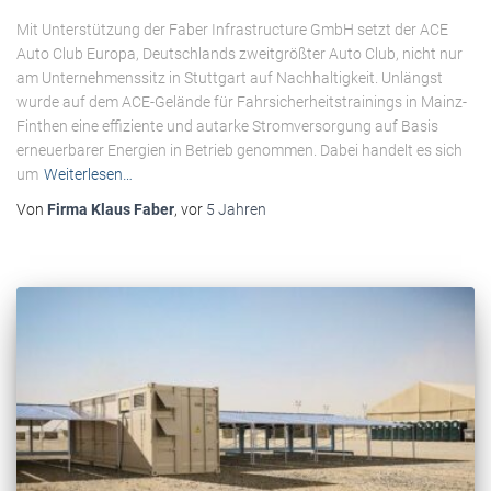
Mit Unterstützung der Faber Infrastructure GmbH setzt der ACE
Auto Club Europa, Deutschlands zweitgrößter Auto Club, nicht nur
am Unternehmenssitz in Stuttgart auf Nachhaltigkeit. Unlängst
wurde auf dem ACE-Gelände für Fahrsicherheitstrainings in Mainz-
Finthen eine effiziente und autarke Stromversorgung auf Basis
erneuerbarer Energien in Betrieb genommen. Dabei handelt es sich
um
Weiterlesen…
Von
Firma Klaus Faber
, vor
5 Jahren