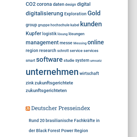
e
CO2
corona
digital
daten
design
n
Gold
digitalisierung
Exploration
kunden
group
gruppe
hochschule
kabel
Kupfer
logistik
lösungen
lösung
online
management
messe
Messing
region
research
service
services
schrott
software
system
studie
smart
umsatz
unternehmen
wirtschaft
zukunftsgerichtete
zink
zukunftsgerichteten
Deutscher Presseindex
Rund 20 brasilianische Fachkräfte in
der Black Forest Power Region