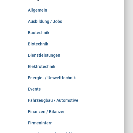
n
Allgemein
a
c
Ausbildung / Jobs
h
:
Bautechnik
Biotechnik
Dienstleistungen
Elektrotechnik
Energie- / Umwelttechnik
Events
Fahrzeugbau / Automotive
Finanzen / Bilanzen
Firmenintern