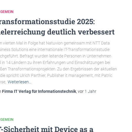
LGEMEIN
ransformationsstudie 2025:
ielerreichung deutlich verbessert
 vierten Mal in Folge hat Natuvion gemeinsam mit NTT Data
iness Solutions eine internationale IT-Transformationsstudie
chgeführt. Befragt wurden leitende Personen in Unternehmen
 in 14 Ländern zu ihren Erfahrungen und Einschätzungen bei
ßen Transformationsprojekten. Zu den Ergebnissen der aktuellen
die spricht Ulrich Parthier, Publisher it management, mit Patric
se,
Weiterlesen…
n
Firma IT Verlag für Informationstechnik
, vor
1 Jahr
LGEMEIN
T-Sicherheit mit Device as a