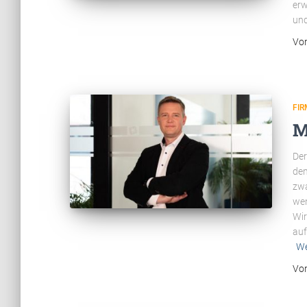
erw
un
Vo
FI
M
Der
dem
zwa
we
Wir
auf
We
Vo