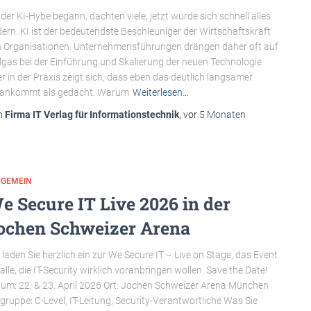
 der KI-Hybe begann, dachten viele, jetzt würde sich schnell alles
ern. KI ist der bedeutendste Beschleuniger der Wirtschaftskraft
 Organisationen. Unternehmensführungen drängen daher oft auf
lgas bei der Einführung und Skalierung der neuen Technologie.
r in der Praxis zeigt sich, dass eben das deutlich langsamer
rankommt als gedacht. Warum
Weiterlesen…
n
Firma IT Verlag für Informationstechnik
, vor
5 Monaten
LGEMEIN
e Secure IT Live 2026 in der
ochen Schweizer Arena
 laden Sie herzlich ein zur We Secure IT – Live on Stage, das Event
 alle, die IT-Security wirklich voranbringen wollen. Save the Date!
um: 22. & 23. April 2026 Ort: Jochen Schweizer Arena München
lgruppe: C-Level, IT-Leitung, Security-Verantwortliche Was Sie