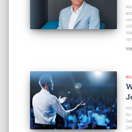
Als
änd
von
Vol
Abe
vo
Vo
AL
W
J
Wir
für
Dat
Zie