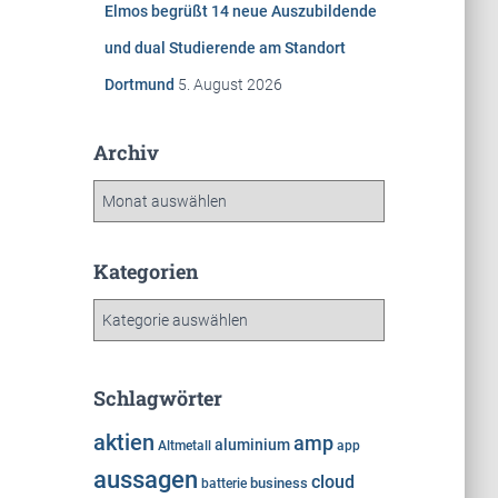
Elmos begrüßt 14 neue Auszubildende
und dual Studierende am Standort
Dortmund
5. August 2026
Archiv
A
r
c
h
Kategorien
i
K
v
a
t
e
Schlagwörter
g
o
aktien
amp
aluminium
Altmetall
app
r
aussagen
cloud
i
business
batterie