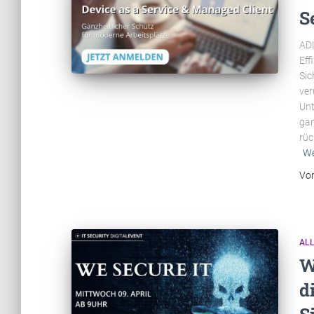
S
ADL
Eff
Sic
ver
Unt
gan
rüc
We
Vo
AL
W
d