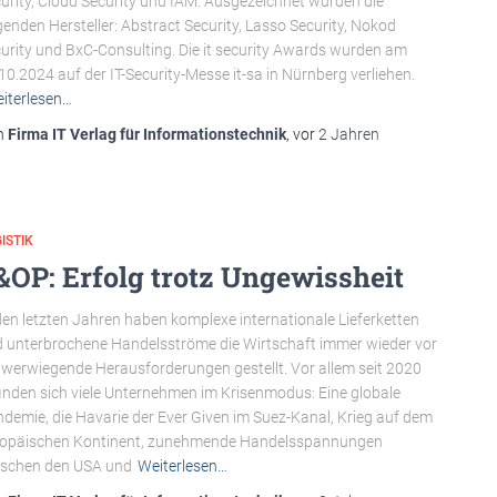
urity, Cloud Security und IAM. Ausgezeichnet wurden die
genden Hersteller: Abstract Security, Lasso Security, Nokod
urity und BxC-Consulting. Die it security Awards wurden am
10.2024 auf der IT-Security-Messe it-sa in Nürnberg verliehen.
iterlesen…
n
Firma IT Verlag für Informationstechnik
, vor
2 Jahren
ISTIK
&OP: Erfolg trotz Ungewissheit
den letzten Jahren haben komplexe internationale Lieferketten
 unterbrochene Handelsströme die Wirtschaft immer wieder vor
werwiegende Herausforderungen gestellt. Vor allem seit 2020
inden sich viele Unternehmen im Krisenmodus: Eine globale
demie, die Havarie der Ever Given im Suez-Kanal, Krieg auf dem
ropäischen Kontinent, zunehmende Handelsspannungen
schen den USA und
Weiterlesen…