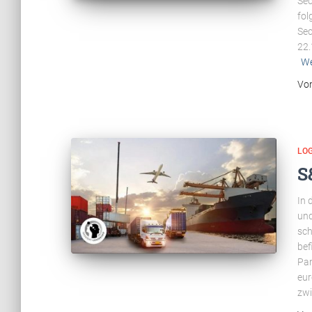
Sec
fol
Sec
22.
We
Vo
LOG
S
In 
und
sch
bef
Pan
eu
zwi