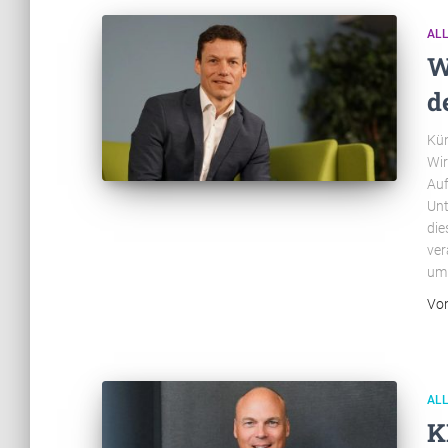
AL
W
d
Kün
Wir
Auf
Unt
die
ver
um 
Vo
AL
K