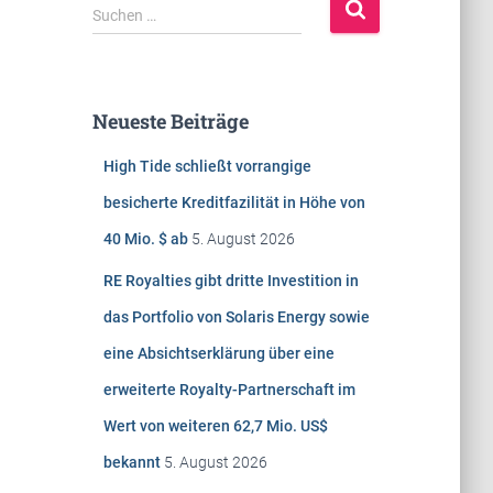
S
Suchen …
u
c
h
e
Neueste Beiträge
n
n
High Tide schließt vorrangige
a
c
besicherte Kreditfazilität in Höhe von
h
40 Mio. $ ab
5. August 2026
:
RE Royalties gibt dritte Investition in
das Portfolio von Solaris Energy sowie
eine Absichtserklärung über eine
erweiterte Royalty-Partnerschaft im
Wert von weiteren 62,7 Mio. US$
bekannt
5. August 2026