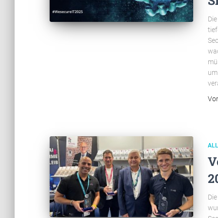
S
Die
tie
Sec
wac
müs
um 
ver
Vo
AL
V
2
Die
wur