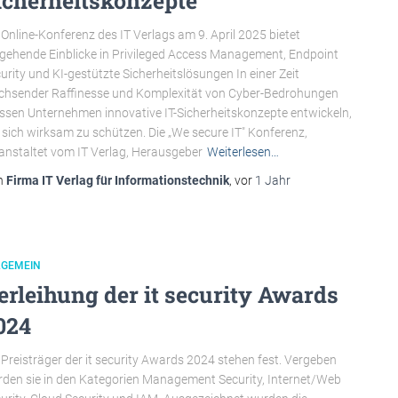
icherheitskonzepte
 Online-Konferenz des IT Verlags am 9. April 2025 bietet
fgehende Einblicke in Privileged Access Management, Endpoint
urity und KI-gestützte Sicherheitslösungen In einer Zeit
hsender Raffinesse und Komplexität von Cyber-Bedrohungen
sen Unternehmen innovative IT-Sicherheitskonzepte entwickeln,
sich wirksam zu schützen. Die „We secure IT" Konferenz,
anstaltet vom IT Verlag, Herausgeber
Weiterlesen…
n
Firma IT Verlag für Informationstechnik
, vor
1 Jahr
LGEMEIN
erleihung der it security Awards
024
 Preisträger der it security Awards 2024 stehen fest. Vergeben
den sie in den Kategorien Management Security, Internet/Web