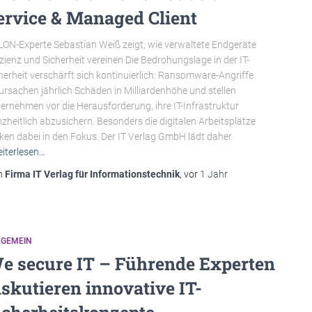
ervice & Managed Client
ON-Experte Sebastian Weiß zeigt, wie verwaltete Endgeräte
izienz und Sicherheit vereinen Die Bedrohungslage in der IT-
herheit verschärft sich kontinuierlich: Ransomware-Angriffe
ursachen jährlich Schäden in Milliardenhöhe und stellen
ernehmen vor die Herausforderung, ihre IT-Infrastruktur
zheitlich abzusichern. Besonders die digitalen Arbeitsplätze
ken dabei in den Fokus. Der IT Verlag GmbH lädt daher
iterlesen…
n
Firma IT Verlag für Informationstechnik
, vor
1 Jahr
LGEMEIN
e secure IT – Führende Experten
iskutieren innovative IT-