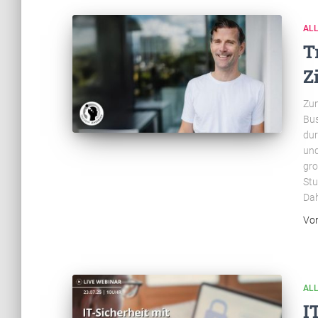
AL
T
Z
Zum
Bus
dur
und
gro
Stu
Dah
Vo
AL
I